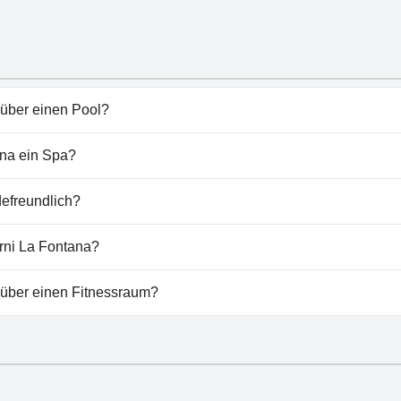
 über einen Pool?
hat keinen Pool.
ana ein Spa?
ni La Fontana nicht vorhanden.
defreundlich?
erlaubt keine Hunde.
rni La Fontana?
 Apart Garni La Fontana vorhanden.
 über einen Fitnessraum?
hat keinen Fitnessraum.