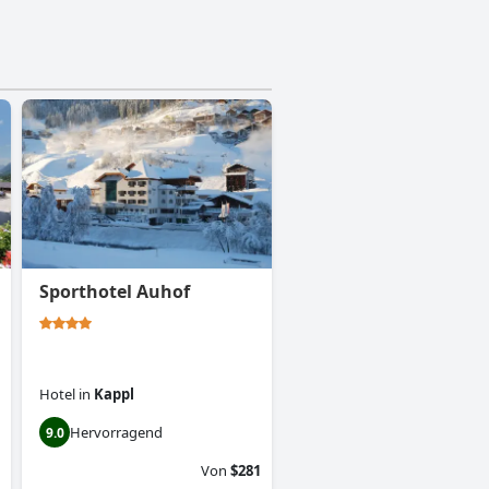
Sporthotel Auhof
Hotel
in
Kappl
Hervorragend
9.0
Von
$281