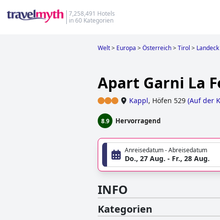
7,258,491 Hotels
in 60 Kategorien
Welt
>
Europa
>
Österreich
>
Tirol
>
Landeck
Apart Garni La 
Kappl
,
Höfen 529
(
Auf der 
Hervorragend
8.9
Anreisedatum - Abreisedatum
Do., 27 Aug. - Fr., 28 Aug.
INFO
Kategorien