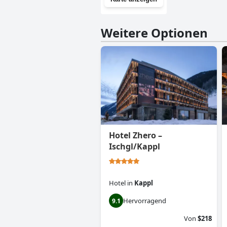
Weitere Optionen
Hotel Zhero –
Ischgl/Kappl
Hotel
in
Kappl
Hervorragend
9.1
Von
$218