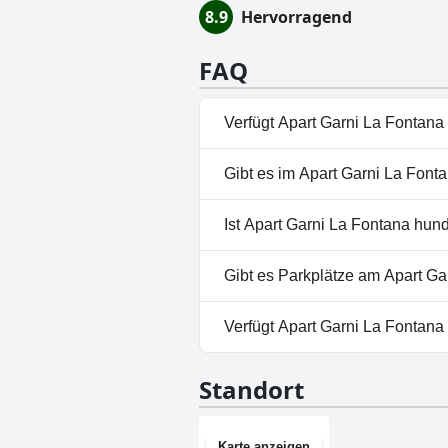
8.9
Hervorragend
FAQ
Verfügt Apart Garni La Fontana
Nein, Apart Garni La Fontana 
Gibt es im Apart Garni La Font
Nein, ein Spa ist im Apart Gar
Ist Apart Garni La Fontana hun
Nein, Apart Garni La Fontana 
Gibt es Parkplätze am Apart Ga
Ja, Parkmöglichkeiten sind im
Verfügt Apart Garni La Fontana
Nein, Apart Garni La Fontana 
Standort
Karte anzeigen