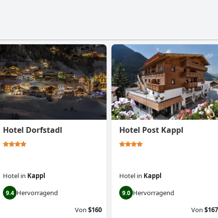
Hotel Dorfstadl
Hotel Post Kappl
Hotel
in
Kappl
Hotel
in
Kappl
Hervorragend
Hervorragend
9.4
9.0
Von
$160
Von
$167