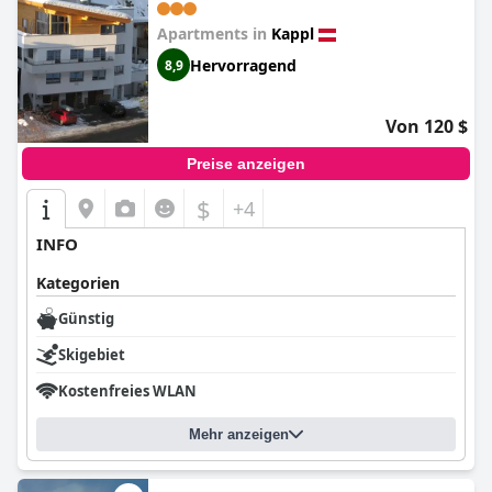
Apartments in
Kappl
Hervorragend
8,9
Von 120 $
Preise anzeigen
$
+4
INFO
Kategorien
Günstig
Skigebiet
Kostenfreies WLAN
Mehr anzeigen