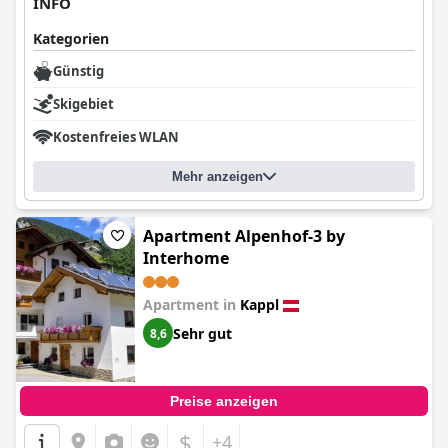
INFO
Kategorien
Günstig
Skigebiet
Kostenfreies WLAN
Mehr anzeigen
Apartment Alpenhof-3 by
Interhome
Apartment in
Kappl
Sehr gut
8,6
Preise anzeigen
$
+4