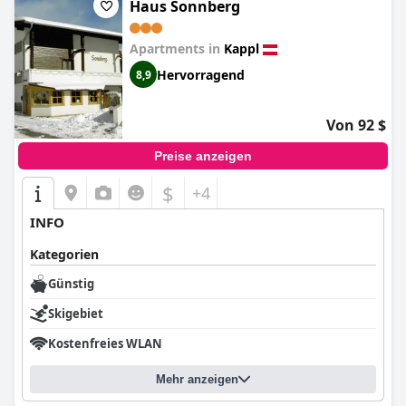
Haus Sonnberg
Apartments in
Kappl
Hervorragend
8,9
Von 92 $
Preise anzeigen
$
+4
INFO
Kategorien
Günstig
Skigebiet
Kostenfreies WLAN
Mehr anzeigen