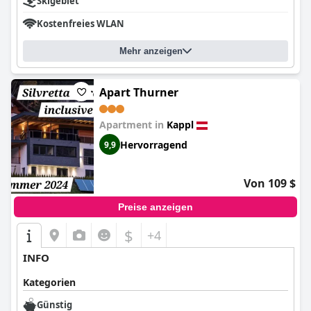
Skigebiet
Kostenfreies WLAN
Mehr anzeigen
Apart Thurner
Apartment in
Kappl
Hervorragend
9,9
Von 109 $
Preise anzeigen
$
+4
INFO
Kategorien
Günstig