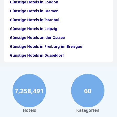
Günstige Hotels in London
Günstige Hotels in Bremen
Günstige Hotels in Istanbul
Günstige Hotels in Leipzig
Günstige Hotels an der Ostsee
Günstige Hotels in Freiburg im Breisgau
Günstige Hotels in Düsseldorf
Günstige Hotels in Antalya
Günstige Hotels in Mannheim
Günstige Hotels in der Türkei
7,258,491
60
Günstige Hotels in Dubai
Günstige Hotels in Wien
Günstige Hotels in Kopenhagen
Hotels
Kategorien