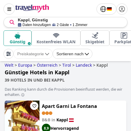
Kappl, Günstig
Daten hinzufügen
2 Gäste
1 Zimmer
Günstig
Kostenfreies WLAN
Skigebiet
Parkpla
Preiskategorie
Sortieren nach
Welt
>
Europa
>
Österreich
>
Tirol
>
Landeck
>
Kappl
Günstige Hotels in Kappl
39 HOTELS IN UND BEI KAPPL
Das Ranking kann durch die Provisionen beeinflusst werden, die wir
erhalten.
Apart Garni La Fontana
B&B in
Kappl
Hervorragend
8,9