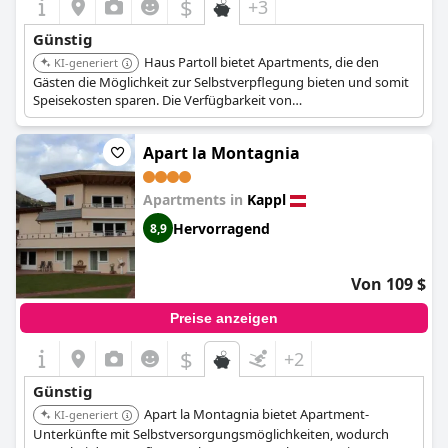
$
+3
Günstig
Haus Partoll bietet Apartments, die den
KI-generiert
Gästen die Möglichkeit zur Selbstverpflegung bieten und somit
Speisekosten sparen. Die Verfügbarkeit von
Kücheneinrichtungen trägt zur Erschwinglichkeit bei.
Apart la Montagnia
Apartments in
Kappl
Hervorragend
8,9
Von 109 $
Preise anzeigen
$
+2
Günstig
Apart la Montagnia bietet Apartment-
KI-generiert
Unterkünfte mit Selbstversorgungsmöglichkeiten, wodurch