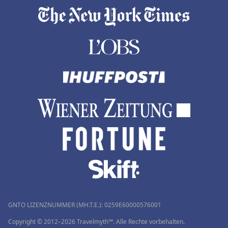
GNTO LIZENZNUMMER (MH.T.E.): 0259Ε60000576001
Copyright © 2012–2026 Travelmyth™. Alle Rechte vorbehalten.