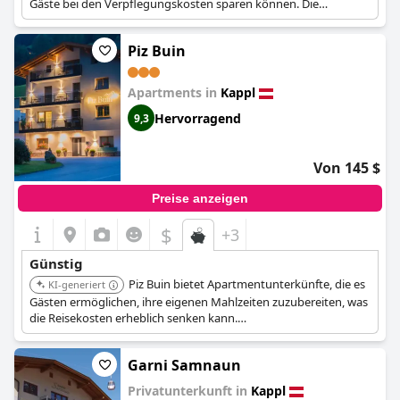
Gäste bei den Verpflegungskosten sparen können. Die
Apartment-Ausstattung erhöht die Erschwinglichkeit.
Piz Buin
Apartments in
Kappl
Hervorragend
9,3
Von 145 $
Preise anzeigen
$
+3
Günstig
Piz Buin bietet Apartmentunterkünfte, die es
KI-generiert
Gästen ermöglichen, ihre eigenen Mahlzeiten zuzubereiten, was
die Reisekosten erheblich senken kann.
Selbstversorgereinrichtungen erhöhen seine Attraktivität für
preisbewusste Reisende.
Garni Samnaun
Privatunterkunft in
Kappl