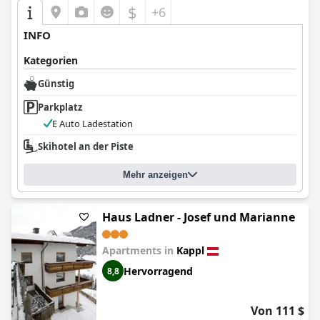
$
+6
INFO
Kategorien
Günstig
Parkplatz
E Auto Ladestation
Skihotel an der Piste
Mehr anzeigen
Haus Ladner - Josef und Marianne
Apartments in
Kappl
Hervorragend
8,8
Von 111 $