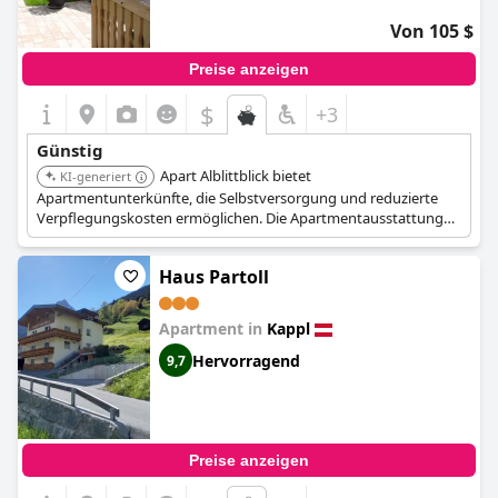
Von 105 $
Preise anzeigen
$
+3
Günstig
Apart Alblittblick bietet
KI-generiert
Apartmentunterkünfte, die Selbstversorgung und reduzierte
Verpflegungskosten ermöglichen. Die Apartmentausstattung
ist für Reisende geeignet, die bei den Essenskosten sparen
möchten.
Haus Partoll
Apartment in
Kappl
Hervorragend
9,7
Preise anzeigen