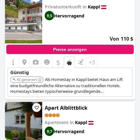
Privatunterkunft in
Kappl
Hervorragend
9,5
Von 110 $
Preise anzeigen
$
+3
Günstig
Als Homestay in Kappl bietet Haus am Lift
KI-generiert
eine budgetfreundliche Alternative zu traditionellen Hotels.
Homestays bieten typischerweise grundlegende
Annehmlichkeiten und eine persönlichere Erfahrung.
Apart Alblittblick
Apartment in
Kappl
Hervorragend
9,7