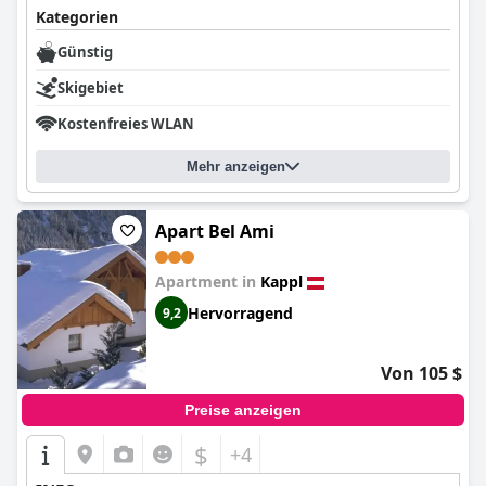
Kategorien
Günstig
Skigebiet
Kostenfreies WLAN
Mehr anzeigen
Apart Bel Ami
Apartment in
Kappl
Hervorragend
9,2
Von 105 $
Preise anzeigen
$
+4