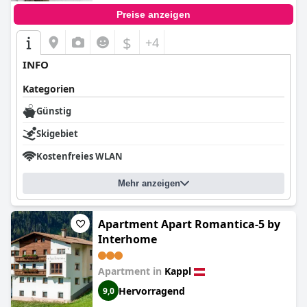
Preise anzeigen
$
+4
INFO
Kategorien
Günstig
Skigebiet
Kostenfreies WLAN
Mehr anzeigen
Apartment Apart Romantica-5 by
Interhome
Apartment in
Kappl
Hervorragend
9,0