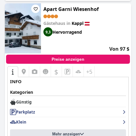
Apart Garni Wiesenhof
Gästehaus in
Kappl
Hervorragend
9,3
Von 97 $
Preise anzeigen
$
+5
INFO
Kategorien
Günstig
Parkplatz
Klein
Mehr anzeigen