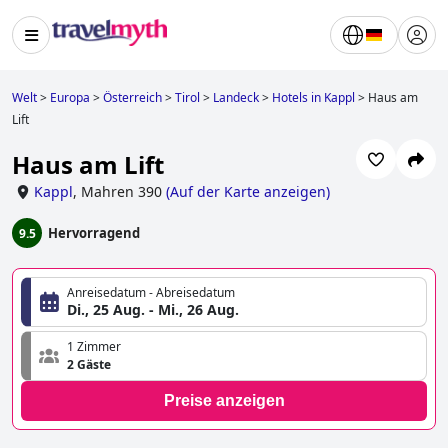
Welt
>
Europa
>
Österreich
>
Tirol
>
Landeck
>
Hotels in Kappl
>
Haus am
Lift
Haus am Lift
Kappl
,
Mahren 390
(
Auf der Karte anzeigen
)
Hervorragend
9.5
Anreisedatum - Abreisedatum
Di., 25 Aug. - Mi., 26 Aug.
1 Zimmer
2 Gäste
Preise anzeigen