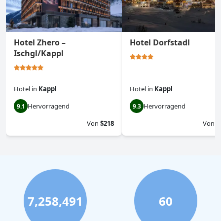
Hotel Zhero –
Hotel Dorfstadl
Ischgl/Kappl
Hotel
in
Kappl
Hotel
in
Kappl
Hervorragend
Hervorragend
9.1
9.3
Von
$218
Von
$
7,258,491
60