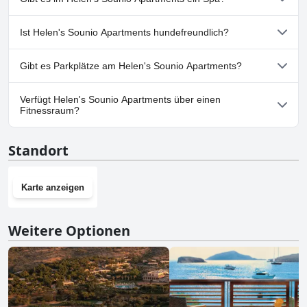
seinen außergewöhnlichen Service.
Aussicht und die Möglichkeit, mit dem Auto die drei Kilometer
entfernte Stadt zu erkunden, besonders positiv aufgefallen.
Nein, ein Spa ist im Helen's Sounio Apartments nicht vorhanden.
Ist Helen's Sounio Apartments hundefreundlich?
Nein, Helen's Sounio Apartments erlaubt keine Hunde.
Gibt es Parkplätze am Helen's Sounio Apartments?
Ja, Parkmöglichkeiten sind im Helen's Sounio Apartments
Verfügt Helen's Sounio Apartments über einen
vorhanden.
Fitnessraum?
Nein, Helen's Sounio Apartments hat keinen Fitnessraum.
Standort
Karte anzeigen
Weitere Optionen