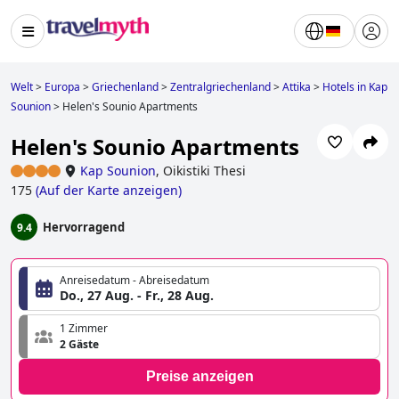
Welt
>
Europa
>
Griechenland
>
Zentralgriechenland
>
Attika
>
Hotels in Kap
Sounion
>
Helen's Sounio Apartments
Helen's Sounio Apartments
Kap Sounion
,
Oikistiki Thesi
175
(
Auf der Karte anzeigen
)
Hervorragend
9.4
Anreisedatum - Abreisedatum
Do., 27 Aug. - Fr., 28 Aug.
1 Zimmer
2 Gäste
Preise anzeigen