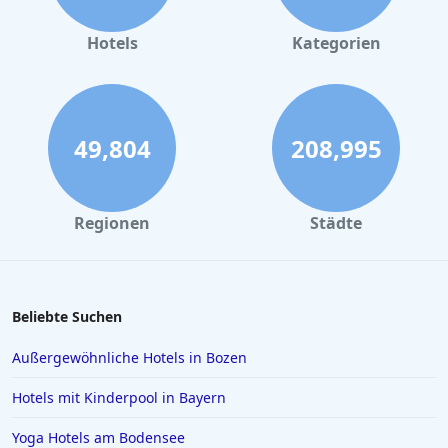
Hotels in Nürnberg
Hotels in Büsum
Hotels
Kategorien
Hotels am Chiemsee
Hotels in Amsterdam
Hotels in Bremen
49,804
208,995
Hotels in Potsdam
Hotels in Oberstdorf
Regionen
Städte
Hotels in Konstanz
Hotels in Heiligenhafen
Hotels in Lazise
Beliebte Suchen
Hotels in Gelsenkirchen
Außergewöhnliche Hotels in Bozen
Hotels in der Türkei
Hotels mit Kinderpool in Bayern
Hotels auf Rhodos
Yoga Hotels am Bodensee
Hotels in Den Haag