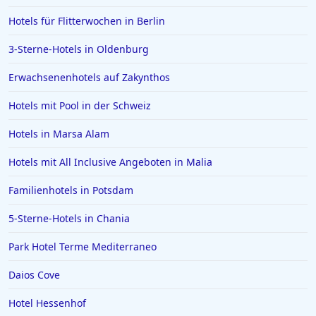
Hotels für Flitterwochen in Berlin
Hotels in Amalfi
Hotels in Meran
3-Sterne-Hotels in Oldenburg
Hotels in Sachsen
Erwachsenenhotels auf Zakynthos
Hotels in Aachen
Hotels mit Pool in der Schweiz
Hotels in Domburg
Hotels in Marsa Alam
Hotels auf Ibiza
Hotels mit All Inclusive Angeboten in Malia
Hotels in Stralsund
Hotels in Warendorf
Familienhotels in Potsdam
Hotels in Paderborn
5-Sterne-Hotels in Chania
Hotels in Italien
Park Hotel Terme Mediterraneo
Hotels in Luzern
Daios Cove
Hotels in Hohenlohe
Hotel Hessenhof
Hotels in Sankt Anton im Montafon