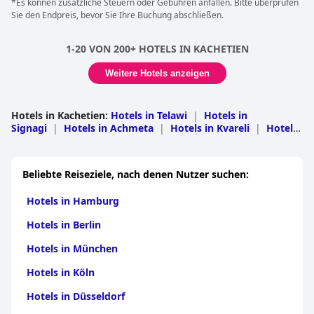
*Es können zusätzliche Steuern oder Gebühren anfallen. Bitte überprüfen
Sie den Endpreis, bevor Sie Ihre Buchung abschließen.
1-20 VON 200+ HOTELS IN KACHETIEN
Weitere Hotels anzeigen
Hotels in Kachetien
:
Hotels in Telawi
|
Hotels in
Signagi
|
Hotels in Achmeta
|
Hotels in Kvareli
|
Hotels
in Lagodekhi
|
Hotels in Gurjaani
|
Hotels in
Sagarejo
|
Hotels in Dedoplis Tskaro
Beliebte Reiseziele, nach denen Nutzer suchen:
Hotels in Hamburg
Hotels in Berlin
Hotels in München
Hotels in Köln
Hotels in Düsseldorf