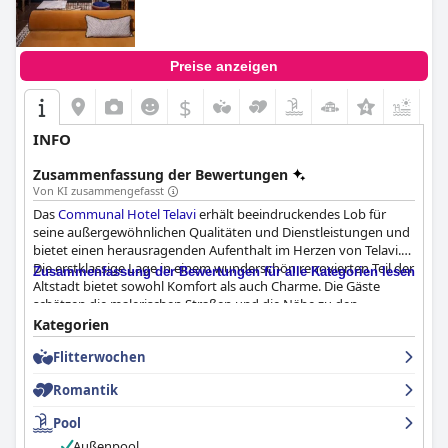
Preise anzeigen
$
+4
INFO
Zusammenfassung der Bewertungen
Von KI zusammengefasst
Das
Communal Hotel Telavi
erhält beeindruckendes Lob für
seine außergewöhnlichen Qualitäten und Dienstleistungen und
bietet einen herausragenden Aufenthalt im Herzen von Telavi.
Die erstklassige Lage in einem wunderschön renovierten Teil der
Zusammenfassung der Bewertungen für alle Kategorien lesen
Altstadt bietet sowohl Komfort als auch Charme. Die Gäste
schätzen die malerischen Straßen und die Nähe zu den
wichtigsten Sehenswürdigkeiten, Restaurants und Geschäften,
Kategorien
die alle zu Fuß erreichbar sind. Die ruhige Nachbarschaft
Flitterwochen
ermöglicht einen erholsamen Rückzugsort und ist dennoch in
der Nähe des pulsierenden Stadtzentrums.
Romantik
Ein großes Highlight für die Gäste ist das Frühstück, das oft als
Pool
eines der besten, das sie je hatten, gelobt wird. Das Hotel
Außenpool