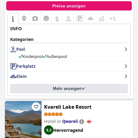
Preise anzeigen
$
+5
INFO
Kategorien
Pool
Kinderpool
Außenpool
Parkplatz
Klein
Mehr anzeigen
Kvareli Lake Resort
Hotel in
Qwareli
Hervorragend
9,3