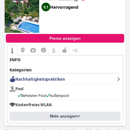
Hervorragend
9,1
Preise anzeigen
$
+6
INFO
Kategorien
Nachhaltigkeitspraktiken
Pool
Beheizter Pool
Außenpool
Kostenfreies WLAN
Mehr anzeigen