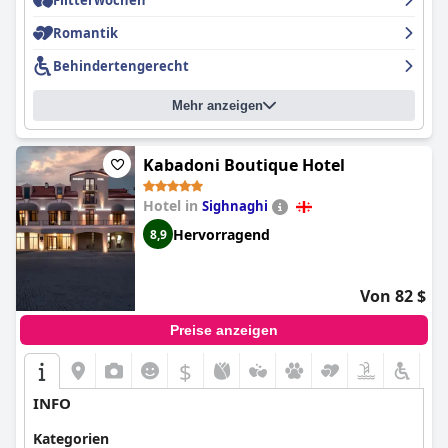
Flitterwochen
Romantik
Behindertengerecht
Mehr anzeigen
Kabadoni Boutique Hotel
Hotel in
Sighnaghi
Hervorragend
8,9
Von 82 $
Preise anzeigen
$
INFO
Kategorien