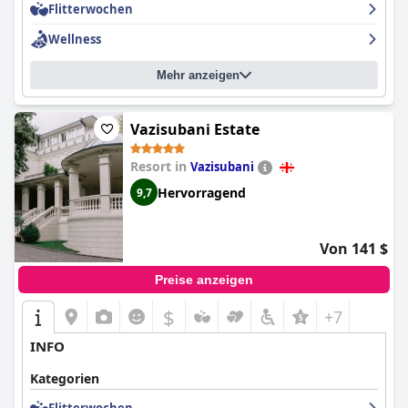
Flitterwochen
Wellness
Mehr anzeigen
Vazisubani Estate
Resort in
Vazisubani
Hervorragend
9,7
Von 141 $
Preise anzeigen
$
+7
INFO
Kategorien