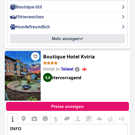
Boutique-Stil
Flitterwochen
Hundefreundlich
Mehr anzeigen
Boutique Hotel Kviria
Hotel in
Telawi
Hervorragend
9,6
Preise anzeigen
$
+6
INFO