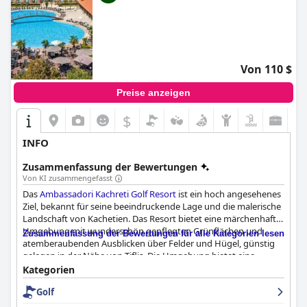
Von 110 $
Preise anzeigen
$
INFO
Zusammenfassung der Bewertungen
Von KI zusammengefasst
Das
Ambassadori Kachreti Golf Resort
ist ein hoch angesehenes
Ziel, bekannt für seine beeindruckende Lage und die malerische
Landschaft von Kachetien. Das Resort bietet eine märchenhafte
Umgebung mit wunderschön gepflegten Grünflächen und
Zusammenfassung der Bewertungen für alle Kategorien lesen
atemberaubenden Ausblicken über Felder und Hügel, günstig
gelegen in der Nähe von Tiflis. Die Umgebung bietet eine
reizvolle Umgebung für Erkundungen und Entspannung.
Kategorien
Golf
Gäste loben häufig das Frühstück für seine köstlichen, gut
servierten und vielfältigen Optionen und beschreiben es als