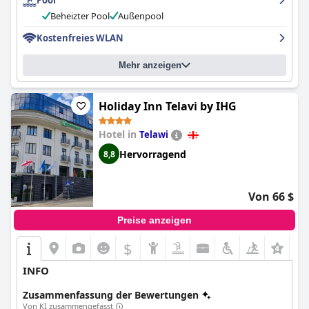
Pool
Beheizter Pool
Außenpool
Kostenfreies WLAN
Mehr anzeigen
Holiday Inn Telavi by IHG
Hotel in
Telawi
Hervorragend
8,8
Von 66 $
Preise anzeigen
$
INFO
Zusammenfassung der Bewertungen
Von KI zusammengefasst