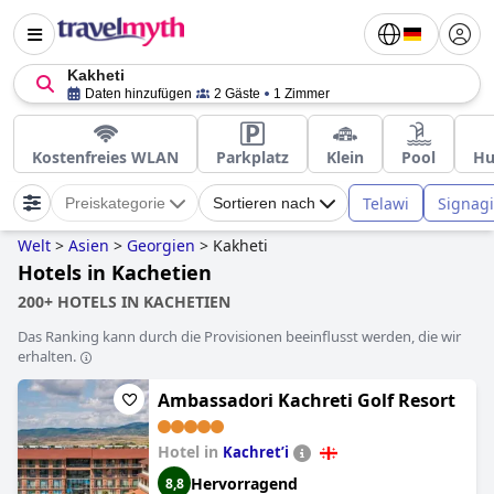
Kakheti
Daten hinzufügen
2 Gäste
1 Zimmer
Kostenfreies WLAN
Parkplatz
Klein
Pool
Hu
Telawi
Signagi
Preiskategorie
Sortieren nach
Welt
>
Asien
>
Georgien
>
Kakheti
Hotels in Kachetien
200+ HOTELS IN KACHETIEN
Das Ranking kann durch die Provisionen beeinflusst werden, die wir
erhalten.
Ambassadori Kachreti Golf Resort
Hotel in
Kachretʼi
Hervorragend
8,8