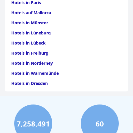
Hotels in Paris
Hotels auf Mallorca
Hotels in Münster
Hotels in Lüneburg
Hotels in Lübeck
Hotels in Freiburg
Hotels in Norderney
Hotels in Warnemünde
Hotels in Dresden
Hotels am Bodensee
Hotels in Stuttgart
Hotels in Leipzig
7,258,491
60
Hotels in Bamberg