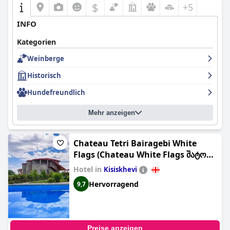
$
+5
INFO
Kategorien
Weinberge
Historisch
Hundefreundlich
Mehr anzeigen
Chateau Tetri Bairagebi White
Flags (Chateau White Flags შატო
თეთრი ბაირაღები)
Hotel in
Kisiskhevi
Hervorragend
9,7
Preise anzeigen