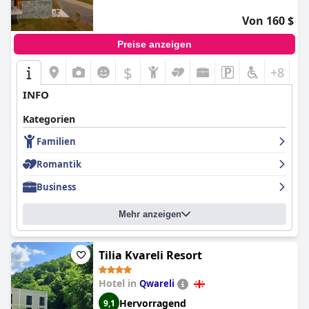
Von 160 $
Preise anzeigen
$
+8
INFO
Kategorien
Familien
Romantik
Business
Mehr anzeigen
Tilia Kvareli Resort
Hotel in
Qwareli
Hervorragend
9,1