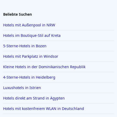
Hotels in Scharbeutz
Hotels in Österreich
Beliebte Suchen
Hotels in Haldensee
Hotels mit Außenpool in NRW
Hotels in Kroatien
Hotels im Boutique-Stil auf Kreta
Hotels in Usedom Town
5-Sterne-Hotels in Bozen
Hotels in Mainz
Hotels mit Parkplatz in Windsor
Hotels in Zürich
Hotels in Verona
Kleine Hotels in der Dominikanischen Republik
Hotels in Stade
4-Sterne-Hotels in Heidelberg
Hotels in Hameln
Luxushotels in Istrien
Hotels in Kitzbühel
Hotels direkt am Strand in Ägypten
Hotels in Niedersachsen
Hotels mit kostenfreiem WLAN in Deutschland
Hotels in Sonthofen