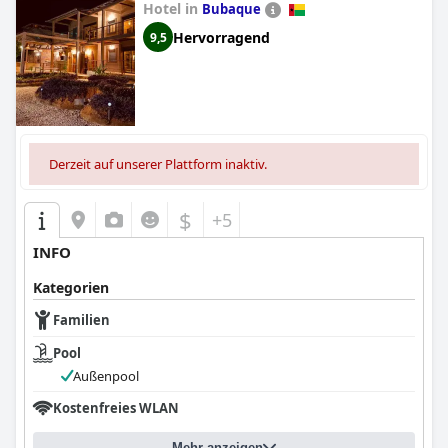
Hotel in
Bubaque
Hervorragend
9,5
Derzeit auf unserer Plattform inaktiv.
$
+5
INFO
Kategorien
Familien
Pool
Außenpool
Kostenfreies WLAN
Mehr anzeigen