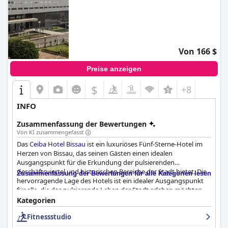
Von 166 $
Preise anzeigen
$
+8
INFO
Zusammenfassung der Bewertungen
Von KI zusammengefasst
Das
Ceiba Hotel Bissau
ist ein luxuriöses Fünf-Sterne-Hotel im
Herzen von Bissau, das seinen Gästen einen idealen
Ausgangspunkt für die Erkundung der pulsierenden
Geschäftsviertel und historischen Bereiche der Stadt bietet. Die
Zusammenfassung der Bewertungen für alle Kategorien lesen
hervorragende Lage des Hotels ist ein idealer Ausgangspunkt
für alle, die das pulsierende Leben der Stadt erleben möchten.
Die Gäste können sich in einer Oase des Komforts mitten im
Kategorien
Zentrum des Geschehens erholen. Das Hotel bietet ein
Fitnessstudio
köstliches Frühstück, das mit einer großen Auswahl an Speisen,
darunter Pfannkuchen und eine schöne Auswahl an Broten,