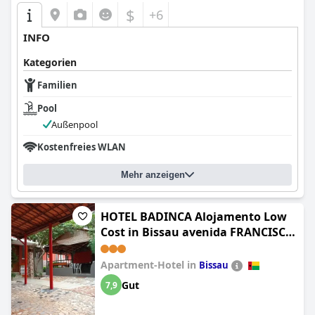
$
+6
INFO
Kategorien
Familien
Pool
Außenpool
Kostenfreies WLAN
Mehr anzeigen
HOTEL BADINCA Alojamento Low
Cost in Bissau avenida FRANCISCO
MENDES
Apartment-Hotel in
Bissau
Gut
7,9