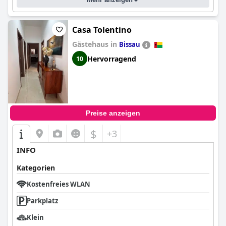
Casa Tolentino
Gästehaus in
Bissau
Hervorragend
10
Preise anzeigen
$
+3
INFO
Kategorien
Kostenfreies WLAN
Parkplatz
Klein