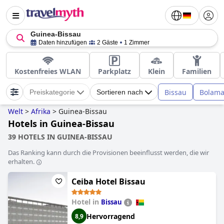
Guinea-Bissau
Daten hinzufügen
2 Gäste
1 Zimmer
Kostenfreies WLAN
Parkplatz
Klein
Familien
Bissau
Bolam
Preiskategorie
Sortieren nach
Welt
>
Afrika
>
Guinea-Bissau
Hotels in Guinea-Bissau
39 HOTELS IN GUINEA-BISSAU
Das Ranking kann durch die Provisionen beeinflusst werden, die wir
erhalten.
Ceiba Hotel Bissau
Hotel in
Bissau
Hervorragend
8,9