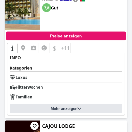
Gut
7,8
Preise anzeigen
$
+11
INFO
Kategorien
Luxus
Flitterwochen
Familien
Mehr anzeigen
CAJOU LODGE