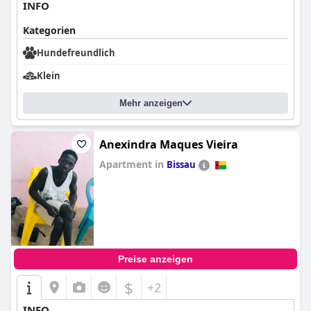
INFO
Kategorien
Hundefreundlich
Klein
Mehr anzeigen
Anexindra Maques Vieira
Apartment in
Bissau
0.0
Preise anzeigen
$
+2
INFO