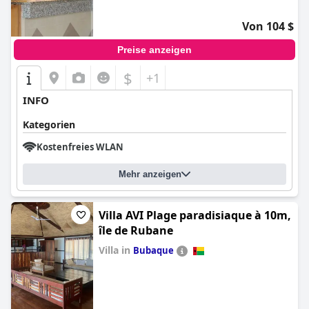
Von 104 $
Preise anzeigen
$
+1
INFO
Kategorien
Kostenfreies WLAN
Mehr anzeigen
Villa AVI Plage paradisiaque à 10m,
île de Rubane
Villa in
Bubaque
0.0