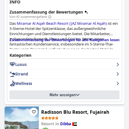
INFO
Zusammenfassung der Bewertungen
Von KI zusammengefasst
Das
Miramar Al Aqah Beach Resort (JAZ Miramar Al Aqah)
ist ein
5-Sterne-Hotel der Spitzenklasse, das außergewöhnliche
Einrichtungen und Dienstleistungen bietet. Die Mitarbeiter,
insbesondere Ramesh, Shara und Cristina, bieten einen
Zusammenfassung der Bewertungen für alle Kategorien lesen
fantastischen Kundenservice, insbesondere im 5-Sterne-Thai-
Restaurant. Das Hotel verfügt über einen der besten Strände,
was es zu einem fantastischen Ort für einen Aufenthalt macht.
Kategorien
Trotz einiger negativer Kommentare ist es klar, dass dieses Hotel
Luxus
sein Geld wert ist und wirklich ein 5-Sterne-Hotel in seiner Liga
ist. Die Zimmer sind großartig, obwohl einige Gäste bemerkten,
Strand
dass die Handtuchkarten ein Upgrade vertragen könnten. Alles
in allem ist das
Miramar Al Aqah Beach Resort (JAZ Miramar Al
Wellness
Aqah)
die perfekte Wahl, wenn Sie einen luxuriösen und
angenehmen Aufenthalt in einem 5-Sterne-Hotel suchen.
Mehr anzeigen
Radisson Blu Resort, Fujairah
Resort in
Dibba