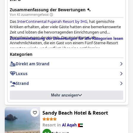
Zusammenfassung der Bewertungen
Von KI zusammengefasst
Das
InterContinental Fujairah Resort by IHG
, hat gemischte
Kritiken erhalten, aber viele Gäste hatten eine bemerkenswerte
Zeit und lobten die hervorragenden Einrichtungen und
Dienstleistungen des Hotels. Das Hotel bietet alle
Zusammenfassung der Bewertungen für alle Kategorien lesen
Annehmlichkeiten, die ein Gast von einem Fünf-Sterne-Resort
erwarten würde, und verfügt über eine erstklassige
Ausstattung, die es zu einem perfekten Wochenendausflug
Kategorien
oder familienfreundlichen Aufenthalt macht. Einige Gäste sind
Direkt am Strand
sogar der Meinung, dass das Hotel aufgrund der erstaunlichen
Erfahrungen, die sie während ihres Aufenthalts gemacht haben,
Luxus
sogar mit mehr als fünf Sternen bewertet werden sollte.
Während einige von der Auswahl des Frühstücks und des
Strand
Abendessens enttäuscht waren, lobten andere das üppige
Frühstücksangebot. Trotz einiger negativer Bewertungen
Mehr anzeigen
bezeichnen viele Gäste das Hotel als das beste in Fujairah und
empfehlen es weiter.
Sandy Beach Hotel & Resort
Resort in
Al Aqah