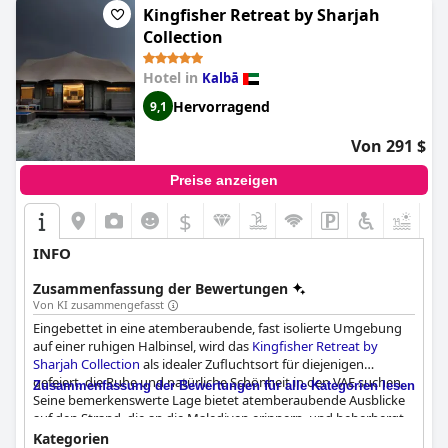
Kingfisher Retreat by Sharjah
Collection
Hotel in
Kalbā
Hervorragend
9,1
Von 291 $
Preise anzeigen
$
INFO
Zusammenfassung der Bewertungen
Von KI zusammengefasst
Eingebettet in eine atemberaubende, fast isolierte Umgebung
auf einer ruhigen Halbinsel, wird das
Kingfisher Retreat by
Sharjah Collection
als idealer Zufluchtsort für diejenigen
gefeiert, die Ruhe und natürliche Schönheit in den VAE suchen.
Zusammenfassung der Bewertungen für alle Kategorien lesen
Seine bemerkenswerte Lage bietet atemberaubende Ausblicke
auf den Strand, die an die Malediven erinnern, und beherbergt
eine vielfältige Tierwelt, was es zu einem Paradies für
Kategorien