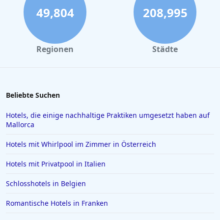
Hotels in Trier
49,804
208,995
Hotels in Wangerooge
Hotels in Magdeburg
Regionen
Städte
Hotels im Schwarzwald
Hotels in Neuharlingersiel
Hotels in Soest
Beliebte Suchen
Hotels in Emden
Hotels, die einige nachhaltige Praktiken umgesetzt haben auf
Mallorca
Hotels in Jena
Hotels in St. Moritz
Hotels mit Whirlpool im Zimmer in Österreich
Hotels in Reichenau
Hotels mit Privatpool in Italien
Hotels auf Skiathos
Schlosshotels in Belgien
Hotels in Celle
Romantische Hotels in Franken
Hotels in NRW