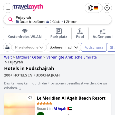
Fujayrah
Daten hinzufügen
2 Gäste
1 Zimmer
Kostenfreies WLAN
Parkplatz
Pool
Außenpool
Fudschaira
Sh
Preiskategorie
Sortieren nach
Welt
>
Mittlerer Osten
>
Vereinigte Arabische Emirate
>
Fujayrah
Hotels in Fudschajrah
200+ HOTELS IN FUDSCHAJRAH
Das Ranking kann durch die Provisionen beeinflusst werden, die wir
erhalten.
Le Meridien Al Aqah Beach Resort
Resort in
Al Aqah