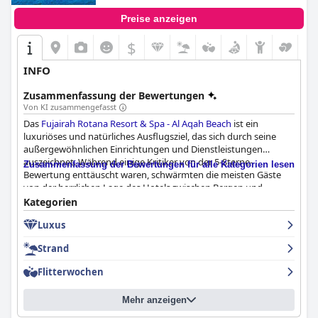
Preise anzeigen
$
INFO
Zusammenfassung der Bewertungen
Von KI zusammengefasst
Das
Fujairah Rotana Resort & Spa - Al Aqah Beach
ist ein
luxuriöses und natürliches Ausflugsziel, das sich durch seine
außergewöhnlichen Einrichtungen und Dienstleistungen
auszeichnet. Während einige Kritiker von der 5-Sterne-
Zusammenfassung der Bewertungen für alle Kategorien lesen
Bewertung enttäuscht waren, schwärmten die meisten Gäste
von der herrlichen Lage des Hotels zwischen Bergen und
Strand. Viele Gäste bezeichneten es als das beste Hotel an der
Kategorien
Küste von Fujairah und als Fünf-Sterne-Haus. Einige Gäste
Luxus
fanden jedoch, dass das Essen nicht dem Preis entsprach.
Insgesamt ist das
Fujairah Rotana Resort & Spa - Al Aqah Beach
Strand
die perfekte Wahl, wenn Sie ein erfrischendes und luxuriöses
Erlebnis suchen.
Flitterwochen
Mehr anzeigen