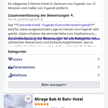
Ein elegantes 5-Sterne-Hotel im Zentrum von Fujairah, nur 15
Minuten vom Hafen von Fujairah entfernt.
Zusammenfassung der Bewertungen
Von KI zusammengefasst
Das **
Concorde Hotel - Fujairah (Concorde Hotel Fujairah)
**
wird für seine ausgezeichnete Lage im Herzen von Fujairah sehr
gelobt. Gäste schätzen die zentrale Nähe zum Stadtzentrum,
der Sheikh Zayed Grand Mosque, dem Lulu Hypermarket und
Zusammenfassung der Bewertungen für alle Kategorien lesen
zahlreichen Restaurants und Einkaufsmöglichkeiten, was es
sowohl für Besichtigungen als auch für praktische Bedürfnisse
bequem macht. Das Hotel bietet ausreichend Parkplätze und
Kategorien
eine gute Erreichbarkeit, was seine Attraktivität für Familien und
Luxus
Geschäftsreisende gleichermaßen erhöht.
Flitterwochen
Viele Gäste loben das Hotel für seine Sauberkeit, Ruhe und
geräumigen Zimmer, die als komfortabel und gut geeignet
Wellness
sowohl für Familien- als auch für Geschäftsaufenthalte
angesehen werden. Die schöne Aussicht, besonders auf die
Mehr anzeigen
Moschee, und Merkmale wie guter Schallschutz und praktische
Raumaufteilungen verbessern das Gästeerlebnis. Einige
Bereiche benötigen jedoch Aufmerksamkeit, wie z. B. veraltete
Möbel und gelegentliche Probleme mit dem Housekeeping.
Mirage Bab Al Bahr Hotel
Das Frühstücksbuffet erhält gemischte Bewertungen, aber