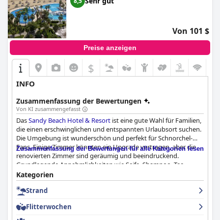
Sehr gut
8,5
Von 101 $
Preise anzeigen
$
INFO
Zusammenfassung der Bewertungen
Von KI zusammengefasst
Das
Sandy Beach Hotel & Resort
ist eine gute Wahl für Familien,
die einen erschwinglichen und entspannten Urlaubsort suchen.
Die Umgebung ist wunderschön und perfekt für Schnorchel-
Fans. Einige Zimmer könnten ein Upgrade vertragen, aber die
Zusammenfassung der Bewertungen für alle Kategorien lesen
renovierten Zimmer sind geräumig und beeindruckend.
Grundlegende Annehmlichkeiten wie Seife, Shampoo, Tee,
Kaffee und Wasser sind vorhanden. Einige Gäste sind jedoch der
Kategorien
Meinung, dass die Preise für Speisen und Getränke hoch sind.
Strand
Insgesamt ist das
Sandy Beach Hotel & Resort
eine gute 3-
Sterne-Anlage, die jedoch nicht ganz den Standards eines 4-
Flitterwochen
Sterne-Hotels entspricht.