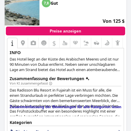
Gut
7,8
Von 125 $
Preise anzeigen
$
INFO
Das Hotel liegt an der Küste des Arabischen Meeres und ist nur
90 Minuten von Dubai entfernt. Neben seiner unschlagbaren
Lage am Strand bietet das Hotel auch einen atemberaubenden
Blick auf den Dibba-Felsen und das Hajar-Gebirge.
Zusammenfassung der Bewertungen
Von KI zusammengefasst
Das Radisson Blu Resort in Fujairah ist ein Muss für alle, die
einen Strandurlaub in perfekter Lage verbringen möchten. Die
Gäste schwärmten von dem bemerkenswerten Meerblick, der
Nähe zu Naturgebieten wie Wadis und den sauberen Stränden.
Zusammenfassung der Bewertungen für alle Kategorien lesen
Das Frühstücksbuffet war ein besonderes Highlight mit einer
großen Auswahl an internationalen und regionalen Speisen, die
den meisten Gästen schmeckten. Die Gästezimmer waren
Kategorien
komfortabel und geräumig und verfügten über private Balkone