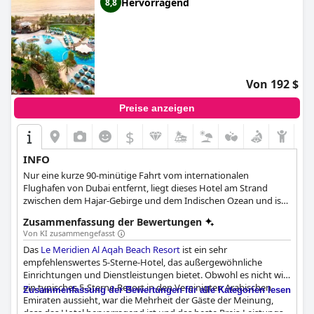
Hervorragend
8,8
Von 192 $
Preise anzeigen
$
INFO
Nur eine kurze 90-minütige Fahrt vom internationalen
Flughafen von Dubai entfernt, liegt dieses Hotel am Strand
zwischen dem Hajar-Gebirge und dem Indischen Ozean und ist
damit ein perfekter Rückzugsort vom Trubel der Stadt. Das
Zusammenfassung der Bewertungen
moderne, familienfreundliche Resort bietet geräumige Zimmer
Von KI zusammengefasst
mit Meerblick, ein Spa, einen Kinderclub, einen Teenie-Club
Das
Le Meridien Al Aqah Beach Resort
ist ein sehr
sowie Freizeit- und Konferenzeinrichtungen.
empfehlenswertes 5-Sterne-Hotel, das außergewöhnliche
Einrichtungen und Dienstleistungen bietet. Obwohl es nicht wie
ein typisches 5-Sterne-Resort in den Vereinigten Arabischen
Zusammenfassung der Bewertungen für alle Kategorien lesen
Emiraten aussieht, war die Mehrheit der Gäste der Meinung,
dass das Hotel hervorragend ist und das beste Preis-Leistungs-