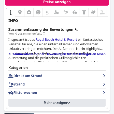
Preise anzeigen
$
INFO
Zusammenfassung der Bewertungen
Von KI zusammengefasst
Insgesamt ist das
Royal Beach Hotel & Resort
ein fantastisches
Reiseziel für alle, die einen unterhaltsamen und erholsamen
Urlaub verbringen möchten. Der Außenpool ist ein Highlight
und die fachkundigen Betreuer, die familienfreundliche
Zusammenfassung der Bewertungen für alle Kategorien lesen
Ausstattung und die praktischen Grillmöglichkeiten
beeindrucken viele Gäste. Auch die Nähe zu einem Spielplatz
und Schnorchelmöglichkeiten machen dieses Hotel zu einer
Kategorien
perfekten Wahl für Familien und Wasserratten gleichermaßen.
Direkt am Strand
Einige Gäste bemängelten zwar, dass es im Poolbereich kein
warmes Wasser gibt, aber die positiven Aspekte überwiegen bei
Strand
weitem. Insgesamt ist das
Royal Beach Hotel & Resort
ein Muss
für jeden, der einen unvergesslichen Urlaub verbringen möchte.
Flitterwochen
Mehr anzeigen