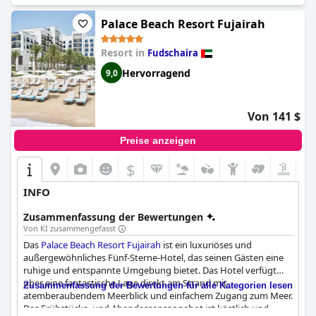
Palace Beach Resort Fujairah
Resort in
Fudschaira
Hervorragend
9,0
Von 141 $
Preise anzeigen
$
INFO
Zusammenfassung der Bewertungen
Von KI zusammengefasst
Das
Palace Beach Resort Fujairah
ist ein luxuriöses und
außergewöhnliches Fünf-Sterne-Hotel, das seinen Gästen eine
ruhige und entspannte Umgebung bietet. Das Hotel verfügt
über eine fantastische Lage direkt am Strand mit
Zusammenfassung der Bewertungen für alle Kategorien lesen
atemberaubendem Meerblick und einfachem Zugang zum Meer.
Das Frühstücks- und Abendessensangebot ist köstlich und