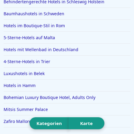
Behindertengerechte Hotels in Schleswig Holstein
Hotels in Portofino
Hotels in der Metropole Bangkok
Baumhaushotels in Schweden
Hotels in Giesen
Hotels im Boutique-Stil in Rom
Hotels in Beverly Hills
5-Sterne-Hotels auf Malta
Hotels in Donauwörth
Hotels mit Wellenbad in Deutschland
Hotels in Florenz
4-Sterne-Hotels in Trier
Hotels in Sizilien
Luxushotels in Belek
Hotels in Tirol
Hotels in Ratzeburg
Hotels in Hamm
Hotels in Valencia
Bohemian Luxury Boutique Hotel, Adults Only
Mitsis Summer Palace
Zafiro Mallorca & Spa
Kategorien
Karte