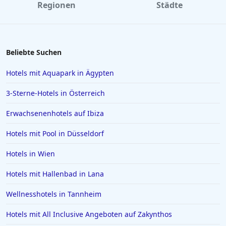
Regionen
Städte
Hotels in Flensburg
Hotels in Kassel
Hotels in Barcelona
Beliebte Suchen
Hotels in Palma de Mallorca
Hotels mit Aquapark in Ägypten
Hotels in Mailand
3-Sterne-Hotels in Österreich
Hotels auf Gran Canaria
Erwachsenenhotels auf Ibiza
Hotels in Zell am See
Hotels mit Pool in Düsseldorf
Hotels in Würzburg
Hotels in Borkum
Hotels in Wien
Hotels in Quedlinburg
Hotels mit Hallenbad in Lana
Hotels in der Sächsischen Schweiz
Wellnesshotels in Tannheim
Hotels in Speyer
Hotels mit All Inclusive Angeboten auf Zakynthos
Hotels in Bregenz