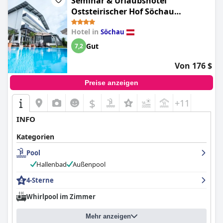
Seminar & Urlaubshotel
Oststeirischer Hof Söchau
(Landliebe Resort Fürstenfeld By
Hotel in
Söchau
Belvilla)
Gut
7,2
Von 176 $
Preise anzeigen
$
+11
INFO
Kategorien
Pool
Hallenbad
Außenpool
4-Sterne
Whirlpool im Zimmer
Mehr anzeigen