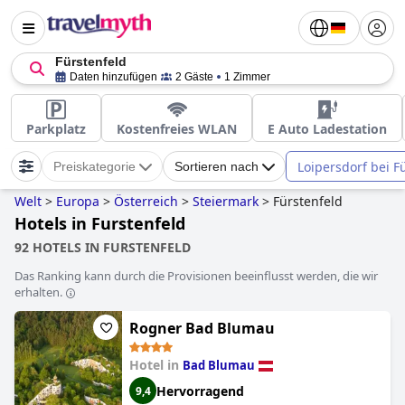
Fürstenfeld
Daten hinzufügen
2 Gäste
1 Zimmer
Parkplatz
Kostenfreies WLAN
E Auto Ladestation
Loipersdorf bei F
Preiskategorie
Sortieren nach
Welt
>
Europa
>
Österreich
>
Steiermark
>
Fürstenfeld
Hotels in Furstenfeld
92 HOTELS IN FURSTENFELD
Das Ranking kann durch die Provisionen beeinflusst werden, die wir
erhalten.
Rogner Bad Blumau
Hotel in
Bad Blumau
Hervorragend
9,4