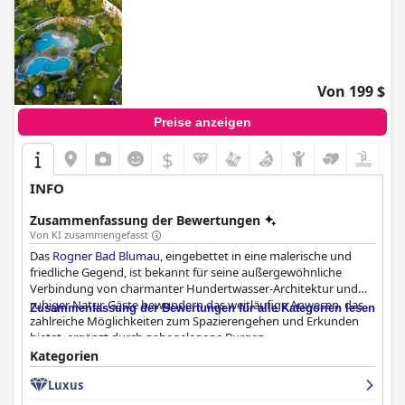
Von 199 $
Preise anzeigen
$
INFO
Zusammenfassung der Bewertungen
Von KI zusammengefasst
Das
Rogner Bad Blumau
, eingebettet in eine malerische und
friedliche Gegend, ist bekannt für seine außergewöhnliche
Verbindung von charmanter Hundertwasser-Architektur und
ruhiger Natur. Gäste bewundern das weitläufige Anwesen, das
Zusammenfassung der Bewertungen für alle Kategorien lesen
zahlreiche Möglichkeiten zum Spazierengehen und Erkunden
bietet, ergänzt durch nahegelegene Burgen,
Wandermöglichkeiten und Skipisten. Die Erreichbarkeit ist
Kategorien
bequem, da Graz nur 40 Autominuten entfernt ist und eine
Luxus
einfache Zuganbindung besteht.