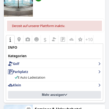
angenehmen Aufenthalt mit exzellentem Service, was es zu
einer bevorzugten Wahl für einen erholsamen und
familienfreundlichen Urlaub macht.
Derzeit auf unserer Plattform inaktiv.
$
+10
INFO
Kategorien
Golf
Parkplatz
E Auto Ladestation
Klein
Mehr anzeigen