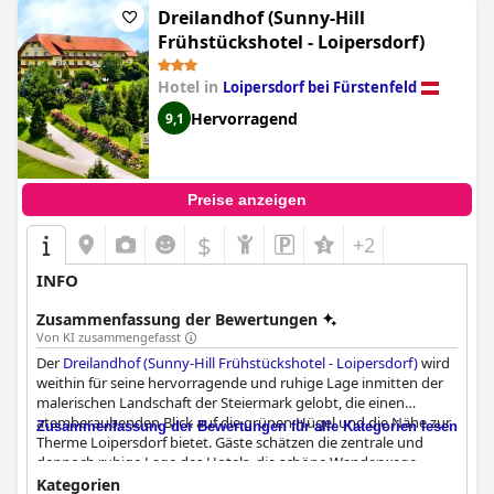
Dreilandhof (Sunny-Hill
Frühstückshotel - Loipersdorf)
Hotel in
Loipersdorf bei Fürstenfeld
Hervorragend
9,1
Preise anzeigen
$
+2
INFO
Zusammenfassung der Bewertungen
Von KI zusammengefasst
Der
Dreilandhof (Sunny-Hill Frühstückshotel - Loipersdorf)
wird
weithin für seine hervorragende und ruhige Lage inmitten der
malerischen Landschaft der Steiermark gelobt, die einen
atemberaubenden Blick auf die grünen Hügel und die Nähe zur
Zusammenfassung der Bewertungen für alle Kategorien lesen
Therme Loipersdorf bietet. Gäste schätzen die zentrale und
dennoch ruhige Lage des Hotels, die schöne Wanderwege,
einfachen Zugang zu lokalen Buschenschänken,
Kategorien