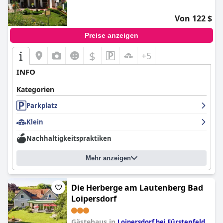
Von 122 $
Preise anzeigen
$
+5
INFO
Kategorien
Parkplatz
Klein
Nachhaltigkeitspraktiken
Mehr anzeigen
Die Herberge am Lautenberg Bad
Loipersdorf
Gästehaus in
Loipersdorf bei Fürstenfeld