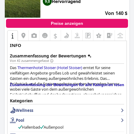
Hervorragend
9,0
Von 140 $
Preise anzeigen
$
+1
INFO
Zusammenfassung der Bewertungen
Von KI zusammengefasst
Das
Thermenhotel Stoiser (Hotel Stoiser)
erntet für seine
vielfältigen Angebote großes Lob und gewährleistet seinen
Gästen ein durchweg außergewöhnliches Erlebnis. Das
Frühstück und die Speiseangebote stechen besonders hervor,
Zusammenfassung der Bewertungen für alle Kategorien lesen
wobei viele Gäste von dem außergewöhnlichen
Frühstücksbuffet und der hochwertigen, abwechslungsreichen
Auswahl sowohl an Morgen- als auch an Abendmahlzeiten
Kategorien
schwärmen. Frische und Reichhaltigkeit kennzeichnen das
Wellness
kulinarische Angebot und sorgen für einen gelungenen Start
und Ausklang des Tages, wobei das Fehlen veganer Optionen
Pool
angemerkt wird.
Hallenbad
Außenpool
Die Zimmer des Hotels erhalten positives Feedback für ihr