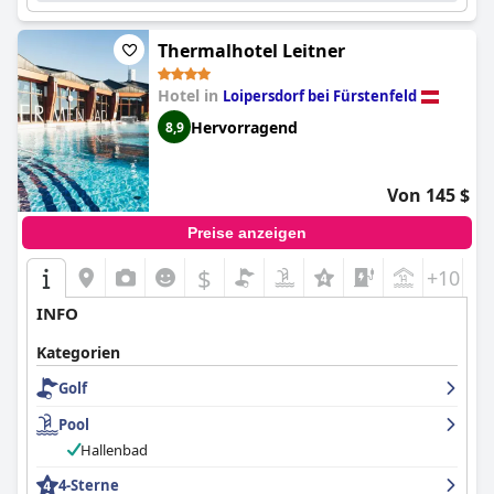
Thermalhotel Leitner
Hotel in
Loipersdorf bei Fürstenfeld
Hervorragend
8,9
Von 145 $
Preise anzeigen
$
+10
INFO
Kategorien
Golf
Pool
Hallenbad
4-Sterne