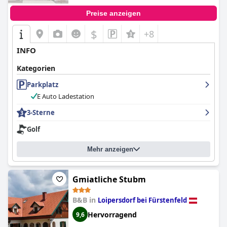
Preise anzeigen
$
+8
INFO
Kategorien
Parkplatz
E Auto Ladestation
3-Sterne
Golf
Mehr anzeigen
Gmiatliche Stubm
B&B in
Loipersdorf bei Fürstenfeld
Hervorragend
9,6