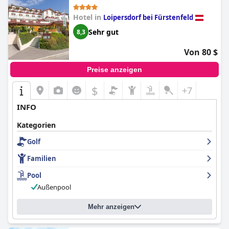
Hotel)
Hotel in
Loipersdorf bei Fürstenfeld
Sehr gut
8,3
Von 80 $
Preise anzeigen
$
+7
INFO
Kategorien
Golf
Familien
Pool
Außenpool
Mehr anzeigen