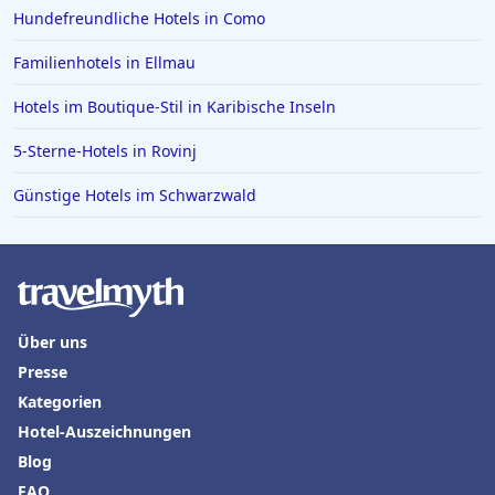
Hundefreundliche Hotels in Como
Hotels in Paguera
Hotels in Achen See
Familienhotels in Ellmau
Hotels in Marburg Biedenkopf
Hotels im Boutique-Stil in Karibische Inseln
Hotels in Punta Cana
5-Sterne-Hotels in Rovinj
Hotels in Burg
Günstige Hotels im Schwarzwald
Hotels in Ischgl
Hotels in Cochem
Hotels in Karibische Inseln
Hotels in Boppard
Über uns
Presse
Kategorien
Hotel-Auszeichnungen
Blog
FAQ