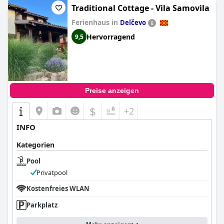
Traditional Cottage - Vila Samovila
Ferienhaus in
Delčevo
Hervorragend
9,5
Preise anzeigen
$
+2
INFO
Kategorien
Pool
Privatpool
Kostenfreies WLAN
Parkplatz