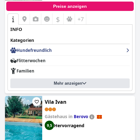
Preise anzeigen
$
+7
INFO
Kategorien
Hundefreundlich
Flitterwochen
Familien
Mehr anzeigen
Vila Ivan
Gästehaus in
Berovo
Hervorragend
9,5