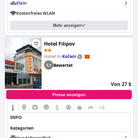
Klein
Kostenfreies WLAN
Mehr anzeigen
Hotel Filipov
Hotel in
Kočani
Bewertet
5,1
Von 27 $
Preise anzeigen
$
+4
INFO
Kategorien