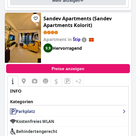
Mehr anzeigen
Sandev Apartments (Sandev
Apartments Kolorit)
Apartment in
Štip
Hervorragend
9,9
Preise anzeigen
$
+2
INFO
Kategorien
Parkplatz
Kostenfreies WLAN
Behindertengerecht