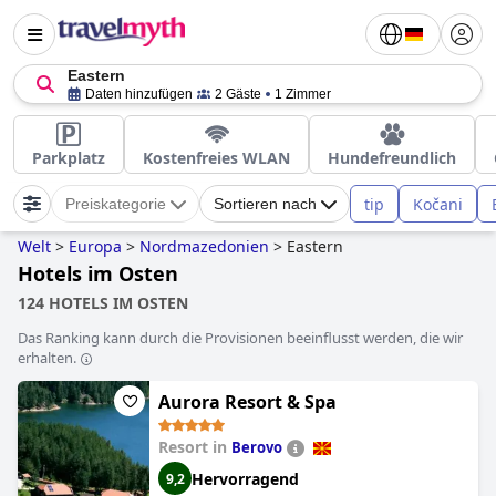
Eastern
Daten hinzufügen
2 Gäste
1 Zimmer
Parkplatz
Kostenfreies WLAN
Hundefreundlich
tip
Kočani
Preiskategorie
Sortieren nach
Welt
>
Europa
>
Nordmazedonien
>
Eastern
Hotels im Osten
124 HOTELS IM OSTEN
Das Ranking kann durch die Provisionen beeinflusst werden, die wir
erhalten.
Aurora Resort & Spa
Resort in
Berovo
Hervorragend
9,2