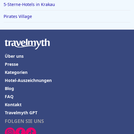
Hotels in Paderborn
5-Sterne-Hotels in Krakau
Hotels in Italien
Pirates Village
Hotels in Luzern
Hotels in Hohenlohe
Hotels in Sankt Anton im Montafon
Hotels in Miami
Über uns
Hotels in Lugano
Presse
Kategorien
Hotels in Friedrichshafen
Hotel-Auszeichnungen
Blog
FAQ
Kontakt
Travelmyth GPT
FOLGEN SIE UNS