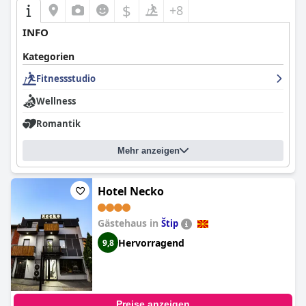
$
+8
INFO
Kategorien
Fitnessstudio
Wellness
Romantik
Mehr anzeigen
Hotel Necko
Gästehaus in
Štip
Hervorragend
9,8
Preise anzeigen