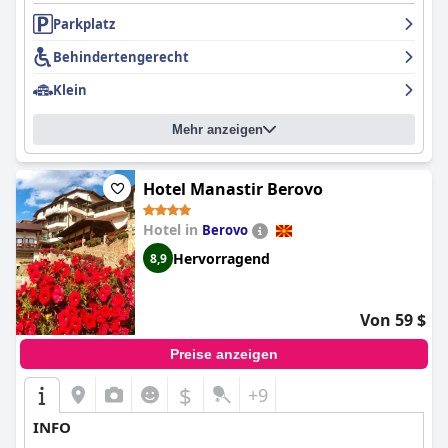
Parkplatz
Behindertengerecht
Klein
Mehr anzeigen
Hotel Manastir Berovo
Hotel in
Berovo
Hervorragend
8,9
Von 59 $
Preise anzeigen
$
+9
INFO