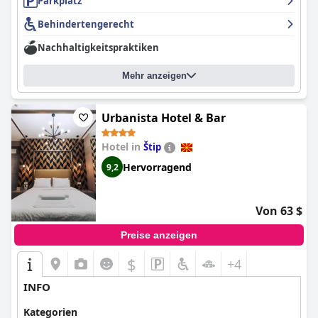
Parkplatz
Behindertengerecht
Nachhaltigkeitspraktiken
Mehr anzeigen
Urbanista Hotel & Bar
Hotel in
Štip
Hervorragend
9,2
Von 63 $
Preise anzeigen
$
+4
INFO
Kategorien