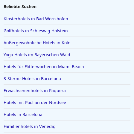
Hotels in Lazise
Beliebte Suchen
Hotels in Gelsenkirchen
Klosterhotels in Bad Wörishofen
Hotels in der Türkei
Golfhotels in Schleswig Holstein
Hotels auf Rhodos
Außergewöhnliche Hotels in Köln
Hotels in Den Haag
Yoga Hotels im Bayerischen Wald
Hotels in Amalfi
Hotels in Meran
Hotels für Flitterwochen in Miami Beach
Hotels in Sachsen
3-Sterne-Hotels in Barcelona
Hotels in Aachen
Erwachsenenhotels in Paguera
Hotels in Domburg
Hotels mit Pool an der Nordsee
Hotels auf Ibiza
Hotels in Barcelona
Hotels in Stralsund
Hotels in Warendorf
Familienhotels in Venedig