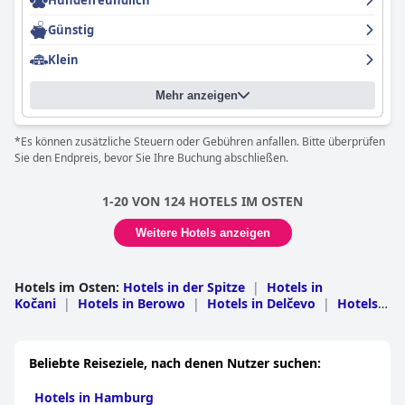
Hundefreundlich
Günstig
Klein
Mehr anzeigen
*Es können zusätzliche Steuern oder Gebühren anfallen. Bitte überprüfen
Sie den Endpreis, bevor Sie Ihre Buchung abschließen.
1-20 VON 124 HOTELS IM OSTEN
Weitere Hotels anzeigen
Hotels im Osten
:
Hotels in der Spitze
|
Hotels in
Kočani
|
Hotels in Berowo
|
Hotels in Delčevo
|
Hotels
in Vinitsa
|
Hotels in Pehčevo
|
Hotels in Sveti
Nikole
|
Hotels in Probištip
Beliebte Reiseziele, nach denen Nutzer suchen:
Hotels in Hamburg