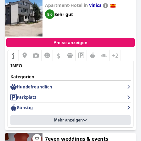
Apartment-Hotel in
Vinica
Sehr gut
8,6
Preise anzeigen
$
+2
INFO
Kategorien
Hundefreundlich
Parkplatz
Günstig
Mehr anzeigen
7even weddings & events