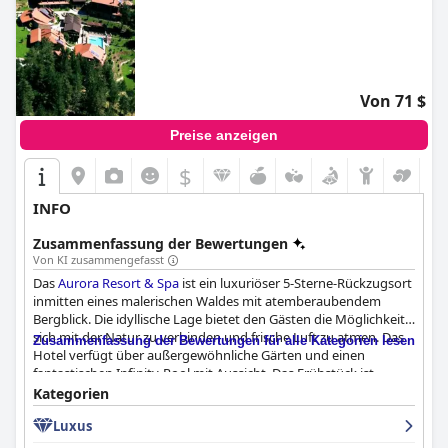
Von 71 $
Preise anzeigen
$
INFO
Zusammenfassung der Bewertungen
Von KI zusammengefasst
Das
Aurora Resort & Spa
ist ein luxuriöser 5-Sterne-Rückzugsort
inmitten eines malerischen Waldes mit atemberaubendem
Bergblick. Die idyllische Lage bietet den Gästen die Möglichkeit,
sich mit der Natur zu verbinden und frische Luft zu atmen. Das
Zusammenfassung der Bewertungen für alle Kategorien lesen
Hotel verfügt über außergewöhnliche Gärten und einen
fantastischen Infinity-Pool mit Aussicht. Das Frühstück ist
vielfältig und köstlich, mit traditioneller mazedonischer Küche,
Kategorien
während das Abendessen eher durchwachsen ist. Die Zimmer
Luxus
sind sauber und gepflegt und bieten einen herrlichen Blick von
den Balkonen. Das Personal ist freundlich, nett und hilfsbereit