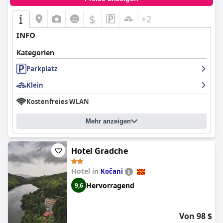
$
+2
INFO
Kategorien
Parkplatz
Klein
Kostenfreies WLAN
Mehr anzeigen
Hotel Gradche
Hotel in
Kočani
Hervorragend
9,6
Von 98 $