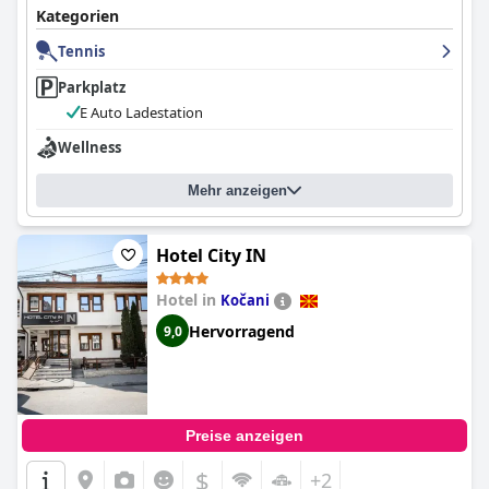
Kategorien
Tennis
Parkplatz
E Auto Ladestation
Wellness
Mehr anzeigen
Hotel City IN
Hotel in
Kočani
Hervorragend
9,0
Preise anzeigen
$
+2