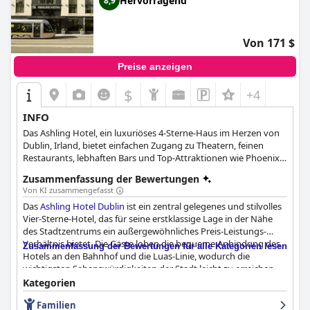
Hervorragend
8,9
Von 171 $
Preise anzeigen
$
+4
INFO
Das Ashling Hotel, ein luxuriöses 4-Sterne-Haus im Herzen von
Dublin, Irland, bietet einfachen Zugang zu Theatern, feinen
Restaurants, lebhaften Bars und Top-Attraktionen wie Phoenix
Park, Dublin Zoo und Stoneybatter. Das Hotel verfügt über 226
Zusammenfassung der Bewertungen
komfortable und stilvolle Zimmer und Suiten, die den
Von KI zusammengefasst
unterschiedlichsten Ansprüchen gerecht werden und einen
Das
Ashling Hotel Dublin
ist ein zentral gelegenes und stilvolles
malerischen Blick auf Dublin City bieten. Als preisgekröntes
Vier-Sterne-Hotel, das für seine erstklassige Lage in der Nähe
Geschäfts- und Konferenzhotel verfügt das Ashling Hotel über
des Stadtzentrums ein außergewöhnliches Preis-Leistungs-
ein sicheres Parkhaus und eine Luas-Straßenbahnhaltestelle
Verhältnis bietet. Die Gäste loben die bequeme Anbindung des
direkt vor der Tür. Gäste können sich in der modernen Iveagh
Zusammenfassung der Bewertungen für alle Kategorien lesen
Hotels an den Bahnhof und die Luas-Linie, wodurch die
Bar entspannen oder das legendäre 100-Punkte-
wichtigsten Sehenswürdigkeiten der Stadt leicht zu erreichen
Frühstücksbuffet im Chesterfields Restaurant genießen, das
sind. Das Frühstück des Hotels wurde von den Gästen als
auch auf diätetische Anforderungen eingeht und ein spezielles
Kategorien
fabelhaft, wunderbar und ausgezeichnet beschrieben. Während
Kindermenü anbietet. Das Hotel verfügt über 15 Tagungsräume
Familien
einige Gäste gemischte Erfahrungen mit den
für Geschäftsreisende oder Veranstaltungen, die Platz für 5 bis