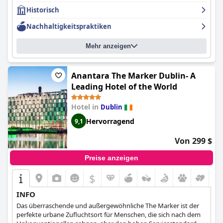
Service und Liebe zum Detail. Der Sauberkeitsstandard des
Historisch
Hotels ist ebenfalls ausgezeichnet, und die Hygiene im
gesamten Gebäude ist außergewöhnlich gut. Der historische
Nachhaltigkeitspraktiken
Charme und die Opulenz des Hotels sind unübertroffen und
bieten den Gästen ein echtes 5-Sterne-Erlebnis. Trotz einiger
Mehr anzeigen
kleinerer Probleme ist das Shelbourne, Autograph Collection,
aufgrund seiner hervorragenden Lage, seines Ambientes und
seiner luxuriösen Ausstattung sehr zu empfehlen.
Anantara The Marker Dublin- A
Leading Hotel of the World
Hotel in
Dublin
Hervorragend
9,1
Von 299 $
Preise anzeigen
$
INFO
Das überraschende und außergewöhnliche The Marker ist der
perfekte urbane Zufluchtsort für Menschen, die sich nach dem