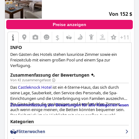
Von 152 $
Preise anzeigen
$
+11
INFO
Den Gästen des Hotels stehen luxuriöse Zimmer sowie ein
Freizeitclub mit einem großen Pool und einem Spa zur
Verfügung.
Zusammenfassung der Bewertungen
Von KI zusammengefasst
Das
Castleknock Hotel
ist ein 4-Sterne-Haus, das sich durch
seine Lage, Sauberkeit, den Service des Personals, die Spa-
Einrichtungen und die Unterbringung von Familien auszeichnet.
Die Gäste lieben die geräumigen und komfortablen Zimmer,
Zusammenfassung der Bewertungen für alle Kategorien lesen
auch wenn einige meinen, die Betten könnten bequemer sein.
Das Frühstück ist ein Highlight mit einer großen Auswahl,
obwohl einige Gäste die Qualität des Specks bemängeln. Das
Kategorien
Abendessen wird gemischt bewertet. Der Fitnessraum und der
Flitterwochen
Swimmingpool des Hotels sind fantastisch, aber der Pool kann
überfüllt sein. Das Hotel hat eine schöne Lage, aber man muss