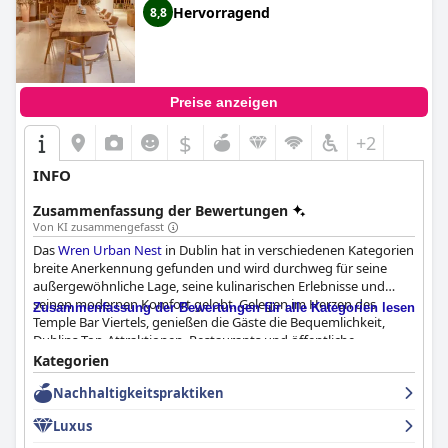
Hervorragend
8,8
Preise anzeigen
$
+2
INFO
Zusammenfassung der Bewertungen
Von KI zusammengefasst
Das
Wren Urban Nest
in Dublin hat in verschiedenen Kategorien
breite Anerkennung gefunden und wird durchweg für seine
außergewöhnliche Lage, seine kulinarischen Erlebnisse und
seinen modernen Komfort gelobt. Gelegen im Herzen des
Zusammenfassung der Bewertungen für alle Kategorien lesen
Temple Bar Viertels, genießen die Gäste die Bequemlichkeit,
Dublins Top-Attraktionen, Restaurants und öffentliche
Verkehrsmittel in der Nähe zu haben. Trotz seiner zentralen
Kategorien
Lage bietet das Hotel dank seines modernen,
Nachhaltigkeitspraktiken
umweltfreundlichen Designs eine ruhige und gemütliche
Atmosphäre.
Luxus