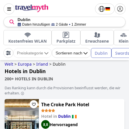
Dublin
Daten hinzufügen
2 Gäste
1 Zimmer
Kostenfreies WLAN
Parkplatz
Erwachsene
Klein
Dublin
Sword
Preiskategorie
Sortieren nach
Welt
>
Europa
>
Irland
>
Dublin
Hotels in Dublin
200+ HOTELS IN DUBLIN
Das Ranking kann durch die Provisionen beeinflusst werden, die wir
erhalten.
The Croke Park Hotel
Hotel in
Dublin
Hervorragend
8,8