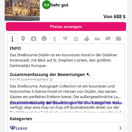
Sehr gut
8,6
Von 688 $
Preise anzeigen
$
INFO
Das Shelbourne Dublin ist ein luxuriöses Hotel in der Dubliner
Innenstadt, mit Blick auf St. Stephen's Green, den größten
Gartenplatz Europas.
Zusammenfassung der Bewertungen
Von KI zusammengefasst
Das Shelbourne, Autograph Collection ist ein luxuriöses und
historisches 5-Sterne-Hotel im Herzen von Dublin, das seinen
Gästen ein perfektes Erlebnis bietet. Die außergewöhnliche Lage
des Hotels wird sehr gelobt, denn es ist leicht zu erreichen und
Zusammenfassung der Bewertungen für alle Kategorien lesen
verfügt über eine Hop-on-hop-off-Bushaltestelle direkt vor der
Tür. Während das Frühstück und das Abendessen gemischt sind,
sind die Zimmer des Hotels geräumig, gut ausgestattet und
Kategorien
makellos sauber. Das Personal ist außergewöhnlich, freundlich
Luxus
und einladend und bietet ein außergewöhnliches Maß an