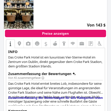
Von 143 $
Preise anzeigen
$
INFO
Das Croke Park Hotel ist ein luxuriöses Vier-Sterne-Hotel im
Zentrum von Dublin, direkt gegenüber dem Croke Park Stadion,
dem größten Stadion Irlands.
Zusammenfassung der Bewertungen
Von KI zusammengefasst
Das Croke Park Hotel erntet breites Lob, insbesondere für seine
günstige Lage, die ideal für Veranstaltungen im angrenzenden
Croke Park Stadion und seine Nähe zum Flughafen ist. Obwohl
es nicht im Herzen von Dublin liegt, verbindet ein kurzer 20-30-
Zusammenfassung der Bewertungen für alle Kategorien lesen
minütiger Spaziergang oder eine schnelle Busfahrt die Gäste
problemlos mit dem Stadtzentrum und bietet so einen ruhigen
Rückzugsort abseits des Trubels. Die Nachbarschaft ist gut mit
Kategorien