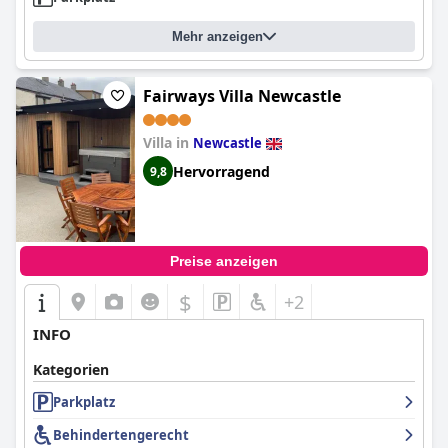
Mehr anzeigen
Fairways Villa Newcastle
Villa in
Newcastle
Hervorragend
9,8
Preise anzeigen
$
+2
INFO
Kategorien
Parkplatz
Behindertengerecht