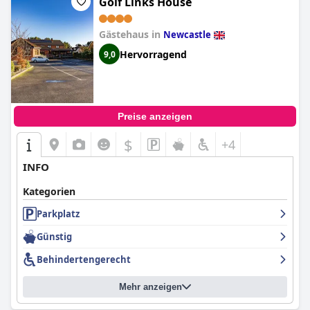
Golf Links House
Gästehaus in
Newcastle
Hervorragend
9,0
Preise anzeigen
$
+4
INFO
Kategorien
Parkplatz
Günstig
Behindertengerecht
Mehr anzeigen