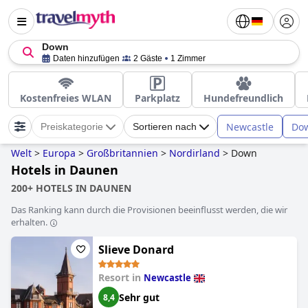
Down
Daten hinzufügen
2 Gäste
1 Zimmer
Kostenfreies WLAN
Parkplatz
Hundefreundlich
Newcastle
Dow
Preiskategorie
Sortieren nach
Welt
>
Europa
>
Großbritannien
>
Nordirland
>
Down
Hotels in Daunen
200+ HOTELS IN DAUNEN
Das Ranking kann durch die Provisionen beeinflusst werden, die wir
erhalten.
Slieve Donard
Resort in
Newcastle
Sehr gut
8,4