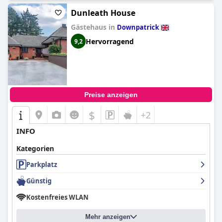
Dunleath House
Gästehaus in
Downpatrick
Hervorragend
9,2
Preise anzeigen
$
+2
INFO
Kategorien
Parkplatz
Günstig
Kostenfreies WLAN
Mehr anzeigen