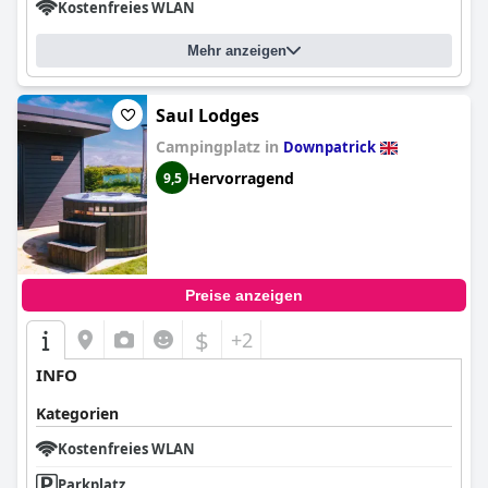
Kostenfreies WLAN
Mehr anzeigen
Saul Lodges
Campingplatz in
Downpatrick
Hervorragend
9,5
Preise anzeigen
$
+2
INFO
Kategorien
Kostenfreies WLAN
Parkplatz