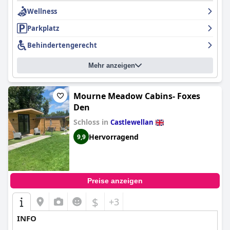
Wellness
Parkplatz
Behindertengerecht
Mehr anzeigen
Mourne Meadow Cabins- Foxes
Den
Schloss in
Castlewellan
Hervorragend
9,9
Preise anzeigen
$
+3
INFO