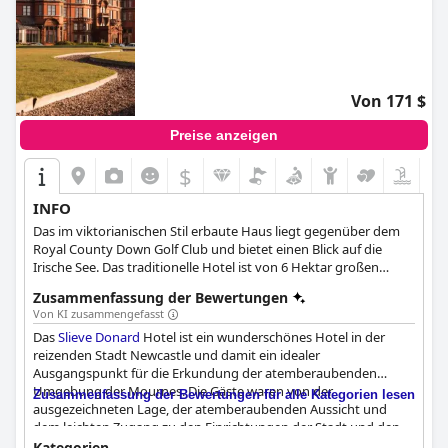
Von 171 $
Preise anzeigen
$
INFO
Das im viktorianischen Stil erbaute Haus liegt gegenüber dem
Royal County Down Golf Club und bietet einen Blick auf die
Irische See. Das traditionelle Hotel ist von 6 Hektar großen
Gärten umgeben.
Zusammenfassung der Bewertungen
Von KI zusammengefasst
Das
Slieve Donard
Hotel ist ein wunderschönes Hotel in der
reizenden Stadt Newcastle und damit ein idealer
Ausgangspunkt für die Erkundung der atemberaubenden
Umgebung der Mournes. Die Gäste waren von der
Zusammenfassung der Bewertungen für alle Kategorien lesen
ausgezeichneten Lage, der atemberaubenden Aussicht und
dem leichten Zugang zu den Einrichtungen der Stadt und den
nahe gelegenen Sehenswürdigkeiten begeistert. Während das
Kategorien