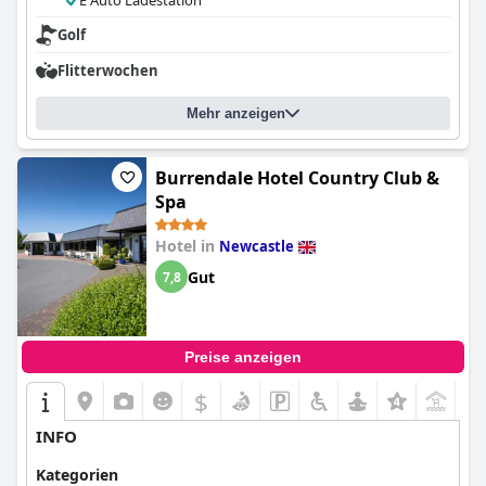
E Auto Ladestation
Golf
Flitterwochen
Mehr anzeigen
Burrendale Hotel Country Club &
Spa
Hotel in
Newcastle
Gut
7,8
Preise anzeigen
$
+9
INFO
Kategorien