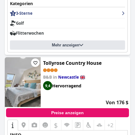
Kategorien
3-Sterne
Golf
Flitterwochen
Mehr anzeigen
Tollyrose Country House
B&B in
Newcastle
Hervorragend
9,4
Von 176 $
Preise anzeigen
$
+2
INFO