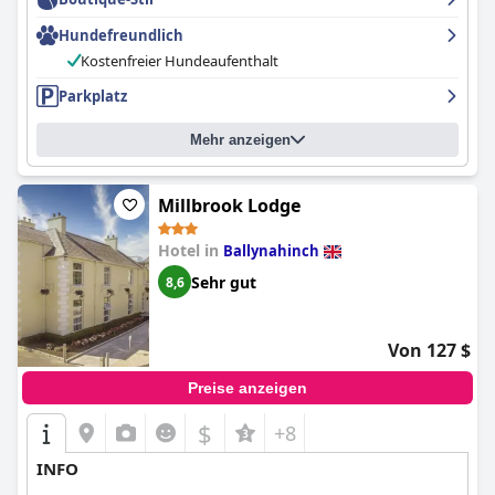
Hundefreundlich
Kostenfreier Hundeaufenthalt
Parkplatz
Mehr anzeigen
Millbrook Lodge
Hotel in
Ballynahinch
Sehr gut
8,6
Von 127 $
Preise anzeigen
$
+8
INFO