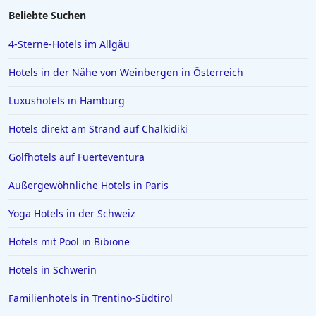
Hotels in Lazise
Beliebte Suchen
Hotels in Gelsenkirchen
4-Sterne-Hotels im Allgäu
Hotels in der Türkei
Hotels in der Nähe von Weinbergen in Österreich
Hotels auf Rhodos
Luxushotels in Hamburg
Hotels in Den Haag
Hotels direkt am Strand auf Chalkidiki
Hotels in Amalfi
Hotels in Meran
Golfhotels auf Fuerteventura
Hotels in Sachsen
Außergewöhnliche Hotels in Paris
Hotels in Aachen
Yoga Hotels in der Schweiz
Hotels in Domburg
Hotels mit Pool in Bibione
Hotels auf Ibiza
Hotels in Schwerin
Hotels in Stralsund
Hotels in Warendorf
Familienhotels in Trentino-Südtirol