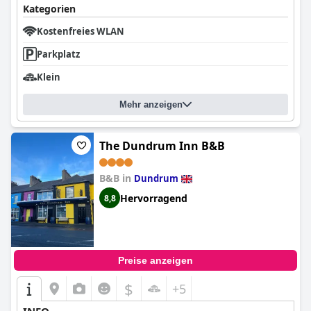
Kategorien
Kostenfreies WLAN
Parkplatz
Klein
Mehr anzeigen
The Dundrum Inn B&B
B&B in
Dundrum
Hervorragend
8,8
Preise anzeigen
$
+5