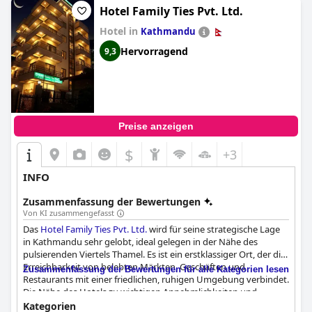
Hotel Family Ties Pvt. Ltd.
Hotel in
Kathmandu
Hervorragend
9,3
Preise anzeigen
$
+3
INFO
Zusammenfassung der Bewertungen
Von KI zusammengefasst
Das
Hotel Family Ties Pvt. Ltd.
wird für seine strategische Lage
in Kathmandu sehr gelobt, ideal gelegen in der Nähe des
pulsierenden Viertels Thamel. Es ist ein erstklassiger Ort, der die
Erreichbarkeit von belebten Märkten, Geschäften und
Zusammenfassung der Bewertungen für alle Kategorien lesen
Restaurants mit einer friedlichen, ruhigen Umgebung verbindet.
Die Nähe des Hotels zu wichtigen Annehmlichkeiten und
Touristenattraktionen macht es zu einer ausgezeichneten Wahl
Kategorien