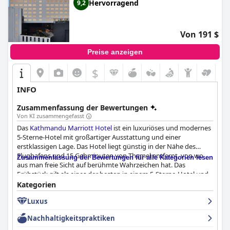
Hervorragend
9,2
Von 191 $
Preise anzeigen
$
INFO
Zusammenfassung der Bewertungen
Von KI zusammengefasst
Das
Kathmandu Marriott Hotel
ist ein luxuriöses und modernes
5-Sterne-Hotel mit großartiger Ausstattung und einer
erstklassigen Lage. Das Hotel liegt günstig in der Nähe des
Flughafens und 15 Gehminuten von Thamel entfernt, von wo
Zusammenfassung der Bewertungen für alle Kategorien lesen
aus man freie Sicht auf berühmte Wahrzeichen hat. Das
Frühstück gilt als eines der besten in einem 5-Sterne-Hotel und
bietet eine große Auswahl an lokalen und internationalen
Kategorien
Speisen. Auch das Abendbuffet wird als echtes Highlight mit
Luxus
exzellenter Live-Küche und einer verlockenden Dessertauswahl
gelobt. Die geräumigen Zimmer sind super sauber und gepflegt
Nachhaltigkeitspraktiken
und bieten eine perfekte Mischung aus Modernität und
Komfort. Die ausgezeichnete Sauberkeit und Qualität des Hotels