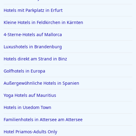
Hotels in der Türkei
Hotels mit Parkplatz in Erfurt
Hotels auf Rhodos
Kleine Hotels in Feldkirchen in Kärnten
Hotels in Den Haag
4-Sterne-Hotels auf Mallorca
Hotels in Amalfi
Hotels in Meran
Luxushotels in Brandenburg
Hotels in Sachsen
Hotels direkt am Strand in Binz
Hotels in Aachen
Golfhotels in Europa
Hotels in Domburg
Außergewöhnliche Hotels in Spanien
Hotels auf Ibiza
Yoga Hotels auf Mauritius
Hotels in Stralsund
Hotels in Warendorf
Hotels in Usedom Town
Hotels in Paderborn
Familienhotels in Attersee am Attersee
Hotels in Italien
Hotel Priamos-Αdults Only