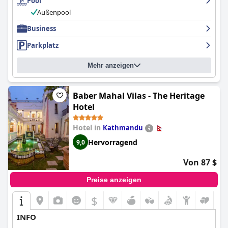
Pool
Außenpool
Business
Parkplatz
Mehr anzeigen
Baber Mahal Vilas - The Heritage
Hotel
Hotel in
Kathmandu
Hervorragend
9,0
Von 87 $
Preise anzeigen
$
INFO