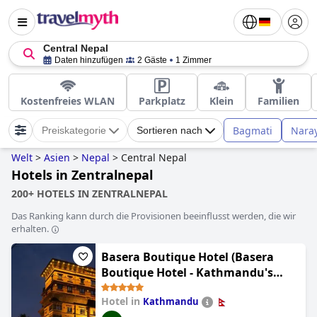
Central Nepal
Daten hinzufügen
2 Gäste
1 Zimmer
Kostenfreies WLAN
Parkplatz
Klein
Familien
Bagmati
Nara
Preiskategorie
Sortieren nach
Welt
>
Asien
>
Nepal
>
Central Nepal
Hotels in Zentralnepal
200+ HOTELS IN ZENTRALNEPAL
Das Ranking kann durch die Provisionen beeinflusst werden, die wir
erhalten.
Basera Boutique Hotel (Basera
Boutique Hotel - Kathmandu's
Hidden Escape)
Hotel in
Kathmandu