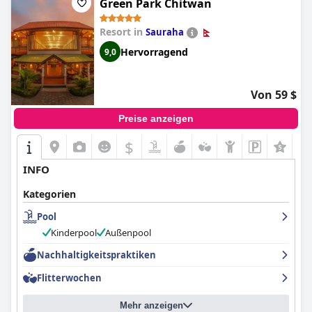
Green Park Chitwan
Resort in
Sauraha
Hervorragend
9,0
Von 59 $
Preise anzeigen
$
INFO
Kategorien
Pool
Kinderpool
Außenpool
Nachhaltigkeitspraktiken
Flitterwochen
Mehr anzeigen