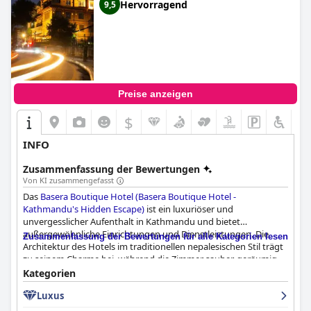
Hervorragend
9,5
Preise anzeigen
$
INFO
Zusammenfassung der Bewertungen
Von KI zusammengefasst
Das
Basera Boutique Hotel (Basera Boutique Hotel -
Kathmandu's Hidden Escape)
ist ein luxuriöser und
unvergesslicher Aufenthalt in Kathmandu und bietet
außergewöhnliche Einrichtungen und Dienstleistungen. Die
Zusammenfassung der Bewertungen für alle Kategorien lesen
Architektur des Hotels im traditionellen nepalesischen Stil trägt
zu seinem Charme bei, während die Zimmer sauber, geräumig
und mit wirklich bequemen Betten ausgestattet sind. Die Gäste
Kategorien
schwärmen von der Qualität der Matratzen, die für einen
Luxus
erholsamen Schlaf sorgen. Das Hotel bietet eine
außergewöhnliche Gastfreundschaft und einen hervorragenden