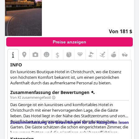
Von 181 $
Preise anzeigen
$
INFO
Ein luxuriöses Boutique-Hotel in Christchurch, wo die Essenz
von höchstem Komfort bekannt ist, um einen persönlichen
Aufenthalt durch das aufmerksame Personal zu bieten.
Zusammenfassung der Bewertungen
Von KI zusammengefasst
Das George ist ein luxuriöses und komfortables Hotel in
Christchurch mit einer hervorragenden Lage, die die Gäste
lieben. Das Hotel liegt in der Nähe des Stadtzentrums und von
Grünflächen wie dem Hagley Park und dem botanischen
Zusammenfassung der Bewertungen für alle Kategorien lesen
Garten. Die Gäste schätzen die schön eingerichteten Zimmer, die
bequemen Betten und die günstigen gebührenpflichtigen
Parkplätze in der Nähe. Das Frühstück, das im Hotel serviert
Kategorien