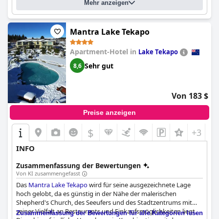
Mehr anzeigen
Mantra Lake Tekapo
Apartment-Hotel in
Lake Tekapo
Sehr gut
8,6
Von 183 $
Preise anzeigen
$
+3
INFO
Zusammenfassung der Bewertungen
Von KI zusammengefasst
Das
Mantra Lake Tekapo
wird für seine ausgezeichnete Lage
hoch gelobt, da es günstig in der Nähe der malerischen
Shepherd's Church, des Seeufers und des Stadtzentrums mit
seiner Vielfalt an Restaurants und Einkaufsmöglichkeiten liegt.
Zusammenfassung der Bewertungen für alle Kategorien lesen