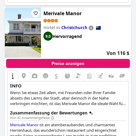
Merivale Manor
Hotel in
Christchurch
Hervorragend
9,0
Von 116 $
Preise anzeigen
$
+6
INFO
Wenn Sie etwas Zeit allein, mit Freunden oder Ihrer Familie
abseits des Lärms der Stadt, aber dennoch in der Nähe
verbringen möchten, ist das Merivale Manor die ideale Wahl für
Ihren Urlaub. Ursprünglich 1882 erbaut und 2004 renoviert, ist
Zusammenfassung der Bewertungen
jedes der drei Herrenhäuser warmherzig und modern
Von KI zusammengefasst
eingerichtet und bereit, jeden Gast zu empfangen.
Merivale Manor
ist ein atemberaubendes und charmantes
Herrenhaus, das wunderschön restauriert und eingerichtet
wurde. Seine ausgezeichnete Lage macht es zum perfekten