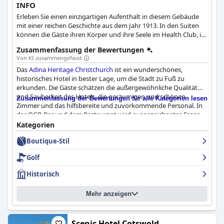
INFO
Erleben Sie einen einzigartigen Aufenthalt in diesem Gebäude
mit einer reichen Geschichte aus dem Jahr 1913. In den Suiten
können die Gäste ihren Körper und ihre Seele im Health Club, im
beheizten Hallenbad, im Spa-Pool und in der Sauna erholen,
Zusammenfassung der Bewertungen
während sie in einer Suite mit einem, zwei oder drei
Von KI zusammengefasst
Schlafzimmern übernachten.
Das
Adina Heritage Christchurch
ist ein wunderschönes,
historisches Hotel in bester Lage, um die Stadt zu Fuß zu
erkunden. Die Gäste schätzen die außergewöhnliche Qualität
und Sauberkeit des Hotels, die geräumigen und schönen
Zusammenfassung der Bewertungen für alle Kategorien lesen
Zimmer und das hilfsbereite und zuvorkommende Personal. In
der OGB-Bar und dem Restaurant wird ausgezeichnetes Essen
serviert, und der Fitnessraum und der Pool sind gut
Kategorien
ausgestattet und gepflegt. Das Hotel ist familienfreundlich und
Boutique-Stil
bietet bequeme Betten für eine erholsame Nachtruhe. Die
einzigen erwähnten Nachteile sind die Notwendigkeit, einige
Golf
Bereiche aufzufrischen, und der Aufpreis für den Parkservice.
Insgesamt ist das
Adina Heritage Christchurch
eine
Historisch
hervorragende und außergewöhnliche Wahl für diejenigen, die
einen charmanten und charaktervollen Aufenthalt in
Mehr anzeigen
Christchurch suchen.
Scenic Hotel Cotswold