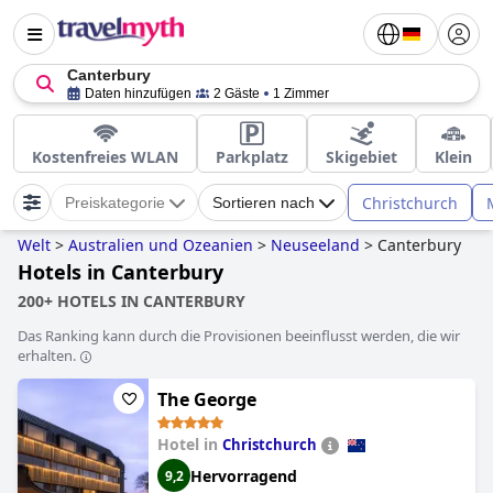
Canterbury
Daten hinzufügen
2 Gäste
1 Zimmer
Kostenfreies WLAN
Parkplatz
Skigebiet
Klein
Christchurch
Preiskategorie
Sortieren nach
Welt
>
Australien und Ozeanien
>
Neuseeland
>
Canterbury
Hotels in Canterbury
200+ HOTELS IN CANTERBURY
Das Ranking kann durch die Provisionen beeinflusst werden, die wir
erhalten.
The George
Hotel in
Christchurch
Hervorragend
9,2