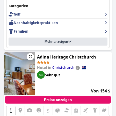
Kategorien
Golf
Nachhaltigkeitspraktiken
Familien
Mehr anzeigen
Adina Heritage Christchurch
Hotel in
Christchurch
Sehr gut
8,6
Von 154 $
Preise anzeigen
$