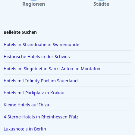
Regionen
Städte
Hotels in Norddeich
Hotels in Como
Hotels in Füssen
Beliebte Suchen
Hotels in Husum
Hotels in Strandnähe in Swinemünde
Hotels in Rosenheim
Historische Hotels in der Schweiz
Hotels in Istanbul
Hotels im Skigebiet in Sankt Anton im Montafon
Hotels in Willingen
Hotels mit Infinity-Pool im Sauerland
Hotels auf Santorin
Hotels in Ludwigsburg
Hotels mit Parkplatz in Krakau
Hotels in Bagamoyo
Kleine Hotels auf Ibiza
Hotels in Gera
4-Sterne-Hotels in Rheinhessen Pfalz
Hotels auf Zypern
Luxushotels in Berlin
Hotels in Dierhagen