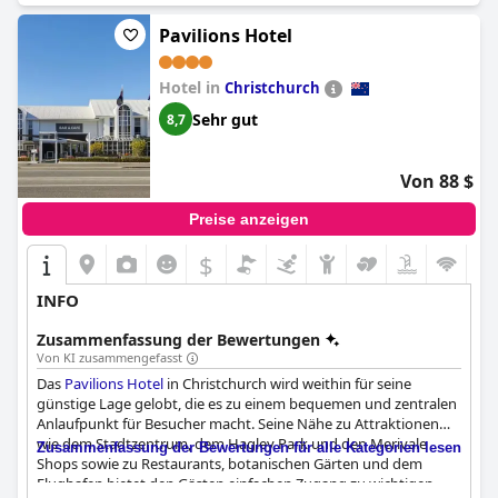
Pavilions Hotel
Hotel in
Christchurch
Sehr gut
8,7
Von 88 $
Preise anzeigen
$
INFO
Zusammenfassung der Bewertungen
Von KI zusammengefasst
Das
Pavilions Hotel
in Christchurch wird weithin für seine
günstige Lage gelobt, die es zu einem bequemen und zentralen
Anlaufpunkt für Besucher macht. Seine Nähe zu Attraktionen
wie dem Stadtzentrum, dem Hagley Park und den Merivale
Zusammenfassung der Bewertungen für alle Kategorien lesen
Shops sowie zu Restaurants, botanischen Gärten und dem
Flughafen bietet den Gästen einfachen Zugang zu wichtigen