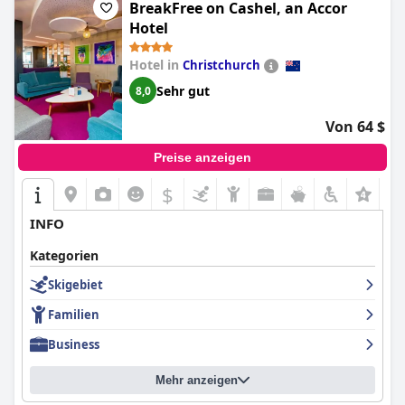
BreakFree on Cashel, an Accor
Hotel
Hotel in
Christchurch
Sehr gut
8,0
Von 64 $
Preise anzeigen
$
+4
INFO
Kategorien
Skigebiet
Familien
Business
Mehr anzeigen