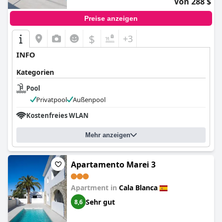
Von 288 $
Preise anzeigen
$
+3
INFO
Kategorien
Pool
Privatpool
Außenpool
Kostenfreies WLAN
Mehr anzeigen
Apartamento Marei 3
Apartment in
Cala Blanca
Sehr gut
8,6