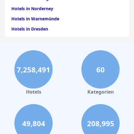
Hotels in Norderney
Hotels in Warnemünde
Hotels in Dresden
Hotels am Bodensee
Hotels in Stuttgart
Hotels in Leipzig
7,258,491
60
Hotels in Bamberg
Hotels in Nürnberg
Hotels in Büsum
Hotels
Kategorien
Hotels am Chiemsee
Hotels in Amsterdam
Hotels in Bremen
49,804
208,995
Hotels in Potsdam