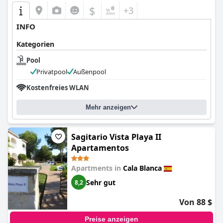
$
+3
INFO
Kategorien
Pool
Privatpool
Außenpool
Kostenfreies WLAN
Mehr anzeigen
Sagitario Vista Playa II
Apartamentos
Apartments in
Cala Blanca
Sehr gut
8,2
Von 88 $
Preise anzeigen