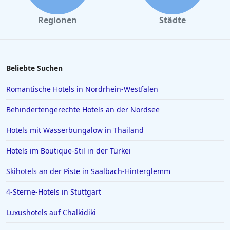
Hotels in Oberstdorf
Regionen
Städte
Hotels in Konstanz
Hotels in Heiligenhafen
Hotels in Lazise
Beliebte Suchen
Hotels in Gelsenkirchen
Romantische Hotels in Nordrhein-Westfalen
Hotels in der Türkei
Behindertengerechte Hotels an der Nordsee
Hotels auf Rhodos
Hotels mit Wasserbungalow in Thailand
Hotels in Den Haag
Hotels im Boutique-Stil in der Türkei
Hotels in Amalfi
Hotels in Meran
Skihotels an der Piste in Saalbach-Hinterglemm
Hotels in Sachsen
4-Sterne-Hotels in Stuttgart
Hotels in Aachen
Luxushotels auf Chalkidiki
Hotels in Domburg