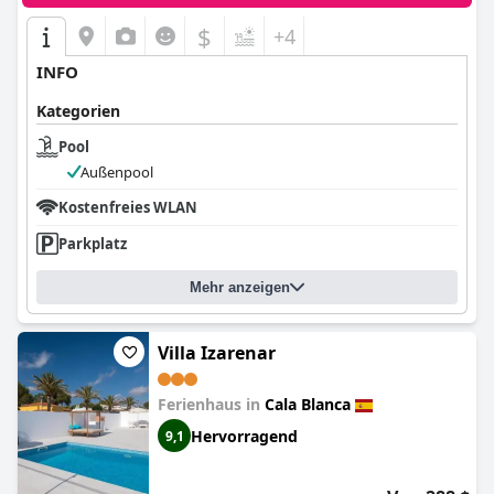
$
+4
INFO
Kategorien
Pool
Außenpool
Kostenfreies WLAN
Parkplatz
Mehr anzeigen
Villa Izarenar
Ferienhaus in
Cala Blanca
Hervorragend
9,1