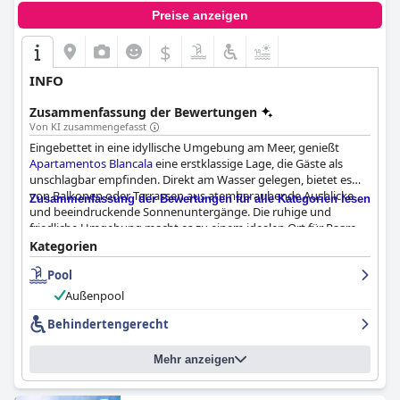
Preise anzeigen
$
INFO
Zusammenfassung der Bewertungen
Von KI zusammengefasst
Eingebettet in eine idyllische Umgebung am Meer, genießt
Apartamentos Blancala
eine erstklassige Lage, die Gäste als
unschlagbar empfinden. Direkt am Wasser gelegen, bietet es
von Balkonen oder Terrassen aus atemberaubende Ausblicke
Zusammenfassung der Bewertungen für alle Kategorien lesen
und beeindruckende Sonnenuntergänge. Die ruhige und
friedliche Umgebung macht es zu einem idealen Ort für Paare
und Familien mit einfachem Zugang zu Ciutadella,
Kategorien
bezaubernden Buchten, Supermärkten, Bars und Restaurants.
Pool
Ausgezeichnete Einrichtungen, darunter gut gepflegte Pools,
verbessern das Erlebnis zusätzlich. Die komfortablen, gut
Außenpool
ausgestatteten Apartments und das freundliche, aufmerksame
Personal tragen zu einem angenehmen Aufenthalt bei.
Behindertengerecht
Während das Frühstück gemischtes Feedback erhält, schätzen
Mehr anzeigen
viele Gäste das köstliche, hausgemachte Essen und die
Möglichkeit, mit Meerblick zu speisen. Der freundliche Service