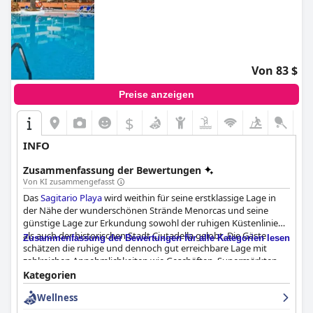
Von 83 $
Preise anzeigen
$
INFO
Zusammenfassung der Bewertungen
Von KI zusammengefasst
Das
Sagitario Playa
wird weithin für seine erstklassige Lage in
der Nähe der wunderschönen Strände Menorcas und seine
günstige Lage zur Erkundung sowohl der ruhigen Küstenlinien
als auch der historischen Stadt Ciutadella gelobt. Die Gäste
Zusammenfassung der Bewertungen für alle Kategorien lesen
schätzen die ruhige und dennoch gut erreichbare Lage mit
zahlreichen Annehmlichkeiten wie Geschäften, Supermärkten
und einer Vielzahl von gastronomischen Einrichtungen in
Kategorien
unmittelbarer Nähe. Die einfache Parksituation und die guten
Wellness
Anbindungen an den öffentlichen Nahverkehr erhöhen die
Attraktivität zusätzlich.