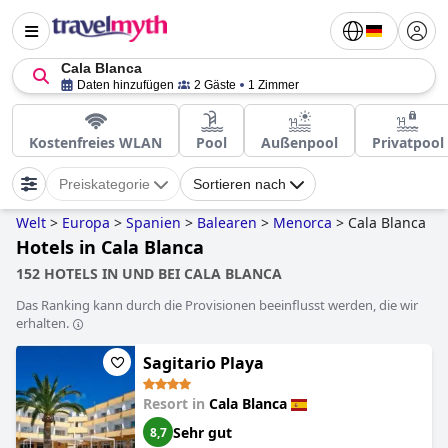
Cala Blanca
Daten hinzufügen
2 Gäste
1 Zimmer
Kostenfreies WLAN
Pool
Außenpool
Privatpool
Preiskategorie
Sortieren nach
Welt
>
Europa
>
Spanien
>
Balearen
>
Menorca
>
Cala Blanca
Hotels in Cala Blanca
152 HOTELS IN UND BEI CALA BLANCA
Das Ranking kann durch die Provisionen beeinflusst werden, die wir
erhalten.
Sagitario Playa
Resort in
Cala Blanca
Sehr gut
8,7