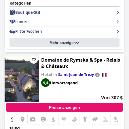
Kategorien
Boutique-Stil
Luxus
Flitterwochen
Mehr anzeigen
Domaine de Rymska & Spa - Relais
& Châteaux
Hotel in
Saint-Jean-de-Trézy
Hervorragend
9,4
Von 307 $
Preise anzeigen
$
INFO