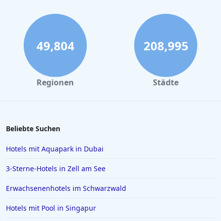
Geschäftsreisende.
Hotels am Chiemsee
Hotels in Amsterdam
Hotels in Bremen
49,804
208,995
Hotels in Potsdam
Hotels in Oberstdorf
Regionen
Städte
Hotels in Konstanz
Hotels in Heiligenhafen
Hotels in Lazise
Beliebte Suchen
Hotels in Gelsenkirchen
Hotels mit Aquapark in Dubai
Hotels in der Türkei
3-Sterne-Hotels in Zell am See
Hotels auf Rhodos
Erwachsenenhotels im Schwarzwald
Hotels in Den Haag
Hotels mit Pool in Singapur
Hotels in Amalfi