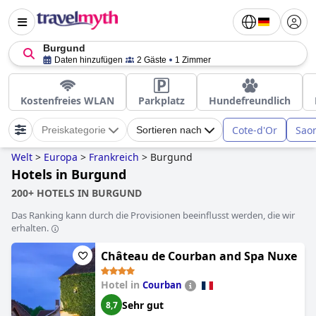
Burgund
Daten hinzufügen
2 Gäste
1 Zimmer
Kostenfreies WLAN
Parkplatz
Hundefreundlich
Cote-d'Or
Saon
Preiskategorie
Sortieren nach
Welt
>
Europa
>
Frankreich
>
Burgund
Hotels in Burgund
200+ HOTELS IN BURGUND
Das Ranking kann durch die Provisionen beeinflusst werden, die wir
erhalten.
Château de Courban and Spa Nuxe
Hotel in
Courban
Sehr gut
8,7