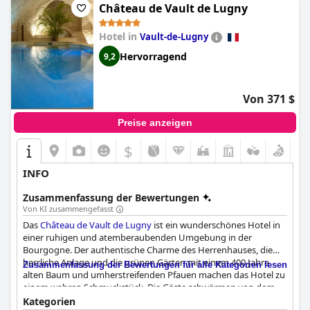
Château de Vault de Lugny
Hotel in
Vault-de-Lugny
Hervorragend
9,2
Von 371 $
Preise anzeigen
$
INFO
Zusammenfassung der Bewertungen
Von KI zusammengefasst
Das
Château de Vault de Lugny
ist ein wunderschönes Hotel in
einer ruhigen und atemberaubenden Umgebung in der
Bourgogne. Der authentische Charme des Herrenhauses, die
herrliche Anlage und die grünen Gärten mit einem 400 Jahre
Zusammenfassung der Bewertungen für alle Kategorien lesen
alten Baum und umherstreifenden Pfauen machen das Hotel zu
einem wahren Schmuckstück. Die Gäste schwärmen von dem
wunderbaren Personal, das ihnen einen außergewöhnlichen
Kategorien