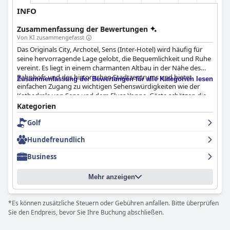
INFO
Zusammenfassung der Bewertungen
Von KI zusammengefasst
Das Originals City, Archotel, Sens (Inter-Hotel) wird häufig für
seine hervorragende Lage gelobt, die Bequemlichkeit und Ruhe
vereint. Es liegt in einem charmanten Altbau in der Nähe des
Bahnhofs und des historischen Stadtzentrums und bietet
Zusammenfassung der Bewertungen für alle Kategorien lesen
einfachen Zugang zu wichtigen Sehenswürdigkeiten wie der
Kathedrale von Sens und dem Fluss Yonne. Gäste schätzen die
Nähe zu Geschäften, Restaurants und der malerischen
Kategorien
Uferpromenade, während sie die ruhige und erholsame
Golf
Atmosphäre des Hotels genießen. Die Verfügbarkeit von
bequemen Privatparkplätzen erhöht die Attraktivität für
Hundefreundlich
Besucher zusätzlich.
Business
Das Frühstücksservice des Hotels erhält positive Bewertungen
für seine Vielfalt und Qualität. Die Gäste genießen die
Mehr anzeigen
umfangreiche Auswahl, die frischen Orangensaft, Käse,
Backwaren, Müsli, Rührei und Croissants umfasst. Trotz einiger
Anmerkungen, dass der Frühstücksbereich beengt ist und der
*Es können zusätzliche Steuern oder Gebühren anfallen. Bitte überprüfen
Preis etwas hoch ist, tragen die großzügigen und köstlichen
Sie den Endpreis, bevor Sie Ihre Buchung abschließen.
Angebote zu einem angenehmen Start in den Tag bei.