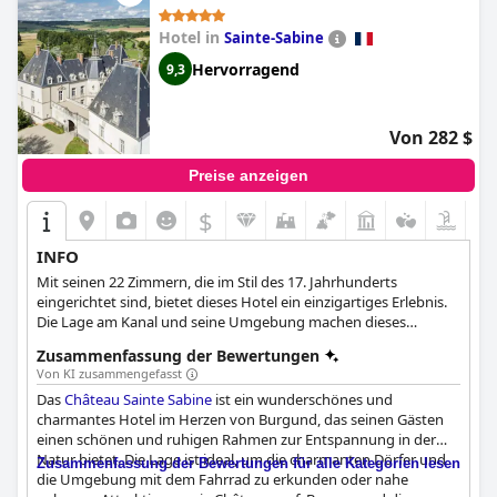
Hotel in
Sainte-Sabine
Hervorragend
9,3
Von 282 $
Preise anzeigen
$
INFO
Mit seinen 22 Zimmern, die im Stil des 17. Jahrhunderts
eingerichtet sind, bietet dieses Hotel ein einzigartiges Erlebnis.
Die Lage am Kanal und seine Umgebung machen dieses
Schlosshotel noch beeindruckender. Die Gäste können im
Zusammenfassung der Bewertungen
Hotelrestaurant einzigartige Gerichte mit lokalen Produkten
Von KI zusammengefasst
und einen herrlichen Blick auf die umliegende Natur und das
Das
Château Sainte Sabine
ist ein wunderschönes und
nahe gelegene mittelalterliche Dorf genießen.
charmantes Hotel im Herzen von Burgund, das seinen Gästen
einen schönen und ruhigen Rahmen zur Entspannung in der
Natur bietet. Die Lage ist ideal, um die charmanten Dörfer und
Zusammenfassung der Bewertungen für alle Kategorien lesen
die Umgebung mit dem Fahrrad zu erkunden oder nahe