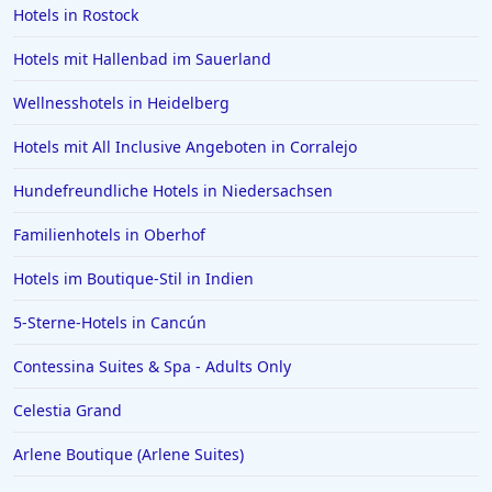
Hotels in Meran
Hotels in Rostock
Hotels in Sachsen
Hotels mit Hallenbad im Sauerland
Hotels in Aachen
Wellnesshotels in Heidelberg
Hotels in Domburg
Hotels mit All Inclusive Angeboten in Corralejo
Hotels auf Ibiza
Hundefreundliche Hotels in Niedersachsen
Hotels in Stralsund
Hotels in Warendorf
Familienhotels in Oberhof
Hotels in Paderborn
Hotels im Boutique-Stil in Indien
Hotels in Italien
5-Sterne-Hotels in Cancún
Hotels in Luzern
Contessina Suites & Spa - Adults Only
Hotels in Hohenlohe
Celestia Grand
Hotels in Sankt Anton im Montafon
Arlene Boutique (Arlene Suites)
Hotels in Miami