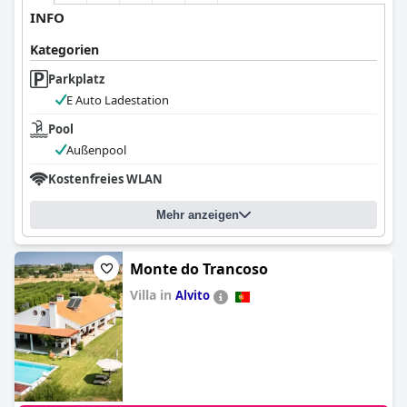
INFO
Kategorien
Parkplatz
E Auto Ladestation
Pool
Außenpool
Kostenfreies WLAN
Mehr anzeigen
Monte do Trancoso
Villa in
Alvito
0.0