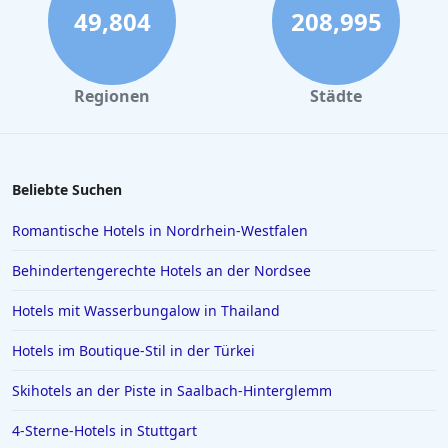
Hotels in Bremen
49,804
208,995
Hotels in Potsdam
Hotels in Oberstdorf
Regionen
Städte
Hotels in Konstanz
Hotels in Heiligenhafen
Hotels in Lazise
Beliebte Suchen
Hotels in Gelsenkirchen
Romantische Hotels in Nordrhein-Westfalen
Hotels in der Türkei
Behindertengerechte Hotels an der Nordsee
Hotels auf Rhodos
Hotels mit Wasserbungalow in Thailand
Hotels in Den Haag
Hotels im Boutique-Stil in der Türkei
Hotels in Amalfi
Hotels in Meran
Skihotels an der Piste in Saalbach-Hinterglemm
Hotels in Sachsen
4-Sterne-Hotels in Stuttgart