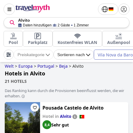
Alvito
Daten hinzufügen
2 Gäste
1 Zimmer
Pool
Parkplatz
Kostenfreies WLAN
Außenpool
Vila Nova da Baro
Preiskategorie
Sortieren nach
Welt
>
Europa
>
Portugal
>
Beja
>
Alvito
Hotels in Alvito
21 HOTELS
Das Ranking kann durch die Provisionen beeinflusst werden, die wir
erhalten.
Pousada Castelo de Alvito
Hotel in
Alvito
Sehr gut
8,4