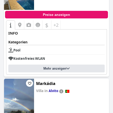
Preise anzeigen
$
+2
INFO
Kategorien
Pool
Kostenfreies WLAN
Mehr anzeigen
Markádia
Villa in
Alvito
0.0