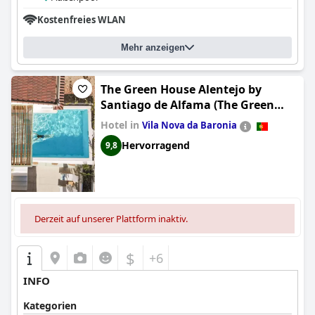
Kostenfreies WLAN
Mehr anzeigen
The Green House Alentejo by
Santiago de Alfama (The Green
House Alentejo)
Hotel in
Vila Nova da Baronia
Hervorragend
9,8
Derzeit auf unserer Plattform inaktiv.
$
+6
INFO
Kategorien