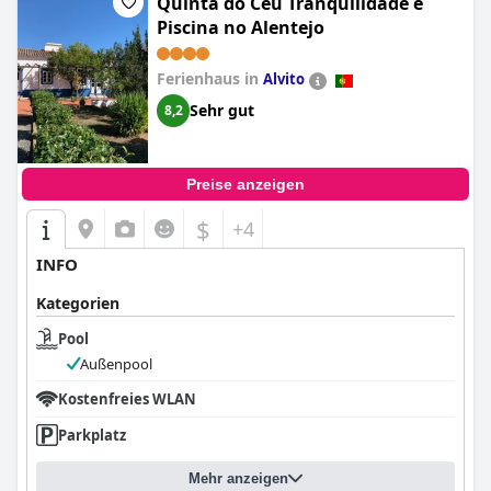
Quinta do Céu Tranquilidade e
Piscina no Alentejo
Ferienhaus in
Alvito
Sehr gut
8,2
Preise anzeigen
$
+4
INFO
Kategorien
Pool
Außenpool
Kostenfreies WLAN
Parkplatz
Mehr anzeigen