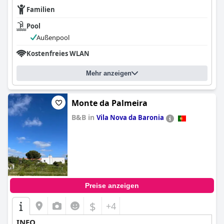
Familien
Pool
Außenpool
Kostenfreies WLAN
Mehr anzeigen
Monte da Palmeira
B&B in
Vila Nova da Baronia
0.0
Preise anzeigen
$
+4
INFO