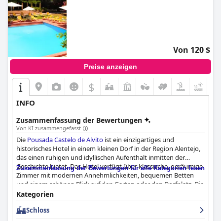
Von 120 $
Preise anzeigen
$
+7
INFO
Zusammenfassung der Bewertungen
Von KI zusammengefasst
Die
Pousada Castelo de Alvito
ist ein einzigartiges und
historisches Hotel in einem kleinen Dorf in der Region Alentejo,
das einen ruhigen und idyllischen Aufenthalt inmitten der
Geschichte bietet. Das Hotel verfügt über klassische, geräumige
Zusammenfassung der Bewertungen für alle Kategorien lesen
Zimmer mit modernen Annehmlichkeiten, bequemen Betten
und einem schönen Blick auf den Garten oder den Dorfplatz. Die
Lage des Hotels bietet ein hervorragendes und beruhigendes
Kategorien
Ambiente, perfekt für einen erholsamen Aufenthalt. Das
Schloss
Personal ist freundlich, hilfsbereit und zuvorkommend und tut
alles, um den Aufenthalt so angenehm wie möglich zu gestalten.