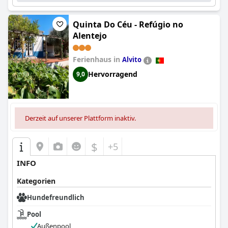
Quinta Do Céu - Refúgio no
Alentejo
Ferienhaus in
Alvito
Hervorragend
9,0
Derzeit auf unserer Plattform inaktiv.
$
+5
INFO
Kategorien
Hundefreundlich
Pool
Außenpool