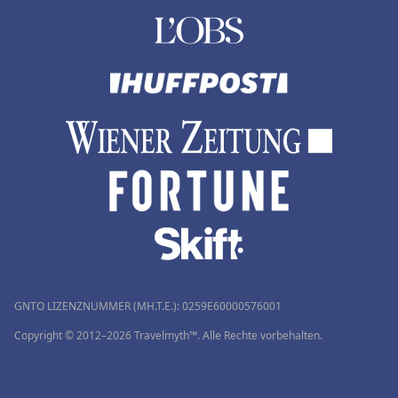
GNTO LIZENZNUMMER (MH.T.E.): 0259Ε60000576001
Copyright © 2012–2026 Travelmyth™. Alle Rechte vorbehalten.