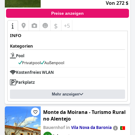
Von 272 $
Preise anzeigen
$
+5
INFO
Kategorien
Pool
Privatpool
Außenpool
Kostenfreies WLAN
Parkplatz
Mehr anzeigen
Monte da Moirana - Turismo Rural
no Alentejo
Bauernhof in
Vila Nova da Baronia