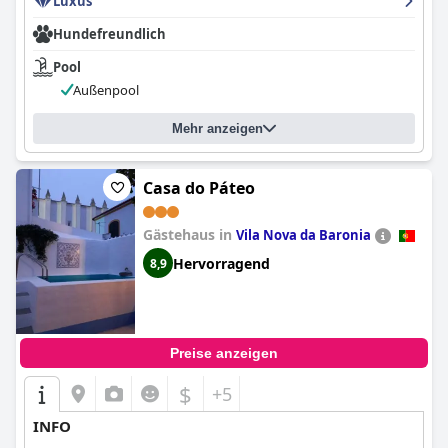
Luxus
Hundefreundlich
Pool
Außenpool
Mehr anzeigen
Casa do Páteo
Gästehaus in
Vila Nova da Baronia
Hervorragend
8,9
Preise anzeigen
$
+5
INFO