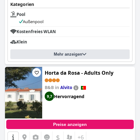
Kategorien
Pool
Außenpool
Kostenfreies WLAN
Klein
Mehr anzeigen
Horta da Rosa - Adults Only
B&B in
Alvito
Hervorragend
9,7
Preise anzeigen
$
+6