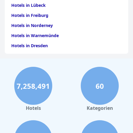
Hotels in Lübeck
Hotels in Freiburg
Hotels in Norderney
Hotels in Warnemünde
Hotels in Dresden
Hotels am Bodensee
Hotels in Stuttgart
Hotels in Leipzig
7,258,491
60
Hotels in Bamberg
Hotels in Nürnberg
Hotels in Büsum
Hotels
Kategorien
Hotels am Chiemsee
Hotels in Amsterdam