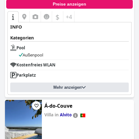
Preise anzeigen
$
+4
INFO
Kategorien
Pool
Außenpool
Kostenfreies WLAN
Parkplatz
Mehr anzeigen
Á-do-Couve
Villa in
Alvito
0.0