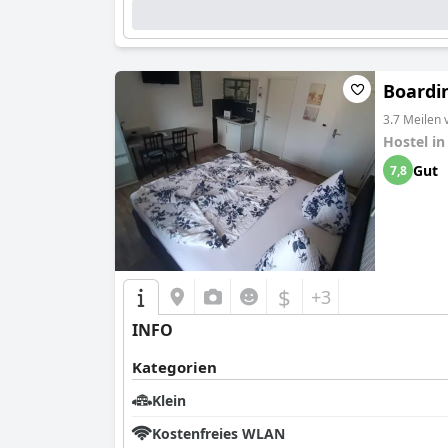
Boardi
3.7 Meilen
Hostel i
Gut
7,8
$
+3
INFO
Kategorien
Klein
Kostenfreies WLAN