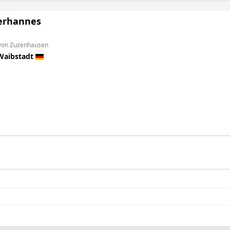
erhannes
 von Zuzenhausen
Waibstadt