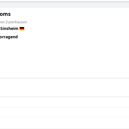
ooms
 von Zuzenhausen
n
Sinsheim
orragend