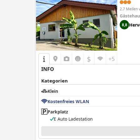
2.7 Meilen
Gästehau
Herv
8,8
$
+5
INFO
Kategorien
Klein
Kostenfreies WLAN
Parkplatz
E Auto Ladestation