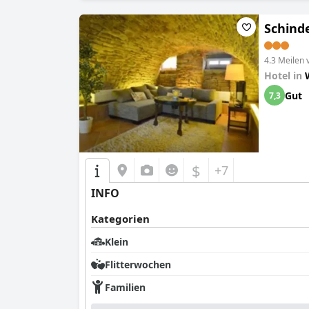
Schind
4.3 Meilen
Hotel in
Gut
7,3
$
+7
INFO
Kategorien
Klein
Flitterwochen
Familien