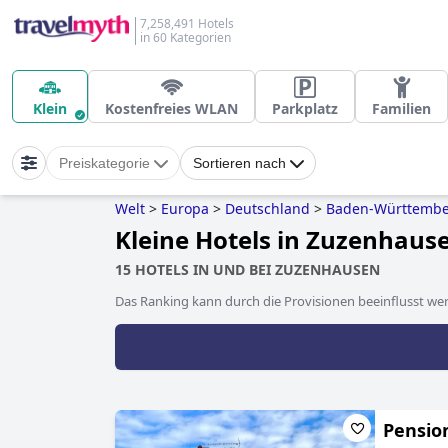
7,258,491 Hotels
in 60 Kategorien
Klein
Kostenfreies WLAN
Parkplatz
Familien
Preiskategorie
Sortieren nach
Welt
>
Europa
>
Deutschland
>
Baden-Württemb
Kleine Hotels in Zuzenhaus
15 HOTELS IN UND BEI ZUZENHAUSEN
Das Ranking kann durch die Provisionen beeinflusst werd
Pensio