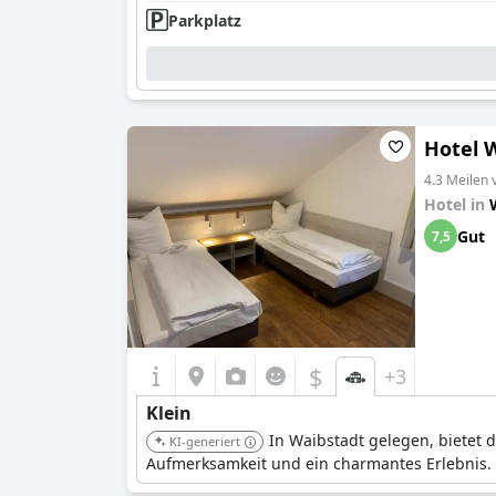
Parkplatz
Hotel 
4.3 Meilen
Hotel in
Gut
7,5
$
+3
Klein
In Waibstadt gelegen, bietet 
KI-generiert
Aufmerksamkeit und ein charmantes Erlebnis.