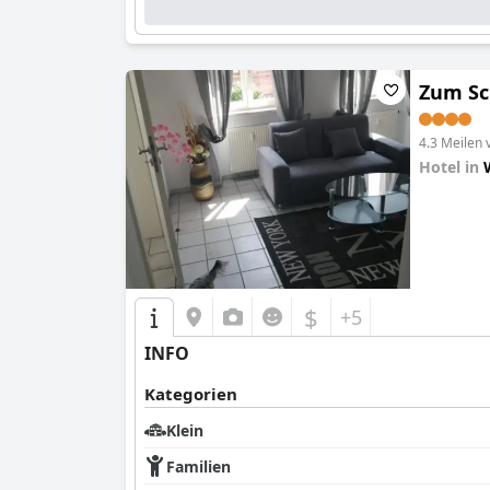
Zum Sc
4.3 Meilen
Hotel in
0.0
$
+5
INFO
Kategorien
Klein
Familien