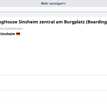
Mehr anzeigen
ngHouse Sinsheim zentral am Burgplatz (BoardingHo
 von Zuzenhausen
n
Sinsheim