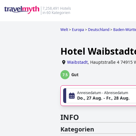
7,258,491 Hotels
in 60 Kategorien
Welt
>
Europa
>
Deutschland
>
Baden-Württ
Hotel Waibstadt
Waibstadt
,
Hauptstraße 4 74915 
Gut
7.5
Anreisedatum - Abreisedatum
Do., 27 Aug. - Fr., 28 Aug.
INFO
Kategorien