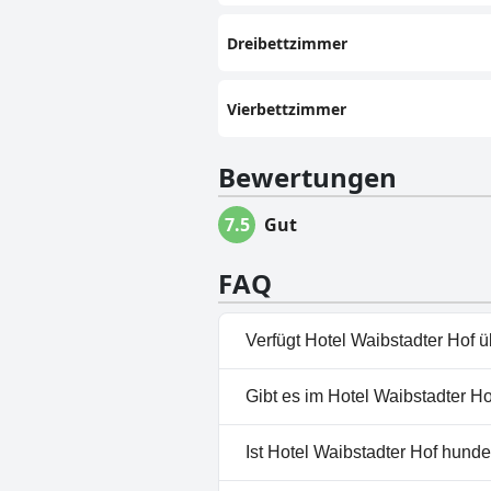
Dreibettzimmer
Vierbettzimmer
Bewertungen
7.5
Gut
FAQ
Verfügt Hotel Waibstadter Hof 
Nein, Hotel Waibstadter Hof h
Gibt es im Hotel Waibstadter H
Nein, ein Spa ist im Hotel Wai
Ist Hotel Waibstadter Hof hunde