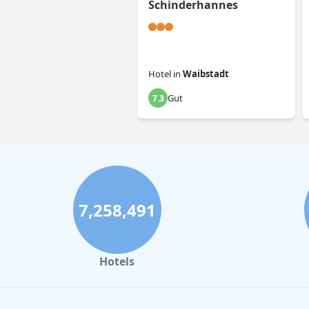
Schinderhannes
Hotel
in
Waibstadt
Gut
7.3
7,258,491
Hotels