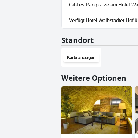
Nein, Hotel Waibstadter Hof e
Gibt es Parkplätze am Hotel Wa
Nein, im Hotel Waibstadter Ho
Verfügt Hotel Waibstadter Hof 
Nein, Hotel Waibstadter Hof h
Standort
Karte anzeigen
Weitere Optionen