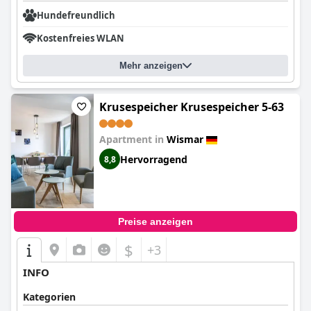
Hundefreundlich
Kostenfreies WLAN
Mehr anzeigen
Krusespeicher Krusespeicher 5-63
Apartment in
Wismar
Hervorragend
8,8
Preise anzeigen
$
+3
INFO
Kategorien