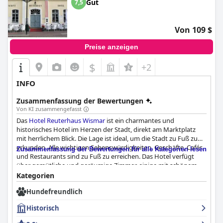
Gut
7,5
Von 109 $
Preise anzeigen
$
+2
INFO
Zusammenfassung der Bewertungen
Von KI zusammengefasst
Das
Hotel Reuterhaus Wismar
ist ein charmantes und
historisches Hotel im Herzen der Stadt, direkt am Marktplatz
mit herrlichem Blick. Die Lage ist ideal, um die Stadt zu Fuß zu
erkunden. Alle wichtigen Sehenswürdigkeiten, Geschäfte, Cafés
Zusammenfassung der Bewertungen für alle Kategorien lesen
und Restaurants sind zu Fuß zu erreichen. Das Hotel verfügt
über gemütliche und geräumige Zimmer, einige mit schönem
Blick auf den Marktplatz. Obwohl das Hotel alt ist und keinen
Kategorien
Aufzug hat, finden die Gäste es charmant und komfortabel. Das
Hundefreundlich
hoteleigene Restaurant bietet köstliche lokale Spezialitäten und
eine bemerkenswerte Weinkollektion. Das Frühstück wurde
Historisch
unterschiedlich bewertet, aber viele Gäste lobten das gute und
reichhaltige Frühstück mit frischen Eiern und einer guten