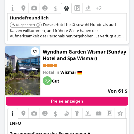
$
+2
Hundefreundlich
Dieses Hotel heißt sowohl Hunde als auch
KI-generiert
Katzen willkommen, und frühere Gäste haben die
Aufmerksamkeit des Personals hervorgehoben. Es verfügt auch
über ein Spa, das nach einem Tag mit dem Hundespaziergang
eine entspannende Annehmlichkeit sein kann.
Wyndham Garden Wismar (Sunday
Hotel and Spa Wismar)
Hotel in
Wismar
Gut
7,2
Von 61 $
Preise anzeigen
$
+1
INFO
Zusammenfassung der Bewertungen