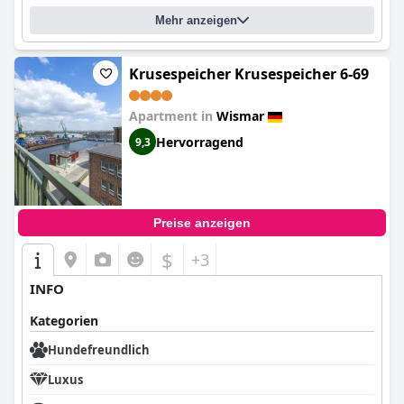
Mehr anzeigen
Krusespeicher Krusespeicher 6-69
Apartment in
Wismar
Hervorragend
9,3
Preise anzeigen
$
+3
INFO
Kategorien
Hundefreundlich
Luxus