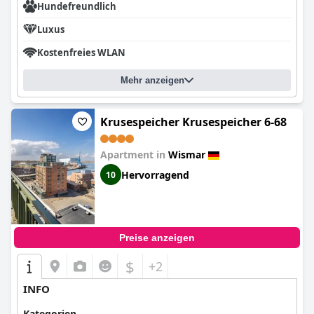
Hundefreundlich
Luxus
Kostenfreies WLAN
Mehr anzeigen
Krusespeicher Krusespeicher 6-68
Apartment in
Wismar
Hervorragend
10
Preise anzeigen
$
+2
INFO
Kategorien