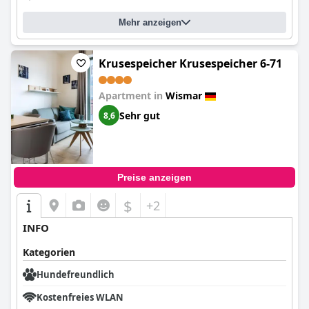
Mehr anzeigen
Krusespeicher Krusespeicher 6-71
Apartment in
Wismar
Sehr gut
8,6
Preise anzeigen
$
+2
INFO
Kategorien
Hundefreundlich
Kostenfreies WLAN