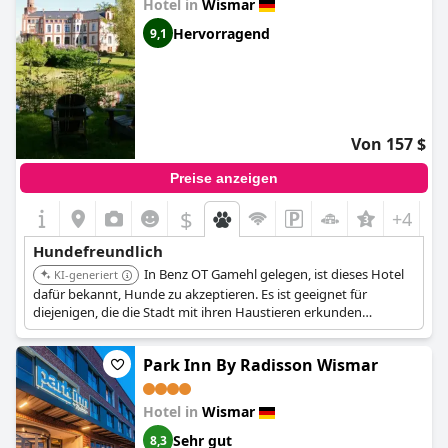
Hotel in
Wismar
Hervorragend
9,1
Von 157 $
Preise anzeigen
$
+4
Hundefreundlich
In Benz OT Gamehl gelegen, ist dieses Hotel
KI-generiert
dafür bekannt, Hunde zu akzeptieren. Es ist geeignet für
diejenigen, die die Stadt mit ihren Haustieren erkunden
möchten.
Park Inn By Radisson Wismar
Hotel in
Wismar
Sehr gut
8,3