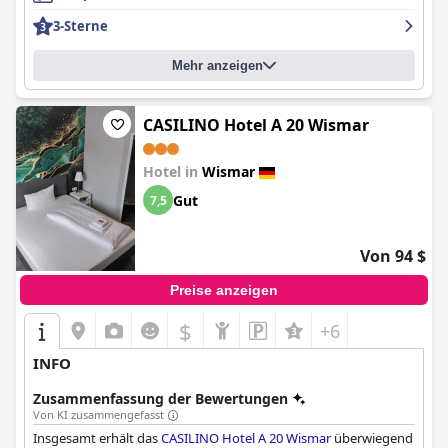
saubere Einrichtungen mit einer ruhigen Atmosphäre für eine
3-Sterne
gute Nachtruhe. Das Hotel bietet mehrere Parkmöglichkeiten,
wobei viele Gäste das kostenlose und bequeme Parken zu
Mehr anzeigen
schätzen wussten. Insgesamt ist das
Restaurant & Hotel Wismar
ein großartiger Ort, um zu übernachten und stilvoll zu speisen,
wenn man einen kleinen Ausflug macht.
CASILINO Hotel A 20 Wismar
Hotel in
Wismar
Gut
7,5
Von 94 $
Preise anzeigen
$
+6
INFO
Zusammenfassung der Bewertungen
Von KI zusammengefasst
Insgesamt erhält das
CASILINO Hotel A 20 Wismar
überwiegend