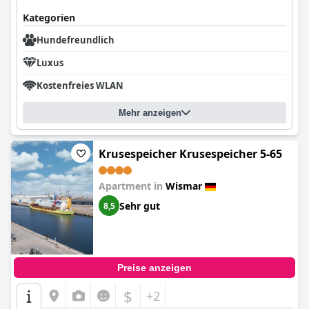
Kategorien
Hundefreundlich
Luxus
Kostenfreies WLAN
Mehr anzeigen
Krusespeicher Krusespeicher 5-65
Apartment in
Wismar
Sehr gut
8,5
Preise anzeigen
$
+2