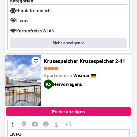
Kategorien
Hundefreundlich
Luxus
Kostenfreies WLAN
Mehr anzeigen
Krusespeicher Krusespeicher 2-41
Apartment in
Wismar
Hervorragend
9,5
Preise anzeigen
$
+3
INFO