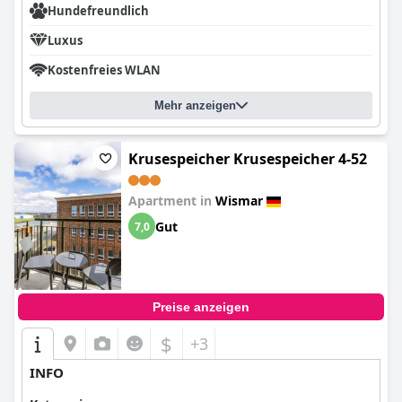
Hundefreundlich
Luxus
Kostenfreies WLAN
Mehr anzeigen
Krusespeicher Krusespeicher 4-52
Apartment in
Wismar
Gut
7,0
Preise anzeigen
$
+3
INFO