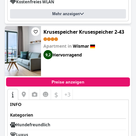
Kostenfreies WLAN
Mehr anzeigen
Krusespeicher Krusespeicher 2-43
Apartment in
Wismar
Hervorragend
9,2
Preise anzeigen
$
+3
INFO
Kategorien
Hundefreundlich
Luxus