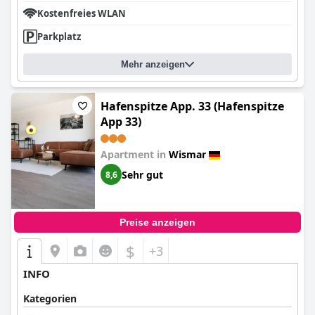
Kostenfreies WLAN
Parkplatz
Mehr anzeigen
Hafenspitze App. 33 (Hafenspitze
App 33)
Apartment in
Wismar
Sehr gut
8,6
Preise anzeigen
$
+3
INFO
Kategorien