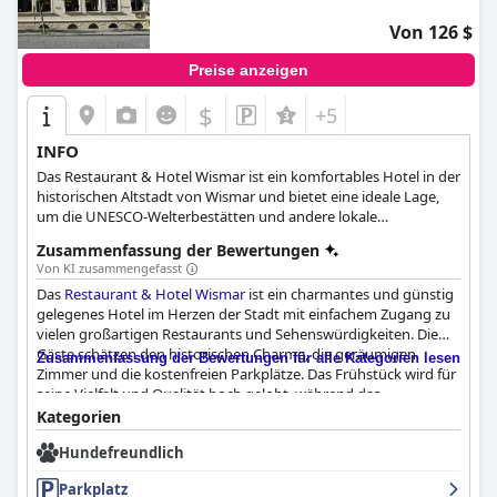
Von 126 $
Preise anzeigen
$
+5
INFO
Das Restaurant & Hotel Wismar ist ein komfortables Hotel in der
historischen Altstadt von Wismar und bietet eine ideale Lage,
um die UNESCO-Welterbestätten und andere lokale
Attraktionen zu erkunden. Die 15 komfortablen Zimmer sind mit
Zusammenfassung der Bewertungen
modernen Annehmlichkeiten ausgestattet und bieten den
Von KI zusammengefasst
Gästen einen erholsamen Aufenthalt. Das hoteleigene
Das
Restaurant & Hotel Wismar
ist ein charmantes und günstig
Restaurant bietet eine Vielzahl von Fischgerichten und
gelegenes Hotel im Herzen der Stadt mit einfachem Zugang zu
regionalen Produkten, die durch Tagesgerichte mit saisonalen
vielen großartigen Restaurants und Sehenswürdigkeiten. Die
Produkten ergänzt werden. Das Hotel bietet außerdem zwei
Gäste schätzen den historischen Charme, die geräumigen
geräumige Zimmer, die mit dem Aufzug barrierefrei zugänglich
Zusammenfassung der Bewertungen für alle Kategorien lesen
Zimmer und die kostenfreien Parkplätze. Das Frühstück wird für
sind, und Gästeparkplätze direkt am Haus für diejenigen, die mit
seine Vielfalt und Qualität hoch gelobt, während das
dem Auto anreisen.
Abendessen als köstlich und aus der Region stammend
Kategorien
beschrieben wird. Das Personal ist durchweg freundlich und
Hundefreundlich
zuvorkommend und schafft eine familiäre Atmosphäre. Einige
Gäste bemängelten zwar die Sauberkeit und den Komfort der
Parkplatz
Betten, doch insgesamt bietet das Hotel komfortable und