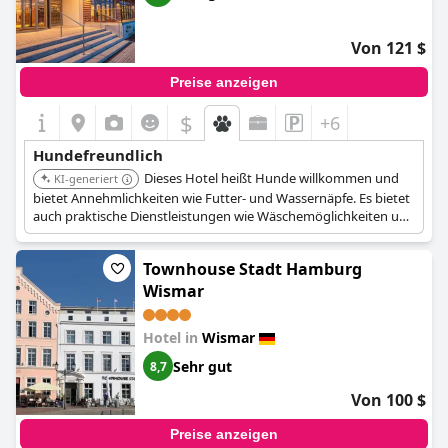
Von 121 $
Preise anzeigen
$
+6
Hundefreundlich
Dieses Hotel heißt Hunde willkommen und
KI-generiert
bietet Annehmlichkeiten wie Futter- und Wassernäpfe. Es bietet
auch praktische Dienstleistungen wie Wäschemöglichkeiten und
Fahrradverleih, nützlich für die Erkundung Wismars mit Ihrem
Hund.
Townhouse Stadt Hamburg
Wismar
Hotel in
Wismar
Sehr gut
8,7
Von 100 $
Preise anzeigen