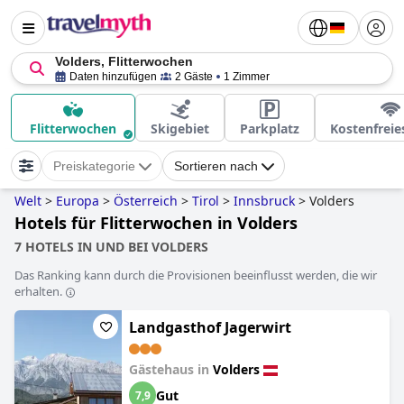
Volders, Flitterwochen
Daten hinzufügen
2 Gäste
1 Zimmer
Flitterwochen
Skigebiet
Parkplatz
Kostenfrei
Preiskategorie
Sortieren nach
Welt
>
Europa
>
Österreich
>
Tirol
>
Innsbruck
>
Volders
Hotels für Flitterwochen in Volders
7 HOTELS IN UND BEI VOLDERS
Das Ranking kann durch die Provisionen beeinflusst werden, die wir
erhalten.
Landgasthof Jagerwirt
Gästehaus in
Volders
Gut
7,9