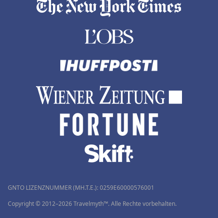
GNTO LIZENZNUMMER (MH.T.E.): 0259Ε60000576001
Copyright © 2012–2026 Travelmyth™. Alle Rechte vorbehalten.