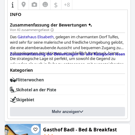
$
+8
INFO
Zusammenfassung der Bewertungen
Von KI zusammengefasst
Das
Gästehaus Elisabeth
, gelegen im charmanten Dorf Tulfes,
wird sehr für seine malerische und friedliche Umgebung gelobt,
die eine atemberaubende Aussicht und bequemen Zugang zu
nahegelegenen Attraktionen, einschließlich Innsbruck, bietet.
Zusammenfassung der Bewertungen für alle Kategorien lesen
Die strategische Lage ist perfekt, um sowohl die Gegend zu
erkunden als auch in Ruhe zu entspannen, mit ausgezeichneter
Autobahnanbindung und einer Bushaltestelle, die eine
Kategorien
kostenlose Fahrt nach Innsbruck innerhalb von 30 Minuten
Flitterwochen
ermöglicht. Das Dorf selbst bietet großartige
Wandermöglichkeiten, und das Gästehaus bietet ausreichend
Skihotel an der Piste
Parkplätze und moderne Annehmlichkeiten.
Skigebiet
Das Frühstück im
Gästehaus Elisabeth
wird durchweg für seine
Qualität, Vielfalt und Fülle gelobt. Die Gäste genießen eine große
Mehr anzeigen
Auswahl an süßen und herzhaften Speisen mit der Möglichkeit,
frisch zubereitete Eier zu bestellen. Das Frühstücksbuffet ist
reichhaltig mit frischen Produkten bestückt, und trotz einiger
kleiner Beschwerden über den Kaffee wird das Gesamterlebnis
Gasthof Badl - Bed & Breakfast
als außergewöhnlich beschrieben, was durch das freundliche