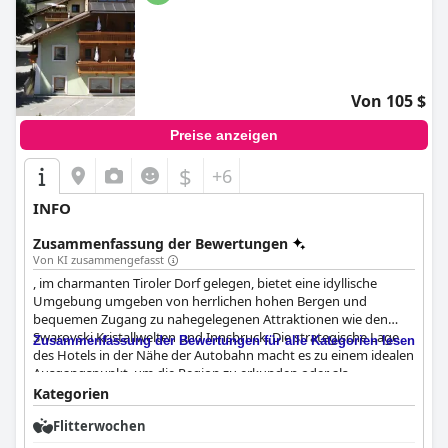
Von 105 $
Preise anzeigen
$
+6
INFO
Zusammenfassung der Bewertungen
Von KI zusammengefasst
, im charmanten Tiroler Dorf gelegen, bietet eine idyllische
Umgebung umgeben von herrlichen hohen Bergen und
bequemen Zugang zu nahegelegenen Attraktionen wie den
Swarovski Kristallwelten und Innsbruck. Die strategische Lage
Zusammenfassung der Bewertungen für alle Kategorien lesen
des Hotels in der Nähe der Autobahn macht es zu einem idealen
Ausgangspunkt, um die Region zu erkunden oder als
Zwischenstopp auf dem Weg zu anderen Reisezielen. Obwohl es
Kategorien
an einer Hauptstraße liegt, bieten die ruhigen Zimmer,
Flitterwochen
besonders diejenigen mit Balkon auf der Rückseite, einen
ruhigen Rückzugsort.