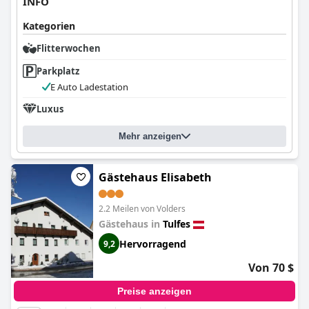
INFO
Matratzenqualität und -festigkeit feststellten.
Kategorien
Insgesamt wird für seine Kombination aus malerischer Lage,
Flitterwochen
außergewöhnlichem Personal, herzhafter traditioneller Küche
und sauberen, komfortablen Unterkünften geschätzt, was es zu
Parkplatz
einer beliebten Wahl für Reisende in der Tiroler Region macht.
E Auto Ladestation
Luxus
Mehr anzeigen
Gästehaus Elisabeth
2.2 Meilen von Volders
Gästehaus in
Tulfes
Hervorragend
9,2
Von 70 $
Preise anzeigen