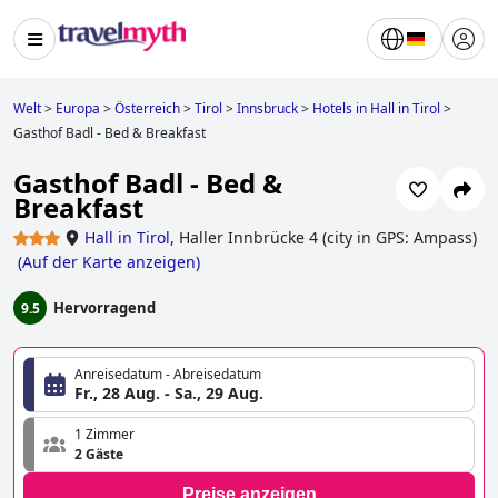
Welt
>
Europa
>
Österreich
>
Tirol
>
Innsbruck
>
Hotels in Hall in Tirol
>
Gasthof Badl - Bed & Breakfast
Gasthof Badl - Bed &
Breakfast
Hall in Tirol
,
Haller Innbrücke 4 (city in GPS: Ampass)
(
Auf der Karte anzeigen
)
Hervorragend
9.5
Anreisedatum - Abreisedatum
Fr., 28 Aug. - Sa., 29 Aug.
1 Zimmer
2 Gäste
Preise anzeigen