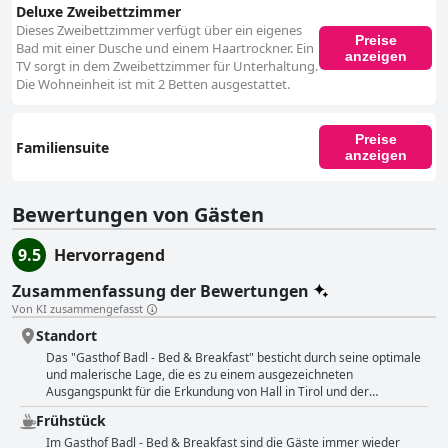
Deluxe Zweibettzimmer
Dieses Zweibettzimmer verfügt über ein eigenes
Preise
Bad mit einer Dusche und einem Haartrockner. Ein
anzeigen
TV sorgt in dem Zweibettzimmer für Unterhaltung.
Die Wohneinheit ist mit 2 Betten ausgestattet.
Preise
Familiensuite
anzeigen
Bewertungen von Gästen
9.5
Hervorragend
Zusammenfassung der Bewertungen
Von KI zusammengefasst
Standort
Das "Gasthof Badl - Bed & Breakfast" besticht durch seine optimale
und malerische Lage, die es zu einem ausgezeichneten
Ausgangspunkt für die Erkundung von Hall in Tirol und der
nahegelegenen Umgebung, einschließlich Innsbruck, macht. Direkt
Frühstück
am Inn gelegen und von einer atemberaubenden Bergkulisse
umgeben, bietet das Hotel sowohl Bequemlichkeit als auch Ruhe.
Im Gasthof Badl - Bed & Breakfast sind die Gäste immer wieder