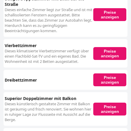
Wahl für Familien und bietet geräumige Unterkünfte und eine einladende
Straße
Atmosphäre, die durch zwei charmante Bernhardinerhunde noch
Dieses einfache Zimmer liegt zur Straße und ist mit
Preise
verstärkt wird. Die familiäre Umgebung sorgt dafür, dass sich sowohl
schallisolierten Fenstern ausgestattet. Bitte
anzeigen
Eltern als auch Kinder wirklich umsorgt fühlen, wobei die
beachten Sie, dass das Zimmer zur Autobahn liegt.
Gemeinschaftsbereiche Räume zur Entspannung und zum Knüpfen von
Hierdurch kann es zu geringfügigen
Kontakten bieten. Die Betten werden für ihren Komfort gelobt, wobei die
Beeinträchtigungen kommen.
meisten Gäste erholsame Nächte auf gut gepflegten Matratzen und
kuscheligen Kissen verbringen. Obwohl einige die Betten als etwas härter
Vierbettzimmer
empfanden, ist der allgemeine Konsens, dass sie komfortabel und
entspannend sind. Das Hotel bietet ein ausgezeichnetes Preis-Leistungs-
Dieses klimatisierte Vierbettzimmer verfügt über
Preise
Verhältnis und entspricht den Erwartungen an ein Drei-Sterne-Haus, was
anzeigen
einen Flachbild-Sat-TV und ein eigenes Bad. Die
es zu einer fantastischen Wahl für Familien und Reisende macht, die
Wohneinheit ist mit 2 Betten ausgestattet.
einen komfortablen und gastfreundlichen Aufenthalt suchen. Seine
günstige Lage, kombiniert mit einer ruhigen, malerischen Umgebung und
einem starken Fokus auf Barrierefreiheit, sorgt dafür, dass alle Gäste ein
Preise
Dreibettzimmer
unvergessliches und angenehmes Erlebnis im Gasthof Badl - Bed &
anzeigen
Breakfast haben.
Superior Doppelzimmer mit Balkon
Dieses künstlerisch gestaltete Zimmer mit Balkon
Preise
ist geräumig und frisch renoviert. Sie wohnen hier
anzeigen
in ruhiger Lage zur Flussseite mit Aussicht auf die
Berge.