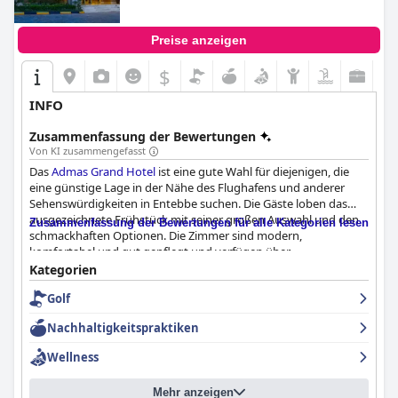
Preise anzeigen
$
INFO
Zusammenfassung der Bewertungen
Von KI zusammengefasst
Das
Admas Grand Hotel
ist eine gute Wahl für diejenigen, die
eine günstige Lage in der Nähe des Flughafens und anderer
Sehenswürdigkeiten in Entebbe suchen. Die Gäste loben das
ausgezeichnete Frühstück mit seiner großen Auswahl und den
Zusammenfassung der Bewertungen für alle Kategorien lesen
schmackhaften Optionen. Die Zimmer sind modern,
komfortabel und gut gepflegt und verfügen über
Annehmlichkeiten wie Fernseher, Haartrockner und
Kategorien
Kaffee-/Teekocher. Das Hotel ist auch für seine
Golf
außergewöhnliche Sauberkeit mit makellosen Badezimmern
und frischer Bettwäsche bekannt. Das Personal ist freundlich,
Nachhaltigkeitspraktiken
hilfsbereit und professionell, wobei der General Manager, Sam,
für seine zuvorkommende und gastfreundliche Art besonders
Wellness
hervorzuheben ist. Die Betten sind unglaublich bequem und
sorgen dafür, dass die Gäste erfrischt und verjüngt aufwachen.
Mehr anzeigen
Insgesamt bietet das
Admas Grand Hotel
ein hervorragendes