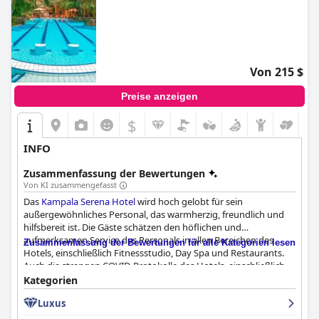
Von 215 $
Preise anzeigen
$
INFO
Zusammenfassung der Bewertungen
Von KI zusammengefasst
Das
Kampala Serena Hotel
wird hoch gelobt für sein
außergewöhnliches Personal, das warmherzig, freundlich und
hilfsbereit ist. Die Gäste schätzen den höflichen und
aufmerksamen Service des Personals in allen Bereichen des
Zusammenfassung der Bewertungen für alle Kategorien lesen
Hotels, einschließlich Fitnessstudio, Day Spa und Restaurants.
Auch die strengen COVID-Protokolle des Hotels, einschließlich
der hauseigenen PCR-Tests, sind beeindruckend. Zwar kam es
Kategorien
vereinzelt zu Verzögerungen beim Ein- und Auschecken, doch
Luxus
im Großen und Ganzen ist das Personal einladend, fürsorglich
und gastfreundlich. Einige Gäste merkten an, dass das Personal