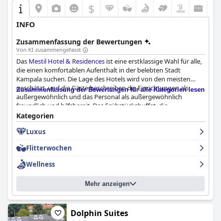
$
INFO
Zusammenfassung der Bewertungen
Von KI zusammengefasst
Das
Mestil Hotel & Residences
ist eine erstklassige Wahl für alle,
die einen komfortablen Aufenthalt in der belebten Stadt
Kampala suchen. Die Lage des Hotels wird von den meisten
geschätzt, und die Gäste beschreiben die Einrichtungen als
Zusammenfassung der Bewertungen für alle Kategorien lesen
außergewöhnlich und das Personal als außergewöhnlich
freundlich und hilfsbereit. Das Frühstücksbuffet, die
Mittagsangebote und der Sonntagsbrunch werden sehr gelobt,
Kategorien
während die Größe, Sauberkeit und Ausstattung der Zimmer
Luxus
beeindruckend sind. Das Spa wird zur Entspannung und
Verjüngung empfohlen, und die Innen- und Außenpools bieten
Flitterwochen
eine atemberaubende Aussicht. Einige Gäste hatten kleinere
Probleme mit dem Frühstücksangebot des Zimmerservice und
Wellness
der Poolbar, doch insgesamt gilt das Hotel als ein wunderbarer
und fantastischer Ort für einen Aufenthalt.
Mehr anzeigen
Dolphin Suites