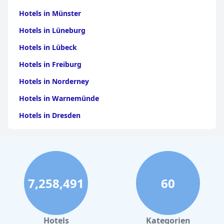
Yumbe
Hotels in Münster
Hotels in Lüneburg
Hotels in Lübeck
Hotels in Freiburg
Hotels in Norderney
Hotels in Warnemünde
Hotels in Dresden
Hotels am Bodensee
Hotels in Stuttgart
Hotels in Leipzig
7,258,491
60
Hotels in Bamberg
Hotels in Nürnberg
Hotels in Büsum
Hotels
Kategorien