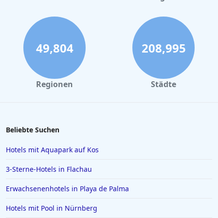
Hotels in Hannover
Hotels im Bayerischen Wald
Hotels in Wismar
49,804
208,995
Hotels in Langeoog
Hotels in Ulm
Regionen
Städte
Hotels in Norddeich
Hotels in Como
Hotels in Füssen
Beliebte Suchen
Hotels in Husum
Hotels mit Aquapark auf Kos
Hotels in Rosenheim
3-Sterne-Hotels in Flachau
Hotels in Istanbul
Erwachsenenhotels in Playa de Palma
Hotels in Willingen
Hotels mit Pool in Nürnberg
Hotels auf Santorin