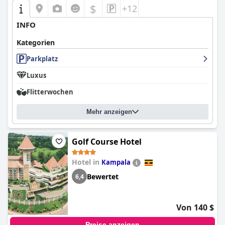
$
+12
INFO
Kategorien
Parkplatz
Luxus
Flitterwochen
Mehr anzeigen
Golf Course Hotel
Hotel in
Kampala
Bewertet
6,4
Von 140 $
Preise anzeigen