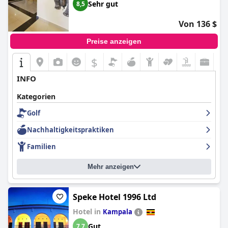
Sehr gut
8,5
Von 136 $
Preise anzeigen
$
INFO
Kategorien
Golf
Nachhaltigkeitspraktiken
Familien
Mehr anzeigen
Speke Hotel 1996 Ltd
Hotel in
Kampala
Gut
7,7