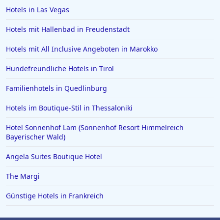
Hotels in Ludwigsburg
Hotels in Las Vegas
Hotels in Bagamoyo
Hotels mit Hallenbad in Freudenstadt
Hotels in Gera
Hotels mit All Inclusive Angeboten in Marokko
Hotels auf Zypern
Hundefreundliche Hotels in Tirol
Hotels in Dierhagen
Familienhotels in Quedlinburg
Hotels in Oslo
Hotels in Schleswig Holstein
Hotels im Boutique-Stil in Thessaloniki
Hotels in Lenggries
Hotel Sonnenhof Lam (Sonnenhof Resort Himmelreich
Bayerischer Wald)
Angela Suites Boutique Hotel
The Margi
Günstige Hotels in Frankreich