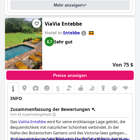
Mehr anzeigen
ViaVia Entebbe
Hotel in
Entebbe
Sehr gut
8,7
Von 75 $
Preise anzeigen
$
INFO
Zusammenfassung der Bewertungen
Von KI zusammengefasst
Das
ViaVia Entebbe
wird für seine erstklassige Lage gelobt, die
Bequemlichkeit mit natürlicher Schönheit verbindet. In der
Nähe des Botanischen Gartens und des Victoria-Sees gelegen
und nur eine kurze Autofahrt vom Flughafen entfernt, bietet es
Zusammenfassung der Bewertungen für alle Kategorien lesen