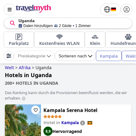
Uganda
Daten hinzufügen
2 Gäste
1 Zimmer
Parkplatz
Kostenfreies WLAN
Klein
Hundefreun
Kampala
Waki
Preiskategorie
Sortieren nach
Welt
>
Afrika
>
Uganda
Hotels in Uganda
200+ HOTELS IN UGANDA
Das Ranking kann durch die Provisionen beeinflusst werden, die wir
erhalten.
Kampala Serena Hotel
Hotel in
Kampala
Hervorragend
8,9