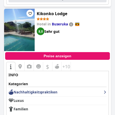
Preis-Leistungs-Verhältnis und einen angenehmen und
zufriedenstellenden Aufenthalt.
Kikonko Lodge
Hotel in
Buseruka
Sehr gut
8,0
Preise anzeigen
$
+10
INFO
Kategorien
Nachhaltigkeitspraktiken
Luxus
Familien