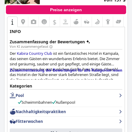
Preise anzeigen
$
INFO
Zusammenfassung der Bewertungen
Von KI zusammengefasst
Der
Kabira Country Club
ist ein fantastisches Hotel in Kampala,
das seinen Gästen ein wunderbares Erlebnis bietet. Die Zimmer
sind geräumig, sauber und gut gepflegt, und einige Gäste
schwärmen von der erstaunlichen Größe ihrer Suiten. Obwohl
Zusammenfassung der Bewertungen für alle Kategorien lesen
das Hotel in der Nähe einer stark befahrenen Straße liegt, sind
die Zimmer gut schallisoliert, so dass ein ruhiger Aufenthalt
gewährleistet ist. Das Personal ist freundlich, professionell und
Kategorien
bemüht, einen erstklassigen Kundenservice zu bieten, wobei der
Pool
Manager der Rezeption besonders gelobt wird. Der Pool ist ein
absolutes Muss, und die Gäste schwärmen von der herrlichen
Schwimmbahnen
Außenpool
Umgebung und den gut gepflegten Einrichtungen. Insgesamt
ist der
Nachhaltigkeitspraktiken
Kabira Country Club
eine gute Wahl für alle, die ein
freundliches und zuvorkommendes Hotel mit einem Hauch von
Flitterwochen
Luxus suchen.