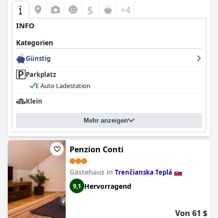
$
+4
INFO
Kategorien
Günstig
Parkplatz
E Auto Ladestation
Klein
Mehr anzeigen
Penzion Conti
Gästehaus in
Trenčianska Teplá
Hervorragend
9,1
Von 61 $