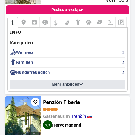
Preise anzeigen
$
INFO
Kategorien
Wellness
Familien
Hundefreundlich
Mehr anzeigen
Penzión Tiberia
Gästehaus in
Trenčín
Hervorragend
9,5