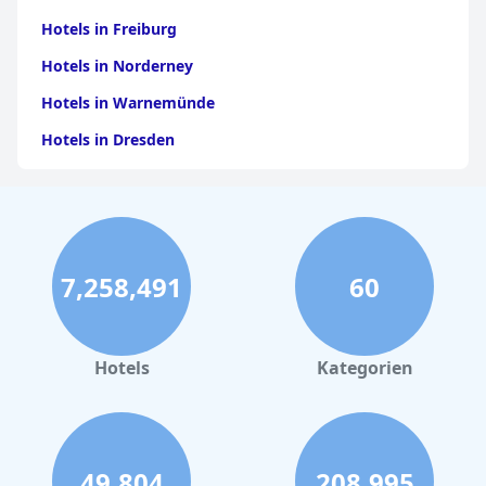
Hotels in Freiburg
Hotels in Norderney
Hotels in Warnemünde
Hotels in Dresden
Hotels am Bodensee
Hotels in Stuttgart
Hotels in Leipzig
7,258,491
60
Hotels in Bamberg
Hotels in Nürnberg
Hotels in Büsum
Hotels
Kategorien
Hotels in Garmisch-Partenkirchen
Hotels in Tannheim
Hotels in Bozen
49,804
208,995