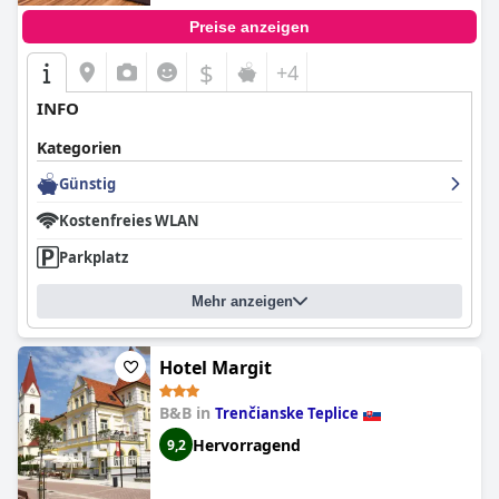
Preise anzeigen
$
+4
INFO
Kategorien
Günstig
Kostenfreies WLAN
Parkplatz
Mehr anzeigen
Hotel Margit
B&B in
Trenčianske Teplice
Hervorragend
9,2