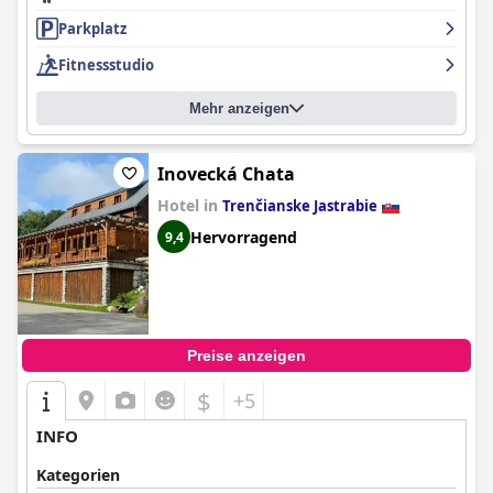
Bereitschaft, auf die Bedürfnisse der Gäste einzugehen,
Parkplatz
hervorgehoben. Dieser kooperative und aufmerksame Service
trägt wesentlich zum positiven Gesamterlebnis im Hotel bei.
Fitnessstudio
Zusammenfassend lässt sich sagen, dass das Garni Hotel
S.O.G.*** eine erstklassige Lage, saubere und komfortable
Mehr anzeigen
Zimmer und einen außergewöhnlichen Personalservice bietet,
was es zu einer soliden Wahl für Besucher von Trenčín macht.
Inovecká Chata
Hotel in
Trenčianske Jastrabie
Hervorragend
9,4
Preise anzeigen
$
+5
INFO
Kategorien