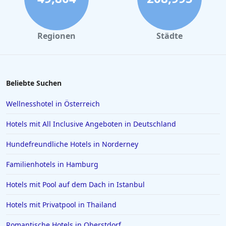
Hotels in Salzburg
Hotels in Erfurt
Regionen
Städte
Hotels in Venedig
Hotels in Wiek auf Rügen
Hotels in Kiel
Beliebte Suchen
Hotels in Swinemünde
Wellnesshotel in Österreich
Hotels in Greetsiel
Hotels mit All Inclusive Angeboten in Deutschland
Hotels in Deutschland
Hundefreundliche Hotels in Norderney
Hotels in Lissabon
Familienhotels in Hamburg
Hotels in Madrid
Hotels in Wyk auf Föhr
Hotels mit Pool auf dem Dach in Istanbul
Hotels in Neubrandenburg
Hotels mit Privatpool in Thailand
Hotels in Kefalonia
Romantische Hotels in Oberstdorf