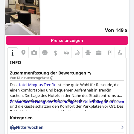
Von 149 $
Preise anzeigen
$
INFO
Zusammenfassung der Bewertungen
Von KI zusammengefasst
Das
Hotel Magnus Trenčín
ist eine gute Wahl für Reisende, die
einen komfortablen und bequemen Aufenthalt in Trenčín
suchen. Die Lage des Hotels in der Nähe des Stadtzentrums und
des Bahnhofs macht es einfach, die Stadt zu Fuß zu erkunden,
Zusammenfassung der Bewertungen für alle Kategorien lesen
und die Gäste schätzen den Komfort der Parkplätze vor Ort. Das
Frühstück ist mit seinem reichhaltigen und
abwechslungsreichen Buffet und den auf Bestellung frisch
Kategorien
zubereiteten Eiern ein Höhepunkt des Aufenthalts. Die
Flitterwochen
geräumigen und modernen Zimmer bestechen durch bequeme
Betten und große Bäder, von denen einige mit Whirlpools