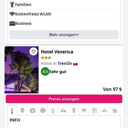
Familien
Kostenfreies WLAN
Business
Mehr anzeigen
Hotel Veverica
Hotel in
Trenčín
Sehr gut
8,3
Von 97 $
Preise anzeigen
$
+1
INFO