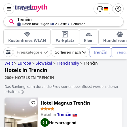
Trenčín
Daten hinzufügen
2 Gäste
1 Zimmer
Kostenfreies WLAN
Parkplatz
Klein
Hundefreun
Trenčín
Trenči
Preiskategorie
Sortieren nach
Welt
>
Europa
>
Slowakei
>
Trenciansky
>
Trenčín
Hotels in Trencin
200+ HOTELS IN TRENCIN
Das Ranking kann durch die Provisionen beeinflusst werden, die wir
erhalten.
Hotel Magnus Trenčín
Hotel in
Trenčín
Hervorragend
9,1