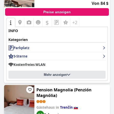
Von 84 $
Preise anzeigen
$
+2
INFO
Kategorien
Parkplatz
3-Sterne
Kostenfreies WLAN
Mehr anzeigen
Pension Magnolia (Penzión
Magnólia)
Gästehaus in
Trenčín