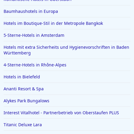
Hotels in Bodenmais
Baumhaushotels in Europa
Hotels in Bad Bramstedt
Hotels im Boutique-Stil in der Metropole Bangkok
Hotels in Iserlohn
Hotels in Norden
5-Sterne-Hotels in Amsterdam
Hotels mit extra Sicherheits und Hygienevorschriften in Baden
Württemberg
4-Sterne-Hotels in Rhône-Alpes
Hotels in Bielefeld
Ananti Resort & Spa
Alykes Park Bungalows
Interest Vitalhotel - Partnerbetrieb von Oberstaufen PLUS
Titanic Deluxe Lara