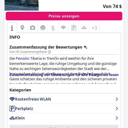
Von 74 $
Preise anzeigen
$
+3
INFO
Zusammenfassung der Bewertungen
Von KI zusammengefasst
Die
Penzión Tiberia
in Trenčín wird weithin für ihre
bemerkenswerte Lage, die ruhige Umgebung und die günstige
Nähe zu wichtigen Sehenswürdigkeiten der Stadt wie der
historischen Altstadt, der Burg und dem Bahnhof geschätzt.
Zusammenfassung der Bewertungen für alle Kategorien lesen
Gäste schätzen das ruhige Ambiente und den sicheren privaten
Innenhofparkplatz, was sie zu einem ruhigen und dennoch gut
erreichbaren Rückzugsort macht.
Kategorien
Kostenfreies WLAN
Das Frühstück in der
Penzión Tiberia
wird als ein Highlight des
Aufenthalts der Gäste hervorgehoben und bietet eine
Parkplatz
reichhaltige und vielfältige Auswahl, darunter frisch zubereitete
warme Speisen und ein teilweises Buffet. Die Qualität, die
Klein
Frische und die großzügigen Portionen sowie Optionen, die auf
unterschiedliche Vorlieben eingehen, werden häufig gelobt,