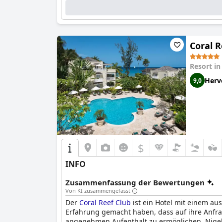
Coral R
Resort i
Herv
9,0
$
INFO
Zusammenfassung der Bewertungen
Von KI zusammengefasst
Der
Coral Reef Club
ist ein Hotel mit einem au
Erfahrung gemacht haben, dass auf ihre Anfrag
angenehmen Aufenthalt zu ermöglichen. Nigel 