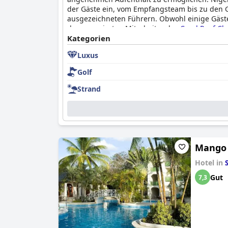
der Gäste ein, vom Empfangsteam bis zu den 
ausgezeichneten Führern. Obwohl einige Gäst
der engagierten Mitarbeiter des
Coral Reef Cl
Kategorien
Luxus
Golf
Strand
Mango B
Hotel in
Gut
7,3