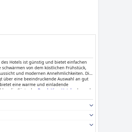
des Hotels ist günstig und bietet einfachen
e schwärmen von dem köstlichen Frühstück,
 Aussicht und modernen Annehmlichkeiten. Die
fügt über eine beeindruckende Auswahl an gut
d bietet eine warme und einladende
ehlen die Gäste das
Beach View Hotel
sehr und