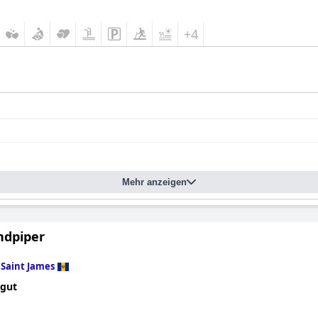
+4
Mehr anzeigen
ndpiper
n
Saint James
 gut