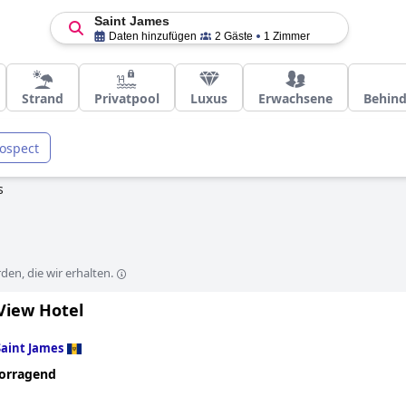
Saint James
Daten hinzufügen
2 Gäste
1 Zimmer
Strand
Privatpool
Luxus
Erwachsene
Behind
ospect
s
en, die wir erhalten.
View Hotel
Saint James
orragend