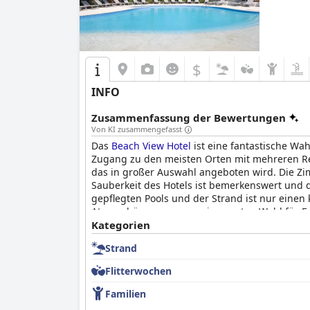
$
INFO
Zusammenfassung der Bewertungen
Von KI zusammengefasst
Das
Beach View Hotel
ist eine fantastische Wah
Zugang zu den meisten Orten mit mehreren Re
das in großer Auswahl angeboten wird. Die Zi
Sauberkeit des Hotels ist bemerkenswert und da
gepflegten Pools und der Strand ist nur einen
Atmosphäre, was es zu einer guten Wahl für F
kehren oft für zukünftige Urlaube zurück.
Kategorien
Strand
Flitterwochen
Familien