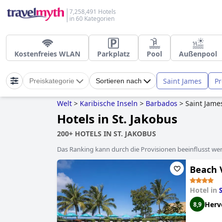
7,258,491 Hotels
in 60 Kategorien
Kostenfreies WLAN
Parkplatz
Pool
Außenpool
Saint James
Pr
Preiskategorie
Sortieren nach
Welt
>
Karibische Inseln
>
Barbados
>
Saint Jame
Hotels in St. Jakobus
200+ HOTELS IN ST. JAKOBUS
Das Ranking kann durch die Provisionen beeinflusst werd
Beach 
Hotel in
Herv
8,9