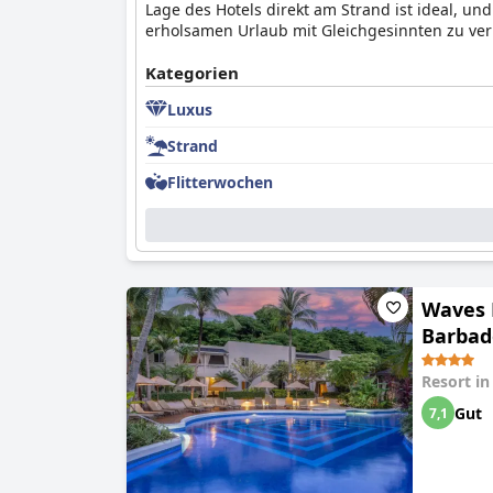
Lage des Hotels direkt am Strand ist ideal, u
erholsamen Urlaub mit Gleichgesinnten zu ver
Kategorien
Luxus
Strand
Flitterwochen
Waves R
Barbado
Resort i
Gut
7,1