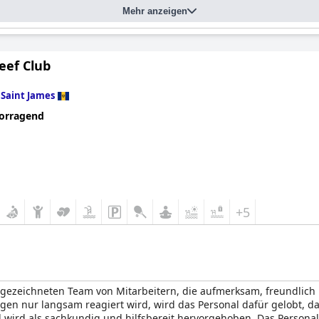
Mehr anzeigen
eef Club
n
Saint James
orragend
+5
sgezeichneten Team von Mitarbeitern, die aufmerksam, freundlich u
en nur langsam reagiert wird, wird das Personal dafür gelobt, da
wird als sachkundig und hilfsbereit hervorgehoben. Das Personal 