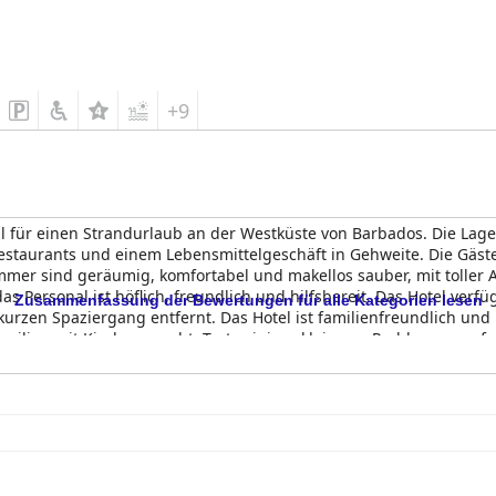
+9
l für einen Strandurlaub an der Westküste von Barbados. Die Lage 
staurants und einem Lebensmittelgeschäft in Gehweite. Die Gäst
mmer sind geräumig, komfortabel und makellos sauber, mit toller
s Personal ist höflich, freundlich und hilfsbereit. Das Hotel ver
Zusammenfassung der Bewertungen für alle Kategorien lesen
 kurzen Spaziergang entfernt. Das Hotel ist familienfreundlich un
amilien mit Kindern macht. Trotz einiger kleinerer Probleme empf