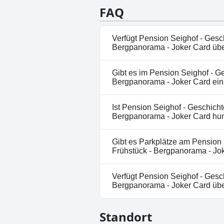
FAQ
Verfügt Pension Seighof - Gesc
Bergpanorama - Joker Card übe
Nein, Pension Seighof - Gesch
Gibt es im Pension Seighof - G
Bergpanorama - Joker Card ha
Bergpanorama - Joker Card ei
Nein, ein Spa ist im Pension 
Ist Pension Seighof - Geschich
Frühstück - Bergpanorama - J
Bergpanorama - Joker Card hu
Nein, Pension Seighof - Gesch
Gibt es Parkplätze am Pension 
Bergpanorama - Joker Card er
Frühstück - Bergpanorama - Jo
Ja, Parkmöglichkeiten sind im
Verfügt Pension Seighof - Gesc
regionales Frühstück - Bergp
Bergpanorama - Joker Card übe
Nein, Pension Seighof - Gesch
Standort
Bergpanorama - Joker Card ha