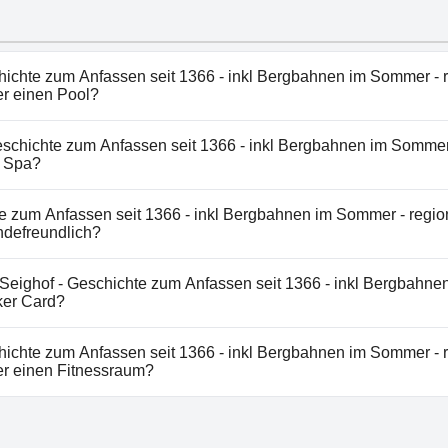
hichte zum Anfassen seit 1366 - inkl Bergbahnen im Sommer - r
r einen Pool?
ichte zum Anfassen seit 1366 - inkl Bergbahnen im Sommer 
eschichte zum Anfassen seit 1366 - inkl Bergbahnen im Sommer 
t keinen Pool.
n Spa?
Seighof - Geschichte zum Anfassen seit 1366 - inkl Bergbah
te zum Anfassen seit 1366 - inkl Bergbahnen im Sommer - regio
oker Card nicht vorhanden.
ndefreundlich?
ichte zum Anfassen seit 1366 - inkl Bergbahnen im Sommer 
Seighof - Geschichte zum Anfassen seit 1366 - inkl Bergbahne
laubt keine Hunde.
ker Card?
 Pension Seighof - Geschichte zum Anfassen seit 1366 - in
hichte zum Anfassen seit 1366 - inkl Bergbahnen im Sommer - r
anorama - Joker Card vorhanden.
r einen Fitnessraum?
ichte zum Anfassen seit 1366 - inkl Bergbahnen im Sommer 
t keinen Fitnessraum.