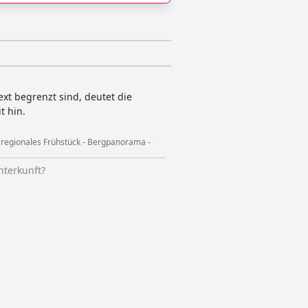
ext begrenzt sind, deutet die
t hin.
- regionales Frühstück - Bergpanorama -
nterkunft?