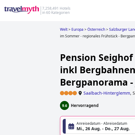
7,258,491 Hotels
in 60 Kategorien
Welt
>
Europa
>
Österreich
>
Salzburger Lan
im Sommer - regionales Frühstück - Bergpan
Pension Seighof 
inkl Bergbahnen
Bergpanorama - 
Saalbach-Hinterglemm
,
S
Hervorragend
9.6
Anreisedatum - Abreisedatum
Mi., 26 Aug. - Do., 27 Aug.