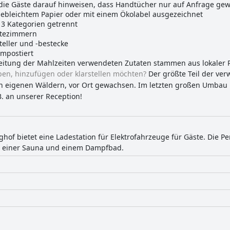
 die Gäste darauf hinweisen, dass Handtücher nur auf Anfrage ge
 gebleichtem Papier oder mit einem Ökolabel ausgezeichnet
 3 Kategorien getrennt
stezimmern
teller und -bestecke
mpostiert
reitung der Mahlzeiten verwendeten Zutaten stammen aus lokaler 
ben, hinzufügen oder klarstellen möchten?
Der größte Teil der ve
n eigenen Wäldern, vor Ort gewachsen. Im letzten großen Umbau h
B. an unserer Reception!
ghof bietet eine Ladestation für Elektrofahrzeuge für Gäste. Die Pe
u einer Sauna und einem Dampfbad.