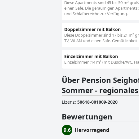
Diese Apartments sind 45 bis 50 m² groß
einen Safe. Die geräumigen Apartments z
und Schlafbereiche zur Verfügung.
Doppelzimmer mit Balkon
Diese Doppelzimmer sind 17 bis 21 m² gr
TV, WLAN und einen Safe. Gemütlichkeit 
Einzelzimmer mit Balkon
Einzelzimmer (14 m²) mit Dusche/WC, Haa
Über Pension Seighof
Sommer - regionales
Lizenz
:
50618-001009-2020
Bewertungen
9.6
Hervorragend