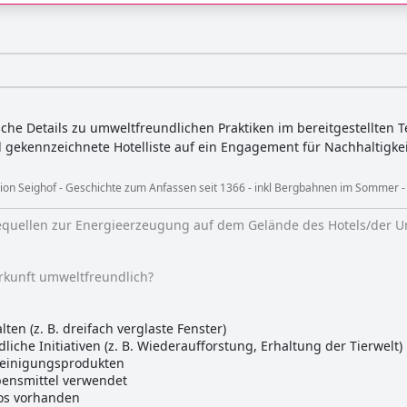
che Details zu umweltfreundlichen Praktiken im bereitgestellten T
gekennzeichnete Hotelliste auf ein Engagement für Nachhaltigkei
nsion Seighof - Geschichte zum Anfassen seit 1366 - inkl Bergbahnen im Sommer 
equellen zur Energieerzeugung auf dem Gelände des Hotels/der U
erkunft umweltfreundlich?
ten (z. B. dreifach verglaste Fenster)
che Initiativen (z. B. Wiederaufforstung, Erhaltung der Tierwelt)
Reinigungsprodukten
bensmittel verwendet
tos vorhanden