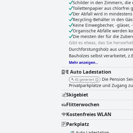
Schilder in den Zimmern, die
Toilettenpapier aus chlorfrei
Der Abfall wird in mindestens
Recycling-Behälter in den Gä
Keine Einwegbecher, -gläser, -
Organische Abfälle werden ko
Die meisten der für die Zube
Gibt es etwas, das Sie hervorhe
Durchforstungsholz aus unsere
Bauholzes selbst verarbeitet, z.
Mehr anzeigen...
E Auto Ladestation
Die Pension Sei
KI-generiert
Privatparkplätze und Zugang z
Skigebiet
Flitterwochen
Kostenfreies WLAN
Parkplatz
E Auto Ladestation