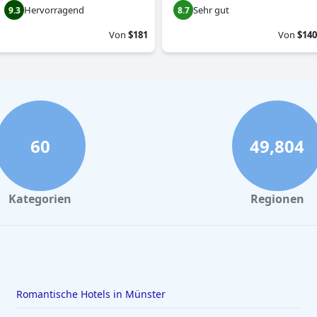
Hervorragend
Sehr gut
9.3
8.7
Von
$181
Von
$140
60
49,804
Kategorien
Regionen
Romantische Hotels in Münster