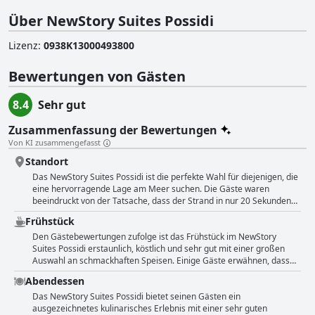
Über NewStory Suites Possidi
Lizenz
:
0938Κ13000493800
Bewertungen von Gästen
8.4
Sehr gut
Zusammenfassung der Bewertungen
Von KI zusammengefasst
Standort
Das NewStory Suites Possidi ist die perfekte Wahl für diejenigen, die
eine hervorragende Lage am Meer suchen. Die Gäste waren
beeindruckt von der Tatsache, dass der Strand in nur 20 Sekunden
zu Fuß zu erreichen ist und dass sie von der Terrasse aus eine
Frühstück
hervorragende Aussicht genießen können. Die günstige Lage des
Hotels und die Nähe zum Strand machten es zu einem idealen
Den Gästebewertungen zufolge ist das Frühstück im NewStory
Aufenthaltsort für diejenigen, die eine wunderbare Lage suchen.
Suites Possidi erstaunlich, köstlich und sehr gut mit einer großen
Viele Gäste lobten die zentrale Lage des Hotels und die Nähe zum
Auswahl an schmackhaften Speisen. Einige Gäste erwähnen, dass
Strand, der in der Regel nur 1-2 Minuten zu Fuß entfernt ist. Die Lage
das Frühstück besser hätte sein können, aber insgesamt gibt es ein
Abendessen
bot Ruhe und Frieden für ein Mittagsschläfchen und war perfekt zum
schönes Frühstück mit guter Auswahl. Das Frühstück wird auf einer
Entspannen in direkter Strandlage. Die Gäste schätzten die Stille, die
Terrasse am Meer serviert, was es für die Gäste zu einem ganz
Das NewStory Suites Possidi bietet seinen Gästen ein
Ruhe und den Frieden des Ortes sehr und fanden ihn ideal, um neue
besonderen Erlebnis macht. Viele halten es für den besten Moment
ausgezeichnetes kulinarisches Erlebnis mit einer sehr guten