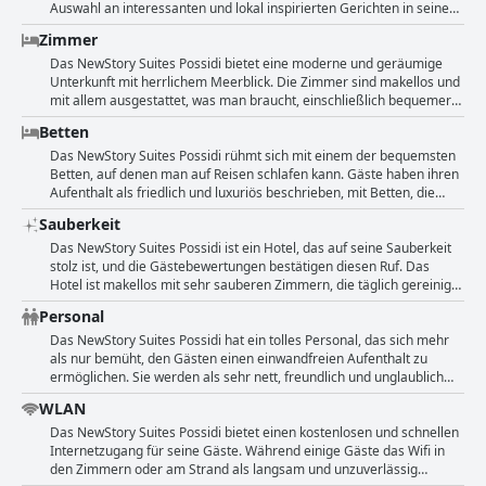
Energie zu tanken. Die schöne Lage des Hotels und die Nähe zum
ihres Aufenthalts. Obwohl einige Gäste anmerken, dass das
Auswahl an interessanten und lokal inspirierten Gerichten in seinem
Strand machten es zu einer hervorragenden Wahl für die Gäste.
Frühstück mit mehr Aufmerksamkeit und einer größeren Vielfalt an
Hotelrestaurant, das wahrscheinlich das beste in der Gegend ist. Die
Zimmer
Speisen verbessert werden könnte, beschreibt die Mehrheit der
Gäste können köstliche Speisen mit Blick auf das Meer und
Bewertungen das Frühstück als ausgezeichnet, zufriedenstellend
freundliche, hilfsbereite Kellner genießen. Einige Kritiker
Das NewStory Suites Possidi bietet eine moderne und geräumige
und abwechslungsreich mit einer reichen Auswahl an frischen und
bemängelten den langsamen Service oder die begrenzte Auswahl
Unterkunft mit herrlichem Meerblick. Die Zimmer sind makellos und
lokalen Produkten. Außerdem wird das Frühstück auf der
beim Mittag- und Abendessen, die Mehrheit jedoch lobte das
mit allem ausgestattet, was man braucht, einschließlich bequemer
Promenade serviert, was einen ausgewogenen und angenehmen
göttliche Essen im Hotelrestaurant und in der nahe gelegenen
Betten und geräumiger Balkone. Die höherwertigen Zimmer werden
Betten
Start in den Tag mit fantastischer Aussicht ermöglicht.
Taverne. Selbst in der Nebensaison, wenn andere Bars und
ohne Aufpreis angeboten und bieten einen herrlichen Meerblick.
Restaurants geschlossen waren, konnten die Gäste in diesem Hotel
Das Hotel ist fast nagelneu und wird regelmäßig gereinigt. Die
Das NewStory Suites Possidi rühmt sich mit einem der bequemsten
gutes Essen genießen.
Zimmer sind geschmackvoll und gemütlich eingerichtet. Das
Betten, auf denen man auf Reisen schlafen kann. Gäste haben ihren
Personal ist freundlich und angenehm. Einige Gäste beschwerten
Aufenthalt als friedlich und luxuriös beschrieben, mit Betten, die
sich jedoch über die kleinen und klaustrophobischen Badezimmer.
geräumig und gemütlich sind und eine großartige Nachtruhe bieten.
Sauberkeit
Insgesamt bietet dieses Hotel einen sauberen und komfortablen
Und nicht nur das: Die Zimmer sind modern und gut ausgestattet,
Aufenthalt für Gäste, die einen erholsamen Urlaub suchen.
und der tägliche Reinigungsdienst sorgt dafür, dass alles sauber und
Das NewStory Suites Possidi ist ein Hotel, das auf seine Sauberkeit
aufgeräumt ist. Im Zimmerpreis sind sogar kostenlose Sonnenliegen
stolz ist, und die Gästebewertungen bestätigen diesen Ruf. Das
enthalten, so dass die Gäste sich entspannen und den nahe
Hotel ist makellos mit sehr sauberen Zimmern, die täglich gereinigt
gelegenen Strand genießen können. Einige Gäste fanden die Kissen
werden. Die renovierten Zimmer werden als sehr sauber, modern
Personal
zwar etwas zu hart, aber insgesamt boten die Betten eine
eingerichtet und mit bequemen Betten beschrieben. Das für die
traumhafte Flucht aus dem hektischen Alltagsleben. Kein Wunder,
Reinigung zuständige Personal ist äußerst freundlich und
Das NewStory Suites Possidi hat ein tolles Personal, das sich mehr
dass die Gäste Jahr für Jahr wiederkommen, wenn sie so begeistert
zuvorkommend. Die Lage des Hotels ist ideal, nur eine kurze Strecke
als nur bemüht, den Gästen einen einwandfreien Aufenthalt zu
sind!
vom Strand entfernt. Die Gäste bemerken die Sauberkeit der
ermöglichen. Sie werden als sehr nett, freundlich und unglaublich
Zimmer, in denen Handtücher und Bettwäsche täglich gewechselt
aufmerksam beschrieben. An der Rezeption, im Restaurant, an der
WLAN
werden. Beschwerden über die Sauberkeit wurden schnell
Bar und am Strand sind die Gäste auf hilfsbereite, zuvorkommende
bearbeitet und gelöst. Insgesamt sind die Gäste sehr zufrieden mit
und schnelle Mitarbeiter gestoßen, die ihnen das Gefühl geben,
Das NewStory Suites Possidi bietet einen kostenlosen und schnellen
der Sauberkeit im NewStory Suites Possidi.
willkommen zu sein. Katerina, die Hotelmanagerin, wird häufig für
Internetzugang für seine Gäste. Während einige Gäste das Wifi in
ihren außergewöhnlichen Kundenservice und ihre Bereitschaft, alle
den Zimmern oder am Strand als langsam und unzuverlässig