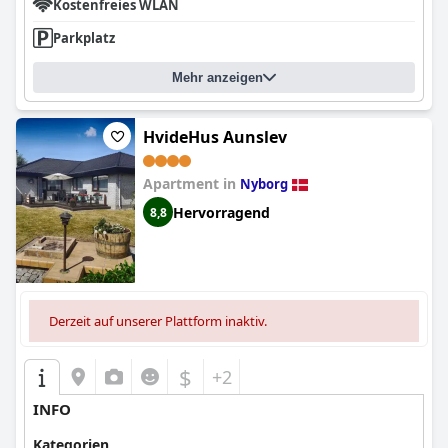
Kostenfreies WLAN
Parkplatz
Mehr anzeigen
HvideHus Aunslev
Apartment in
Nyborg
Hervorragend
8,8
Derzeit auf unserer Plattform inaktiv.
$
+2
INFO
Kategorien