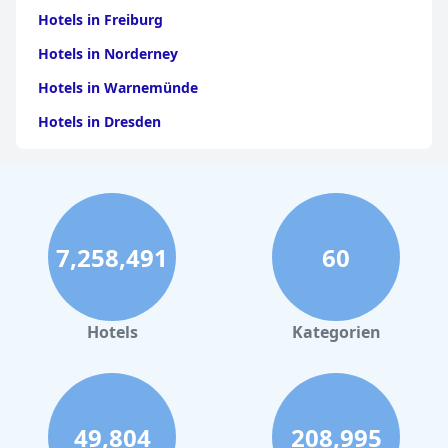
Hotels in Freiburg
Hotels in Norderney
Hotels in Warnemünde
Hotels in Dresden
Hotels am Bodensee
Hotels in Stuttgart
Hotels in Leipzig
7,258,491
60
Hotels in Bamberg
Hotels in Nürnberg
Hotels in Büsum
Hotels
Kategorien
Hotels in Dubai
Hotels an der Nordsee
Hotels in Augsburg
49,804
208,995