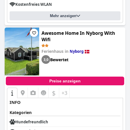
Kostenfreies WLAN
Mehr anzeigen
Awesome Home In Nyborg With
Wifi
Ferienhaus in
Nyborg
Bewertet
3,0
Preise anzeigen
$
+3
INFO
Kategorien
Hundefreundlich