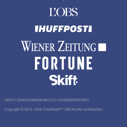
GNTO LIZENZNUMMER (MH.T.E.): 0259Ε60000576001
Copyright © 2012–2026 Travelmyth™. Alle Rechte vorbehalten.