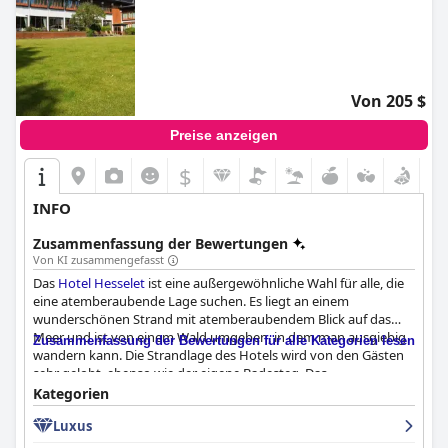
Von 205 $
Preise anzeigen
$
INFO
Zusammenfassung der Bewertungen
Von KI zusammengefasst
Das
Hotel Hesselet
ist eine außergewöhnliche Wahl für alle, die
eine atemberaubende Lage suchen. Es liegt an einem
wunderschönen Strand mit atemberaubendem Blick auf das
Meer und ist von einem Wald umgeben, in dem man ausgiebig
Zusammenfassung der Bewertungen für alle Kategorien lesen
wandern kann. Die Strandlage des Hotels wird von den Gästen
sehr gelobt, ebenso wie der eigene Badesteg. Das
Frühstücksbuffet ist hervorragend und das Restaurant bietet
Kategorien
ein fantastisches Speiseerlebnis mit exquisiten
Luxus
Gourmetgerichten. Die modernen Zimmer sind modern und
komfortabel und bieten eine schöne Aussicht, auch wenn das