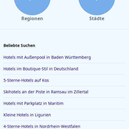
Hotels auf Lanzarote
Hotels in Schliersee
Regionen
Städte
Hotels in Hurghada
Hotels in Schwerin
Hotels in Regensburg
Beliebte Suchen
Hotels in Wittenburg
Hotels mit Außenpool in Baden Württemberg
Hotels in Oberammergau
Hotels im Boutique-Stil in Deutschland
Hotels in Bad Zwischenahn
5-Sterne-Hotels auf Kos
Hotels in Obertauern
Skihotels an der Piste in Ramsau im Zillertal
Hotels in Suhl
Hotels in Papenburg
Hotels mit Parkplatz in Maritim
Hotels in Bologna
Kleine Hotels in Ligurien
Hotels in Juist
4-Sterne-Hotels in Nordrhein-Westfalen