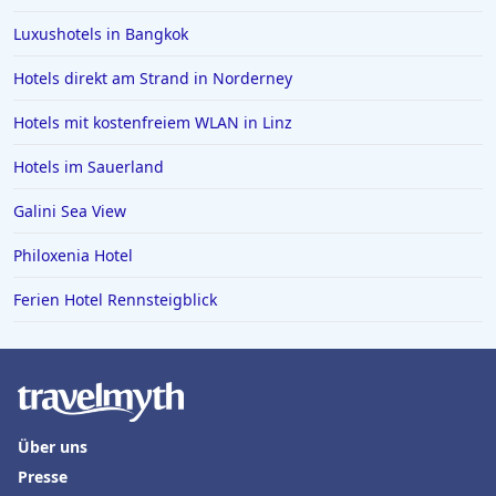
Hotels in Bielefeld
Luxushotels in Bangkok
Hotels in der Eifel
Hotels direkt am Strand in Norderney
Hotels in Filderstadt
Hotels in Lingen (Ems)
Hotels mit kostenfreiem WLAN in Linz
Hotels in Boblingen
Hotels im Sauerland
Hotels an der Algarve
Galini Sea View
Philoxenia Hotel
Ferien Hotel Rennsteigblick
Über uns
Presse