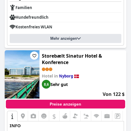
Familien
Hundefreundlich
Kostenfreies WLAN
Mehr anzeigen
Storebælt Sinatur Hotel &
Konference
Hotel in
Nyborg
Sehr gut
8,6
Von 122 $
Preise anzeigen
$
INFO