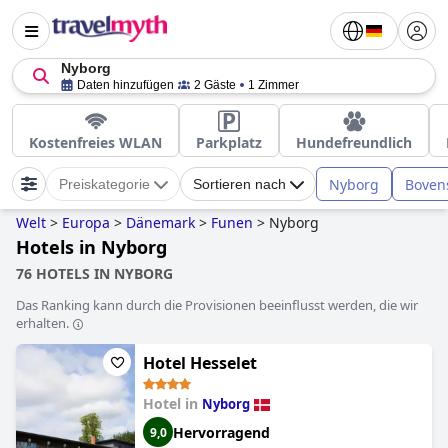
Nyborg
Daten hinzufügen
2 Gäste
1 Zimmer
Kostenfreies WLAN
Parkplatz
Hundefreundlich
Nyborg
Boven
Preiskategorie
Sortieren nach
Welt
>
Europa
>
Dänemark
>
Funen
>
Nyborg
Hotels in Nyborg
76 HOTELS IN NYBORG
Das Ranking kann durch die Provisionen beeinflusst werden, die wir
erhalten.
Hotel Hesselet
Hotel in
Nyborg
Hervorragend
9,0