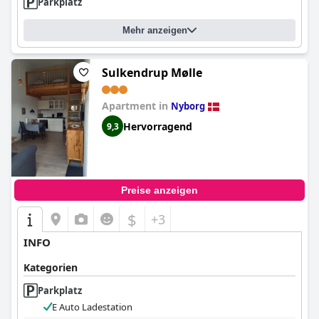
Parkplatz
Mehr anzeigen
Sulkendrup Mølle
Apartment in
Nyborg
Hervorragend
9,3
Preise anzeigen
$
+3
INFO
Kategorien
Parkplatz
E Auto Ladestation