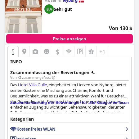
Hotel in
Nyborg
Sehr gut
8,4
Von 130 $
Preise anzeigen
$
+1
INFO
Zusammenfassung der Bewertungen
Von KI zusammengefasst
Das
Hotel Villa Gulle
, eingebettet im Herzen von Nyborg, bietet
seinen Gästen eine Mischung aus Charme, Komfort und
Bequemlichkeit, was es zu einer attraktiven Wahl für Besucher
der Gegend macht. Seine erstklassige Lage ermöglicht einen
Zusammenfassung der Bewertungen für alle Kategorien lesen
einfachen Zugang zu wichtigen Sehenswürdigkeiten, darunter
Fußgängerzonen, der Hafen, der Bahnhof und die historische
Altstadt, die alle zu Fuß erreichbar sind. Die Lage des Hotels in
Kategorien
einer charmanten ehemaligen Villa trägt zur historischen und
Kostenfreies WLAN
gemütlichen Atmosphäre bei, die durch den malerischen Blick
auf den Hafen und die bequemen, kostenlosen