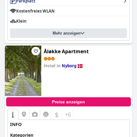
Parkplatz
Kostenfreies WLAN
Klein
Mehr anzeigen
Åløkke Apartment
Hotel in
Nyborg
0.0
Preise anzeigen
$
+6
INFO
Kategorien