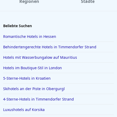
Regionen
Städte
Hotels in Venedig
Hotels in Wiek auf Rügen
Hotels in Kiel
Beliebte Suchen
Hotels in Swinemünde
Romantische Hotels in Hessen
Hotels in Greetsiel
Behindertengerechte Hotels in Timmendorfer Strand
Hotels in Deutschland
Hotels mit Wasserbungalow auf Mauritius
Hotels in Lissabon
Hotels im Boutique-Stil in London
Hotels in Madrid
Hotels in Wyk auf Föhr
5-Sterne-Hotels in Kroatien
Hotels in Neubrandenburg
Skihotels an der Piste in Obergurgl
Hotels in Kefalonia
4-Sterne-Hotels in Timmendorfer Strand
Hotels in Bodenmais
Luxushotels auf Korsika
Hotels in Bad Bramstedt