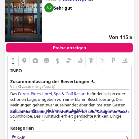
Sehr gut
8,2
Von 115 $
Preise anzeigen
$
INFO
Zusammenfassung der Bewertungen
Von KI zusammengefasst
Das
Forest Pines Hotel, Spa & Golf Resort
befindet sich in einer
schönen Lage, umgeben von einer klaren Beschilderung. Die
Meinungen gehen zwar auseinander, aber den meisten Gästen
gefielen die Bequemlichkeit und die Nähe zur Autobahn und zu
Zusammenfassung der Bewertungen für alle Kategorien lesen
Scunthorpe. Das Frühstück erhielt gemischte Kritiken: Einige
schätzten die große Auswahl und das frisch zubereitete
Angebot, während andere es als durchschnittlich und
Kategorien
geschmacklos empfanden. Auch beim Abendessen gab es
Golf
unterschiedliche Meinungen, aber einige Gäste waren von der