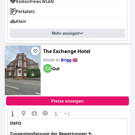
Kostenfreies WLAN
Parkplatz
Klein
Mehr anzeigen
The Exchange Hotel
Hotel in
Brigg
Gut
7,4
Preise anzeigen
$
+2
INFO
Zusammenfassung der Bewertungen