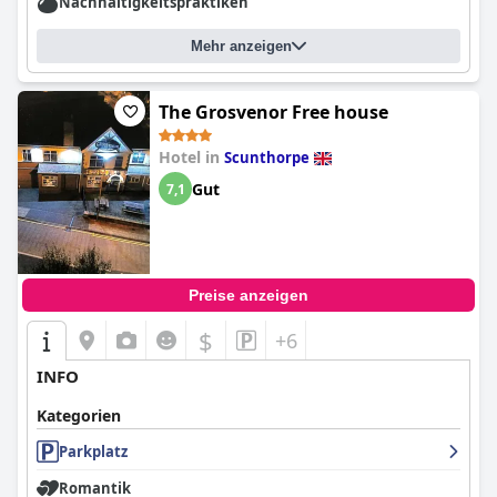
Nachhaltigkeitspraktiken
Mehr anzeigen
The Grosvenor Free house
Hotel in
Scunthorpe
Gut
7,1
Preise anzeigen
$
+6
INFO
Kategorien
Parkplatz
Romantik