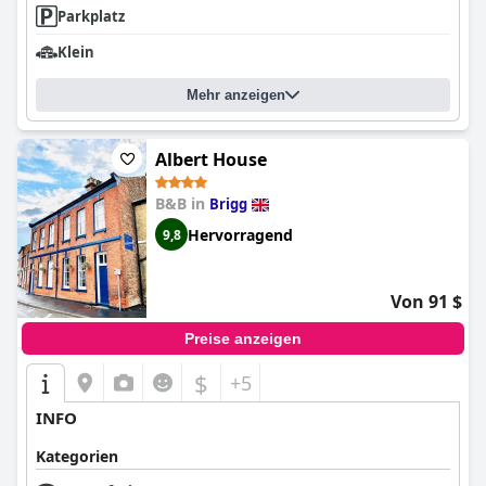
Parkplatz
Klein
Mehr anzeigen
Albert House
B&B in
Brigg
Hervorragend
9,8
Von 91 $
Preise anzeigen
$
+5
INFO
Kategorien