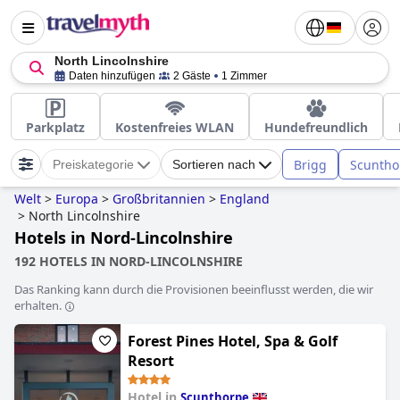
North Lincolnshire
Daten hinzufügen
2 Gäste
1 Zimmer
Parkplatz
Kostenfreies WLAN
Hundefreundlich
Brigg
Scuntho
Preiskategorie
Sortieren nach
Welt
>
Europa
>
Großbritannien
>
England
>
North Lincolnshire
Hotels in Nord-Lincolnshire
192 HOTELS IN NORD-LINCOLNSHIRE
Das Ranking kann durch die Provisionen beeinflusst werden, die wir
erhalten.
Forest Pines Hotel, Spa & Golf
Resort
Hotel in
Scunthorpe