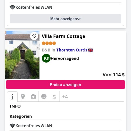
Kostenfreies WLAN
Mehr anzeigen
Villa Farm Cottage
B&B in
Thornton Curtis
Hervorragend
9,8
Von 114 $
Preise anzeigen
$
+4
INFO
Kategorien
Kostenfreies WLAN