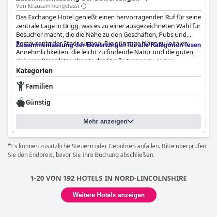
Von KI zusammengefasst
Das Exchange Hotel genießt einen hervorragenden Ruf für seine
zentrale Lage in Brigg, was es zu einer ausgezeichneten Wahl für
Besucher macht, die die Nähe zu den Geschäften, Pubs und
Restaurants der Stadt suchen. Die günstige Nähe zu lokalen
Zusammenfassung der Bewertungen für alle Kategorien lesen
Annehmlichkeiten, die leicht zu findende Natur und die guten,
sicheren Parkplätze abseits der Straße tragen zu seiner
Attraktivität bei, insbesondere für Familienbesuche und um die
Kategorien
lokale Szene zu genießen. Das Hotel zeichnet sich durch seine
Familien
Sauberkeit und das insgesamt gute Preis-Leistungs-Verhältnis
aus und dient als perfekter, zentral gelegener Ausgangspunkt
Günstig
für alle Arten von Reisenden.
Die Gäste sind besonders beeindruckt von den modernen und
Mehr anzeigen
frisch renovierten Zimmern, die als stilvoll, sauber und
komfortabel beschrieben werden. Die Zimmer verfügen über
*Es können zusätzliche Steuern oder Gebühren anfallen. Bitte überprüfen
moderne Möbel, High-End-Fernseher, schnelles WLAN, USB-
Sie den Endpreis, bevor Sie Ihre Buchung abschließen.
Ladegeräte und gute Aufhängemöglichkeiten. Familienzimmer
werden besonders für ihre Eignung und ihr Ambiente gelobt.
Obwohl kleinere Probleme mit kleineren Zimmern, wie Lärm,
1-20 VON 192 HOTELS IN NORD-LINCOLNSHIRE
fehlende Spiegel, Stühle und Dachfenster ohne Jalousien,
erwähnt werden, überwiegen die Sauberkeit und die
Weitere Hotels anzeigen
zeitgemäße Atmosphäre, was das Hotel für die meisten
Besucher zu einem angenehmen Aufenthalt macht.