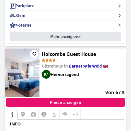
Parkplatz
Klein
4-Sterne
Mehr anzeigen
Holcombe Guest House
Gästehaus in
Barnetby le Wold
Hervorragend
9,1
Von 67 $
Preise anzeigen
$
+3
INFO