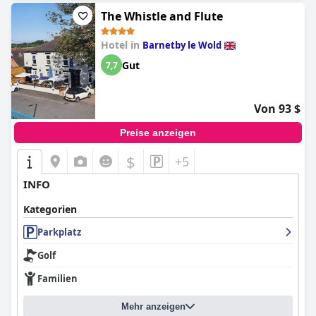
The Whistle and Flute
Hotel in
Barnetby le Wold
Gut
7,7
Von 93 $
Preise anzeigen
$
+5
INFO
Kategorien
Parkplatz
Golf
Familien
Mehr anzeigen