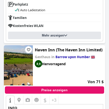
Parkplatz
E Auto Ladestation
Familien
Kostenfreies WLAN
Mehr anzeigen
Haven Inn (The Haven Inn Limited)
Gasthaus in
Barrow upon Humber
Hervorragend
8,9
Von 71 $
Preise anzeigen
$
+3
INFO