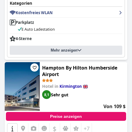
Kategorien
Kostenfreies WLAN
Parkplatz
E Auto Ladestation
4-Sterne
Mehr anzeigen
Hampton By Hilton Humberside
Airport
Hotel in
Kirmington
Sehr gut
8,1
Von 109 $
Preise anzeigen
$
+7