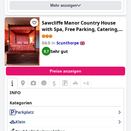
Mehr anzeigen
Sawcliffe Manor Country House
with Spa, Free Parking, Catering,
Self Checkin, Farmstay
B&B in
Scunthorpe
Sehr gut
8,7
Preise anzeigen
$
+4
INFO
Kategorien
Parkplatz
Klein