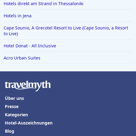
Hotels direkt am Strand in Thessaloniki
Hotels in Iserlohn
Hotels in Norden
Hotels in Jena
Cape Sounio, A Grecotel Resort to Live (Cape Sounio, a Resort
to Live)
Hotel Donat - All Inclusive
Acro Urban Suites
Über uns
Presse
Kategorien
Hotel-Auszeichnungen
Blog