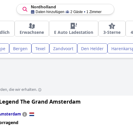
Nordholland
Daten hinzufügen
2 Gäste
1 Zimmer
dlich
Erwachsene
E Auto Ladestation
3-Sterne
4
jpe
Bergen
Texel
Zandvoort
Den Helder
Harenkars
en, die wir erhalten.
l Legend The Grand Amsterdam
Amsterdam
orragend