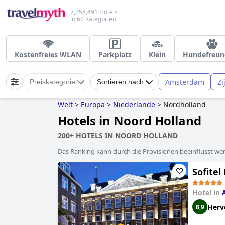
7,258,491 Hotels
in 60 Kategorien
Kostenfreies WLAN
Parkplatz
Klein
Hundefreun
Amsterdam
Zi
Preiskategorie
Sortieren nach
Welt
>
Europa
>
Niederlande
>
Nordholland
Hotels in Noord Holland
200+ HOTELS IN NOORD HOLLAND
Das Ranking kann durch die Provisionen beeinflusst werd
Sofite
Hotel in
Herv
8,9