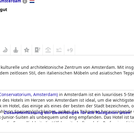
Amsterdam
 gut
+9
 kulturelle und architektonische Zentrum von Amsterdam. Mit ins
dem zeitlosen Stil, den italienischen Möbeln und asiatischen Tepp
 Conservatorium, Amsterdam)
in Amsterdam ist ein luxuriöses 5-St
ge des Hotels im Herzen von Amsterdam ist ideal, um die wichtigst
im Hotel, das einige als eines der besten der Stadt bezeichnen,
zahl von Speisemöglichkeiten, wobei das Taiko eine herausragende 
Zusammenfassung der Bewertungen für alle Kategorien lesen
-Junior-Suiten als unbequem und eng empfanden. Das Hotel ist tad
en die Freundlichkeit, die Hilfsbereitschaft und die Professionalit
eiter und Einrichtungen. Insgesamt ist das
Conservatorium Hotel (M