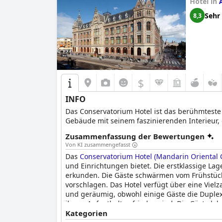
Hotel in
Sehr
8,3
$
INFO
Das Conservatorium Hotel ist das berühmteste
Gebäude mit seinem faszinierenden Interieur, 
Zusammenfassung der Bewertungen
Von KI zusammengefasst
Das
Conservatorium Hotel (Mandarin Oriental
und Einrichtungen bietet. Die erstklassige La
erkunden. Die Gäste schwärmen vom Frühstück 
vorschlagen. Das Hotel verfügt über eine Viel
und geräumig, obwohl einige Gäste die Duplex
ihrem Aufenthalt zufrieden sind. Die Gäste lob
ist erstaunlich und bietet erstklassige Mitarb
Kategorien