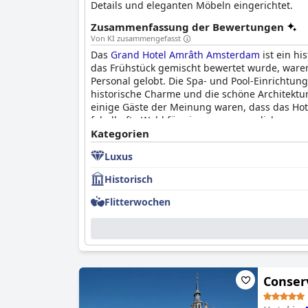
Details und eleganten Möbeln eingerichtet.
Zusammenfassung der Bewertungen
Von KI zusammengefasst
Das
Grand Hotel Amrâth Amsterdam
ist ein hi
das Frühstück gemischt bewertet wurde, waren
Personal gelobt. Die Spa- und Pool-Einrichtun
historische Charme und die schöne Architektu
einige Gäste der Meinung waren, dass das Hotel
fabelhafte Wahl für einen unvergesslichen und
Kategorien
Luxus
Historisch
Flitterwochen
Conser