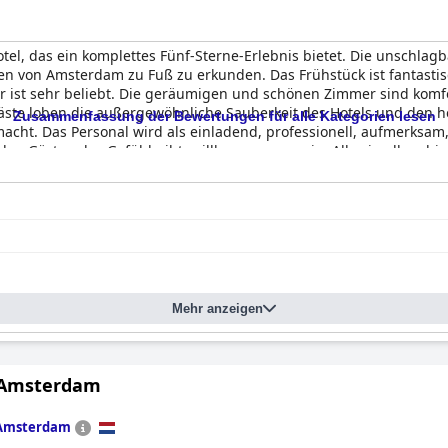
otel, das ein komplettes Fünf-Sterne-Erlebnis bietet. Die unschlag
en von Amsterdam zu Fuß zu erkunden. Das Frühstück ist fantasti
 ist sehr beliebt. Die geräumigen und schönen Zimmer sind komf
 Gäste loben die außergewöhnliche Sauberkeit des Hotels und den 
Zusammenfassung der Bewertungen für alle Kategorien lesen
acht. Das Personal wird als einladend, professionell, aufmerksa
den Gästen das Gefühl gibt, willkommen zu sein. Alles in allem bi
 Erstaunen versetzen wird.
Mehr anzeigen
 Amsterdam
Amsterdam