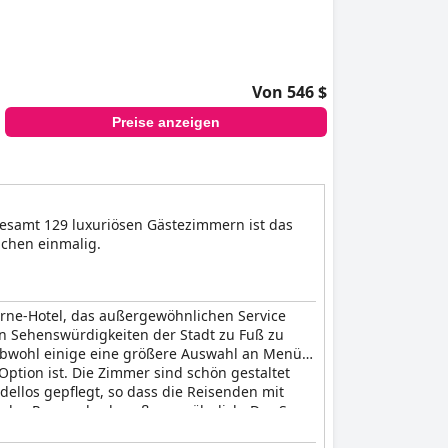
Von 546 $
Preise anzeigen
gesamt 129 luxuriösen Gästezimmern ist das
ichen einmalig.
erne-Hotel, das außergewöhnlichen Service
en Sehenswürdigkeiten der Stadt zu Fuß zu
 obwohl einige eine größere Auswahl an Menüs
Option ist. Die Zimmer sind schön gestaltet
ellos gepflegt, so dass die Reisenden mit
ät des Personals als außergewöhnlich. Das Spa
andarin Oriental Conservatorium, Amsterdam)