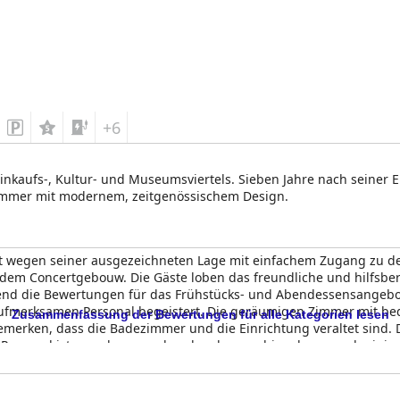
+6
Einkaufs-, Kultur- und Museumsviertels. Sieben Jahre nach seiner
immer mit modernem, zeitgenössischem Design.
t wegen seiner ausgezeichneten Lage mit einfachem Zugang zu de
 Concertgebouw. Die Gäste loben das freundliche und hilfsberei
rend die Bewertungen für das Frühstücks- und Abendessensangebot
merksamen Personal begeistert. Die geräumigen Zimmer mit bequ
Zusammenfassung der Bewertungen für alle Kategorien lesen
emerken, dass die Badezimmer und die Einrichtung veraltet sind. 
 Personal ist zuvorkommend und mehrsprachig, aber es gab eini
tet bequeme, gebührenpflichtige Parkplätze vor Ort und ist ideal f
rvice machen das
Hilton Amsterdam
zu einer guten Wahl für einen
 die günstige Lage des Hotels trotz einiger kleinerer Probleme ei