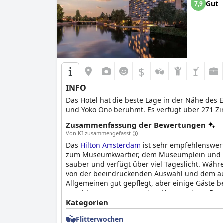
Gut
7,9
$
INFO
Das Hotel hat die beste Lage in der Nähe des 
und Yoko Ono berühmt. Es verfügt über 271 Z
Zusammenfassung der Bewertungen
Von KI zusammengefasst
Das
Hilton Amsterdam
ist sehr empfehlenswer
zum Museumkwartier, dem Museumplein und dem
sauber und verfügt über viel Tageslicht. Wäh
von der beeindruckenden Auswahl und dem auf
Allgemeinen gut gepflegt, aber einige Gäste b
es gibt nur wenige negative Kommentare. Das
Personal und lange Wartezeiten. Das Hotel bie
Kategorien
bequemen Betten und der ausgezeichnete Se
Flitterwochen
ruhige Umgebung, die Qualität des Service und