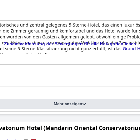
storisches und zentral gelegenes 5-Sterne-Hotel, das einen luxuriö
 die Zimmer geräumig und komfortabel und das Hotel wurde für s
gen wurden von den Gästen allgemein gelobt, obwohl einige Proble
r des Hotels machen es zu einer guten Wahl für alle, die Geschic
Zusammenfassung der Bewertungen für alle Kategorien lesen
 seine 5-Sterne-Klassifizierung nicht ganz erfüllt, ist das
Grand H
 luxuriösen Aufenthalt.
Mehr anzeigen
vatorium Hotel (Mandarin Oriental Conservatori