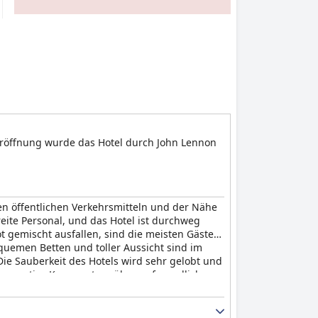
 Eröffnung wurde das Hotel durch John Lennon
n öffentlichen Verkehrsmitteln und der Nähe
te Personal, und das Hotel ist durchweg
 gemischt ausfallen, sind die meisten Gäste
emen Betten und toller Aussicht sind im
Die Sauberkeit des Hotels wird sehr gelobt und
ge negative Kommentare über unfreundliches
ür Familien mit Haustieren und Kindern. Die
 unvergesslichen Urlaub. Insgesamt sind die
nen Aufenthalt wert.