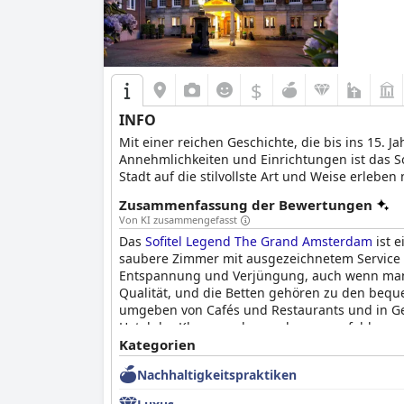
$
INFO
Mit einer reichen Geschichte, die bis ins 15.
Annehmlichkeiten und Einrichtungen ist das So
Stadt auf die stilvollste Art und Weise erle
19 Tagungs- und Veranstaltungsorte genießen,
Zusammenfassung der Bewertungen
Von KI zusammengefasst
Das
Sofitel Legend The Grand Amsterdam
ist e
saubere Zimmer mit ausgezeichnetem Service d
Entspannung und Verjüngung, auch wenn man 
Qualität, und die Betten gehören zu den beque
umgeben von Cafés und Restaurants und in Gehw
Hotel der Klasse suchen, sehr zu empfehlen.
Kategorien
Nachhaltigkeitspraktiken