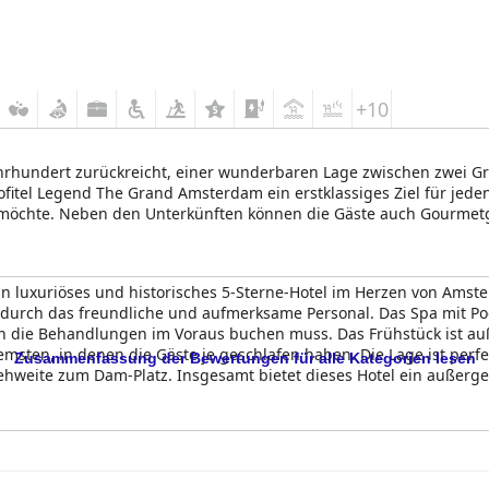
+10
 Jahrhundert zurückreicht, einer wunderbaren Lage zwischen zwei G
fitel Legend The Grand Amsterdam ein erstklassiges Ziel für jeden
ben möchte. Neben den Unterkünften können die Gäste auch Gourme
 die jeden Aufenthalt zu einem unvergesslichen Erlebnis werden 
in luxuriöses und historisches 5-Sterne-Hotel im Herzen von Amst
urch das freundliche und aufmerksame Personal. Das Spa mit Pool
die Behandlungen im Voraus buchen muss. Das Frühstück ist auß
msten, in denen die Gäste je geschlafen haben. Die Lage ist perfe
Zusammenfassung der Bewertungen für alle Kategorien lesen
eite zum Dam-Platz. Insgesamt bietet dieses Hotel ein außergewöh