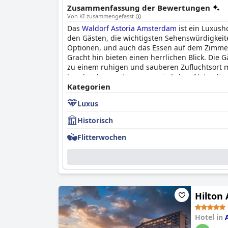
Zusammenfassung der Bewertungen
Von KI zusammengefasst
Das
Waldorf Astoria Amsterdam
ist ein Luxush
den Gästen, die wichtigsten Sehenswürdigkeit
Optionen, und auch das Essen auf dem Zimmer
Gracht hin bieten einen herrlichen Blick. Die
zu einem ruhigen und sauberen Zufluchtsort m
beschrieben, mit einer persönlichen Note, die 
mit einer fantastischen Atmosphäre, die Sie in
Kategorien
Luxus
Historisch
Flitterwochen
Hilton
Hotel in