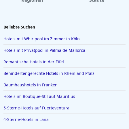
Regionen
Städte
außergewöhnlichen Service, wobei einige es eher mit fünf
Hotels in Norddeich
Sternen bewerten. Trotz einiger Kritikpunkte bezüglich der
Hotels in Como
Sauberkeit und kleinerer Serviceprobleme ist der allgemeine
Eindruck positiv, was durch die hervorragende Unterstützung
Hotels in Füssen
und Gastfreundschaft des Personals unterstrichen wird.
Beliebte Suchen
Hotels in Husum
Hotels mit Whirlpool im Zimmer in Köln
Hotels in Rosenheim
Hotels mit Privatpool in Palma de Mallorca
Hotels in Istanbul
Romantische Hotels in der Eifel
Hotels in Willingen
Behindertengerechte Hotels in Rheinland Pfalz
Hotels auf Santorin
Hotels in Ludwigsburg
Baumhaushotels in Franken
Hotels in Bagamoyo
Hotels im Boutique-Stil auf Mauritius
Hotels in Gera
5-Sterne-Hotels auf Fuerteventura
Hotels auf Zypern
4-Sterne-Hotels in Lana
Hotels in Dierhagen