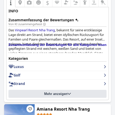
$
INFO
Zusammenfassung der Bewertungen
Von KI zusammengefasst
Das
Vinpearl Resort Nha Trang
, bekannt für seine erstklassige
Lage direkt am Strand, bietet einen idyllischen Rückzugsort für
Familien und Paare gleichermaßen. Das Resort, auf einer Insel
gelegen, bietet direkten Zugang zu einem atemberaubenden,
Zusammenfassung der Bewertungen für alle Kategorien lesen
gepflegten Strand mit weichem, weißen Sand und bietet von
vielen Zimmern aus einen atemberaubenden Meerblick. Gäste
schätzen die günstige Nähe des Resorts zu Attraktionen wie
Kategorien
dem Vergnügungspark VinWonders und dem Vinpearl
Luxus
Golfplatz, kombiniert mit leicht zugänglichen
Transportmöglichkeiten wie dem kostenlosen Schnellboot-
Golf
Service.
Strand
Das weitläufige Gelände ist sorgfältig gepflegt und verfügt über
moderne und saubere Einrichtungen, darunter ein großer,
Mehr anzeigen
schöner Pool, geräumige Villen und Poolbars, die allen
Bedürfnissen gerecht werden. Die hervorragende Lage und die
exzellenten Annehmlichkeiten tragen zusammen mit dem
ruhigen Ambiente dazu bei, dass es eine perfekte Wahl sowohl
Amiana Resort Nha Trang
für einen ruhigen Rückzugsort als auch für einen aktiven Urlaub