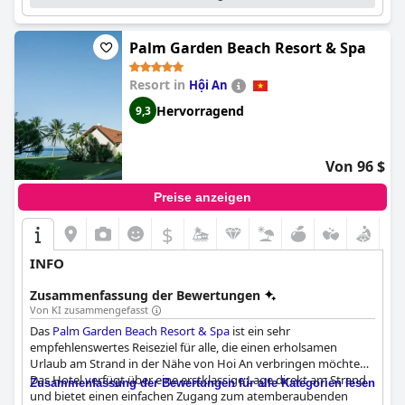
abseits des Trubels der Stadt zu entspannen und zu erholen.
Palm Garden Beach Resort & Spa
Resort in
Hội An
Hervorragend
9,3
Von 96 $
Preise anzeigen
$
INFO
Zusammenfassung der Bewertungen
Von KI zusammengefasst
Das
Palm Garden Beach Resort & Spa
ist ein sehr
empfehlenswertes Reiseziel für alle, die einen erholsamen
Urlaub am Strand in der Nähe von Hoi An verbringen möchten.
Das Hotel verfügt über eine erstklassige Lage direkt am Strand
Zusammenfassung der Bewertungen für alle Kategorien lesen
und bietet einen einfachen Zugang zum atemberaubenden