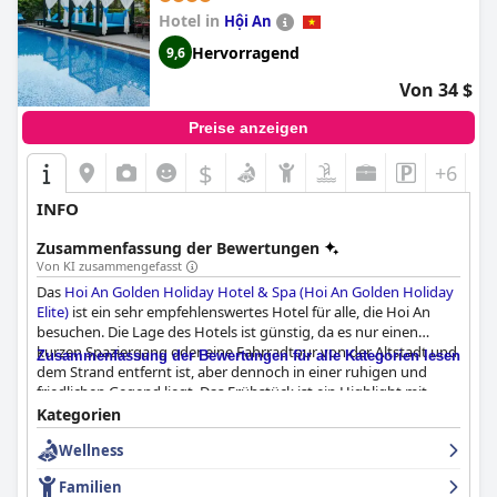
Hotel in
Hội An
Hervorragend
9,6
Von 34 $
Preise anzeigen
$
+6
INFO
Zusammenfassung der Bewertungen
Von KI zusammengefasst
Das
Hoi An Golden Holiday Hotel & Spa (Hoi An Golden Holiday
Elite)
ist ein sehr empfehlenswertes Hotel für alle, die Hoi An
besuchen. Die Lage des Hotels ist günstig, da es nur einen
kurzen Spaziergang oder eine Fahrradtour von der Altstadt und
Zusammenfassung der Bewertungen für alle Kategorien lesen
dem Strand entfernt ist, aber dennoch in einer ruhigen und
friedlichen Gegend liegt. Das Frühstück ist ein Highlight mit
einer großen Auswahl an Optionen, die sowohl östliche als auch
Kategorien
westliche Geschmäcker bedienen. Die Zimmer sind sauber,
Wellness
geräumig und mit allen notwendigen Annehmlichkeiten
ausgestattet, einige Gäste bezeichnen sie sogar als luxuriös. Die
Familien
Sauberkeit des Hotels ist außergewöhnlich und die Gäste