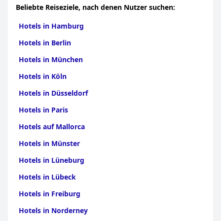
nördlichen Zentralküste
|
Hotels in Tay Bac
|
Hotels in
Beliebte Reiseziele, nach denen Nutzer suchen:
Kampot
|
Hotels in Takev
Hotels in Hamburg
Hotels in Berlin
Hotels in München
Hotels in Köln
Hotels in Düsseldorf
Hotels in Paris
Hotels auf Mallorca
Hotels in Münster
Hotels in Lüneburg
Hotels in Lübeck
Hotels in Freiburg
Hotels in Norderney