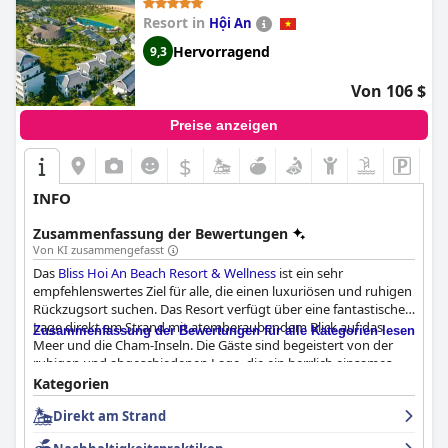
Resort in
Hội An
Hervorragend
9,3
Von 106 $
Preise anzeigen
$
INFO
Zusammenfassung der Bewertungen
Von KI zusammengefasst
Das
Bliss Hoi An Beach Resort & Wellness
ist ein sehr
empfehlenswertes Ziel für alle, die einen luxuriösen und ruhigen
Rückzugsort suchen. Das Resort verfügt über eine fantastische
Lage direkt am Strand mit atemberaubendem Blick auf das
Zusammenfassung der Bewertungen für alle Kategorien lesen
Meer und die Cham-Inseln. Die Gäste sind begeistert von der
ruhigen und abgeschiedenen Lage, die ein herrlich einsames
Stranderlebnis abseits des Trubels von Hoi An bietet. Das
Kategorien
Frühstück ist ein Erlebnis zum Sterben" mit einer wirklich guten"
Direkt am Strand
Auswahl an vietnamesischen und internationalen Gerichten. Die
Zimmer sind privat, geräumig und sehr sauber und bieten einen