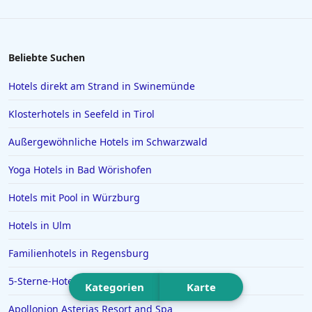
Hotels in Kopenhagen
Hotels in Saarbrücken
Hotels in Sölden
Beliebte Suchen
Hotels in Karlsruhe
Hotels direkt am Strand in Swinemünde
Hotels in Rom
Klosterhotels in Seefeld in Tirol
Hotels in Wiesbaden
Außergewöhnliche Hotels im Schwarzwald
Hotels in Essen
Yoga Hotels in Bad Wörishofen
Hotels in Griechenland
Hotels in Greifswald
Hotels mit Pool in Würzburg
Hotels in Deidesheim
Hotels in Ulm
Hotels in Erlangen
Familienhotels in Regensburg
Hotels in Rotterdam
5-Sterne-Hotels in Polen
Kategorien
Karte
Hotels in Bad Homburg vor der Höhe
Apollonion Asterias Resort and Spa