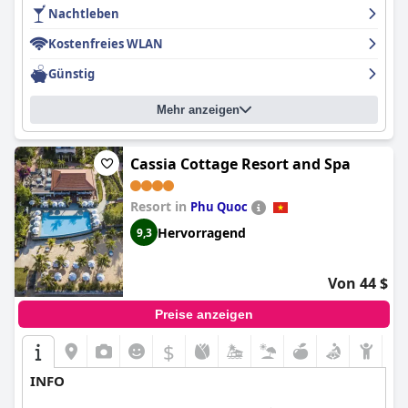
Nachtleben
Kostenfreies WLAN
Günstig
Mehr anzeigen
Cassia Cottage Resort and Spa
Resort in
Phu Quoc
Hervorragend
9,3
Von 44 $
Preise anzeigen
$
INFO