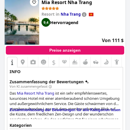
Pools, die kostenlosen Getränke und die
Mia Resort Nha Trang
Wassersportmöglichkeiten trugen dazu bei, dass sie die Anlage
genießen konnten. Insgesamt bietet das InterContinental
Resort in
Nha Trang
Danang Sun Peninsula Resort ein erhabenes und
unvergessliches Erlebnis, das alle Erwartungen übertreffen wird.
Hervorragend
9,4
Von 111 $
Preise anzeigen
$
INFO
Zusammenfassung der Bewertungen
Von KI zusammengefasst
Das
Mia Resort Nha Trang
ist ein sehr empfehlenswertes,
luxuriöses Hotel mit einer atemberaubend schönen Umgebung
und außergewöhnlichem Service. Die Gäste schwärmen von der
atemberaubenden Lage mit dem atemberaubenden Blick auf
Zusammenfassung der Bewertungen für alle Kategorien lesen
die Küste, dem friedlichen Zen-Design und der wunderschön
angelegten Anlage, die den perfekten Ort für einen erholsamen
Kurzurlaub darstellt. Einige Gäste fanden das Resort zwar etwas
Kategorien
abgelegen, aber die Lage ist erstklassig, und ein kostenloser