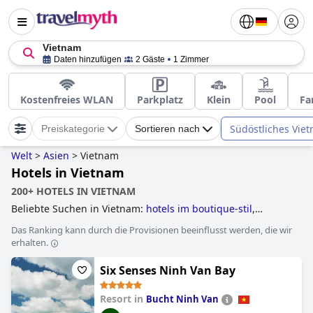
Vietnam
Daten hinzufügen
2 Gäste
1 Zimmer
Kostenfreies WLAN
Parkplatz
Klein
Pool
Fa
Südöstliches Vie
Preiskategorie
Sortieren nach
Welt
>
Asien
>
Vietnam
Hotels in Vietnam
200+ HOTELS IN VIETNAM
Beliebte Suchen in Vietnam:
hotels im boutique-stil
,
luxushotels
and
5-sterne-hotels
.
Das Ranking kann durch die Provisionen beeinflusst werden, die wir
erhalten.
Six Senses Ninh Van Bay
Resort in
Bucht Ninh Van