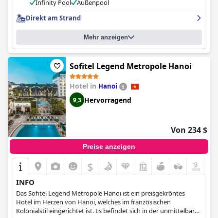
familienfreundlich und bietet Aktivitäten für Kinder an. Das
Infinity Pool
Außenpool
Salinda Resort ist ein ideales Ziel für einen luxuriösen,
Direkt am Strand
entspannenden und angenehmen Urlaub.
Mehr anzeigen
Sofitel Legend Metropole Hanoi
Hotel in
Hanoi
Hervorragend
9,3
Von 234 $
Preise anzeigen
$
INFO
Das Sofitel Legend Metropole Hanoi ist ein preisgekröntes
Hotel im Herzen von Hanoi, welches im französischen
Kolonialstil eingerichtet ist. Es befindet sich in der unmittelbaren