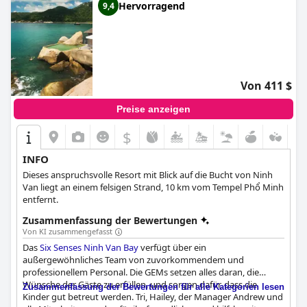
Hervorragend
9,4
Von 411 $
Preise anzeigen
$
INFO
Dieses anspruchsvolle Resort mit Blick auf die Bucht von Ninh
Van liegt an einem felsigen Strand, 10 km vom Tempel Phổ Minh
entfernt.
Zusammenfassung der Bewertungen
Von KI zusammengefasst
Das
Six Senses Ninh Van Bay
verfügt über ein
außergewöhnliches Team von zuvorkommendem und
professionellem Personal. Die GEMs setzen alles daran, die
Wünsche der Gäste zu erfüllen, und sorgen dafür, dass die
Zusammenfassung der Bewertungen für alle Kategorien lesen
Kinder gut betreut werden. Tri, Hailey, der Manager Andrew und