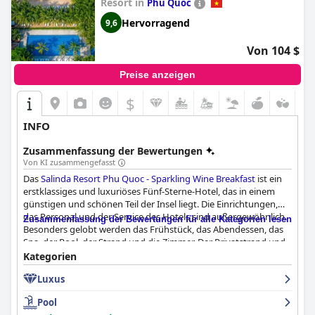
Resort in
Phu Quoc
Hervorragend
9,6
Von 104 $
Preise anzeigen
$
INFO
Zusammenfassung der Bewertungen
Von KI zusammengefasst
Das
Salinda Resort Phu Quoc - Sparkling Wine Breakfast
ist ein
erstklassiges und luxuriöses Fünf-Sterne-Hotel, das in einem
günstigen und schönen Teil der Insel liegt. Die Einrichtungen,
das Personal und der Service des Hotels sind außergewöhnlich.
Zusammenfassung der Bewertungen für alle Kategorien lesen
Besonders gelobt werden das Frühstück, das Abendessen, das
Spa, der Pool, der Strand und die Zimmer. Der Privatstrand und
der Außenpool des Resorts laden zum Entspannen ein, während
Kategorien
die zahlreichen gastronomischen Einrichtungen köstliche und
Luxus
authentische Speisen anbieten. Das aufmerksame und
fürsorgliche Personal sorgt dafür, dass die Gäste den
Pool
bestmöglichen Aufenthalt haben. Darüber hinaus ist das Hotel