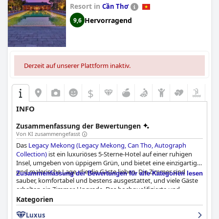
Resort in
Cần Thơ
Hervorragend
9,6
Derzeit auf unserer Plattform inaktiv.
$
INFO
Zusammenfassung der Bewertungen
Von KI zusammengefasst
Das
Legacy Mekong (Legacy Mekong, Can Tho, Autograph
Collection)
ist ein luxuriöses 5-Sterne-Hotel auf einer ruhigen
Insel, umgeben von üppigem Grün, und bietet eine einzigartige
und malerische Lage, die die Gäste lieben. Die Zimmer sind
Zusammenfassung der Bewertungen für alle Kategorien lesen
sauber, komfortabel und bestens ausgestattet, und viele Gäste
erhalten ein Zimmer-Upgrade. Das hochqualifizierte und
engagierte Personal bietet jedem Gast einen fantastischen
Kategorien
Service und tut alles, um seinen Aufenthalt unvergesslich zu
Luxus
machen. Der Pool ist ein fantastischer Ort, um sich zu