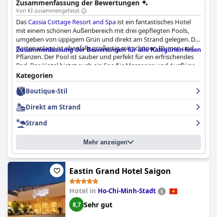
Zusammenfassung der Bewertungen
Von KI zusammengefasst
Das
Cassia Cottage Resort and Spa
ist ein fantastisches Hotel
mit einem schönen Außenbereich mit drei gepflegten Pools,
umgeben von üppigem Grün und direkt am Strand gelegen. Die
Gartenanlage ist ebenfalls großartig mit schönen Blumen und
Zusammenfassung der Bewertungen für alle Kategorien lesen
Pflanzen. Der Pool ist sauber und perfekt für ein erfrischendes
Bad. Das Hotel bietet auch ein Spa für Massagen und Ausflüge
oder Scooterverleih. Die Zimmer sind komfortabel und bequem
Kategorien
und gehen nahtlos in den älteren Landhausstil und die
Boutique-Stil
modernen Zimmer über. Auch wenn einige Einrichtungen etwas
abgenutzt wirken, entschädigt der bemerkenswerte Blick auf
Direkt am Strand
das Meer und den Sonnenuntergang von mehreren Pools aus
dafür. Das aufmerksame Personal und die raffinierten Cocktails,
Strand
Frühstücke und Mahlzeiten des Hotels garantieren einen
unvergesslichen Aufenthalt.
Mehr anzeigen
Eastin Grand Hotel Saigon
Hotel in
Ho-Chi-Minh-Stadt
Sehr gut
8,7