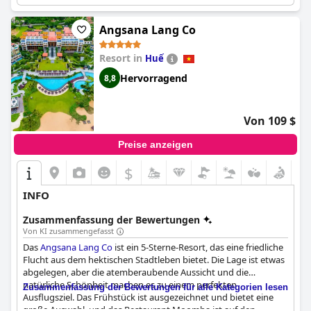
Erlebnis bei. Kostenlose Fahrräder erhöhen den Komfort und
das Vergnügen der Gäste zusätzlich.
Angsana Lang Co
Insgesamt bietet
Little Hoi An . A Boutique Hotel & Spa
einen
Resort in
Huế
gemütlichen, stilvollen und gepflegten Rückzugsort. Seine
unschlagbare Lage, sein außergewöhnliches Personal, seine
Hervorragend
8,8
komfortablen Unterkünfte und seine ausgezeichneten
Annehmlichkeiten machen es zu einem Favoriten für Besucher,
die einen unvergesslichen und zufriedenstellenden Aufenthalt in
Von 109 $
Hoi An suchen.
Preise anzeigen
$
INFO
Zusammenfassung der Bewertungen
Von KI zusammengefasst
Das
Angsana Lang Co
ist ein 5-Sterne-Resort, das eine friedliche
Flucht aus dem hektischen Stadtleben bietet. Die Lage ist etwas
abgelegen, aber die atemberaubende Aussicht und die
natürliche Schönheit machen es zu einem perfekten
Zusammenfassung der Bewertungen für alle Kategorien lesen
Ausflugsziel. Das Frühstück ist ausgezeichnet und bietet eine
große Auswahl, und das Restaurant Moomba ist auf den