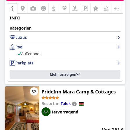
$
+3
INFO
Kategorien
Luxus
Pool
Außenpool
Parkplatz
Mehr anzeigen
PrideInn Mara Camp & Cottages
Resort in
Talek
Hervorragend
8,8
Von 261 $