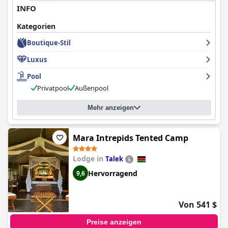
INFO
Kategorien
Boutique-Stil
Luxus
Pool
Privatpool
Außenpool
Mehr anzeigen
Mara Intrepids Tented Camp
Lodge in
Talek
Hervorragend
9,6
Von 541 $
Preise anzeigen