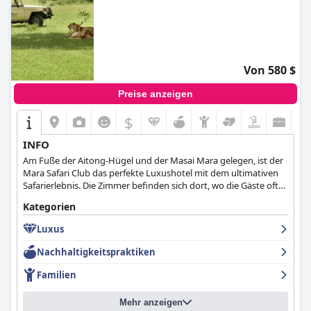
Von 580 $
Preise anzeigen
$
INFO
Am Fuße der Aitong-Hügel und der Masai Mara gelegen, ist der
Mara Safari Club das perfekte Luxushotel mit dem ultimativen
Safarierlebnis. Die Zimmer befinden sich dort, wo die Gäste oft
Krokodile und Flusspferde sehen, und das Hotel bietet
Kategorien
Pirschfahrten in einem Landcruiser an.
Luxus
Nachhaltigkeitspraktiken
Familien
Mehr anzeigen