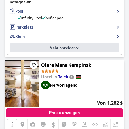
Kategorien
Pool
Infinity Pool
Außenpool
Parkplatz
Klein
Mehr anzeigen
Olare Mara Kempinski
Hotel in
Talek
Hervorragend
9,9
Von 1.282 $
Preise anzeigen
$
+2