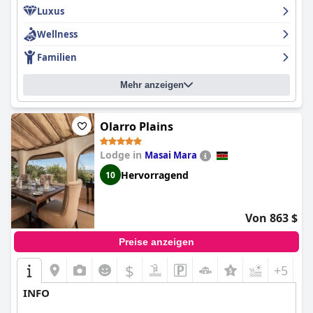
Luxus
Wellness
Familien
Mehr anzeigen
Olarro Plains
Lodge in
Masai Mara
Hervorragend
10
Von 863 $
Preise anzeigen
$
+5
INFO