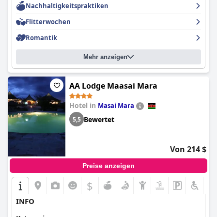
Nachhaltigkeitspraktiken
Flitterwochen
Romantik
Mehr anzeigen
AA Lodge Maasai Mara
Hotel in
Masai Mara
Bewertet
5,5
Von 214 $
Preise anzeigen
$
INFO