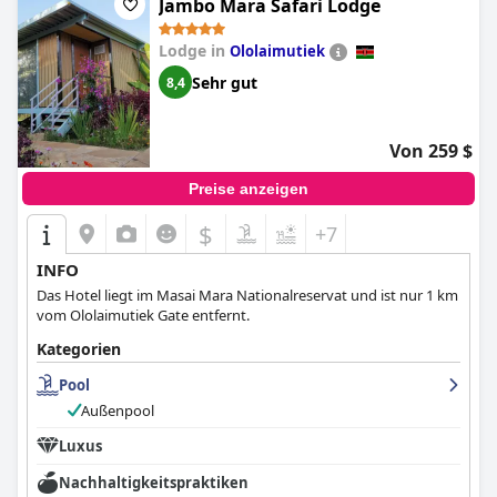
Jambo Mara Safari Lodge
Lodge in
Ololaimutiek
Sehr gut
8,4
Von 259 $
Preise anzeigen
$
+7
INFO
Das Hotel liegt im Masai Mara Nationalreservat und ist nur 1 km
vom Ololaimutiek Gate entfernt.
Kategorien
Pool
Außenpool
Luxus
Nachhaltigkeitspraktiken