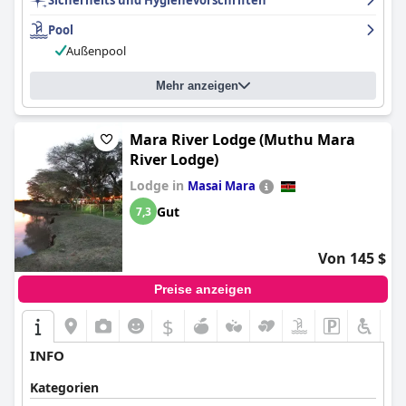
Sicherheits und Hygienevorschriften
Pool
Außenpool
Mehr anzeigen
Mara River Lodge (Muthu Mara
River Lodge)
Lodge in
Masai Mara
Gut
7,3
Von 145 $
Preise anzeigen
$
+3
INFO
Kategorien