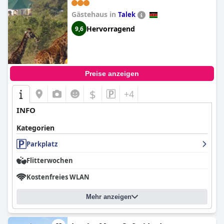
Gästehaus in
Talek
Hervorragend
9,6
Preise anzeigen
$
+4
INFO
Kategorien
Parkplatz
Flitterwochen
Kostenfreies WLAN
Mehr anzeigen