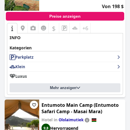
Von 198 $
Preise anzeigen
$
+6
INFO
Kategorien
Parkplatz
Klein
Luxus
Mehr anzeigen
Entumoto Main Camp (Entumoto
Safari Camp - Masai Mara)
Hotel in
Ololaimutiek
Hervorragend
9,8