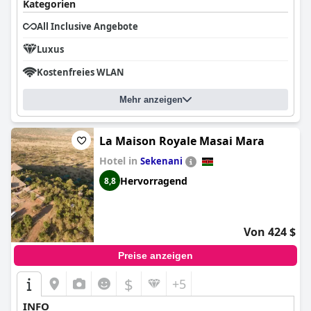
Kategorien
All Inclusive Angebote
Luxus
Kostenfreies WLAN
Mehr anzeigen
La Maison Royale Masai Mara
Hotel in
Sekenani
Hervorragend
8,8
Von 424 $
Preise anzeigen
$
+5
INFO