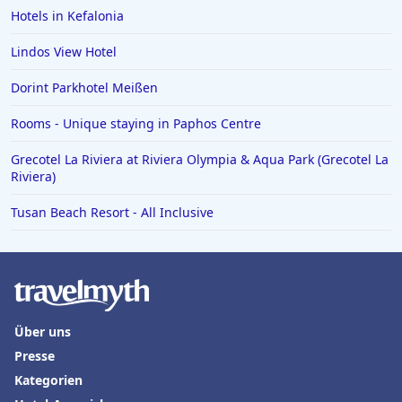
Hotels in Kefalonia
Hotels in Paguera
Hotels in Achen See
Lindos View Hotel
Hotels in Marburg Biedenkopf
Dorint Parkhotel Meißen
Hotels in Punta Cana
Rooms - Unique staying in Paphos Centre
Hotels in Burg
Grecotel La Riviera at Riviera Olympia & Aqua Park (Grecotel La
Hotels in Ischgl
Riviera)
Hotels in Cochem
Tusan Beach Resort - All Inclusive
Hotels in Karibische Inseln
Hotels in Boppard
Über uns
Presse
Kategorien