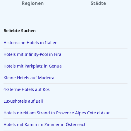
Regionen
Städte
Hotels in Flensburg
Hotels in Kassel
Hotels in Barcelona
Beliebte Suchen
Hotels in Palma de Mallorca
Historische Hotels in Italien
Hotels in Mailand
Hotels mit Infinity-Pool in Fira
Hotels auf Gran Canaria
Hotels mit Parkplatz in Genua
Hotels in Zell am See
Kleine Hotels auf Madeira
Hotels in Würzburg
Hotels in Borkum
4-Sterne-Hotels auf Kos
Hotels in Quedlinburg
Luxushotels auf Bali
Hotels in der Sächsischen Schweiz
Hotels direkt am Strand in Provence Alpes Cote d Azur
Hotels in Speyer
Hotels mit Kamin im Zimmer in Österreich
Hotels in Bregenz