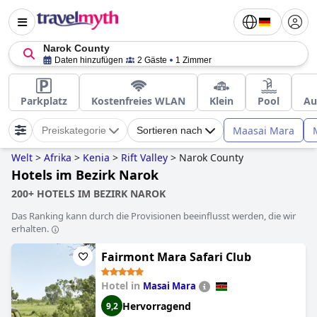
Narok County
Daten hinzufügen
2 Gäste
1 Zimmer
Parkplatz
Kostenfreies WLAN
Klein
Pool
Au
Maasai Mara
Preiskategorie
Sortieren nach
Welt
>
Afrika
>
Kenia
>
Rift Valley
>
Narok County
Hotels im Bezirk Narok
200+ HOTELS IM BEZIRK NAROK
Das Ranking kann durch die Provisionen beeinflusst werden, die wir
erhalten.
Fairmont Mara Safari Club
Hotel in
Masai Mara
Hervorragend
9,2