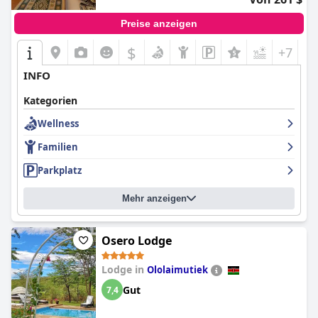
Preise anzeigen
$
+7
INFO
Kategorien
Wellness
Familien
Parkplatz
Mehr anzeigen
Osero Lodge
Lodge in
Ololaimutiek
Gut
7,4