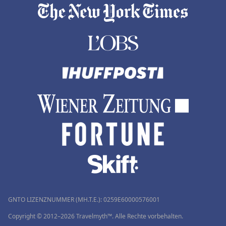
GNTO LIZENZNUMMER (MH.T.E.): 0259Ε60000576001
Copyright © 2012–2026 Travelmyth™. Alle Rechte vorbehalten.