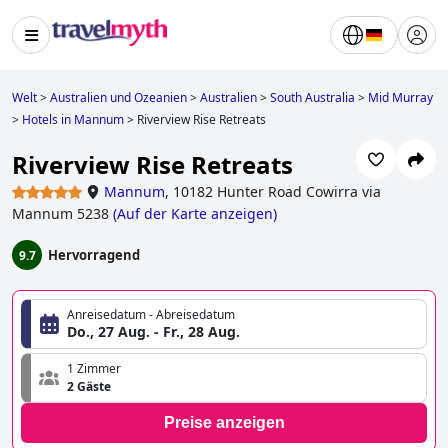
Welt
>
Australien und Ozeanien
>
Australien
>
South Australia
>
Mid Murray
>
Hotels in Mannum
>
Riverview Rise Retreats
Riverview Rise Retreats
Mannum
,
10182 Hunter Road Cowirra via
Mannum 5238
(
Auf der Karte anzeigen
)
Hervorragend
9.7
Anreisedatum - Abreisedatum
Do., 27 Aug. - Fr., 28 Aug.
1 Zimmer
2 Gäste
Preise anzeigen