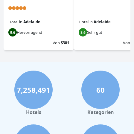
Hotel
in
Adelaide
Hotel
in
Adelaide
Hervorragend
Sehr gut
9.6
8.6
Von
$301
Von
$
7,258,491
60
Hotels
Kategorien