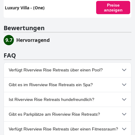
Preise
Luxury Villa - (One)
anzeigen
Bewertungen
9.7
Hervorragend
FAQ
Verfügt Riverview Rise Retreats über einen Pool?
Nein, Riverview Rise Retreats hat keinen Pool.
Gibt es im Riverview Rise Retreats ein Spa?
Nein, ein Spa ist im Riverview Rise Retreats nicht vorhanden.
Ist Riverview Rise Retreats hundefreundlich?
Nein, Riverview Rise Retreats erlaubt keine Hunde.
Gibt es Parkplätze am Riverview Rise Retreats?
Ja, Parkmöglichkeiten sind im Riverview Rise Retreats vorhanden.
Verfügt Riverview Rise Retreats über einen Fitnessraum?