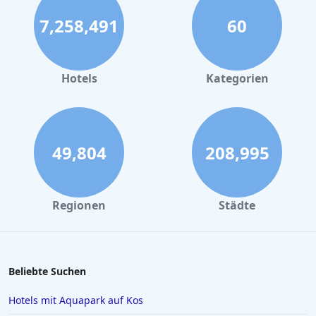
Luxushotels auf Gran Canaria
7,258,491
60
Luxushotels auf Mykonos
Luxushotels in Bozen
Luxushotels in Italien
Hotels
Kategorien
Luxushotels in der Eifel
Luxushotels in Portugal
Luxushotels in Marrakesch
49,804
208,995
Luxushotels an der Nordsee
Luxushotels auf Korsika
Regionen
Städte
Luxushotels in England
Beliebte Suchen
Hotels mit Aquapark auf Kos