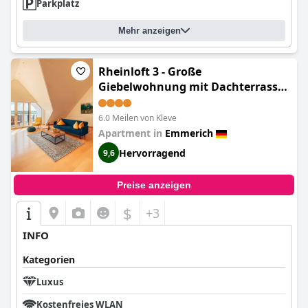
Parkplatz
Mehr anzeigen
Rheinloft 3 - Große
Giebelwohnung mit Dachterrassen
an der Rheinpromenade
6.0 Meilen von Kleve
Apartment in
Emmerich
Hervorragend
9,6
Preise anzeigen
$
+3
INFO
Kategorien
Luxus
Kostenfreies WLAN