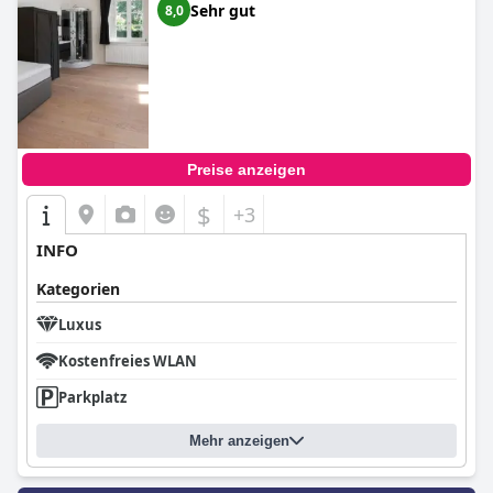
Sehr gut
8,0
Preise anzeigen
$
+3
INFO
Kategorien
Luxus
Kostenfreies WLAN
Parkplatz
Mehr anzeigen