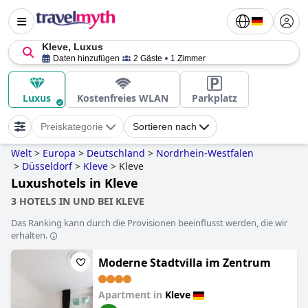
Kleve, Luxus
Daten hinzufügen
2 Gäste
1 Zimmer
Luxus
Kostenfreies WLAN
Parkplatz
Preiskategorie
Sortieren nach
Welt
>
Europa
>
Deutschland
>
Nordrhein-Westfalen
>
Düsseldorf
>
Kleve
>
Kleve
Luxushotels in Kleve
3 HOTELS IN UND BEI KLEVE
Das Ranking kann durch die Provisionen beeinflusst werden, die wir
erhalten.
Moderne Stadtvilla im Zentrum
Apartment in
Kleve