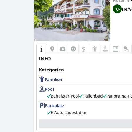
Hotel in
Herv
9,6
$
INFO
Kategorien
Familien
Pool
Beheizter Pool
Hallenbad
Panorama-Po
Parkplatz
E Auto Ladestation