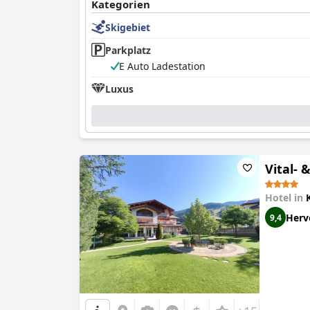
Kategorien
Skigebiet
Parkplatz
E Auto Ladestation
Luxus
Vital-
Hotel in
Herv
9,4