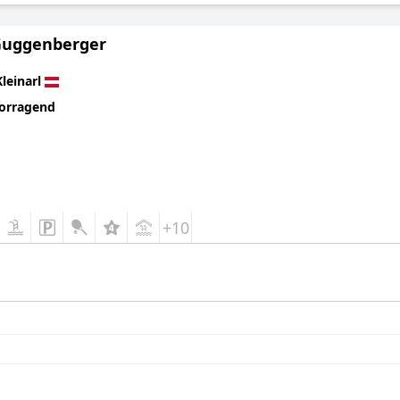
Guggenberger
Kleinarl
orragend
+10