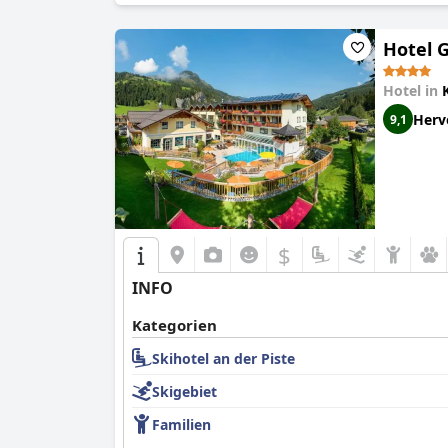
Hotel 
Hotel in
Herv
9,1
$
INFO
Kategorien
Skihotel an der Piste
Skigebiet
Familien