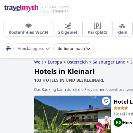
7,258,491 Hotels
in 60 Kategorien
Kostenfreies WLAN
Skigebiet
Parkplatz
Klein
Preiskategorie
Sortieren nach
Welt
>
Europa
>
Österreich
>
Salzburger Land
>
S
Hotels in Kleinarl
103 HOTELS IN UND BEI KLEINARL
Das Ranking kann durch die Provisionen beeinflusst werd
Hotel
Hotel in
Herv
9,0