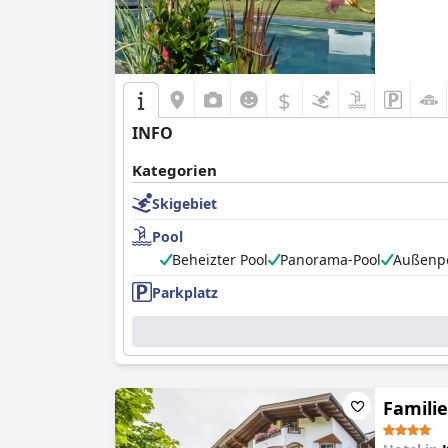
$
INFO
Kategorien
Skigebiet
Pool
Beheizter Pool
Panorama-Pool
Außenp
Parkplatz
Famili