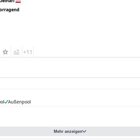
Kleinarl
orragend
+11
ol
Außenpool
Mehr anzeigen