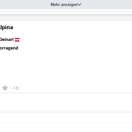
Mehr anzeigen
lpina
Kleinarl
orragend
+8