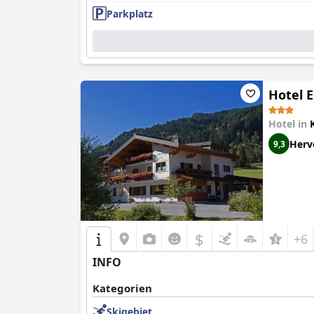
Parkplatz
Hotel 
Hotel in
Herv
9,3
$
+6
INFO
Kategorien
Skigebiet