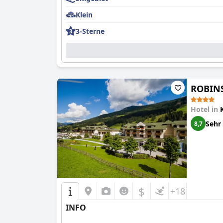
Klein
3-Sterne
ROBIN
Hotel in
Sehr
8,7
$
+18
INFO