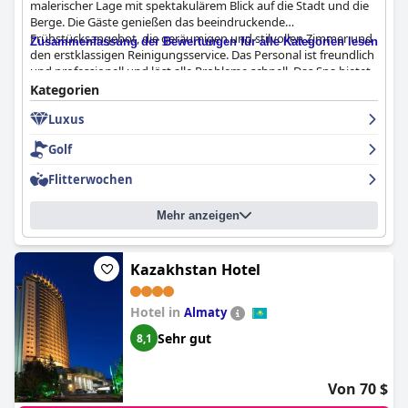
malerischer Lage mit spektakulärem Blick auf die Stadt und die
Berge. Die Gäste genießen das beeindruckende
Frühstücksangebot, die geräumigen und stilvollen Zimmer und
Zusammenfassung der Bewertungen für alle Kategorien lesen
den erstklassigen Reinigungsservice. Das Personal ist freundlich
und professionell und löst alle Probleme schnell. Das Spa bietet
trotz einiger kleinerer Schwächen einen hervorragenden
Kategorien
Service. Insgesamt ist das Hotel außergewöhnlich und
Luxus
erstaunlich, und einige Gäste bezeichnen es als eines der besten
Hotels der Welt. Es erfüllt hohe internationale Standards und
Golf
bietet den Gästen eine sichere und einladende Erfahrung.
Flitterwochen
Mehr anzeigen
Kazakhstan Hotel
Hotel in
Almaty
Sehr gut
8,1
Von 70 $