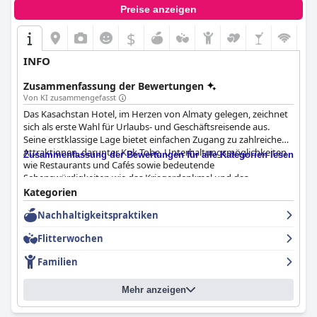
Preise anzeigen
$
INFO
Zusammenfassung der Bewertungen
Von KI zusammengefasst
Das Kasachstan Hotel, im Herzen von Almaty gelegen, zeichnet
sich als erste Wahl für Urlaubs- und Geschäftsreisende aus.
Seine erstklassige Lage bietet einfachen Zugang zu zahlreichen
Attraktionen, darunter Kok-Tobe, Unterhaltungsmöglichkeiten
Zusammenfassung der Bewertungen für alle Kategorien lesen
wie Restaurants und Cafés sowie bedeutende
Sehenswürdigkeiten wie das Kriegerdenkmal und das
Unabhängigkeitsdenkmal. Die atemberaubende Aussicht von
Kategorien
den höheren Etagen, insbesondere der 25., bietet einen
Nachhaltigkeitspraktiken
atemberaubenden Blick auf die Berge und das Stadtbild und
trägt zum Charme dieses historischen Hotels bei.
Flitterwochen
Das Frühstück im Kasachstan Hotel wird weithin für sein
Familien
köstliches und abwechslungsreiches Angebot mit einer Reihe
von gut zubereiteten Speisen gelobt, darunter frisches Gebäck,
Mehr anzeigen
herzhafte Optionen und eine bemerkenswerte Eierstation. Trotz
gelegentlicher Überfüllung und gemischter Bewertungen über