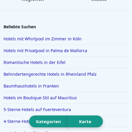
Hotels in Norddeich
Hotels in Como
Hotels in Füssen
Beliebte Suchen
Hotels in Husum
Hotels mit Whirlpool im Zimmer in Köln
Hotels in Rosenheim
Hotels mit Privatpool in Palma de Mallorca
Hotels in Istanbul
Romantische Hotels in der Eifel
Hotels in Willingen
Behindertengerechte Hotels in Rheinland Pfalz
Hotels auf Santorin
Hotels in Ludwigsburg
Baumhaushotels in Franken
Hotels in Bagamoyo
Hotels im Boutique-Stil auf Mauritius
Hotels in Gera
5-Sterne-Hotels auf Fuerteventura
Hotels auf Zypern
4-Sterne-Hotels in Lana
Kategorien
Karte
Hotels in Dierhagen