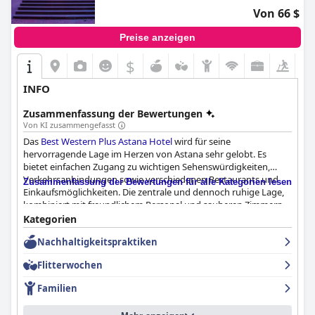
Von 66 $
Preise anzeigen
$
INFO
Zusammenfassung der Bewertungen
Von KI zusammengefasst
Das
Best Western Plus Astana Hotel
wird für seine
hervorragende Lage im Herzen von Astana sehr gelobt. Es
bietet einfachen Zugang zu wichtigen Sehenswürdigkeiten,
Verkehrsanbindungen sowie verschiedenen Restaurants und
Zusammenfassung der Bewertungen für alle Kategorien lesen
Einkaufsmöglichkeiten. Die zentrale und dennoch ruhige Lage,
kombiniert mit freundlichem Personal und sauberen Zimmern,
macht es zu einer idealen Wahl für Urlaubs- und
Kategorien
Geschäftsreisende.
Nachhaltigkeitspraktiken
Das Frühstück im Hotel wird im Allgemeinen für seine Vielfalt
Flitterwochen
und Qualität gut aufgenommen und bietet sowohl typische
Morgenkost als auch lokale Gerichte. Die Gäste schätzen die
Familien
vielfältige Auswahl und die reichhaltigen Angebote, obwohl
einige anregen, dass mehr Abwechslung das Erlebnis