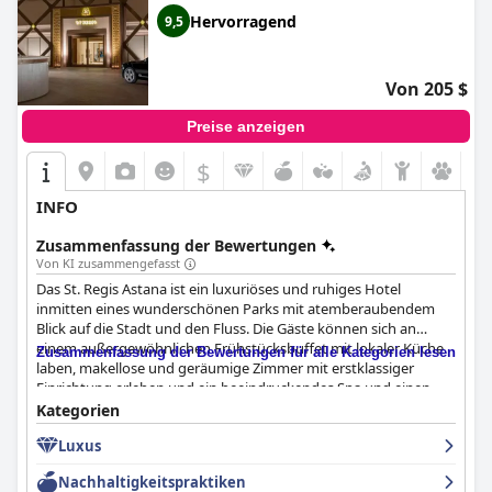
Hervorragend
9,5
Von 205 $
Preise anzeigen
$
INFO
Zusammenfassung der Bewertungen
Von KI zusammengefasst
Das St. Regis Astana ist ein luxuriöses und ruhiges Hotel
inmitten eines wunderschönen Parks mit atemberaubendem
Blick auf die Stadt und den Fluss. Die Gäste können sich an
einem außergewöhnlichen Frühstücksbuffet mit lokaler Küche
Zusammenfassung der Bewertungen für alle Kategorien lesen
laben, makellose und geräumige Zimmer mit erstklassiger
Einrichtung erleben und ein beeindruckendes Spa und einen
Swimmingpool genießen. Das Personal wird als zuvorkommend,
Kategorien
freundlich und aufmerksam beschrieben, bietet einen
Luxus
ausgezeichneten Service und gibt den Gästen ein Gefühl der
Sicherheit. Familien können sich an der Vielzahl von
Nachhaltigkeitspraktiken
Annehmlichkeiten für Kinder erfreuen, und Paare können sich