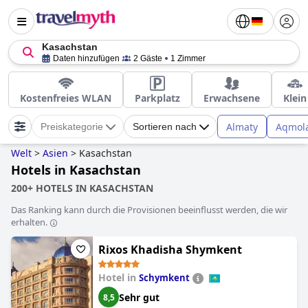
Kasachstan
Daten hinzufügen
2 Gäste
1 Zimmer
Kostenfreies WLAN
Parkplatz
Erwachsene
Klein
Almaty
Aqmol
Preiskategorie
Sortieren nach
Welt
>
Asien
>
Kasachstan
Hotels in Kasachstan
200+ HOTELS IN KASACHSTAN
Das Ranking kann durch die Provisionen beeinflusst werden, die wir
erhalten.
Rixos Khadisha Shymkent
Hotel in
Schymkent
Sehr gut
8,5