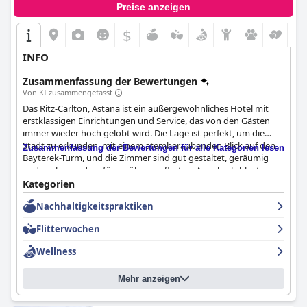
Preise anzeigen
$
INFO
Zusammenfassung der Bewertungen
Von KI zusammengefasst
Das Ritz-Carlton, Astana ist ein außergewöhnliches Hotel mit
erstklassigen Einrichtungen und Service, das von den Gästen
immer wieder hoch gelobt wird. Die Lage ist perfekt, um die
Stadt zu erkunden, mit einem atemberaubenden Blick auf den
Zusammenfassung der Bewertungen für alle Kategorien lesen
Bayterek-Turm, und die Zimmer sind gut gestaltet, geräumig
und sauber und verfügen über großartige Annehmlichkeiten.
Das Frühstücksangebot ist hervorragend, mit köstlichen
Kategorien
Optionen und aufmerksamen Mitarbeitern. Das Personal ist
Nachhaltigkeitspraktiken
bekannt für seinen außergewöhnlichen Service und seine
kundenorientierte Einstellung, die weit über das übliche Maß
Flitterwochen
hinausgeht, damit sich die Gäste willkommen und wohl fühlen.
Sehr zu empfehlen ist auch das Spa mit seiner luxuriösen
Wellness
Ausstattung und den ausgezeichneten Massageangeboten.
Alles in allem ist das
The Ritz-Carlton, Astana
ein
Mehr anzeigen
herausragendes, erstklassiges Hotel, das höchstes Lob verdient.