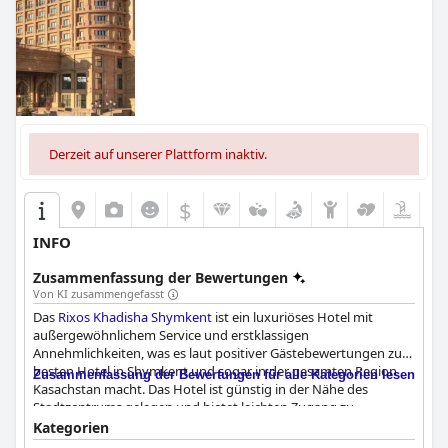
Derzeit auf unserer Plattform inaktiv.
$
INFO
Zusammenfassung der Bewertungen
Von KI zusammengefasst
Das
Rixos Khadisha Shymkent
ist ein luxuriöses Hotel mit
außergewöhnlichem Service und erstklassigen
Annehmlichkeiten, was es laut positiver Gästebewertungen zum
besten Hotel in Shymkent und sogar in der gesamten Region
Zusammenfassung der Bewertungen für alle Kategorien lesen
Kasachstan macht. Das Hotel ist günstig in der Nähe des
Stadtzentrums gelegen und bietet leichten Zugang zu
Restaurants und Cafés. Das Frühstücksbuffet bietet eine große
Kategorien
Auswahl an frischen, köstlichen Gerichten, darunter auch