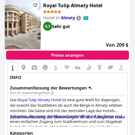
Royal Tulip Almaty Hotel
Hotel in
Almaty
Sehr gut
8,7
Von 209 $
Preise anzeigen
$
INFO
Zusammenfassung der Bewertungen
Von KI zusammengefasst
Das
Royal Tulip Almaty Hotel
ist eine gute Wahl für diejenigen,
die sowohl das Stadtleben als auch die Berge in Almaty erleben
möchten. Die Gäste sind mit der zentralen Lage des Hotels
zufrieden, das einen atemberaubenden Blick auf die Berge und
Zusammenfassung der Bewertungen für alle Kategorien lesen
einen einfachen Zugang zum Stadtzentrum und zum Skigebiet
bietet. Das Frühstück ist köstlich und bietet eine Vielzahl von
Optionen, und das Personal ist freundlich und hilfsbereit. Die
Kategorien