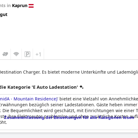
ts in
Kaprun
 gut
+1
Destination Charger. Es bietet moderne Unterkünfte und Lademöglic
e Kategorie 'E Auto Ladestation'
enidA - Mountain Residence)
' bietet eine Vielzahl von Annehmlichk
n Erwähnungen bezüglich seiner Ladestationen. Gäste heben immer 
 Die Bequemlichkeit wird geschätzt, mit Einrichtungen wie einer T
 Gäste ihre Elektroautos problemlos und ohne zusätzliche Kosten a
Zusammenfassung der Bewertungen für alle Kategorien lesen
öht.