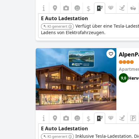
$
E Auto Ladestation
Verfügt über eine Tesla-Ladest
KI-generiert
Ladens von Elektrofahrzeugen.
AlpenP
Apartmen
Herv
9,0
$
E Auto Ladestation
Inklusive Tesla-Ladestation. 
KI-generiert