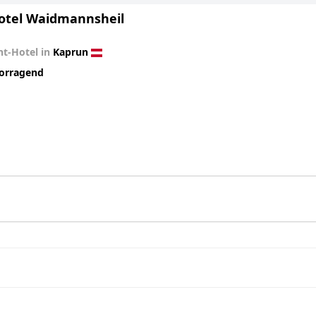
otel Waidmannsheil
t-Hotel in
Kaprun
orragend