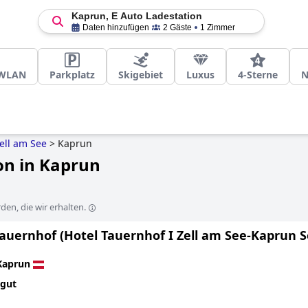
Kaprun, E Auto Ladestation
Daten hinzufügen
2 Gäste
1 Zimmer
 WLAN
Parkplatz
Skigebiet
Luxus
4-Sterne
N
ell am See
>
Kaprun
on in Kaprun
en, die wir erhalten.
Tauernhof (Hotel Tauernhof I Zell am See-Kaprun 
Kaprun
 gut