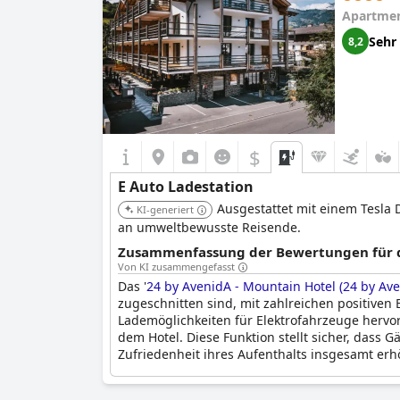
Apartmen
Sehr
8,2
$
E Auto Ladestation
Ausgestattet mit einem Tesla 
KI-generiert
an umweltbewusste Reisende.
Zusammenfassung der Bewertungen für di
Von KI zusammengefasst
Das '
24 by AvenidA - Mountain Hotel (24 by Av
zugeschnitten sind, mit zahlreichen positive
Lademöglichkeiten für Elektrofahrzeuge hervor.
dem Hotel. Diese Funktion stellt sicher, dass
Zufriedenheit ihres Aufenthalts insgesamt erh