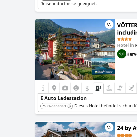
Reisebedürfnisse geeignet.
VÖTTER
includ
Hotel in
Herv
9,0
$
E Auto Ladestation
Dieses Hotel befindet sich in 
KI-generiert
24 by 