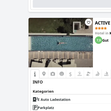
ACTIVE 
Hotel in
Gut
7,9
$
INFO
Kategorien
E Auto Ladestation
Parkplatz