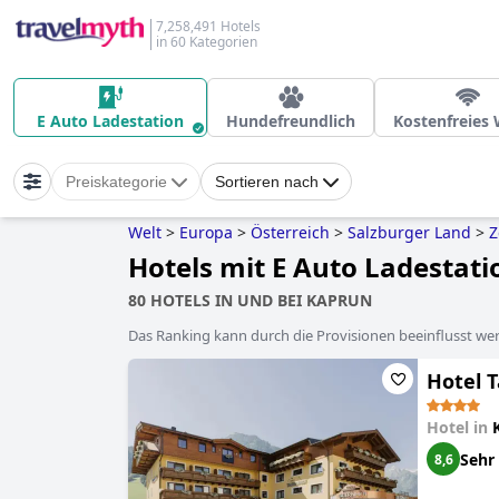
7,258,491 Hotels
in 60 Kategorien
E Auto Ladestation
Hundefreundlich
Kostenfreies
Preiskategorie
Sortieren nach
Welt
>
Europa
>
Österreich
>
Salzburger Land
>
Z
Hotels mit E Auto Ladestati
80 HOTELS IN UND BEI KAPRUN
Das Ranking kann durch die Provisionen beeinflusst werd
Hotel 
Hotel in
Sehr
8,6