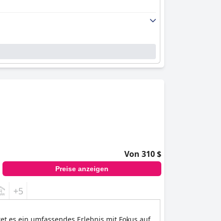
Von 310 $
Preise anzeigen
+5
tet es ein umfassendes Erlebnis mit Fokus auf