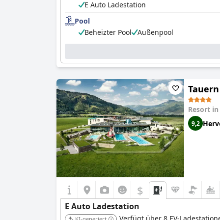
E Auto Ladestation
Pool
Beheizter Pool
Außenpool
Tauern
Resort i
Herv
9,2
$
E Auto Ladestation
Verfügt über 8 EV-Ladestation
KI-generiert