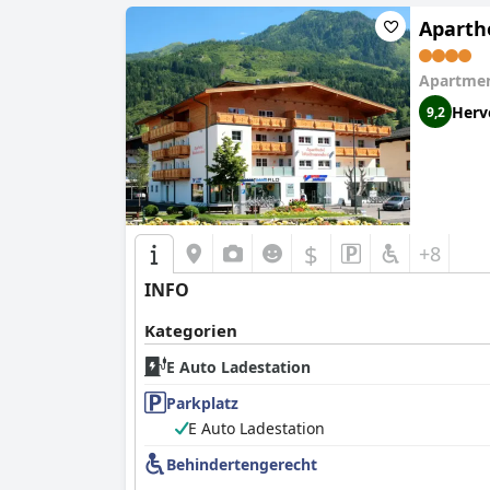
Aparth
Apartmen
Herv
9,2
$
+8
INFO
Kategorien
E Auto Ladestation
Parkplatz
E Auto Ladestation
Behindertengerecht