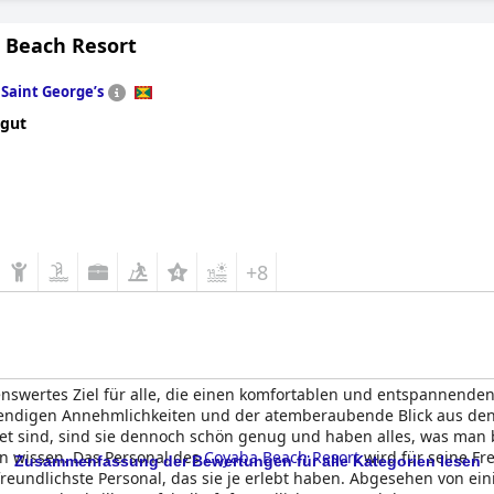
 Beach Resort
n
Saint Georgeʼs
 gut
+8
enswertes Ziel für alle, die einen komfortablen und entspannende
wendigen Annehmlichkeiten und der atemberaubende Blick aus den 
et sind, sind sie dennoch schön genug und haben alles, was man
n wissen. Das Personal des
Coyaba Beach Resort
wird für seine F
Zusammenfassung der Bewertungen für alle Kategorien lesen
s freundlichste Personal, das sie je erlebt haben. Abgesehen von