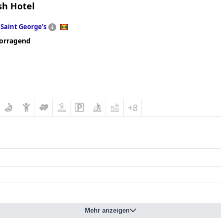
sh Hotel
n
Saint Georgeʼs
orragend
+8
Mehr anzeigen