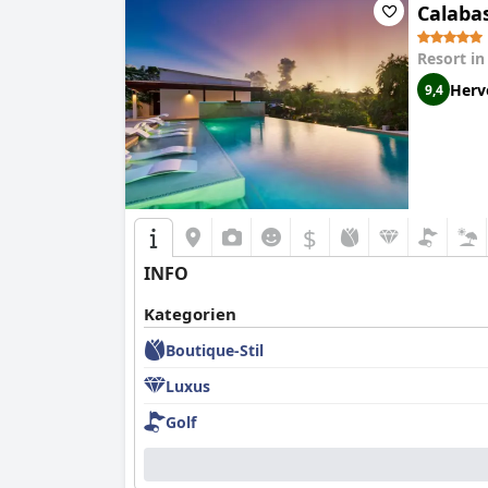
Calaba
Resort i
Herv
9,4
$
INFO
Kategorien
Boutique-Stil
Luxus
Golf