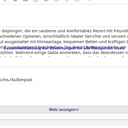
r diejenigen, die ein sauberes und komfortables Resort mit freund
chiedenen Optionen, einschließlich lokaler Gerichte und serviert
t ausgestattet mit Klimaanlage, bequemen Betten und kräftigen 
l und zuvorkommend beschrieben. Das Resort bietet eine Reihe von 
Zusammenfassung der Bewertungen für alle Kategorien lesen
estühlen. Während einige Gäste anmerkten, dass das Abendessen 
okale Vielfalt an Speisen, die sie probieren und kaufen konnten. I
genehmen Urlaub verbringen möchten.
sche
Außenpool
Mehr anzeigen