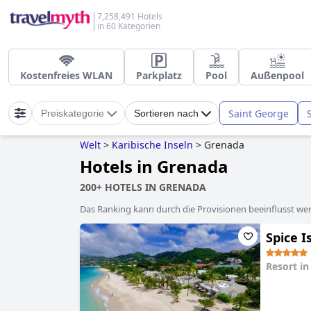
7,258,491 Hotels
in 60 Kategorien
Kostenfreies WLAN
Parkplatz
Pool
Außenpool
Saint George
Preiskategorie
Sortieren nach
Welt
>
Karibische Inseln
>
Grenada
Hotels in Grenada
200+ HOTELS IN GRENADA
Das Ranking kann durch die Provisionen beeinflusst werd
Spice I
Resort i
0.0