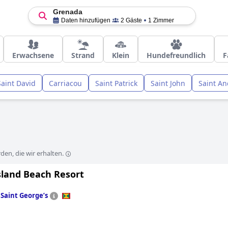
Grenada
Daten hinzufügen
2 Gäste
1 Zimmer
Erwachsene
Strand
Klein
Hundefreundlich
F
Saint David
Carriacou
Saint Patrick
Saint John
Saint A
en, die wir erhalten.
sland Beach Resort
n
Saint Georgeʼs