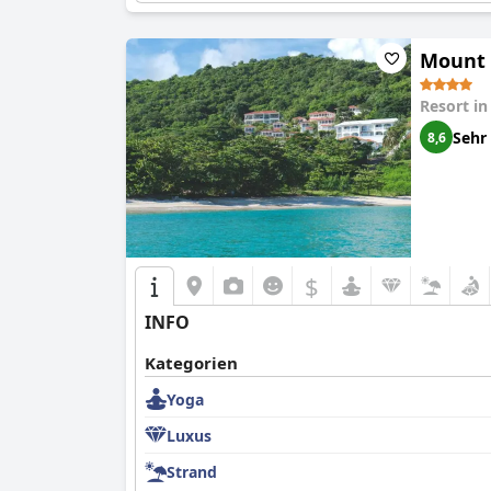
Mount 
Resort i
Sehr
8,6
$
INFO
Kategorien
Yoga
Luxus
Strand