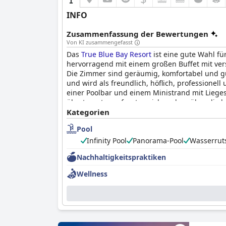
INFO
Zusammenfassung der Bewertungen
Von KI zusammengefasst
Das
True Blue Bay Resort
ist eine gute Wahl fü
hervorragend mit einem großen Buffet mit vers
Die Zimmer sind geräumig, komfortabel und gu
und wird als freundlich, höflich, professionel
einer Poolbar und einem Ministrand mit Lieg
überteuert war, freuten sich andere über die l
Wahl für alle, die einen entspannten und an
Kategorien
Pool
Infinity Pool
Panorama-Pool
Wasserrut
Nachhaltigkeitspraktiken
Wellness