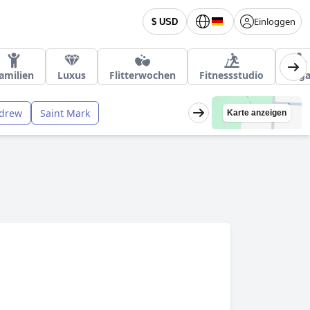
Einloggen
$ USD
amilien
Luxus
Flitterwochen
Fitnessstudio
Yog
ndrew
Saint Mark
Karte anzeigen