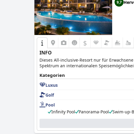
Herv
9,7
$
INFO
Dieses All-inclusive-Resort nur für Erwachsene 
Spektrum an internationalen Speisemöglichkeit
Kategorien
Luxus
Golf
Pool
Infinity Pool
Panorama-Pool
Swim-up-B