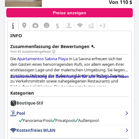
Von 110 $
Preise anzeigen
$
+3
INFO
Zusammenfassung der Bewertungen
Von KI zusammengefasst
Die
Apartamentos Sabina Playa
in La Savina erfreuen sich bei
den Gästen eines hervorragenden Rufs, vor allem wegen ihrer
erstklassigen Lage und der malerischen Umgebung. Sie liegen
günstig in Gehweite des Hafens und bieten einfachen Zugang
Zusammenfassung der Bewertungen für alle Kategorien lesen
zu Verkehrsmitteln sowie nahegelegenen Restaurants und
Einkaufsmöglichkeiten. Die Apartments bieten einen
spektakulären Meerblick, der das ruhige und friedliche
Kategorien
Hafenambiente unterstreicht und gleichzeitig die Erkundung
Boutique-Stil
einiger der schönsten Strände und Attraktionen Formenteras
erleichtert.
Pool
Das gastronomische Angebot vor Ort wird sehr geschätzt,
Panorama-Pool
Privatpool
Außenpool
wobei das Restaurant für sein wunderbares Essen gelobt wird,
Kostenfreies WLAN
insbesondere für seine köstlichen italienischen Gerichte und das
herrliche Frühstücksangebot. Die Möglichkeit, während des