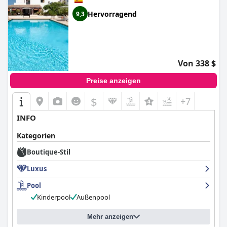
Hervorragend
9,3
Von 338 $
Preise anzeigen
$
+7
INFO
Kategorien
Boutique-Stil
Luxus
Pool
Kinderpool
Außenpool
Mehr anzeigen