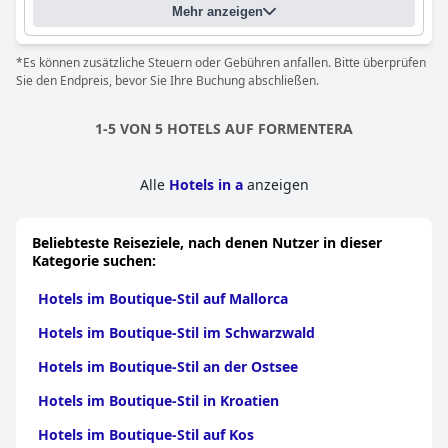
Essens eine wunderschöne Aussicht zu genießen, trägt zu einem
Mehr anzeigen
unvergesslichen Erlebnis bei. Für diejenigen, die es vorziehen,
ihre eigenen Mahlzeiten zuzubereiten, sind die Apartments mit
*Es können zusätzliche Steuern oder Gebühren anfallen. Bitte überprüfen
funktionellen Küchen ausgestattet, die eine attraktive
Sie den Endpreis, bevor Sie Ihre Buchung abschließen.
Alternative bieten.
Die Zimmer in den
Apartamentos Sabina Playa
zeichnen sich
1-5 VON 5 HOTELS AUF FORMENTERA
durch ihre Sauberkeit, moderne Ausstattung und
atemberaubende Aussicht aus. Die Gäste schätzen die neu
renovierten Räume mit bequemen Betten, geschmackvoller
Alle
Hotels in a
anzeigen
Einrichtung und gut ausgestatteten Küchen. Obwohl es kleinere
Probleme wie gelegentlichen Lärm und kleinere
Wartungsarbeiten gibt, beeinträchtigen diese die insgesamt
Beliebteste Reiseziele, nach denen Nutzer in dieser
positiven Bewertungen nicht wesentlich. Der tägliche
Kategorie suchen:
Reinigungsservice und das aufmerksame Personal tragen zu der
gepflegten Umgebung bei, die die meisten Erwartungen der
Hotels im Boutique-Stil auf Mallorca
Gäste erfüllt.
Hotels im Boutique-Stil im Schwarzwald
Das Personal im
Apartamentos Sabina Playa
wird für seine
Freundlichkeit, Hilfsbereitschaft und Professionalität gelobt.
Hotels im Boutique-Stil an der Ostsee
Sowohl das Personal an der Rezeption als auch das
Reinigungspersonal werden für ihr Engagement und ihren
Hotels im Boutique-Stil in Kroatien
aufmerksamen Service gelobt, der eine einladende und
gepflegte Atmosphäre gewährleistet.
Hotels im Boutique-Stil auf Kos