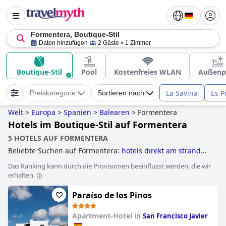
Formentera, Boutique-Stil
Daten hinzufügen
2 Gäste
1 Zimmer
Boutique-Stil
Pool
Kostenfreies WLAN
Außenp
La Savina
Es P
Preiskategorie
Sortieren nach
Welt
>
Europa
>
Spanien
>
Balearen
>
Formentera
Hotels im Boutique-Stil auf Formentera
5 HOTELS AUF FORMENTERA
Beliebte Suchen auf Formentera:
hotels direkt am strand
and
familienhotels
.
Das Ranking kann durch die Provisionen beeinflusst werden, die wir
erhalten.
Paraíso de los Pinos
Apartment-Hotel in
San Francisco Javier