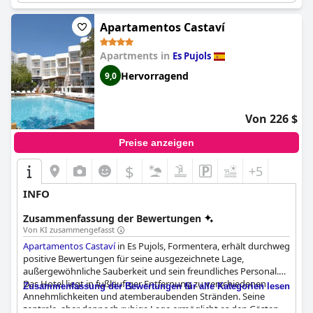
Apartamentos Castaví
Apartments in
Es Pujols
Hervorragend
9,0
Von 226 $
Preise anzeigen
$
+5
INFO
Zusammenfassung der Bewertungen
Von KI zusammengefasst
Apartamentos Castaví
in Es Pujols, Formentera, erhält durchweg
positive Bewertungen für seine ausgezeichnete Lage,
außergewöhnliche Sauberkeit und sein freundliches Personal.
Das Hotel liegt in fußläufiger Entfernung zu verschiedenen
Zusammenfassung der Bewertungen für alle Kategorien lesen
Annehmlichkeiten und atemberaubenden Stränden. Seine
zentrale, aber dennoch ruhige Lage ermöglicht es den Gästen,