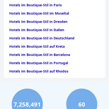
Während das WLAN im Allgemeinen auf dem gesamten Gelände
Hotels im Boutique-Stil in Paris
gut funktioniert, bemängeln einige Gäste
Verbindungsprobleme in bestimmten Zimmern. Der
Hotels im Boutique-Stil im Moseltal
Poolbereich erhält gemischte Bewertungen: Er gilt als schöner
Bereich zum Entspannen mit toller Aussicht, obwohl seine
Hotels im Boutique-Stil in Dresden
geringe Größe und Sauberkeit verbessert werden müssen.
Dennoch bietet er einen erfrischenden Ort zum Baden und
Hotels im Boutique-Stil in Italien
einen bequemen Ort zum Entspannen.
Hotels im Boutique-Stil in Deutschland
Insgesamt vereinen die
Apartamentos Sabina Playa
auf
Hotels im Boutique-Stil auf Kreta
effektive Weise Komfort, Sauberkeit und Bequemlichkeit und
sind damit eine sehr empfehlenswerte Wahl für Reisende, die
Hotels im Boutique-Stil in Barcelona
einen friedlichen und dennoch gut angebundenen Aufenthalt in
Formentera suchen.
Hotels im Boutique-Stil in Portugal
Hotels im Boutique-Stil auf Rhodos
Hotels im Boutique-Stil auf Santorin
Hotels im Boutique-Stil in Hamburg
Hotels im Boutique-Stil in Salzburg
7,258,491
60
Hotels im Boutique-Stil in Sizilien