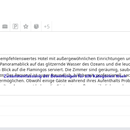
+5
r empfehlenswertes Hotel mit außergewöhnlichen Einrichtungen und
 Panoramablick auf das glitzernde Wasser des Ozeans und die leuc
 Blick auf die Flamingos serviert. Die Zimmer sind geräumig, sa
s. Das Personal ist super freundlich, hilfsbereit, professionell, 
Zusammenfassung der Bewertungen für alle Kategorien lesen
ermöglichen. Obwohl einige Gäste während ihres Aufenthalts Prob
halten. Insgesamt haben die Gäste eine außergewöhnliche und w