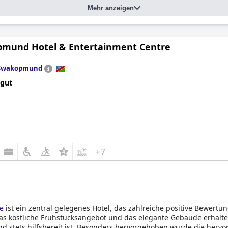
Mehr anzeigen
mund Hotel & Entertainment Centre
Swakopmund
 gut
+7
e
ist ein zentral gelegenes Hotel, das zahlreiche positive Bewert
s köstliche Frühstücksangebot und das elegante Gebäude erhalten
 stets hilfsbereit ist. Besonders hervorgehoben wurde die hervor