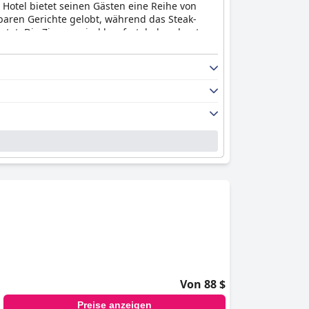
 Hotel bietet seinen Gästen eine Reihe von
baren Gerichte gelobt, während das Steak-
nbietet. Die Zimmer sind komfortabel und gut
erkeit seiner Zimmer, die von den Gästen immer
Gästen einen angenehmen Aufenthalt zu
einem idealen Ort für einen entspannten
Von 88 $
Preise anzeigen