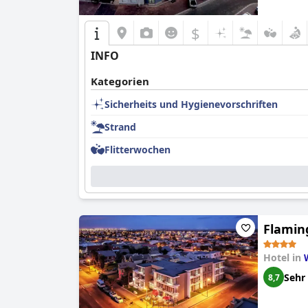
$
INFO
Kategorien
Sicherheits und Hygienevorschriften
Strand
Flitterwochen
Flaming
Hotel in
Sehr
8,7