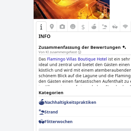
$
INFO
Zusammenfassung der Bewertungen
Von KI zusammengefasst
Das
Flamingo Villas Boutique Hotel
ist ein seh
ideal und zentral und bietet den Gästen einen
köstlich und wird mit einem atemberaubenden
schönem Blick auf die Lagune und die Flamingo
den Gästen einen fantastischen Aufenthalt zu 
im Allgemeinen auf einem hohen Standard ge
Boutique Hotel
Kategorien
gemacht.
Nachhaltigkeitspraktiken
Strand
Flitterwochen