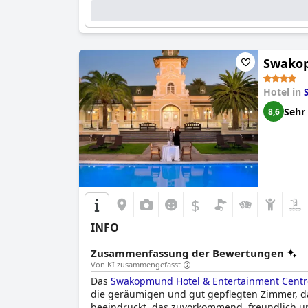
Swakop
Hotel in
Sehr
8,6
$
INFO
Zusammenfassung der Bewertungen
Von KI zusammengefasst
Das
Swakopmund Hotel & Entertainment Centr
die geräumigen und gut gepflegten Zimmer, da
beeindruckt, das zuvorkommend, freundlich und