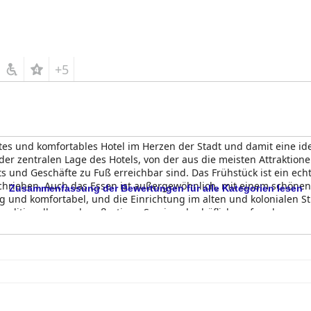
+5
es und komfortables Hotel im Herzen der Stadt und damit eine ide
 zentralen Lage des Hotels, von der aus die meisten Attraktionen 
s und Geschäfte zu Fuß erreichbar sind. Das Frühstück ist ein ech
chrieben. Auch das Essen ist außergewöhnlich, mit einem schönen
Zusammenfassung der Bewertungen für alle Kategorien lesen
 und komfortabel, und die Einrichtung im alten und kolonialen St
traditionellen und großartigen Service, der höflich, aufmerksam un
n veralteten Matratzen, aber die allgemeine Sauberkeit und der g
und
eine ausgezeichnete Wahl für alle, die einen komfortablen un