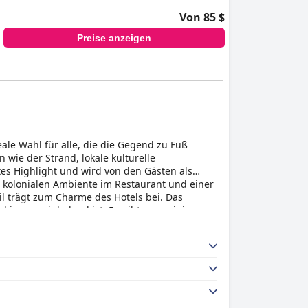
Von 85 $
Preise anzeigen
ale Wahl für alle, die die Gegend zu Fuß
wie der Strand, lokale kulturelle
tes Highlight und wird von den Gästen als
 kolonialen Ambiente im Restaurant und einer
il trägt zum Charme des Hotels bei. Das
d immer einladend ist. Es gibt zwar einige
ute Zustand des Hotels machen das mehr als
d charmanten Hotelaufenthalt in Namibia