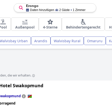
Erongo
Daten hinzufügen
2 Gäste
1 Zimmer
Pool
Außenpool
4-Sterne
Behindertengerecht
H
Walvisbay Urban
Arandis
Walvisbay Rural
Omaruru
K
en, die wir erhalten.
Hotel Swakopmund
Swakopmund
orragend