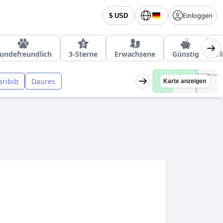
Einloggen
$ USD
undefreundlich
3-Sterne
Erwachsene
Günstig
F
aribib
Daures
Karte anzeigen