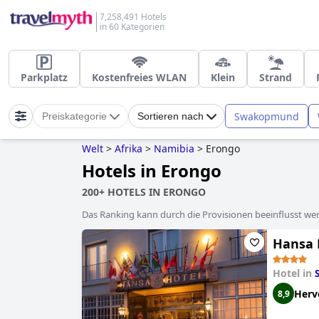
7,258,491 Hotels
in 60 Kategorien
Parkplatz
Kostenfreies WLAN
Klein
Strand
Swakopmund
Preiskategorie
Sortieren nach
Welt
>
Afrika
>
Namibia
>
Erongo
Hotels in Erongo
200+ HOTELS IN ERONGO
Das Ranking kann durch die Provisionen beeinflusst werd
Hansa 
Hotel in
Herv
8,9