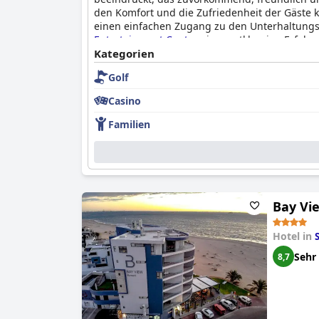
den Komfort und die Zufriedenheit der Gäste 
einen einfachen Zugang zu den Unterhaltungsz
Entertainment Centre
eine erstklassige Erfahr
Kategorien
Golf
Casino
Familien
Bay Vi
Hotel in
Sehr
8,7