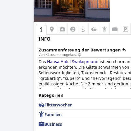
$
INFO
Zusammenfassung der Bewertungen
Von KI zusammengefasst
Das
Hansa Hotel Swakopmund
ist ein charmant
erkunden möchten. Die Gäste schwärmen von der
Sehenswürdigkeiten, Touristenorte, Restaurant
"großartig", "superb" und "hervorragend" bes
erstklassigen Küche. Die Zimmer sind geräumig
Personal ist außergewöhnlich, es bietet einen 
kleinere Probleme mit den Parkplätzen und de
Kategorien
wett. Insgesamt ist das
Hansa Hotel Swakopm
Flitterwochen
suchen.
Familien
Business