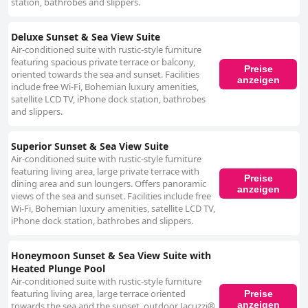
station, bathrobes and slippers.
Deluxe Sunset & Sea View Suite
Air-conditioned suite with rustic-style furniture
featuring spacious private terrace or balcony,
Preise
oriented towards the sea and sunset. Facilities
anzeigen
include free Wi-Fi, Bohemian luxury amenities,
satellite LCD TV, iPhone dock station, bathrobes
and slippers.
Superior Sunset & Sea View Suite
Air-conditioned suite with rustic-style furniture
featuring living area, large private terrace with
Preise
dining area and sun loungers. Offers panoramic
anzeigen
views of the sea and sunset. Facilities include free
Wi-Fi, Bohemian luxury amenities, satellite LCD TV,
iPhone dock station, bathrobes and slippers.
Honeymoon Sunset & Sea View Suite with
Heated Plunge Pool
Air-conditioned suite with rustic-style furniture
featuring living area, large terrace oriented
Preise
anzeigen
towards the sea and the sunset, outdoor Jacuzzi®