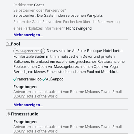
insgesamt wird das Hotel als stilvolle, exklusive und familienfreundliche
Parkkosten:
Gratis
Unterkunft beschrieben, die ein wahrhaft verwöhntes Erlebnis bietet.
Selbstparken oder Parkservice?
Obwohl die hochpreisige Unterkunft nach Ansicht einiger Gäste nicht für
Selbstparken: Die Gäste finden selbst einen Parkplatz.
ein 5-Sterne-Resort ausreicht, beschreiben viele ihren Aufenthalt
Sollten die Gäste Sie vor dem Einchecken über die Reservierung
dennoch als großartig und außergewöhnlich gut.
eines Parkplatzes informieren?
Nicht zwingend
Mehr anzeigen...
Pool
Dieses schicke All-Suite-Boutique-Hotel bietet
KI-generiert
komfortable Suiten mit minimalistischem Dekor und privaten
Balkonen. Es umfasst ein exzellentes griechisches Restaurant, eine
Poolbar, einen Open-Air-Massagebereich, einen Open-Air-Yoga-
Bereich, ein kleines Fitnessstudio und einen Pool mit Meerblick.
Panorama-Pool
Außenpool
Fragebogen
Antworten zuletzt aktualisiert von Boheme Mykonos Town - Small
Luxury Hotels of the World
Mehr anzeigen...
Fitnessstudio
Fragebogen
Antworten zuletzt aktualisiert von Boheme Mykonos Town - Small
Luxury Hotels of the World