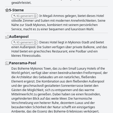
gewährleistet.
5-Sterne
In Megali Ammos gelegen, bietet dieses Hotel
KI-generiert
stilvolle Zimmer und Suiten mit modernen Annehmlichkeiten. Seine
Nähe zur Stadt Mykonos, kombiniert mit seinem persönlichen
Service, macht es zu einer bequemen und luxuriösen Wahl.
Außenpool
Dieses Hotel liegt in Mykonos-Stadt und bietet
KI-generiert
einen Außenpool. Die Suiten verfügen über private Balkone, und das
Hotel bietet ein griechisches Restaurant, eine Poolbar und ein
kleines Fitnessstudio.
Panorama-Pool
Das Boheme Mykonos Town, das zu den Small Luxury Hotels of the
World gehört, verfügt über einen beeindruckenden Freiformpool, der
die Architektur des Gebäudes um ein natürliches, fließendes
Element ergänzt. Die Kombination aus dem fließenden Außenpool
und der geschmackvoll gestalteten Sonnenterrasse bietet den
Gästen die Möglichkeit, sich zu entspannen und das warme
Mittelmeerlicht zu genießen. Dabei haben sie einen fesselnden,
ungehinderten Blick auf das weite Meer. Die harmonische
Verschmelzung von heiterer Ruhe, dezentem Luxus und der
bezaubernden Schönheit der Natur schafft ein einzigartiges
Ambiente, das die Essenz des Boheme-Erlebnisses verkörpert.