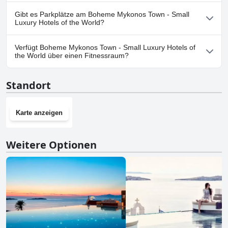
Nein, Boheme Mykonos Town - Small Luxury Hotels of the World
Gibt es Parkplätze am Boheme Mykonos Town - Small
erlaubt keine Hunde.
Luxury Hotels of the World?
Ja, Parkmöglichkeiten sind im Boheme Mykonos Town - Small
Verfügt Boheme Mykonos Town - Small Luxury Hotels of
Luxury Hotels of the World vorhanden.Weitere Informationen
the World über einen Fitnessraum?
finden Sie in den Antworten auf den Fragebogen
Parkplatz
.
Ja, Boheme Mykonos Town - Small Luxury Hotels of the World
Standort
hat einen Fitnessraum.Weitere Informationen finden Sie in den
Antworten auf den Fragebogen
Fitnessstudio
.
Karte anzeigen
Weitere Optionen