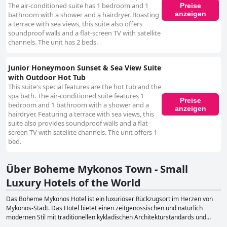
The air-conditioned suite has 1 bedroom and 1
Preise
anzeigen
bathroom with a shower and a hairdryer. Boasting
a terrace with sea views, this suite also offers
soundproof walls and a flat-screen TV with satellite
channels. The unit has 2 beds.
Junior Honeymoon Sunset & Sea View Suite
with Outdoor Hot Tub
This suite's special features are the hot tub and the
spa bath. The air-conditioned suite features 1
Preise
bedroom and 1 bathroom with a shower and a
anzeigen
hairdryer. Featuring a terrace with sea views, this
suite also provides soundproof walls and a flat-
screen TV with satellite channels. The unit offers 1
bed.
Über Boheme Mykonos Town - Small
Luxury Hotels of the World
Das Boheme Mykonos Hotel ist ein luxuriöser Rückzugsort im Herzen von
Mykonos-Stadt. Das Hotel bietet einen zeitgenössischen und natürlich
modernen Stil mit traditionellen kykladischen Architekturstandards und
verfügt über luxuriöse Suiten, einige mit Whirlpools im Freien und