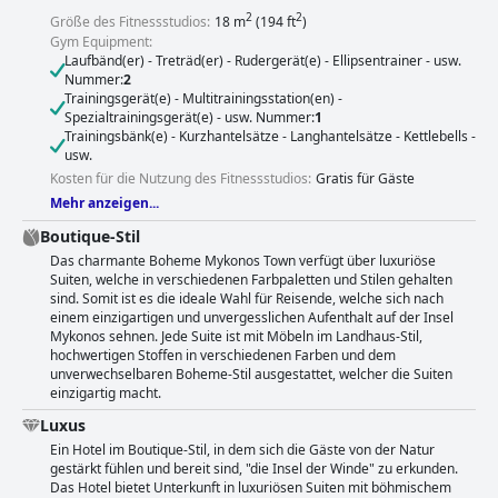
2
2
Größe des Fitnessstudios:
18 m
(194 ft
)
Gym Equipment:
Laufbänd(er) - Treträd(er) - Rudergerät(e) - Ellipsentrainer - usw.
Nummer:
2
Trainingsgerät(e) - Multitrainingsstation(en) -
Spezialtrainingsgerät(e) - usw. Nummer:
1
Trainingsbänk(e) - Kurzhantelsätze - Langhantelsätze - Kettlebells -
usw.
Kosten für die Nutzung des Fitnessstudios:
Gratis für Gäste
Mehr anzeigen...
Boutique-Stil
Das charmante Boheme Mykonos Town verfügt über luxuriöse
Suiten, welche in verschiedenen Farbpaletten und Stilen gehalten
sind. Somit ist es die ideale Wahl für Reisende, welche sich nach
einem einzigartigen und unvergesslichen Aufenthalt auf der Insel
Mykonos sehnen. Jede Suite ist mit Möbeln im Landhaus-Stil,
hochwertigen Stoffen in verschiedenen Farben und dem
unverwechselbaren Boheme-Stil ausgestattet, welcher die Suiten
einzigartig macht.
Luxus
Ein Hotel im Boutique-Stil, in dem sich die Gäste von der Natur
gestärkt fühlen und bereit sind, "die Insel der Winde" zu erkunden.
Das Hotel bietet Unterkunft in luxuriösen Suiten mit böhmischem