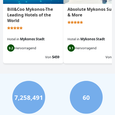
Bill&Coo Mykonos-The
Absolute Mykonos Suit
Leading Hotels of the
& More
World
Hotel
in
Mykonos Stadt
Hotel
in
Mykonos Stadt
Hervorragend
Hervorragend
9.2
9.1
Von
$459
Von
$
7,258,491
60