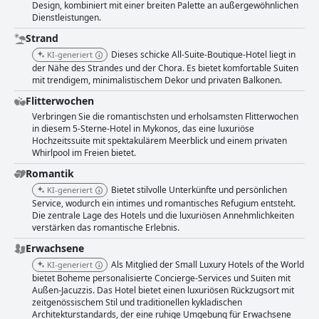
Design, kombiniert mit einer breiten Palette an außergewöhnlichen
Dienstleistungen.
Strand
Dieses schicke All-Suite-Boutique-Hotel liegt in
KI-generiert
der Nähe des Strandes und der Chora. Es bietet komfortable Suiten
mit trendigem, minimalistischem Dekor und privaten Balkonen.
Flitterwochen
Verbringen Sie die romantischsten und erholsamsten Flitterwochen
in diesem 5-Sterne-Hotel in Mykonos, das eine luxuriöse
Hochzeitssuite mit spektakulärem Meerblick und einem privaten
Whirlpool im Freien bietet.
Romantik
Bietet stilvolle Unterkünfte und persönlichen
KI-generiert
Service, wodurch ein intimes und romantisches Refugium entsteht.
Die zentrale Lage des Hotels und die luxuriösen Annehmlichkeiten
verstärken das romantische Erlebnis.
Erwachsene
Als Mitglied der Small Luxury Hotels of the World
KI-generiert
bietet Boheme personalisierte Concierge-Services und Suiten mit
Außen-Jacuzzis. Das Hotel bietet einen luxuriösen Rückzugsort mit
zeitgenössischem Stil und traditionellen kykladischen
Architekturstandards, der eine ruhige Umgebung für Erwachsene