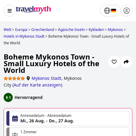
Welt
>
Europa
>
Griechenland
>
Ägäische Inseln
>
Kykladen
>
Mykonos
>
Hotels in Mykonos Stadt
>
Boheme Mykonos Town - Small Luxury Hotels of
the World
Boheme Mykonos Town -
Small Luxury Hotels of the
World
Mykonos Stadt
,
Mykonos
City
(
Auf der Karte anzeigen
)
Hervorragend
9.1
Anreisedatum - Abreisedatum
Mi., 26 Aug. - Do., 27 Aug.
1 Zimmer