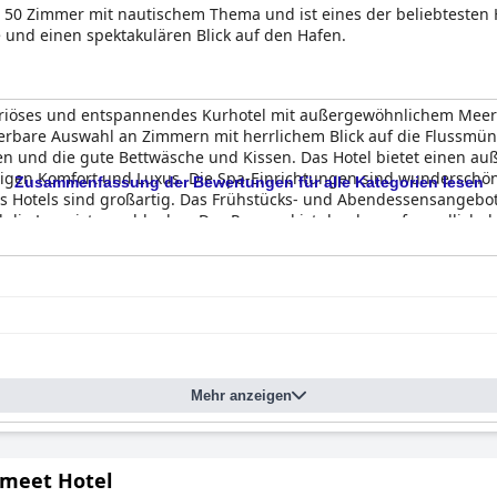
 50 Zimmer mit nautischem Thema und ist eines der beliebtesten H
e und einen spektakulären Blick auf den Hafen.
uriöses und entspannendes Kurhotel mit außergewöhnlichem Meerb
erbare Auswahl an Zimmern mit herrlichem Blick auf die Flussmü
n und die gute Bettwäsche und Kissen. Das Hotel bietet einen au
tigen Komfort und Luxus. Die Spa-Einrichtungen sind wunderschön,
Zusammenfassung der Bewertungen für alle Kategorien lesen
 Hotels sind großartig. Das Frühstücks- und Abendessensangebot
 die Lage ist unschlagbar. Das Personal ist durchweg freundlich, 
aus. Insgesamt bietet das
Harbour Hotel & Spa Salcombe
einen fab
rer Aussicht.
Mehr anzeigen
meet Hotel