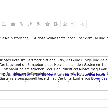
+8
ieses historische, luxuriöse Schlosshotel hoch über dem Tal und bi
riöses Hotel im Dartmoor National Park, das eine ruhige und ge
 Die Lage und die Umgebung des Hotels bieten den Gästen ein he
d Entspannung am schönen Pool. Der Frühstücksservice mag zwar e
ensmöglichkeiten ließen einige Gäste mit gemischten Gefühlen zurüc
Zusammenfassung der Bewertungen für alle Kategorien lesen
ästen als sensationell bezeichnet. Die Unterkünfte von
Bovey Cast
torischen Umgebung. Das Anwesen ist makellos und gut gepflegt, 
Poolbereich sind sehr angenehm, auch wenn für die Nutzung der S
ndliches Hotel, das sich an alle Altersgruppen wendet, auch an Fa
ce und der Standard des Hotels hinter den Erwartungen an ein Fü
 Insgesamt ist
Bovey Castle
ein wunderschönes Anwesen, das ein lux