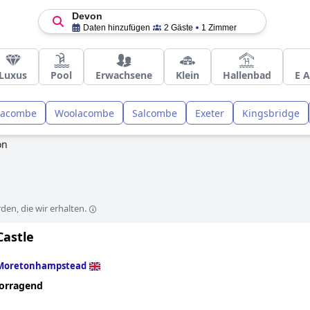
Devon
Daten hinzufügen
2 Gäste
1 Zimmer
Luxus
Pool
Erwachsene
Klein
Hallenbad
E A
fracombe
Woolacombe
Salcombe
Exeter
Kingsbridge
on
en, die wir erhalten.
Castle
Moretonhampstead
orragend