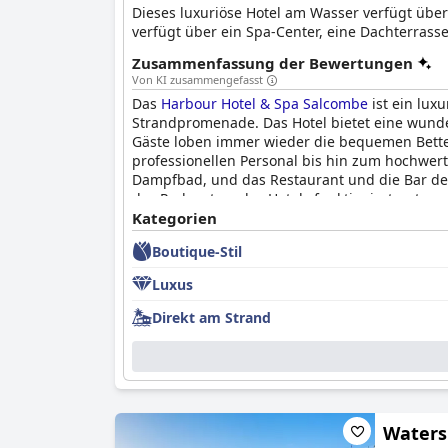
Dieses luxuriöse Hotel am Wasser verfügt über
verfügt über ein Spa-Center, eine Dachterrass
Zusammenfassung der Bewertungen
Von KI zusammengefasst
Das
Harbour Hotel & Spa Salcombe
ist ein lux
Strandpromenade. Das Hotel bietet eine wund
Gäste loben immer wieder die bequemen Bette
professionellen Personal bis hin zum hochwer
Dampfbad, und das Restaurant und die Bar des
das Parksystem des Hotels funktioniert gut und
und das Hotel strahlt Luxus und Entspannung 
Kategorien
mit außergewöhnlichem Service und spektakulä
Boutique-Stil
Luxus
Direkt am Strand
Waters