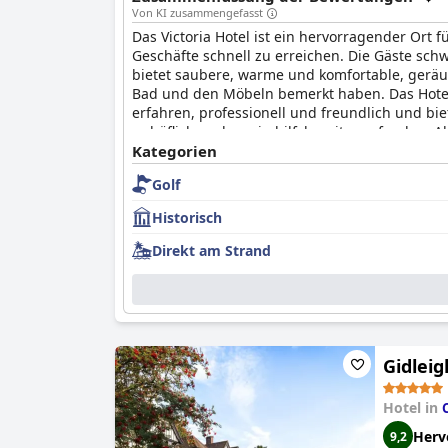
Von KI zusammengefasst
Das Victoria Hotel ist ein hervorragender Ort
Geschäfte schnell zu erreichen. Die Gäste sc
bietet saubere, warme und komfortable, geräu
Bad und den Möbeln bemerkt haben. Das Hotel 
erfahren, professionell und freundlich und bi
unhöflich und wenig hilfsbereit empfanden. All
Personal, das an einem perfekten Ort liegt, u
Kategorien
Golf
Historisch
Direkt am Strand
Gidleig
Hotel in
Herv
9,2