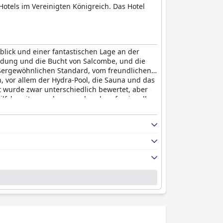
otels im Vereinigten Königreich. Das Hotel
lick und einer fantastischen Lage an der
ndung und die Bucht von Salcombe, und die
ßergewöhnlichen Standard, vom freundlichen,
 vor allem der Hydra-Pool, die Sauna und das
 wurde zwar unterschiedlich bewertet, aber
hilfsbereit, zuvorkommend und professionell,
elhaften Aufenthalt an einem perfekten Ort