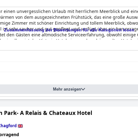
 für einen unvergesslichen Urlaub mit herrlichem Meerblick und ei
hwärmen von dem ausgezeichneten Frühstück, das eine große Auswa
mige Zimmer mit schöner Einrichtung und tollem Meerblick, obwo
ist sehr sauber und gut gepflegt und verfügt über ein hervorra
Zusammenfassung der Bewertungen für alle Kategorien lesen
etet den Gästen eine altmodische Serviceerfahrung, obwohl einige
es in allem ist das Victoria Hotel ein wunderschönes altes Hotel 
m einen unvergesslichen Urlaub zu verbringen.
Mehr anzeigen
h Park- A Relais & Chateaux Hotel
Chagford
orragend