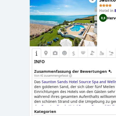
Hotel in
Herv
8,8
$
INFO
Zusammenfassung der Bewertungen
Von KI zusammengefasst
Das
Saunton Sands Hotel Source Spa and Well
den goldenen Sand, der sich über fünf Meilen 
Einrichtungen des Hotels von den Gästen sehr
während ihres gesamten Aufenthalts willkommen
den schönen Strand und die Umgebung zu geni
das
Saunton Sands Hotel Source Spa and Well
suchen.
Kategorien