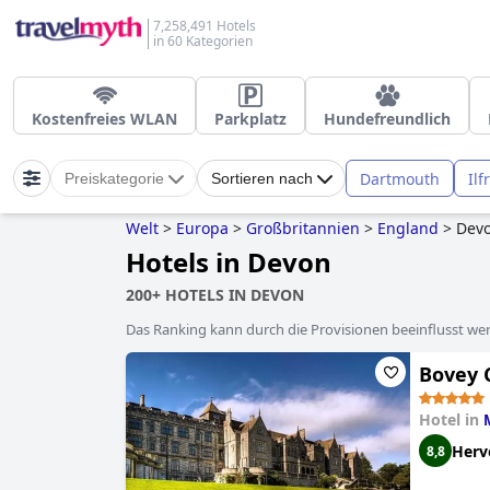
7,258,491 Hotels
in 60 Kategorien
Kostenfreies WLAN
Parkplatz
Hundefreundlich
Dartmouth
Il
Preiskategorie
Sortieren nach
Welt
>
Europa
>
Großbritannien
>
England
>
Dev
Hotels in Devon
200+ HOTELS IN DEVON
Das Ranking kann durch die Provisionen beeinflusst werd
Bovey 
Hotel in
Herv
8,8