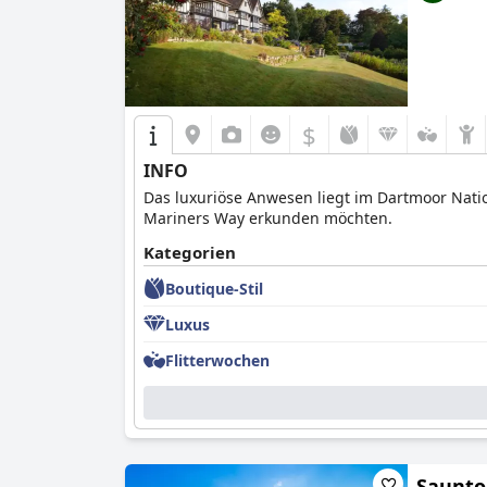
$
INFO
Das luxuriöse Anwesen liegt im Dartmoor Nati
Mariners Way erkunden möchten.
Kategorien
Boutique-Stil
Luxus
Flitterwochen
Saunto