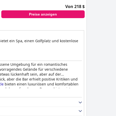
Von 218 $
Preise anzeigen
etet ein Spa, einen Golfplatz und kostenlose
lassene Umgebung für ein romantisches
rvorragendes Gelände für verschiedene
twas lückenhaft sein, aber auf der
k, aber die Bar erhielt positive Kritiken und
le
bieten einen luxuriösen und komfortablen
und das aufmerksame Personal ist meist
pa-Einrichtungen zusätzliche Gebühren
milien mit kleinen Kindern. Während einige
nf-Sterne-Hotel zurückbleiben, beschreiben
uriöses Erlebnis bietet, das man sich nicht