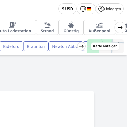
Einloggen
$ USD
uto Ladestation
Strand
Günstig
Außenpool
4-S
Bideford
Braunton
Newton Abbot
Exmouth
Karte anzeigen