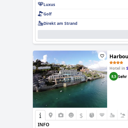
Luxus
Golf
Direkt am Strand
Harbou
Hotel in
Sehr
8,5
$
INFO