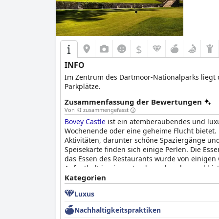
$
INFO
Im Zentrum des Dartmoor-Nationalparks liegt d
Parkplätze.
Zusammenfassung der Bewertungen
Von KI zusammengefasst
Bovey Castle
ist ein atemberaubendes und luxu
Wochenende oder eine geheime Flucht bietet.
Aktivitäten, darunter schöne Spaziergänge un
Speisekarte finden sich einige Perlen. Die Ess
das Essen des Restaurants wurde von einigen G
Aufenthalt in einer atemberaubenden und his
freundlich und hilfsbereit. Das Spa und der 
Kategorien
anfallen. Das
Bovey Castle
ist ein familienfreu
Luxus
Bewertungen darauf hindeuten, dass der Servi
andere ihn als außergewöhnlich und göttlich.
Nachhaltigkeitspraktiken
entgehen lassen sollte.