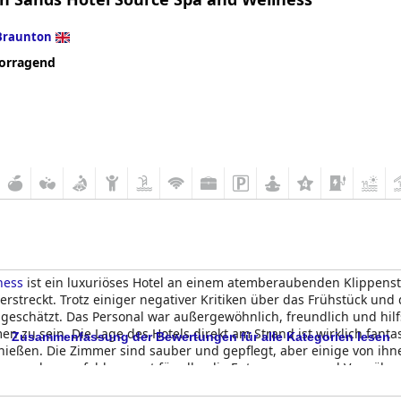
Braunton
orragend
ness
ist ein luxuriöses Hotel an einem atemberaubenden Klippenst
erstreckt. Trotz einiger negativer Kritiken über das Frühstück un
 geschätzt. Das Personal war außergewöhnlich, freundlich und hil
 zu sein. Die Lage des Hotels direkt am Strand ist wirklich fantas
Zusammenfassung der Bewertungen für alle Kategorien lesen
eßen. Die Zimmer sind sauber und gepflegt, aber einige von ihn
ness
sehr empfehlenswert für alle, die Entspannung und Verwöh