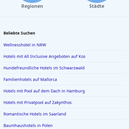
Hotels auf Sardinien
Regionen
Städte
Hotels in Straßburg
Hotels in Scharbeutz
Hotels in Österreich
Beliebte Suchen
Hotels in Haldensee
Wellnesshotel in NRW
Hotels in Kroatien
Hotels mit All Inclusive Angeboten auf Kos
Hotels in Usedom Town
Hundefreundliche Hotels im Schwarzwald
Hotels in Mainz
Familienhotels auf Mallorca
Hotels in Zürich
Hotels in Verona
Hotels mit Pool auf dem Dach in Hamburg
Hotels in Stade
Hotels mit Privatpool auf Zakynthos
Hotels in Hameln
Romantische Hotels im Saarland
Hotels in Kitzbühel
Baumhaushotels in Polen
Hotels in Niedersachsen