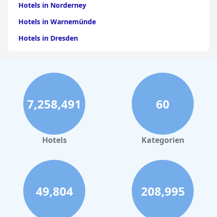
Hotels in Norderney
Hotels in Warnemünde
Hotels in Dresden
Hotels am Bodensee
Hotels in Stuttgart
Hotels in Leipzig
7,258,491
60
Hotels in Bamberg
Hotels in Nürnberg
Hotels in Büsum
Hotels
Kategorien
Hotels in Wien
Hotels in Braunschweig
Hotels im Moseltal
49,804
208,995
Hotels in Playa de Palma