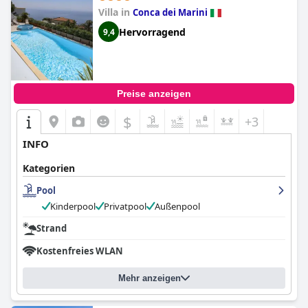
Villa in
Conca dei Marini
Hervorragend
9,4
Preise anzeigen
$
+3
INFO
Kategorien
Pool
Kinderpool
Privatpool
Außenpool
Strand
Kostenfreies WLAN
Mehr anzeigen