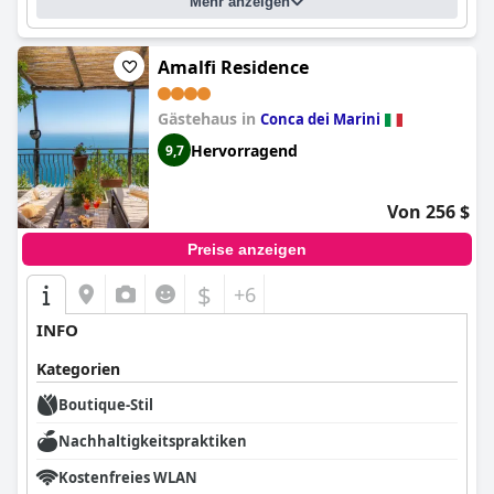
Mehr anzeigen
Amalfi Residence
Gästehaus in
Conca dei Marini
Hervorragend
9,7
Von 256 $
Preise anzeigen
$
+6
INFO
Kategorien
Boutique-Stil
Nachhaltigkeitspraktiken
Kostenfreies WLAN