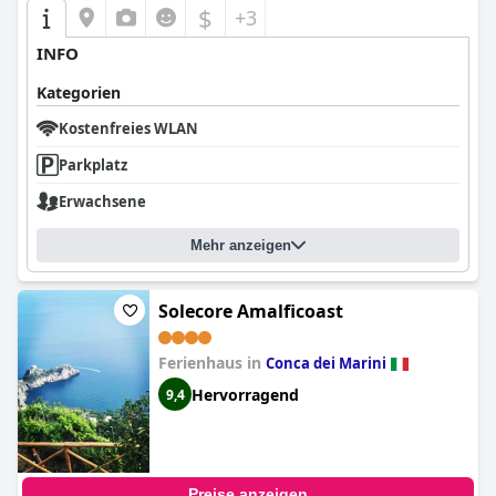
$
+3
INFO
Kategorien
Kostenfreies WLAN
Parkplatz
Erwachsene
Mehr anzeigen
Solecore Amalficoast
Ferienhaus in
Conca dei Marini
Hervorragend
9,4
Preise anzeigen