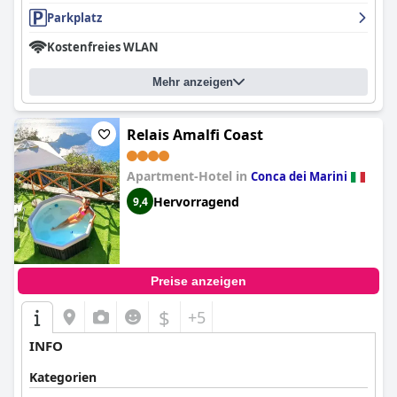
Parkplatz
Kostenfreies WLAN
Mehr anzeigen
Relais Amalfi Coast
Apartment-Hotel in
Conca dei Marini
Hervorragend
9,4
Preise anzeigen
$
+5
INFO
Kategorien