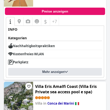
Preise anzeigen
$
+7
INFO
Kategorien
Nachhaltigkeitspraktiken
Kostenfreies WLAN
Parkplatz
Mehr anzeigen
Villa Eris Amalfi Coast (Villa Eris
Private sea access pool e spa)
Villa in
Conca dei Marini