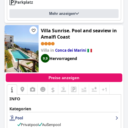
Parkplatz
Mehr anzeigen
Villa Sunrise. Pool and seaview in
Amalfi Coast
Villa in
Conca dei Marini
Hervorragend
9,9
Preise anzeigen
$
+1
INFO
Kategorien
Pool
Privatpool
Außenpool