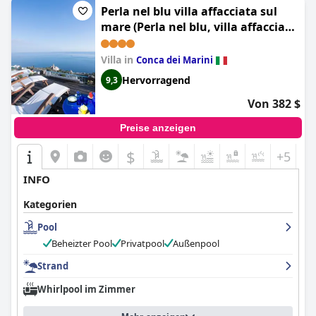
Perla nel blu villa affacciata sul
mare (Perla nel blu, villa affacciata
sul mare)
Villa in
Conca dei Marini
Hervorragend
9,3
Von 382 $
Preise anzeigen
$
+5
INFO
Kategorien
Pool
Beheizter Pool
Privatpool
Außenpool
Strand
Whirlpool im Zimmer