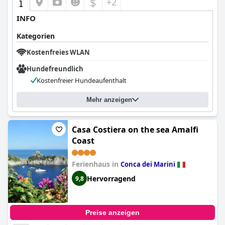
$
+2
INFO
Kategorien
Kostenfreies WLAN
Hundefreundlich
Kostenfreier Hundeaufenthalt
Mehr anzeigen
Casa Costiera on the sea Amalfi
Coast
Ferienhaus in
Conca dei Marini
Hervorragend
9,8
Preise anzeigen