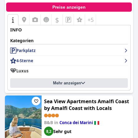
Preise anzeigen
$
+5
INFO
Kategorien
Parkplatz
4-Sterne
Luxus
Mehr anzeigen
Sea View Apartments Amalfi Coast
by Amalfi Coast with Locals
B&B in
Conca dei Marini
Sehr gut
8,2