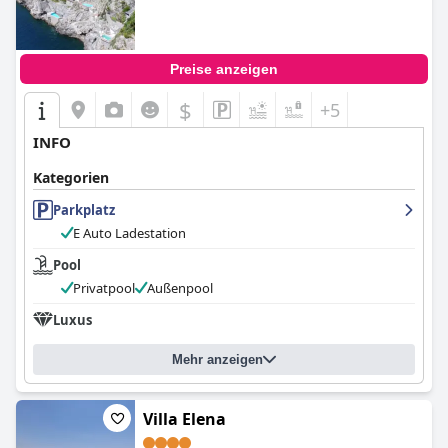
0.0
Preise anzeigen
$
+5
INFO
Kategorien
Parkplatz
E Auto Ladestation
Pool
Privatpool
Außenpool
Luxus
Mehr anzeigen
Villa Elena