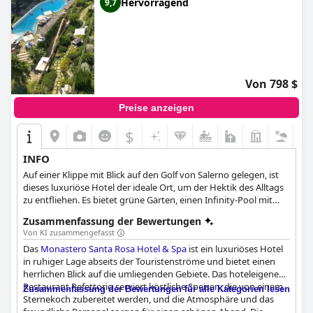
Hervorragend
9,7
Von 798 $
Preise anzeigen
$
INFO
Auf einer Klippe mit Blick auf den Golf von Salerno gelegen, ist
dieses luxuriöse Hotel der ideale Ort, um der Hektik des Alltags
zu entfliehen. Es bietet grüne Gärten, einen Infinity-Pool mit
atemberaubendem Panoramablick auf das Meer, ein
Zusammenfassung der Bewertungen
renommiertes Spa, eine exquisite Küche und erstklassige
Von KI zusammengefasst
Dienstleistungen, die den Aufenthalt jedes Gastes so angenehm
Das
Monastero Santa Rosa Hotel & Spa
ist ein luxuriöses Hotel
wie möglich machen.
in ruhiger Lage abseits der Touristenströme und bietet einen
herrlichen Blick auf die umliegenden Gebiete. Das hoteleigene
Restaurant Refettorio serviert köstliche Speisen, die von einem
Zusammenfassung der Bewertungen für alle Kategorien lesen
Sternekoch zubereitet werden, und die Atmosphäre und das
freundliche Personal sorgen für einen schönen Abend. Die