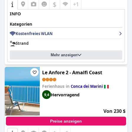
$
+1
INFO
Kategorien
Kostenfreies WLAN
Strand
Mehr anzeigen
Le Anfore 2 - Amalfi Coast
Ferienhaus in
Conca dei Marini
Hervorragend
9,4
Von 230 $
Preise anzeigen