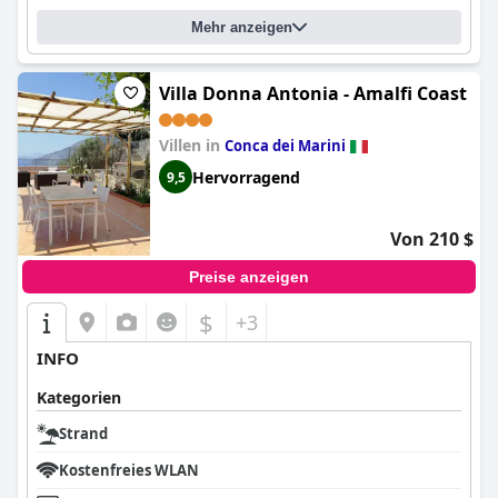
Mehr anzeigen
Villa Donna Antonia - Amalfi Coast
Villen in
Conca dei Marini
Hervorragend
9,5
Von 210 $
Preise anzeigen
$
+3
INFO
Kategorien
Strand
Kostenfreies WLAN