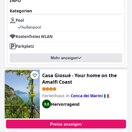
INFO
Kategorien
Pool
Außenpool
Kostenfreies WLAN
Parkplatz
Mehr anzeigen
Casa Giosuè - Your home on the
Amalfi Coast
Ferienhaus in
Conca dei Marini
Hervorragend
9,8
Preise anzeigen