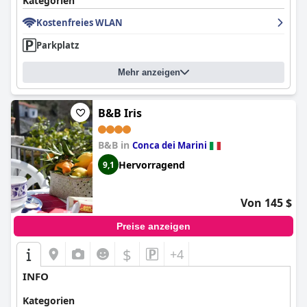
Kategorien
Kostenfreies WLAN
Parkplatz
Mehr anzeigen
B&B Iris
B&B in
Conca dei Marini
Hervorragend
9,1
Von 145 $
Preise anzeigen
$
+4
INFO
Kategorien