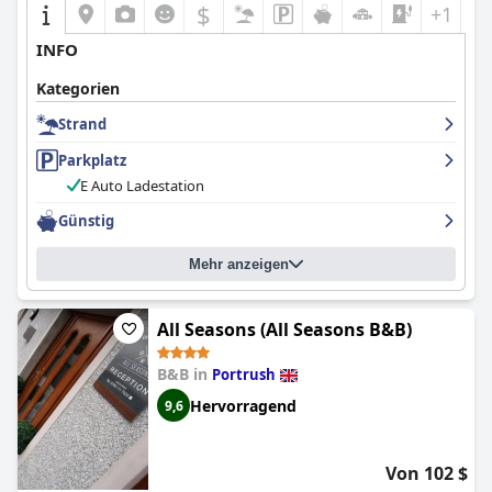
Zusammenfassend bietet das
Elephant Rock Hotel
eine
$
+1
hervorragende Lage, exzellente Unterkünfte, hohe
Sauberkeitsstandards, außergewöhnliche gastronomische
INFO
Angebote und einen hervorragenden Service, um Besuchern,
die die atemberaubenden Küstengebiete Nordirlands erkunden,
Kategorien
einen unvergesslichen Aufenthalt zu bieten.
Strand
Parkplatz
E Auto Ladestation
Günstig
Mehr anzeigen
All Seasons (All Seasons B&B)
B&B in
Portrush
Hervorragend
9,6
Von 102 $