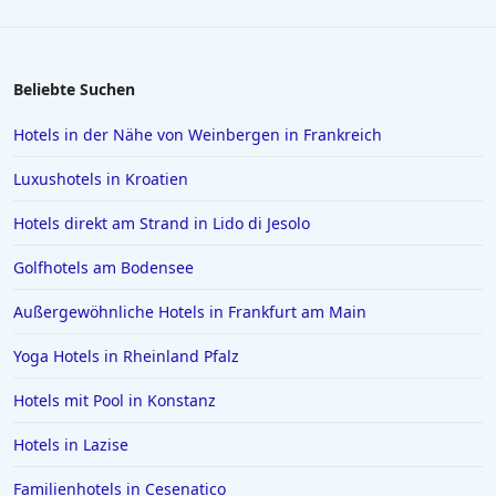
Hotels im Schwarzwald
Hotels in Neuharlingersiel
Hotels in Soest
Beliebte Suchen
Hotels in Emden
Hotels in der Nähe von Weinbergen in Frankreich
Hotels in Jena
Luxushotels in Kroatien
Hotels in St. Moritz
Hotels direkt am Strand in Lido di Jesolo
Hotels in Reichenau
Golfhotels am Bodensee
Hotels auf Skiathos
Hotels in Celle
Außergewöhnliche Hotels in Frankfurt am Main
Hotels in NRW
Yoga Hotels in Rheinland Pfalz
Hotels in Portofino
Hotels mit Pool in Konstanz
Hotels in der Metropole Bangkok
Hotels in Lazise
Hotels in Giesen
Familienhotels in Cesenatico
Hotels in Beverly Hills