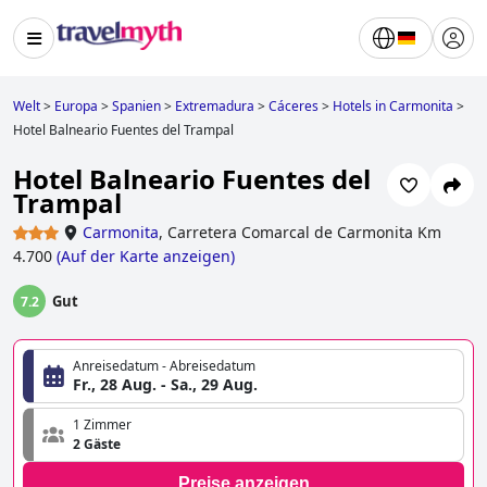
Welt
>
Europa
>
Spanien
>
Extremadura
>
Cáceres
>
Hotels in Carmonita
>
Hotel Balneario Fuentes del Trampal
Hotel Balneario Fuentes del
Trampal
Carmonita
,
Carretera Comarcal de Carmonita Km
4.700
(
Auf der Karte anzeigen
)
Gut
7.2
Anreisedatum - Abreisedatum
Fr., 28 Aug. - Sa., 29 Aug.
1 Zimmer
2 Gäste
Preise anzeigen