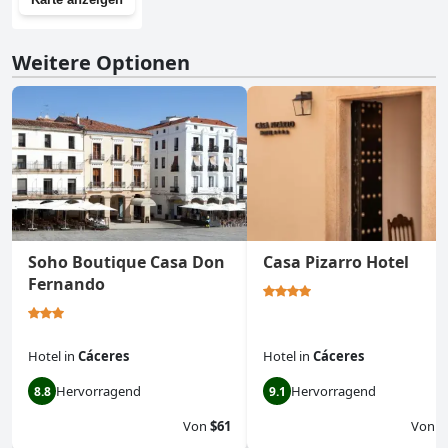
Weitere Optionen
Soho Boutique Casa Don
Casa Pizarro Hotel
Fernando
Hotel
in
Cáceres
Hotel
in
Cáceres
Hervorragend
Hervorragend
8.8
9.1
Von
$61
Von
$