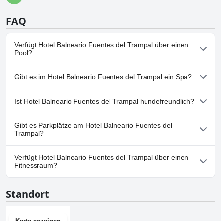
FAQ
Verfügt Hotel Balneario Fuentes del Trampal über einen
Pool?
Ja, Hotel Balneario Fuentes del Trampal hat Pools, die zu einer
Gibt es im Hotel Balneario Fuentes del Trampal ein Spa?
oder mehreren der folgenden Kategorien gehören: Außenpool.
Nein, ein Spa ist im Hotel Balneario Fuentes del Trampal nicht
Ist Hotel Balneario Fuentes del Trampal hundefreundlich?
vorhanden.
Nein, Hotel Balneario Fuentes del Trampal erlaubt keine Hunde.
Gibt es Parkplätze am Hotel Balneario Fuentes del
Trampal?
Ja, Parkmöglichkeiten sind im Hotel Balneario Fuentes del
Verfügt Hotel Balneario Fuentes del Trampal über einen
Trampal vorhanden.
Fitnessraum?
Nein, Hotel Balneario Fuentes del Trampal hat keinen
Standort
Fitnessraum.
Karte anzeigen