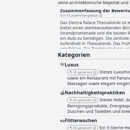
seine architektonische Majestät und
lebendigen Ausstellung verschieden
Zusammenfassung der Bewert
verschiedenen Restaurants und eine
Von KI zusammengefasst
Center, Außen- und Innenpools und e
Das Electra Palace Thessaloniki ist
bietet einen atemberaubenden Blick
Strandpromenade und die besten Re
ein Auto zu benötigen. Die zentral
Aufenthalt in Thessaloniki. Das Frü
empfehlen. Die Zimmer sind neu ren
Kategorien
Optionen für Englischsprachige. D
freundlichen und hilfsbereiten Serv
Terrasse auf dem Dach sind auf jede
Luxus
Luxus und Eleganz zu gönnen. Die G
Dieses Luxushot
KI-generiert
von Thessaloniki zurückzukehren.
sowie ein Restaurant mit Panor
Massagen sowie elegant einger
Nachhaltigkeitspraktiken
Dieses Hotel, d
KI-generiert
Reinigungsprodukte, Energiesp
Duschen und Toiletten und biet
Flitterwochen
Ein 5-Sterne-H
KI-generiert