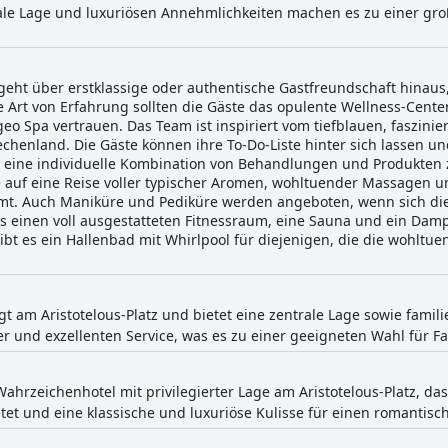
ale Lage und luxuriösen Annehmlichkeiten machen es zu einer gro
i geht über erstklassige oder authentische Gastfreundschaft hinau
se Art von Erfahrung sollten die Gäste das opulente Wellness-Cent
geo Spa vertrauen. Das Team ist inspiriert vom tiefblauen, faszi
iechenland. Die Gäste können ihre To-Do-Liste hinter sich lassen un
h eine individuelle Kombination von Behandlungen und Produkten
e auf eine Reise voller typischer Aromen, wohltuender Massagen un
t. Auch Maniküre und Pediküre werden angeboten, wenn sich die 
 einen voll ausgestatteten Fitnessraum, eine Sauna und ein Dampfb
gibt es ein Hallenbad mit Whirlpool für diejenigen, die die wohltu
egt am Aristotelous-Platz und bietet eine zentrale Lage sowie fami
r und exzellenten Service, was es zu einer geeigneten Wahl für F
Wahrzeichenhotel mit privilegierter Lage am Aristotelous-Platz, da
et und eine klassische und luxuriöse Kulisse für einen romantisch