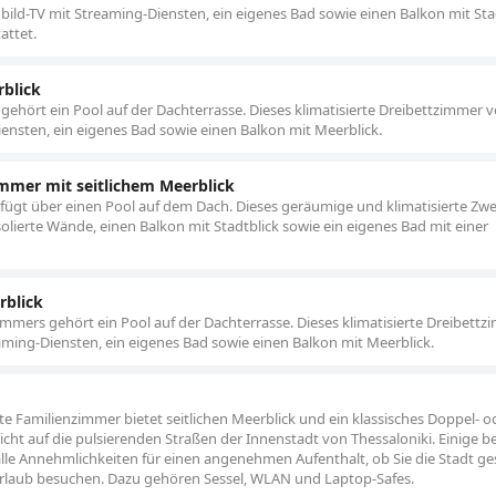
bild-TV mit Streaming-Diensten, ein eigenes Bad sowie einen Balkon mit Stad
attet.
blick
ehört ein Pool auf der Dachterrasse. Dieses klimatisierte Dreibettzimmer v
iensten, ein eigenes Bad sowie einen Balkon mit Meerblick.
immer mit seitlichem Meerblick
ügt über einen Pool auf dem Dach. Dieses geräumige und klimatisierte Zwe
olierte Wände, einen Balkon mit Stadtblick sowie ein eigenes Bad mit einer
rblick
mmers gehört ein Pool auf der Dachterrasse. Dieses klimatisierte Dreibett
eaming-Diensten, ein eigenes Bad sowie einen Balkon mit Meerblick.
e Familienzimmer bietet seitlichen Meerblick und ein klassisches Doppel- o
cht auf die pulsierenden Straßen der Innenstadt von Thessaloniki. Einige b
lle Annehmlichkeiten für einen angenehmen Aufenthalt, ob Sie die Stadt ges
Urlaub besuchen. Dazu gehören Sessel, WLAN und Laptop-Safes.