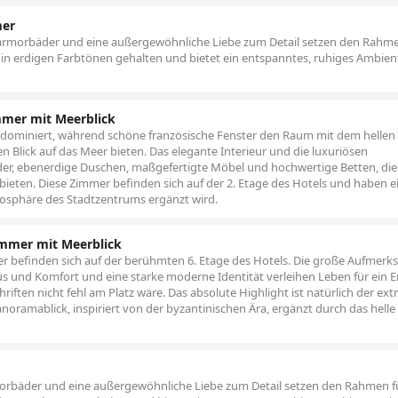
mer
armorbäder und eine außergewöhnliche Liebe zum Detail setzen den Rahme
t in erdigen Farbtönen gehalten und bietet ein entspanntes, ruhiges Ambien
mmer mit Meerblick
 dominiert, während schöne französische Fenster den Raum mit dem hellen 
 Blick auf das Meer bieten. Das elegante Interieur und die luxuriösen
, ebenerdige Duschen, maßgefertigte Möbel und hochwertige Betten, die
 bieten. Diese Zimmer befinden sich auf der 2. Etage des Hotels und haben e
mosphäre des Stadtzentrums ergänzt wird.
immer mit Meerblick
 befinden sich auf der berühmten 6. Etage des Hotels. Die große Aufmerk
uxus und Komfort und eine starke moderne Identität verleihen Leben für ein E
riften nicht fehl am Platz wäre. Das absolute Highlight ist natürlich der ext
ramablick, inspiriert von der byzantinischen Ära, ergänzt durch das helle
rbäder und eine außergewöhnliche Liebe zum Detail setzen den Rahmen f