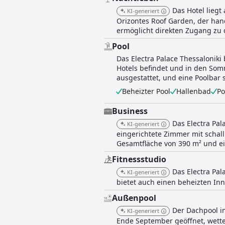
Das Hotel liegt
KI-generiert
Orizontes Roof Garden, der han
ermöglicht direkten Zugang zu 
Pool
Das Electra Palace Thessalonik
Hotels befindet und in den Som
ausgestattet, und eine Poolbar
Beheizter Pool
Hallenbad
Po
Business
Das Electra Pal
KI-generiert
eingerichtete Zimmer mit schal
Gesamtfläche von 390 m² und ei
Fitnessstudio
Das Electra Pal
KI-generiert
bietet auch einen beheizten Inn
Außenpool
Der Dachpool i
KI-generiert
Ende September geöffnet, wette