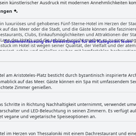
 sein künstlerischer Ausdruck mit modernen Annehmlichkeiten kom
er Kunstformen macht. Die Gäste können luxuriöse Unterkünfte, g
ungen
 Reihe von Wellness-Einrichtungen genießen, darunter ein von Ae
in Fitness-Center.
 ein luxuriöses und gehobenes Fünf-Sterne-Hotel im Herzen der Stad
 auf das Meer oder die Stadt, und die Gäste können alle faszinie
staurants, Clubs, Einkaufsmöglichkeiten und Attraktionen der St
e Lage des Hotels und die schöne Aussicht machen es zu einer aus
Zusammenfassung der Bewertungen für alle Kategorien lesen
hstück im Hotel ist wegen seiner Qualität, der Vielfalt und der a
oviert, schön und makellos sauber, mit komfortabler, hochwertig
as Hotelpersonal ist außergewöhnlich und bietet während des ges
ice. Die Spa- und Pool-Einrichtungen haben gemischte Kritiken erh
n Fall einen Besuch wert. Das Electra Palace Thessaloniki ist der p
äste waren von der Schönheit des Hotels begeistert und freuen si
el am Aristoteles-Platz besticht durch byzantinisch inspirierte Ar
amablick auf das Meer. Gäste können ein Spa mit umfassendem Se
ichtete Zimmer genießen.
as Schritte in Richtung Nachhaltigkeit unternimmt, verwendet umw
arschalter und LED-Beleuchtung in seinen Zimmern. Es verfügt 
et vegane und vegetarische Speiseoptionen an.
otel im Herzen von Thessaloniki mit einem Dachrestaurant und ein