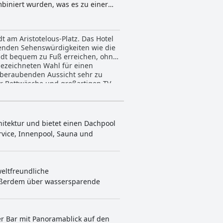
biniert wurden, was es zu einer
riechische Komfortküche in
geo Spas betriebenes Wellness-
t am Aristotelous-Platz. Das Hotel
renden Sehenswürdigkeiten wie die
adt bequem zu Fuß erreichen, ohne
gezeichneten Wahl für einen
temberaubenden Aussicht sehr zu
er Bettwäsche und großartigen TV-
amten Aufenthalts einen
alten, aber der Pool und die
erfekte Ort, um sich auf Reisen
ch darauf, in diese Perle im Herzen
chitektur und bietet einen Dachpool
rvice, Innenpool, Sauna und
eltfreundliche
außerdem über wassersparende
er Bar mit Panoramablick auf den