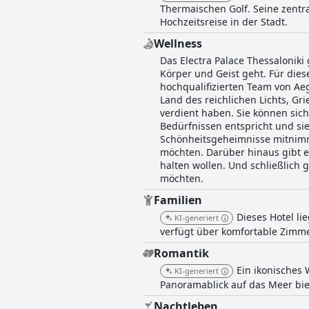
Thermaischen Golf. Seine zentr
Hochzeitsreise in der Stadt.
Wellness
Das Electra Palace Thessalonik
Körper und Geist geht. Für die
hochqualifizierten Team von Ae
Land des reichlichen Lichts, Gr
verdient haben. Sie können sic
Bedürfnissen entspricht und si
Schönheitsgeheimnisse mitnimm
möchten. Darüber hinaus gibt es
halten wollen. Und schließlich 
möchten.
Familien
Dieses Hotel li
KI-generiert
verfügt über komfortable Zimme
Romantik
Ein ikonisches 
KI-generiert
Panoramablick auf das Meer biet
Nachtleben