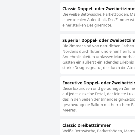
Classic Doppel- oder Zweibettzim
Die weiße Bettwäsche, Parkettböden, M
einen idealen Aufenthalt. Das Zimmer is
einer starken Designernote.
Superior Doppel- oder Zweibettzi
Die Zimmer sind von natürlichen Farben
Nordens durchfluten und einen herrlichen
Annehmlichkeiten umfassen Marmorbäder
Gästen ein äußerst einladendes Erlebnis
starke Designsignatur, die durch die At
Executive Doppel- oder Zweibettz
Diese luxuriösen und geräumigen Zimmer
auf jedes einzelne Detail, der feinste L
das in den Seiten der Innendesign-Zeitsch
geschwungene Balkon mit herrlichem Pano
Meeres.
Classic Dreibettzimmer
Weiße Bettwäsche, Parkettböden, Marmo