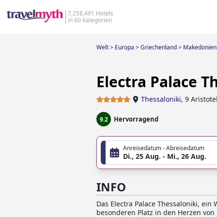
7,258,491 Hotels
in 60 Kategorien
Welt
>
Europa
>
Griechenland
>
Makedonien
Electra Palace T
Thessaloniki
,
9 Aristot
Hervorragend
9.2
Anreisedatum - Abreisedatum
Di., 25 Aug. - Mi., 26 Aug.
INFO
Das Electra Palace Thessaloniki, ein
besonderen Platz in den Herzen von 