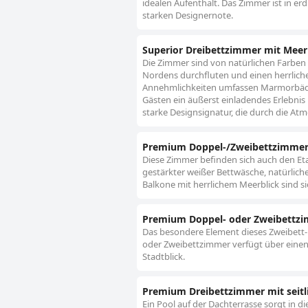
idealen Aufenthalt. Das Zimmer ist in e
starken Designernote.
Superior Dreibettzimmer mit Meer
Die Zimmer sind von natürlichen Farben
Nordens durchfluten und einen herrlichen
Annehmlichkeiten umfassen Marmorbäder
Gästen ein äußerst einladendes Erlebnis
starke Designsignatur, die durch die At
Premium Doppel-/Zweibettzimmer 
Diese Zimmer befinden sich auch den Etag
gestärkter weißer Bettwäsche, natürli
Balkone mit herrlichem Meerblick sind si
Premium Doppel- oder Zweibettzim
Das besondere Element dieses Zweibett- 
oder Zweibettzimmer verfügt über einen 
Stadtblick.
Premium Dreibettzimmer mit seitl
Ein Pool auf der Dachterrasse sorgt in d