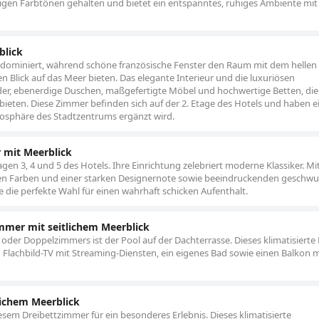
rdigen Farbtönen gehalten und bietet ein entspanntes, ruhiges Ambiente mit
blick
 dominiert, während schöne französische Fenster den Raum mit dem hellen 
 Blick auf das Meer bieten. Das elegante Interieur und die luxuriösen
, ebenerdige Duschen, maßgefertigte Möbel und hochwertige Betten, die
 bieten. Diese Zimmer befinden sich auf der 2. Etage des Hotels und haben e
mosphäre des Stadtzentrums ergänzt wird.
mit Meerblick
en 3, 4 und 5 des Hotels. Ihre Einrichtung zelebriert moderne Klassiker. Mi
chen Farben und einer starken Designernote sowie beeindruckenden gesch
e die perfekte Wahl für einen wahrhaft schicken Aufenthalt.
mer mit seitlichem Meerblick
oder Doppelzimmers ist der Pool auf der Dachterrasse. Dieses klimatisierte
Flachbild-TV mit Streaming-Diensten, ein eigenes Bad sowie einen Balkon m
ichem Meerblick
iesem Dreibettzimmer für ein besonderes Erlebnis. Dieses klimatisierte