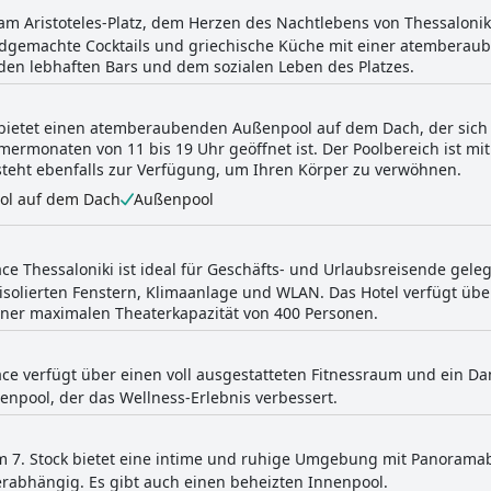
 am Aristoteles-Platz, dem Herzen des Nachtlebens von Thessalonik
dgemachte Cocktails und griechische Küche mit einer atemberaube
den lebhaften Bars und dem sozialen Leben des Platzes.
i bietet einen atemberaubenden Außenpool auf dem Dach, der sich 
mermonaten von 11 bis 19 Uhr geöffnet ist. Der Poolbereich ist 
 steht ebenfalls zur Verfügung, um Ihren Körper zu verwöhnen.
ol auf dem Dach
Außenpool
ace Thessaloniki ist ideal für Geschäfts- und Urlaubsreisende gele
lisolierten Fenstern, Klimaanlage und WLAN. Das Hotel verfügt üb
ner maximalen Theaterkapazität von 400 Personen.
ace verfügt über einen voll ausgestatteten Fitnessraum und ein Da
enpool, der das Wellness-Erlebnis verbessert.
m 7. Stock bietet eine intime und ruhige Umgebung mit Panoramabl
rabhängig. Es gibt auch einen beheizten Innenpool.