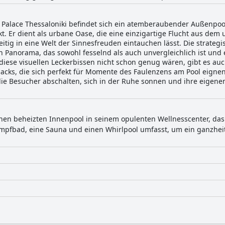
a Palace Thessaloniki befindet sich ein atemberaubender Außenpoo
t. Er dient als urbane Oase, die eine einzigartige Flucht aus dem
eitig in eine Welt der Sinnesfreuden eintauchen lässt. Die strategi
ein Panorama, das sowohl fesselnd als auch unvergleichlich ist und 
b diese visuellen Leckerbissen nicht schon genug wären, gibt es a
cks, die sich perfekt für Momente des Faulenzens am Pool eignen. 
ie Besucher abschalten, sich in der Ruhe sonnen und ihre eigenen
nen beheizten Innenpool in seinem opulenten Wellnesscenter, das 
Dampfbad, eine Sauna und einen Whirlpool umfasst, um ein ganzhei