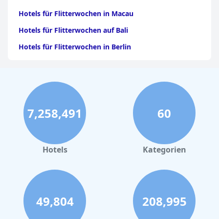
Hotels für Flitterwochen in Macau
Hotels für Flitterwochen auf Bali
Hotels für Flitterwochen in Berlin
Hotels für Flitterwochen in Griechenland
Hotels für Flitterwochen auf Mauritius
Hotels für Flitterwochen in Paris
7,258,491
60
Hotels für Flitterwochen in Tulum
Hotels für Flitterwochen auf den Malediven
Hotels für Flitterwochen auf Kreta
Hotels
Kategorien
Hotels für Flitterwochen in Hurghada
49,804
208,995