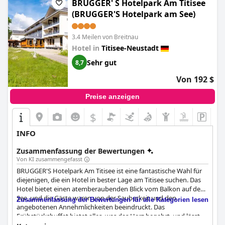
Möglichkeit haben, die Zimmer für Eltern und Kinder
BRUGGER' S Hotelpark Am Titisee
miteinander zu verbinden. Insgesamt bietet das
Hotel
(BRUGGER'S Hotelpark am See)
Sonnenberg Garni
eine hervorragende Lage für alle, die Ruhe
und Aktivitäten im Freien suchen.
3.4 Meilen von Breitnau
Hotel in
Titisee-Neustadt
Sehr gut
8,7
Von 192 $
Preise anzeigen
$
INFO
Zusammenfassung der Bewertungen
Von KI zusammengefasst
BRUGGER'S Hotelpark Am Titisee ist eine fantastische Wahl für
diejenigen, die ein Hotel in bester Lage am Titisee suchen. Das
Hotel bietet einen atemberaubenden Blick vom Balkon auf den
See, und die Gäste waren von der Sauberkeit und den
Zusammenfassung der Bewertungen für alle Kategorien lesen
angebotenen Annehmlichkeiten beeindruckt. Das
Frühstücksbuffet bietet alles, was das Herz begehrt, und lässt