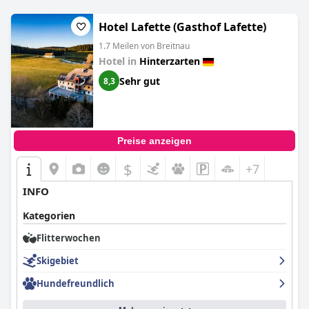
ruhigen Lage mit freundlichem und hilfsbereitem Personal
bietet.
Hotel Lafette (Gasthof Lafette)
1.7 Meilen von Breitnau
Hotel in
Hinterzarten
Sehr gut
8,3
Preise anzeigen
$
+7
INFO
Kategorien
Flitterwochen
Skigebiet
Hundefreundlich