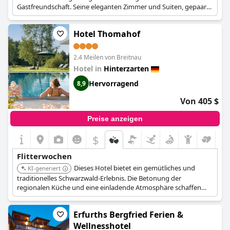
Gastfreundschaft. Seine eleganten Zimmer und Suiten, gepaart
mit einem Fokus auf Wellness und gehobener Küche, schaffen
eine ideale Atmosphäre für eine unvergessliche Hochzeitsreise.
Hotel Thomahof
2.4 Meilen von Breitnau
Hotel in
Hinterzarten
Hervorragend
8,9
Von 405 $
Preise anzeigen
$
Flitterwochen
Dieses Hotel bietet ein gemütliches und
KI-generiert
traditionelles Schwarzwald-Erlebnis. Die Betonung der
regionalen Küche und eine einladende Atmosphäre schaffen
einen charmanten Rahmen für romantische Flitterwochen.
Erfurths Bergfried Ferien &
Wellnesshotel