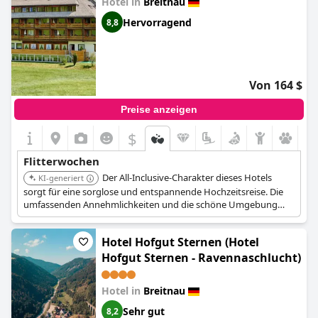
Hotel in
Breitnau
Hervorragend
8,8
Von 164 $
Preise anzeigen
$
Flitterwochen
Der All-Inclusive-Charakter dieses Hotels
KI-generiert
sorgt für eine sorglose und entspannende Hochzeitsreise. Die
umfassenden Annehmlichkeiten und die schöne Umgebung
bieten eine ideale Kulisse für einen romantischen Kurzurlaub.
Hotel Hofgut Sternen (Hotel
Hofgut Sternen - Ravennaschlucht)
Hotel in
Breitnau
Sehr gut
8,2