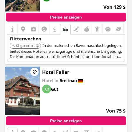
Von 129 $
Preise anzeigen
$
Flitterwochen
In der malerischen Ravennaschlucht gelegen,
KI-generiert
bietet dieses Hotel eine einzigartige und malerische Umgebung.
Die Kombination aus natürlicher Schönheit und komfortablen
Unterkünften schafft ein romantisches und abenteuerliches
Flitterwochenerlebnis.
Hotel Faller
Hotel in
Breitnau
Gut
7,2
Von 75 $
Preise anzeigen