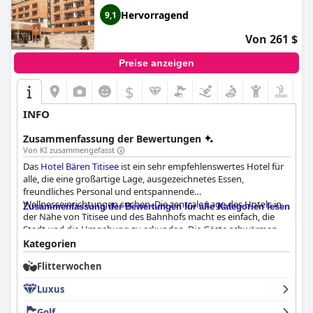
Hervorragend
9,1
Von 261 $
Preise anzeigen
$
INFO
Zusammenfassung der Bewertungen
Von KI zusammengefasst
Das
Hotel Bären Titisee
ist ein sehr empfehlenswertes Hotel für
alle, die eine großartige Lage, ausgezeichnetes Essen,
freundliches Personal und entspannende
Wellnesseinrichtungen suchen. Die zentrale Lage des Hotels in
Zusammenfassung der Bewertungen für alle Kategorien lesen
der Nähe von Titisee und des Bahnhofs macht es einfach, die
Stadt und die Umgebung zu erkunden. Die Gäste schwärmen
von den Frühstücks- und Abendessensangeboten, die sie als
Kategorien
ausgezeichnet, köstlich und abwechslungsreich beschreiben.
Flitterwochen
Die Zimmer sind gemütlich und geräumig und mit modernen
Annehmlichkeiten ausgestattet, und das Personal ist äußerst
Luxus
freundlich und hilfsbereit. Auch die Spa- und
Wellnesseinrichtungen werden von den Gästen sehr gelobt, die
Golf