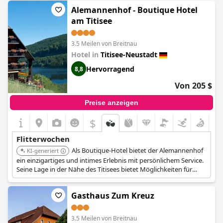
und sorgen für eine gute Nachtruhe. Auch wenn es einige
kleinere Beschwerden gab, waren die Gäste insgesamt sehr
Alemannenhof - Boutique Hotel
zufrieden mit der Sauberkeit und Modernität dieses Hotels.
am Titisee
3.5 Meilen von Breitnau
Hotel in
Titisee-Neustadt
Hervorragend
8,8
Von 205 $
Preise anzeigen
$
Flitterwochen
Als Boutique-Hotel bietet der Alemannenhof
KI-generiert
ein einzigartiges und intimes Erlebnis mit persönlichem Service.
Seine Lage in der Nähe des Titisees bietet Möglichkeiten für
romantische Spaziergänge und Wasseraktivitäten.
Gasthaus Zum Kreuz
3.5 Meilen von Breitnau