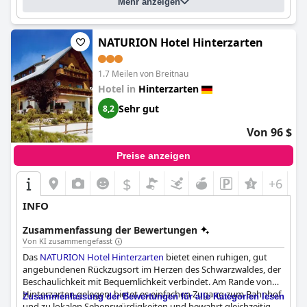
Mehr anzeigen
NATURION Hotel Hinterzarten
1.7 Meilen von Breitnau
Hotel in
Hinterzarten
Sehr gut
8,2
Von 96 $
Preise anzeigen
$
+6
INFO
Zusammenfassung der Bewertungen
Von KI zusammengefasst
Das
NATURION Hotel Hinterzarten
bietet einen ruhigen, gut
angebundenen Rückzugsort im Herzen des Schwarzwaldes, der
Beschaulichkeit mit Bequemlichkeit verbindet. Am Rande von
Hinterzarten gelegen, bietet es einfachen Zugang zum Bahnhof
Zusammenfassung der Bewertungen für alle Kategorien lesen
und zu lokalen Sehenswürdigkeiten und bewahrt gleichzeitig