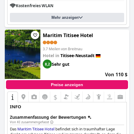
wunderbar, es kümmert sich wirklich um seine Gäste und ist
Kostenfreies WLAN
immer fröhlich und stolz. Alles in allem ist das
Gasthaus Zum
Kreuz
eine gute Wahl für jeden, der die Natur erleben und etwas
Mehr anzeigen
Ruhe finden möchte.
Maritim Titisee Hotel
3.7 Meilen von Breitnau
Hotel in
Titisee-Neustadt
Sehr gut
8,2
Von 110 $
Preise anzeigen
$
INFO
Zusammenfassung der Bewertungen
Von KI zusammengefasst
Das
Maritim Titisee Hotel
befindet sich in traumhafter Lage