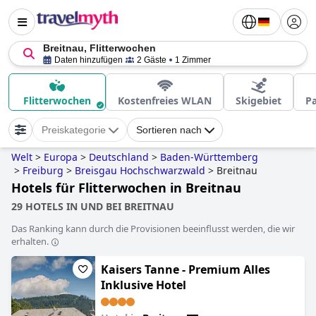
Breitnau, Flitterwochen
Daten hinzufügen
2 Gäste
1 Zimmer
Flitterwochen
Kostenfreies WLAN
Skigebiet
Pa
Preiskategorie
Sortieren nach
Welt
>
Europa
>
Deutschland
>
Baden-Württemberg
>
Freiburg
>
Breisgau Hochschwarzwald
>
Breitnau
Hotels für Flitterwochen in Breitnau
29 HOTELS IN UND BEI BREITNAU
Das Ranking kann durch die Provisionen beeinflusst werden, die wir
erhalten.
Kaisers Tanne - Premium Alles
Inklusive Hotel