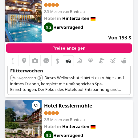
2.5 Meilen von Breitnau
Hotel in
Hinterzarten
Hervorragend
9,2
Von 193 $
Preise anzeigen
$
Flitterwochen
Dieses Wellnesshotel bietet ein ruhiges und
KI-generiert
intimes Erlebnis, komplett mit umfangreichen Spa-
Einrichtungen. Der Fokus des Hotels auf Entspannung und
Verjüngung macht es zu einer perfekten Wahl für Paare, die
einen friedlichen Hochzeitsreise-Rückzugsort suchen.
Hotel Kesslermühle
2.5 Meilen von Breitnau
Hotel in
Hinterzarten
Hervorragend
9,3