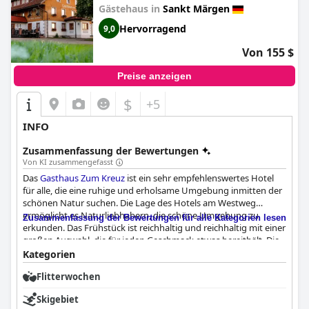
Gästehaus in
Sankt Märgen
Hervorragend
9,0
Von 155 $
Preise anzeigen
$
+5
INFO
Zusammenfassung der Bewertungen
Von KI zusammengefasst
Das
Gasthaus Zum Kreuz
ist ein sehr empfehlenswertes Hotel
für alle, die eine ruhige und erholsame Umgebung inmitten der
schönen Natur suchen. Die Lage des Hotels am Westweg
ermöglicht es Naturliebhabern, die schöne Umgebung zu
Zusammenfassung der Bewertungen für alle Kategorien lesen
erkunden. Das Frühstück ist reichhaltig und reichhaltig mit einer
großen Auswahl, die für jeden Geschmack etwas bereithält. Die
Gerichte des Restaurants sind hervorragend, die Zubereitung ist
Kategorien
tadellos und die Geschmacksrichtungen sind einfach köstlich.
Flitterwochen
Die Zimmer sind geräumig, sauber und gemütlich mit
modernen Annehmlichkeiten und Möbeln. Das Hotel ist extrem
Skigebiet
sauber und gepflegt und das Personal ist super höflich und