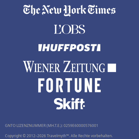
GNTO LIZENZNUMMER (MH.T.E.): 0259Ε60000576001
Copyright © 2012–2026 Travelmyth™. Alle Rechte vorbehalten.