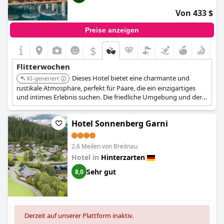
Von 433 $
Preise anzeigen
$
Flitterwochen
Dieses Hotel bietet eine charmante und
KI-generiert
rustikale Atmosphäre, perfekt für Paare, die ein einzigartiges
und intimes Erlebnis suchen. Die friedliche Umgebung und der
persönliche Service tragen zu einer unvergesslichen
Hochzeitsreise bei.
Hotel Sonnenberg Garni
2.6 Meilen von Breitnau
Hotel in
Hinterzarten
Sehr gut
8,0
Derzeit auf unserer Plattform inaktiv.