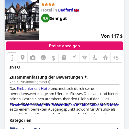
Hotel in
Bedford
Sehr gut
8,6
Von 117 $
Preise anzeigen
$
+5
INFO
Zusammenfassung der Bewertungen
Von KI zusammengefasst
Das
Embankment Hotel
zeichnet sich durch seine
bemerkenswerte Lage am Ufer des Flusses Ouse aus und bietet
seinen Gästen einen atemberaubenden Blick auf den Fluss
sowie einen bequemen Zugang zum Stadtzentrum. Dies macht
Zusammenfassung der Bewertungen für alle Kategorien lesen
es zu einem perfekten Ausgangspunkt sowohl für Urlaubs- als
auch für Geschäftsreisende. Die malerische Umgebung des
Hotels, kombiniert mit dem einfachen Zugang zu ruhigen
Kategorien
Flusswanderwegen, nahegelegenen Parks und lokalen