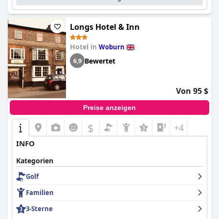
Longs Hotel & Inn
Hotel in
Woburn
Bewertet
6,9
Von 95 $
Preise anzeigen
$
+4
INFO
Kategorien
Golf
Familien
3-Sterne