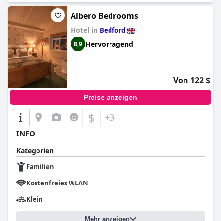
sind verbesserungswürdig.
seinen sauberen und komfortablen Unterkünften, dem
Albero Bedrooms
freundlichen Service und den praktischen Annehmlichkeiten. Es
erfüllt die Erwartungen an ein preisgünstiges Hotel und ist
Hotel in
Bedford
somit eine zuverlässige Wahl für Reisende, die Komfort und
Hervorragend
Bequemlichkeit suchen, ohne das Budget zu sprengen.
8,9
Von 122 $
Preise anzeigen
$
+3
INFO
Kategorien
Familien
Kostenfreies WLAN
Klein
Mehr anzeigen