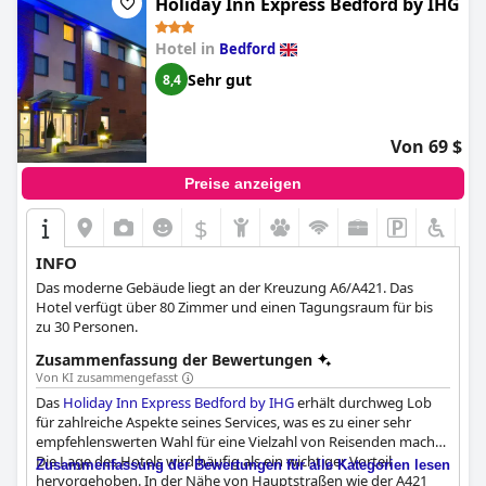
Holiday Inn Express Bedford by IHG
vielfach positiv bewertet, wobei einige kleinere Probleme wie
schmutzige Teppiche und Fenster bemängelt wurden. Obwohl
Hotel in
Bedford
die Parkmöglichkeiten in der Hochsaison begrenzt und
schwierig zu finden sein können, schätzten die Gäste die
Sehr gut
8,4
Verfügbarkeit von Parkplätzen vor Ort, die zusätzliche
Privatsphäre und Sicherheit bieten. Insgesamt empfanden die
Gäste das
Bedford Swan Hotel and Thermal Spa
als einen
Von 69 $
schönen, prächtigen und bequemen Ort für einen
entspannenden Aufenthalt in Bedford.
Preise anzeigen
$
INFO
Das moderne Gebäude liegt an der Kreuzung A6/A421. Das
Hotel verfügt über 80 Zimmer und einen Tagungsraum für bis
zu 30 Personen.
Zusammenfassung der Bewertungen
Von KI zusammengefasst
Das
Holiday Inn Express Bedford by IHG
erhält durchweg Lob
für zahlreiche Aspekte seines Services, was es zu einer sehr
empfehlenswerten Wahl für eine Vielzahl von Reisenden macht.
Die Lage des Hotels wird häufig als ein wichtiger Vorteil
Zusammenfassung der Bewertungen für alle Kategorien lesen
hervorgehoben. In der Nähe von Hauptstraßen wie der A421