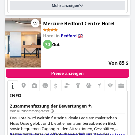
Mehr anzeigen
Mercure Bedford Centre Hotel
Hotel in
Bedford
Gut
7,2
Von 85 $
Preise anzeigen
$
INFO
Zusammenfassung der Bewertungen
Von KI zusammengefasst
Das Hotel wird weithin für seine ideale Lage am malerischen
Fluss Ouse gelobt und bietet einen atemberaubenden Blick
sowie bequemen Zugang zu den Attraktionen, Geschäften,
Restaurants, Bars und öffentlichen Verkehrsmitteln des