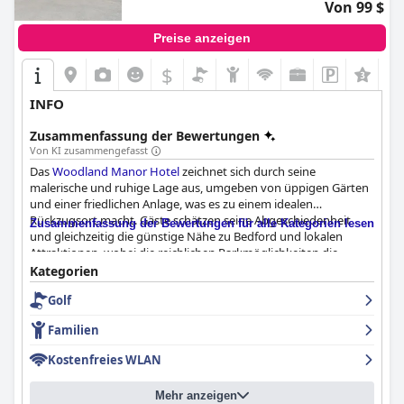
Von 99 $
Preise anzeigen
$
+3
INFO
Zusammenfassung der Bewertungen
Von KI zusammengefasst
Das
Woodland Manor Hotel
zeichnet sich durch seine
malerische und ruhige Lage aus, umgeben von üppigen Gärten
und einer friedlichen Anlage, was es zu einem idealen
Rückzugsort macht. Gäste schätzen seine Abgeschiedenheit
Zusammenfassung der Bewertungen für alle Kategorien lesen
und gleichzeitig die günstige Nähe zu Bedford und lokalen
Attraktionen, wobei die reichlichen Parkmöglichkeiten die
Erreichbarkeit verbessern. Das charmante und gut gepflegte
Kategorien
Anwesen trägt zusammen mit dem freundlichen und höflichen
Golf
Personal zusätzlich zu der positiven Erfahrung bei.
Familien
Das Frühstück im
Woodland Manor Hotel
wird für seinen
köstlichen Geschmack, seine Vielfalt und Qualität hoch gelobt
Kostenfreies WLAN
und geht sowohl auf vegetarische als auch auf nicht-
vegetarische Vorlieben ein. Während es im Allgemeinen als ein
Mehr anzeigen
Highlight angesehen wird, bemerken einige Gäste gelegentliche