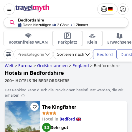
Bedfordshire
Daten hinzufügen
2 Gäste
1 Zimmer
Kostenfreies WLAN
Parkplatz
Klein
Erwachsene
Bedford
Dunst
Preiskategorie
Sortieren nach
Welt
>
Europa
>
Großbritannien
>
England
>
Bedfordshire
Hotels in Bedfordshire
200+ HOTELS IN BEDFORDSHIRE
Das Ranking kann durch die Provisionen beeinflusst werden, die wir
erhalten.
The Kingfisher
Hotel in
Bedford
Sehr gut
8,3