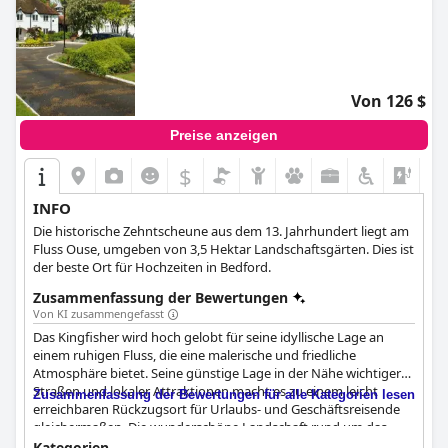
Von 126 $
Preise anzeigen
$
+7
INFO
Die historische Zehntscheune aus dem 13. Jahrhundert liegt am
Fluss Ouse, umgeben von 3,5 Hektar Landschaftsgärten. Dies ist
der beste Ort für Hochzeiten in Bedford.
Zusammenfassung der Bewertungen
Von KI zusammengefasst
Das Kingfisher wird hoch gelobt für seine idyllische Lage an
einem ruhigen Fluss, die eine malerische und friedliche
Atmosphäre bietet. Seine günstige Lage in der Nähe wichtiger
Straßen und lokaler Attraktionen macht es zu einem leicht
Zusammenfassung der Bewertungen für alle Kategorien lesen
erreichbaren Rückzugsort für Urlaubs- und Geschäftsreisende
gleichermaßen. Die wunderschöne Landschaft rund um das
Hotel, einschließlich der gepflegten Anlagen und Gärten, trägt
Kategorien