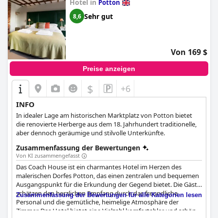
Hotel in
Potton
was es zu einer großartigen Option macht, die die zusätzlichen
Das Kingfisher ist auch für seine hundefreundlichen
Ausgaben wert ist.
Sehr gut
8,6
Einrichtungen bekannt und bietet Annehmlichkeiten wie Betten
und Näpfe sowie Zugang zu verschiedenen Hotelbereichen für
Haustiere. Dieses Engagement für die Unterbringung von
Hunden trägt zum insgesamt positiven Gästeerlebnis bei, trotz
Von 169 $
gelegentlichem Feedback zur Aufmerksamkeit des Personals,
wenn es nicht Teil einer Hochzeitsgesellschaft ist.
Preise anzeigen
Insgesamt wird
The Kingfisher
für seine wunderschöne Lage,
$
+6
die komfortablen Unterkünfte und den exzellenten Service
gelobt, was es zu einer bevorzugten Wahl für viele Reisende
INFO
macht, die einen ruhigen und einladenden Zufluchtsort suchen.
In idealer Lage am historischen Marktplatz von Potton bietet
die renovierte Herberge aus dem 18. Jahrhundert traditionelle,
aber dennoch geräumige und stilvolle Unterkünfte.
Zusammenfassung der Bewertungen
Von KI zusammengefasst
Das Coach House ist ein charmantes Hotel im Herzen des
malerischen Dorfes Potton, das einen zentralen und bequemen
Ausgangspunkt für die Erkundung der Gegend bietet. Die Gäste
schätzen den herzlichen Empfang durch das freundliche
Zusammenfassung der Bewertungen für alle Kategorien lesen
Personal und die gemütliche, heimelige Atmosphäre der
Zimmer. Das Hotel bietet eine Vielzahl komfortabler und schön