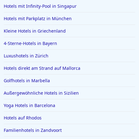
Hotels in Haldensee
Hotels mit Infinity-Pool in Singapur
Hotels in Kroatien
Hotels mit Parkplatz in München
Hotels in Usedom Town
Kleine Hotels in Griechenland
Hotels in Mainz
4-Sterne-Hotels in Bayern
Hotels in Zürich
Hotels in Verona
Luxushotels in Zürich
Hotels in Stade
Hotels direkt am Strand auf Mallorca
Hotels in Hameln
Golfhotels in Marbella
Hotels in Kitzbühel
Außergewöhnliche Hotels in Sizilien
Hotels in Niedersachsen
Yoga Hotels in Barcelona
Hotels in Sonthofen
Hotels in Kühtai
Hotels auf Rhodos
Hotels in Würmern
Familienhotels in Zandvoort