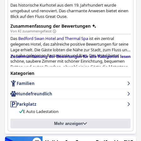
Das historische Kurhotel aus dem 19. Jahrhundert wurde
umgebaut und renoviert. Das charmante Anwesen bietet einen
Blick auf den Fluss Great Ouse.
Zusammenfassung der Bewertungen
Von KI zusammengefasst
Das
Bedford Swan Hotel and Thermal Spa
ist ein zentral
gelegenes Hotel, das zahlreiche positive Bewertungen für seine
Lage erhielt. Die Gäste lobten die Nähe zur Stadt, zum Fluss und
zu nahe gelegenen Restaurants und Bars. Das Hotel bietet
Zusammenfassung der Bewertungen für alle Kategorien lesen
schöne, saubere Zimmer mit schöner Einrichtung, bequemen
Betten und guten Duschen, obwohl einige Gäste die Matratzen
als unbequem oder kleiner als erwartet empfanden. Die Gäste
Kategorien
schätzten die verbesserten Junior-Suiten des Hotels und die
Familien
Aussicht auf den Fluss aus einigen Zimmern. Das Hotel verfügt
über einen ausgezeichneten Wellnessbereich, für den allerdings
Hundefreundlich
eine zusätzliche Gebühr zu entrichten ist. Die Gäste schwärmten
von den freundlichen und hilfsbereiten Mitarbeitern, die einen
Parkplatz
professionellen und aufmerksamen Service boten; nur wenige
E Auto Ladestation
erlebten unfreundliche oder wenig hilfsbereite Mitarbeiter. Das
Essen im Hotel wurde mit gemischten Gefühlen bewertet: Einige
Gäste fanden das Frühstück kalt, schlecht zubereitet oder mit zu
Mehr anzeigen
wenig Auswahl und einige beschrieben das Abendessen als
verkocht oder fade. Andere wiederum lobten die Qualität der
Menüs in den Restaurants. Die Sauberkeit des Hotels wurde