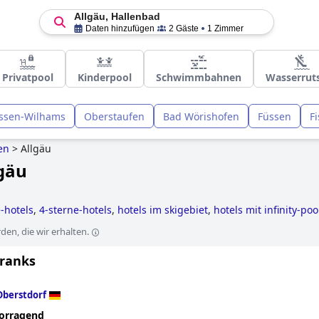
Allgäu, Hallenbad
Daten hinzufügen
2 Gäste
1 Zimmer
Privatpool
Kinderpool
Schwimmbahnen
Wasserrut
ssen-Wilhams
Oberstaufen
Bad Wörishofen
Füssen
F
en
>
Allgäu
lgäu
-hotels
,
4-sterne-hotels
,
hotels im skigebiet
,
hotels mit infinity-poo
tels
,
golfhotels
,
wellnesshotels
,
hotels mit außenpool
,
tennishotels
en, die wir erhalten.
s
,
romantische hotels
,
hotels mit privatpool
,
hotels mit whirlpool 
tels mit hundespielwiese
and
hotels mit extra sicherheits und hyg
Franks
Oberstdorf
orragend