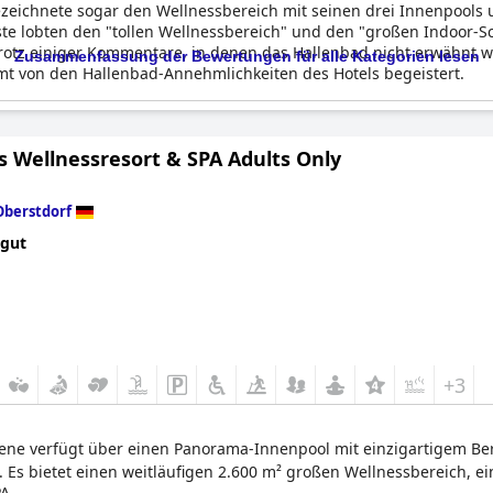
zeichnete sogar den Wellnessbereich mit seinen drei Innenpools
äste lobten den "tollen Wellnessbereich" und den "großen Indoor
Trotz einiger Kommentare, in denen das Hallenbad nicht erwähnt 
Zusammenfassung der Bewertungen für alle Kategorien lesen
mt von den Hallenbad-Annehmlichkeiten des Hotels begeistert.
s Wellnessresort & SPA Adults Only
Oberstdorf
 gut
+3
sene verfügt über einen Panorama-Innenpool mit einzigartigem Be
. Es bietet einen weitläufigen 2.600 m² großen Wellnessbereich, e
A.