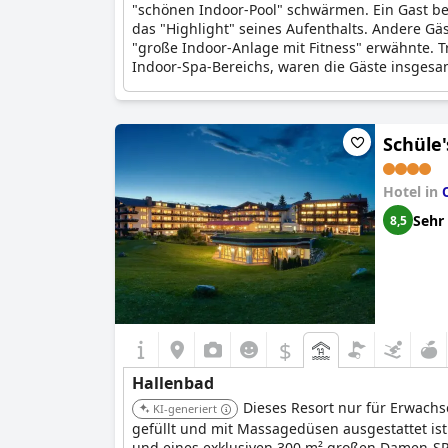
"schönen Indoor-Pool" schwärmen. Ein Gast be
das "Highlight" seines Aufenthalts. Andere G
"große Indoor-Anlage mit Fitness" erwähnte. 
Indoor-Spa-Bereichs, waren die Gäste insgesa
Schüle'
Hotel in
Sehr
8,5
$
Hallenbad
Dieses Resort nur für Erwach
KI-generiert
gefüllt und mit Massagedüsen ausgestattet ist
und eines exklusiven 300 m² großen Damen-SP