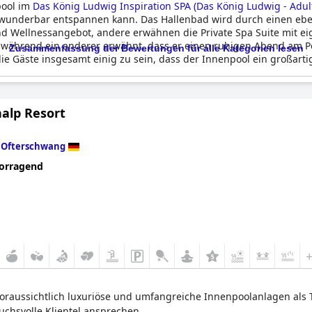
pool im
Das König Ludwig Inspiration SPA (Das König Ludwig - Adul
ch wunderbar entspannen kann. Das Hallenbad wird durch einen e
und Wellnessangebot, andere erwähnen die Private Spa Suite mit e
, während ein anderer erwähnt, dass er einen ruhigen Abend am P
Zusammenfassung der Bewertungen für alle Kategorien lesen
ie Gäste insgesamt einig zu sein, dass der Innenpool ein großart
alp Resort
n
Ofterschwang
orragend
voraussichtlich luxuriöse und umfangreiche Innenpoolanlagen als 
uchsvolle Klientel ansprechen.