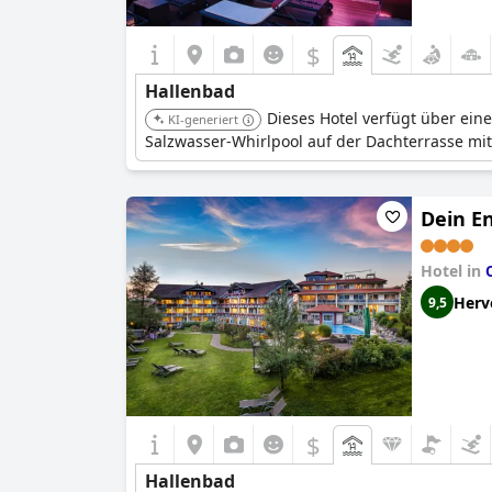
$
Hallenbad
Dieses Hotel verfügt über eine
KI-generiert
Salzwasser-Whirlpool auf der Dachterrasse mi
Dein E
Hotel in
Herv
9,5
$
Hallenbad