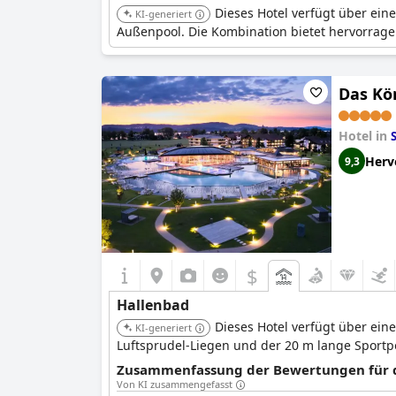
Dieses Hotel verfügt über ei
KI-generiert
Außenpool. Die Kombination bietet hervorra
Das Kön
Hotel in
Herv
9,3
$
Hallenbad
Dieses Hotel verfügt über ei
KI-generiert
Luftsprudel-Liegen und der 20 m lange Sportp
Zusammenfassung der Bewertungen für di
Von KI zusammengefasst