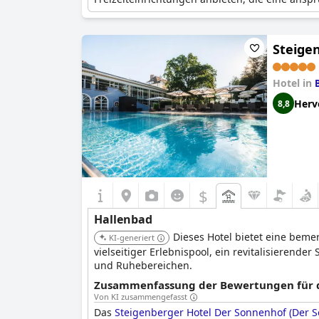
Steige
Hotel in
Herv
8,8
$
Hallenbad
Dieses Hotel bietet eine bem
KI-generiert
vielseitiger Erlebnispool, ein revitalisieren
und Ruhebereichen.
Zusammenfassung der Bewertungen für di
Von KI zusammengefasst
Das
Steigenberger Hotel Der Sonnenhof (Der 