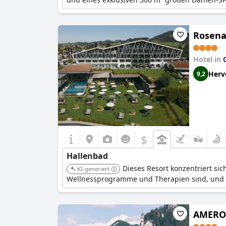
Rosena
Hotel in
Herv
9,2
$
Hallenbad
Dieses Resort konzentriert si
KI-generiert
Wellnessprogramme und Therapien sind, und s
AMERON