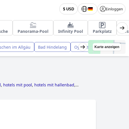
Einloggen
$ USD
sche
Panorama-Pool
Infinity Pool
Parkplatz
Kos
ischen im Allgäu
Bad Hindelang
Oy-Mittelberg
Obermaise
Karte anzeigen
l
,
hotels mit pool
,
hotels mit hallenbad
,
,
erwachsenenhotels
,
behindertengerechte
im zimmer
,
5-sterne-hotels
,
hotels im boutique-
ienevorschriften
.