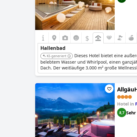
$
Hallenbad
Dieses Hotel bietet eine auße
KI-generiert
belebtem Wasser und Whirlpool, einen ganzjähr
Dach. Der weitläufige 3.000 m² große Wellnessb
Allgäu
Hotel in
Sehr
8,7