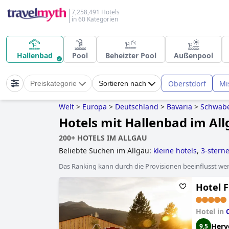
7,258,491 Hotels
in 60 Kategorien
Hallenbad
Pool
Beheizter Pool
Außenpool
Oberstdorf
Mi
Preiskategorie
Sortieren nach
Welt
>
Europa
>
Deutschland
>
Bavaria
>
Schwab
Hotels mit Hallenbad im Al
200+ HOTELS IM ALLGAU
Beliebte Suchen im Allgäu:
kleine hotels
,
3-sterne
hundefreundliche hotels
,
yoga hotels
,
familienho
Das Ranking kann durch die Provisionen beeinflusst werd
hotels
,
außergewöhnliche hotels
,
baumhaushotel
stil
,
hotels mit kostenfreiem hundeaufenthalt
,
ho
Hotel 
Hotel in
Herv
9,5