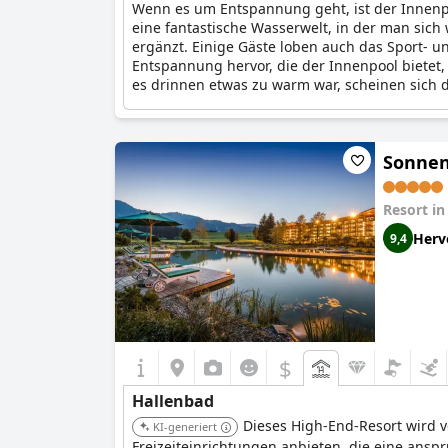
Wenn es um Entspannung geht, ist der Innen
eine fantastische Wasserwelt, in der man si
ergänzt. Einige Gäste loben auch das Sport- 
Entspannung hervor, die der Innenpool bietet
es drinnen etwas zu warm war, scheinen sich d
Sonnen
Resort i
Herv
9,4
$
Hallenbad
Dieses High-End-Resort wird 
KI-generiert
Freizeiteinrichtungen anbieten, die eine anspr