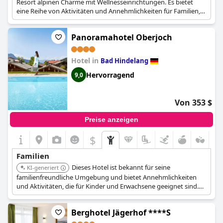
Resort alpinen Charme mit Wellnesseinrichtungen. Es bietet
eine Reihe von Aktivitäten und Annehmlichkeiten für Familien,
einschließlich Spa-Behandlungen und Outdoor-Abenteuern.
Panoramahotel Oberjoch
Hotel in
Bad Hindelang
Hervorragend
9,0
Von 353 $
Preise anzeigen
$
Familien
Dieses Hotel ist bekannt für seine
KI-generiert
familienfreundliche Umgebung und bietet Annehmlichkeiten
und Aktivitäten, die für Kinder und Erwachsene geeignet sind.
Die Panoramablicke tragen zur Attraktivität bei und machen es
zu einem unvergesslichen Reiseziel.
Berghotel Jägerhof ****S