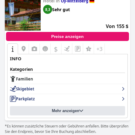
Hotel in
entgegenkommender sein.
Oy-Mittelberg
Sehr gut
8,3
Ein Gast mit einer Tochter, die an einer Haselnussallergie leidet,
war besonders beeindruckt davon, wie ernst das Personal die
Situation nahm. Apropos Familienzimmer: Sie sind der Hit bei
Von 155 $
Kindern! Die Gäste berichten, dass ihre Kinder die Räume über
alles geliebt haben. Das macht das
Hotel Weinbauer
zur idealen
Preise anzeigen
Wahl für Familien, die mit Kindern reisen.
$
+3
INFO
Kategorien
Familien
Skigebiet
Parkplatz
Mehr anzeigen
*Es können zusätzliche Steuern oder Gebühren anfallen. Bitte überprüfen
Sie den Endpreis, bevor Sie Ihre Buchung abschließen.