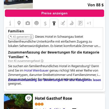
Von 88 $
Preise anzeigen
$
+1
Familien
Dieses Hotel in Schwangau bietet
KI-generiert
familienfreundliche Unterkünfte mit einfachem Zugang zu
lokalen Sehenswürdigkeiten. Es bietet komfortable Zimmer und
Dienstleistungen, die für Familien geeignet sind.
Zusammenfassung der Bewertungen für die Kategorie
'Familien'
Von KI zusammengefasst
Sie suchen ein familienfreundliches Hotel in Regensburg? Dann
sind Sie im
Hotel Weinbauer
genau richtig! Mit einer Reihe von
Zimmertypen, darunter Dreibettzimmer und Familienzimmer, ist
dieses Hotel perfekt für Familien mit Kindern jeden Alters
Zusammenfassung der Bewertungen für alle Kategorien lesen
geeignet.
Die Gäste schwärmen von der warmen und freundlichen
Atmosphäre des Hotels, und viele loben die persönliche Note,
Hotel Gasthof Rose
die die Mitarbeiter ihrem Service verleihen. Und für Familien, die
mit kleinen Kindern reisen, könnte das Hotel gar nicht