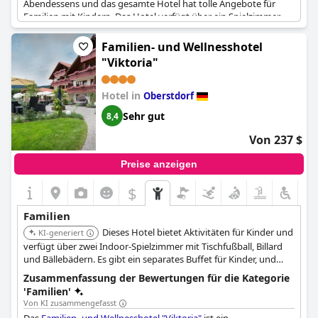
Abendessens und das gesamte Hotel hat tolle Angebote für
Familien mit Kindern. Das Hotel verfügt über ein Spielzimmer
und einen Spa-Pool, die bei Kindern sehr beliebt sind, und Eltern
können ihre Kinder mit Aktivitäten wie Bowling und Billard
Familien- und Wellnesshotel
beschäftigen. Das Restaurant bietet kostenlose Getränke für
"Viktoria"
Kinder während des Abendessens. Das Personal ist freundlich,
auch zu Kindern, und Familien können einen entspannten
Urlaub genießen. Einige Gäste wiesen darauf hin, dass das Hotel
Hotel in
Oberstdorf
während der Schulferien nicht unbedingt der beste Ort für
Sehr gut
8,4
Ruhesuchende ist und dass es in einigen Bereichen, wie z. B. am
Pool, während der Stoßzeiten mit Kindern etwas voll werden
Von 237 $
kann. Im Großen und Ganzen würden Familien mit kleinen
Kindern ihren Aufenthalt im Hotel AllgäuStern jedoch sehr
Preise anzeigen
genießen.
$
Familien
Dieses Hotel bietet Aktivitäten für Kinder und
KI-generiert
verfügt über zwei Indoor-Spielzimmer mit Tischfußball, Billard
und Bällebädern. Es gibt ein separates Buffet für Kinder, und
Familien mit kleinen Kindern können separat essen. Sie stellen
Zusammenfassung der Bewertungen für die Kategorie
Babyausstattung wie Babybadewannen und Babybetten zur
'Familien'
Verfügung.
Von KI zusammengefasst