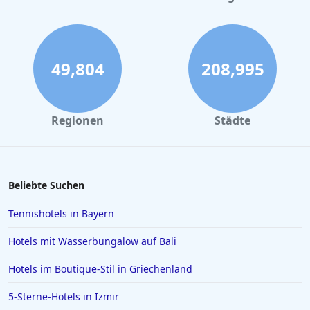
Familienhotels in der Lüneburger Heide
Familienhotels in Berchtesgaden
Familienhotels in den Niederlanden
49,804
208,995
Familienhotels auf Menorca
Familienhotels in Antalya
Regionen
Städte
Familienhotels in Quedlinburg
Familienhotels in Lermoos
Familienhotels in Cuxhaven
Beliebte Suchen
Familienhotels in Cala Millor
Tennishotels in Bayern
Familienhotels im Saarland
Hotels mit Wasserbungalow auf Bali
Familienhotels auf Madeira
Hotels im Boutique-Stil in Griechenland
Familienhotels in Bulgarien
5-Sterne-Hotels in Izmir
Familienhotels in Rostock