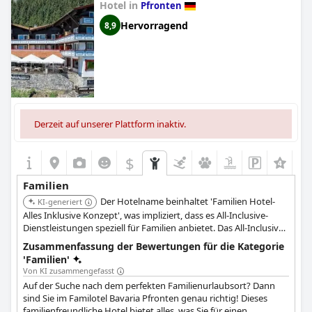
Hotel in
Pfronten
kostenfreiem hundeaufenthalt
,
hotels mit hundespielwiese
and
hotels mit extra sicherheits und hygienevorschriften
.
Hervorragend
8,9
Derzeit auf unserer Plattform inaktiv.
$
Familien
Der Hotelname beinhaltet 'Familien Hotel-
KI-generiert
Alles Inklusive Konzept', was impliziert, dass es All-Inclusive-
Dienstleistungen speziell für Familien anbietet. Das All-Inclusive-
Konzept vereinfacht die Urlaubsplanung und Budgetierung für
Zusammenfassung der Bewertungen für die Kategorie
Familien. Es befindet sich in Pfronten und bietet wahrscheinlich
'Familien'
malerische Ausblicke und Outdoor-Aktivitäten.
Von KI zusammengefasst
Auf der Suche nach dem perfekten Familienurlaubsort? Dann
sind Sie im Familotel Bavaria Pfronten genau richtig! Dieses
familienfreundliche Hotel bietet alles, was Sie für einen