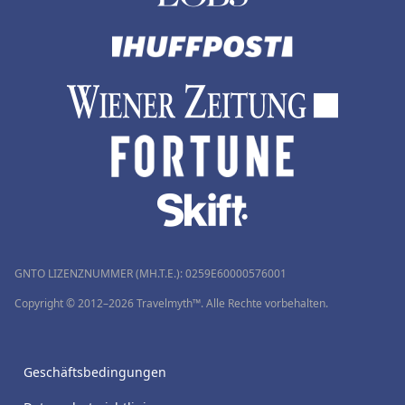
GNTO LIZENZNUMMER (MH.T.E.): 0259Ε60000576001
Copyright © 2012–2026 Travelmyth™. Alle Rechte vorbehalten.
Geschäftsbedingungen