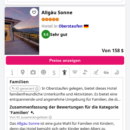
Annehmlichkeiten, die für Familien geeignet sind, die Outdoor-
Abenteuer suchen.
Allgäu Sonne
Hotel in
Oberstaufen
Sehr gut
8,6
Von 158 $
Preise anzeigen
$
Familien
In Oberstaufen gelegen, bietet dieses Hotel
KI-generiert
familienfreundliche Unterkünfte und Aktivitäten. Es bietet eine
entspannende und angenehme Umgebung für Familien, die die
Region Allgäu besuchen.
Zusammenfassung der Bewertungen für die Kategorie
'Familien'
Von KI zusammengefasst
Das
Allgäu Sonne
ist eine gute Wahl für Familien mit Kindern,
denn das Hotel bemüht sich sehr, Kinder jeden Alters zu