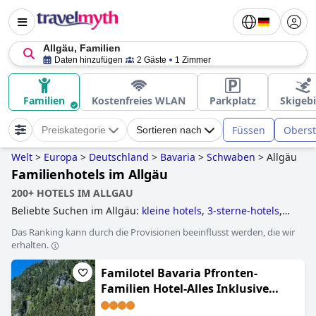
Allgäu, Familien
Daten hinzufügen
2 Gäste
1 Zimmer
Familien
Kostenfreies WLAN
Parkplatz
Skigebi
Füssen
Oberst
Preiskategorie
Sortieren nach
Welt
>
Europa
>
Deutschland
>
Bavaria
>
Schwaben
>
Allgäu
Familienhotels im Allgäu
200+ HOTELS IM ALLGAU
Beliebte Suchen im Allgäu:
kleine hotels
,
3-sterne-hotels
,
4-sterne-hotels
,
hotels im skigebiet
,
hotels mit infinity-pool
,
Das Ranking kann durch die Provisionen beeinflusst werden, die wir
hotels mit pool
,
hotels mit hallenbad
,
hundefreundliche
erhalten.
hotels
,
yoga hotels
,
familienhotels
,
golfhotels
,
wellnesshotels
,
hotels mit außenpool
,
tennishotels
,
Familotel Bavaria Pfronten-
erwachsenenhotels
,
behindertengerechte hotels
,
außergewöhnliche hotels
,
baumhaushotels
,
romantische
Familien Hotel-Alles Inklusive
hotels
,
hotels mit privatpool
,
hotels mit whirlpool im
Konzept
zimmer
,
5-sterne-hotels
,
hotels im boutique-stil
,
hotels mit