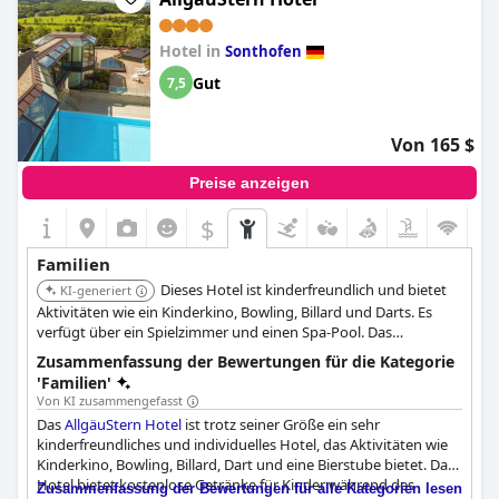
Hotel in
Sonthofen
Gut
7,5
Von 165 $
Preise anzeigen
$
Familien
Dieses Hotel ist kinderfreundlich und bietet
KI-generiert
Aktivitäten wie ein Kinderkino, Bowling, Billard und Darts. Es
verfügt über ein Spielzimmer und einen Spa-Pool. Das
Restaurant bietet kostenlose Getränke für Kinder während des
Zusammenfassung der Bewertungen für die Kategorie
Abendessens.
'Familien'
Von KI zusammengefasst
Das
AllgäuStern Hotel
ist trotz seiner Größe ein sehr
kinderfreundliches und individuelles Hotel, das Aktivitäten wie
Kinderkino, Bowling, Billard, Dart und eine Bierstube bietet. Das
Hotel bietet kostenlose Getränke für Kinder während des
Zusammenfassung der Bewertungen für alle Kategorien lesen