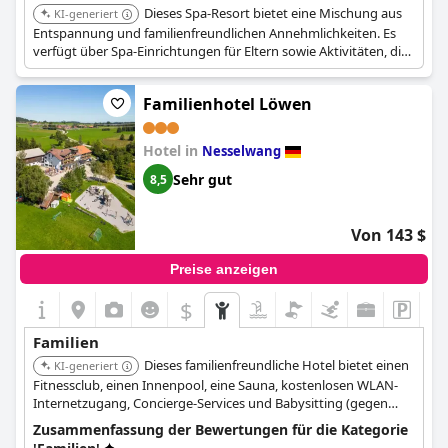
Dieses Spa-Resort bietet eine Mischung aus
KI-generiert
Entspannung und familienfreundlichen Annehmlichkeiten. Es
verfügt über Spa-Einrichtungen für Eltern sowie Aktivitäten, die
für Kinder geeignet sind, und bietet so ein ausgewogenes
Erlebnis für die ganze Familie.
Familienhotel Löwen
Hotel in
Nesselwang
Sehr gut
8,5
Von 143 $
Preise anzeigen
$
Familien
Dieses familienfreundliche Hotel bietet einen
KI-generiert
Fitnessclub, einen Innenpool, eine Sauna, kostenlosen WLAN-
Internetzugang, Concierge-Services und Babysitting (gegen
Aufpreis). Es verfügt auch über ein Restaurant und liegt nur 5
Zusammenfassung der Bewertungen für die Kategorie
Fahrminuten vom Alpspitz-Bade-Center und der Alpspitzbahn