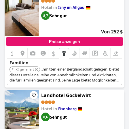
Hotel in
Isny im Allgäu
Sehr gut
8,7
Von 252 $
Preise anzeigen
$
+7
Familien
Inmitten einer Berglandschaft gelegen, bietet
KI-generiert
dieses Hotel eine Reihe von Annehmlichkeiten und Aktivitäten,
die für Familien geeignet sind. Seine Lage bietet Möglichkeiten
zum Wandern, Skifahren und Genießen der natürlichen
Umgebung.
Landhotel Gockelwirt
Hotel in
Eisenberg
Sehr gut
8,6