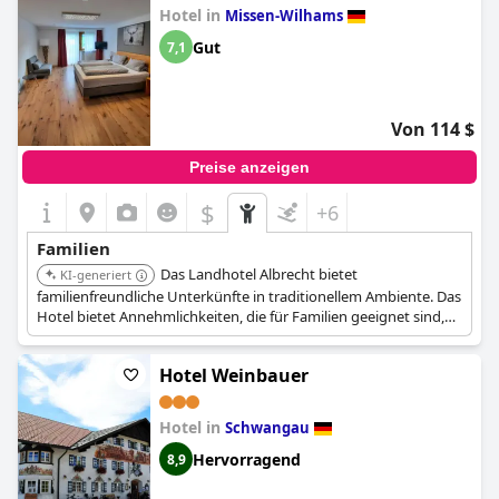
Hotel in
Missen-Wilhams
Gut
7,1
Von 114 $
Preise anzeigen
$
+6
Familien
Das Landhotel Albrecht bietet
KI-generiert
familienfreundliche Unterkünfte in traditionellem Ambiente. Das
Hotel bietet Annehmlichkeiten, die für Familien geeignet sind,
die einen erholsamen Aufenthalt suchen.
Hotel Weinbauer
Hotel in
Schwangau
Hervorragend
8,9