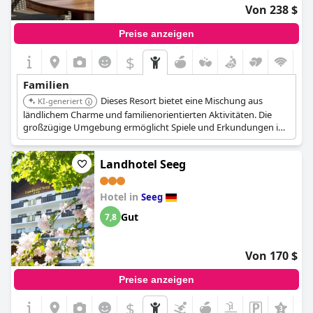
Von 238 $
Preise anzeigen
$
Familien
Dieses Resort bietet eine Mischung aus
KI-generiert
ländlichem Charme und familienorientierten Aktivitäten. Die
großzügige Umgebung ermöglicht Spiele und Erkundungen im
Freien, wodurch es sich für Familien eignet, die einen aktiven
Urlaub suchen.
Landhotel Seeg
Hotel in
Seeg
Gut
7,8
Von 170 $
Preise anzeigen
$