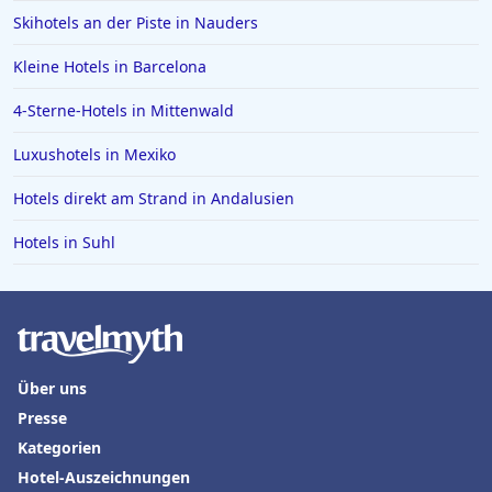
Familienhotels in Trentino-Südtirol
Skihotels an der Piste in Nauders
Familienhotels in Schweden
Kleine Hotels in Barcelona
4-Sterne-Hotels in Mittenwald
Luxushotels in Mexiko
Hotels direkt am Strand in Andalusien
Hotels in Suhl
Über uns
Presse
Kategorien
Hotel-Auszeichnungen