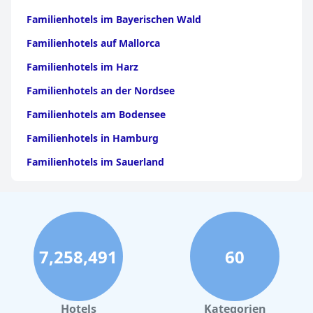
Familienhotels im Bayerischen Wald
Familienhotels auf Mallorca
Familienhotels im Harz
Familienhotels an der Nordsee
Familienhotels am Bodensee
Familienhotels in Hamburg
Familienhotels im Sauerland
Familienhotels in Kroatien
Familienhotels in NRW
Familienhotels in Hessen
7,258,491
60
Familienhotels in Italien
Familienhotels in Griechenland
Familienhotels in Berlin
Hotels
Kategorien